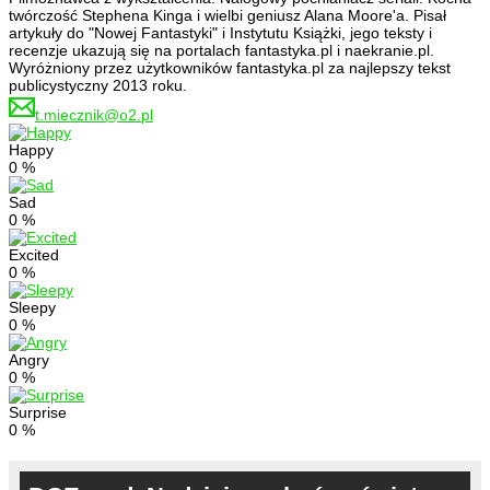
twórczość Stephena Kinga i wielbi geniusz Alana Moore'a. Pisał
artykuły do "Nowej Fantastyki" i Instytutu Książki, jego teksty i
recenzje ukazują się na portalach fantastyka.pl i naekranie.pl.
Wyróżniony przez użytkowników fantastyka.pl za najlepszy tekst
publicystyczny 2013 roku.
t.miecznik@o2.pl
Happy
0
%
Sad
0
%
Excited
0
%
Sleepy
0
%
Angry
0
%
Surprise
0
%