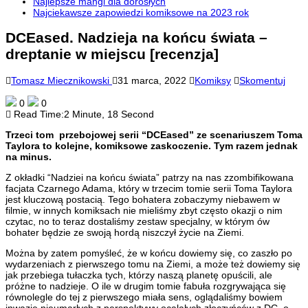
Najlepsze mangi dla dorosłych
Najciekawsze zapowiedzi komiksowe na 2023 rok
DCEased. Nadzieja na końcu świata –
dreptanie w miejscu [recenzja]
Tomasz Miecznikowski
31 marca, 2022
Komiksy
Skomentuj
0
0
Read Time:
2 Minute, 18 Second
Trzeci tom przebojowej serii “DCEased” ze scenariuszem Toma
Taylora to kolejne, komiksowe zaskoczenie. Tym razem jednak
na minus.
Z okładki “Nadziei na końcu świata” patrzy na nas zzombifikowana
facjata Czarnego Adama, który w trzecim tomie serii Toma Taylora
jest kluczową postacią. Tego bohatera zobaczymy niebawem w
filmie, w innych komiksach nie mieliśmy zbyt często okazji o nim
czytac, no to teraz dostaliśmy zestaw specjalny, w którym ów
bohater będzie ze swoją hordą niszczył życie na Ziemi.
Można by zatem pomyśleć, że w końcu dowiemy się, co zaszło po
wydarzeniach z pierwszego tomu na Ziemi, a może też dowiemy się
jak przebiega tułaczka tych, którzy naszą planetę opuścili, ale
próżne to nadzieje. O ile w drugim tomie fabuła rozgrywająca się
równolegle do tej z pierwszego miała sens, oglądaliśmy bowiem
inwazję nieumarłych z perspektywy ocalałych złoczyńców z DC, o