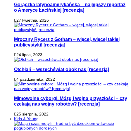
Gorączka latynoamerykańska – najlepszy reportaż
o Ameryce Łacińskiej [recenzja]
27 kwietnia, 2026
Mroczny Rycerz z Gotham – więcej, więcej takiej
publicystyki! [recenzja]
24 lipca, 2023
Otchłań – wszechświat obok nas [recenzja]
4 października, 2022
Mimowolne cyborgi. Mózg i wojna przyszłości – czy
czekają nas wojny robotów? [recenzja]
25 sierpnia, 2022
Kids & Young