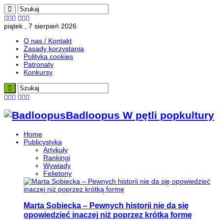
piątek , 7 sierpień 2026
O nas / Kontakt
Zasady korzystania
Polityka cookies
Patronaty
Konkursy
Badloopus W pętli popkultury
Home
Publicystyka
Artykuły
Rankingi
Wywiady
Felietony
Marta Sobiecka – Pewnych historii nie da się
opowiedzieć inaczej niż poprzez krótką formę