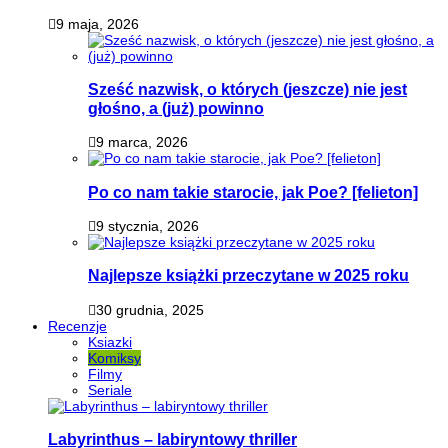
9 maja, 2026
Sześć nazwisk, o których (jeszcze) nie jest
głośno, a (już) powinno
9 marca, 2026
Po co nam takie starocie, jak Poe? [felieton]
9 stycznia, 2026
Najlepsze książki przeczytane w 2025 roku
30 grudnia, 2025
Recenzje
Ksiazki
Komiksy
Filmy
Seriale
Labyrinthus – labiryntowy thriller