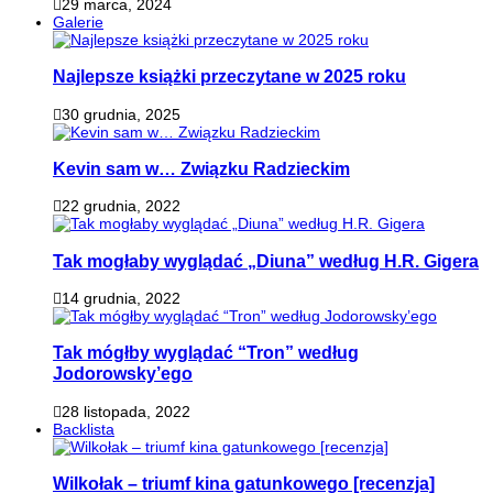
29 marca, 2024
Galerie
Najlepsze książki przeczytane w 2025 roku
30 grudnia, 2025
Kevin sam w… Związku Radzieckim
22 grudnia, 2022
Tak mogłaby wyglądać „Diuna” według H.R. Gigera
14 grudnia, 2022
Tak mógłby wyglądać “Tron” według
Jodorowsky’ego
28 listopada, 2022
Backlista
Wilkołak – triumf kina gatunkowego [recenzja]