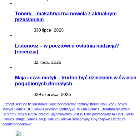
Tonery – makabryczna nowela z aktualnym
przesłaniem
30 lipca, 2026
Listonosz – w pocztowcu ostatnia nadzieja?
[recenzja]
2 lipca, 2026
Maja i czas motyli – trudno być dzieckiem w świecie
pogubionych dorosłych
29 czerwca, 2026
Egmont
science fiction
horror
Superbohaterowie
fantasy
thriller
Non Stop Comics
Marvel Comics
DC Comics
kryminał
fantastyka
Mucha Comics
Literatura dla dzieci
Scream Comics
Netflix
dramat
Wydawnictwo Lost in Time
postapokalipsa
Dark Horse
Comics
Image Comics
akcja
Kultura Gniewu
sensacyjny
Obyczajowy
Literatura
popularnonaukowa