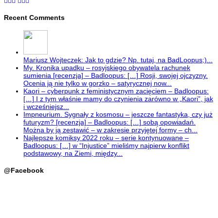
Recent Comments
Mariusz Wojteczek: Jak to gdzie? Np. tutaj, na BadLoopus;)...
My. Kronika upadku – rosyjskiego obywatela rachunek
sumienia [recenzja] – Badloopus: […] Rosji, swojej ojczyzny.
Ocenia ją nie tylko w gorzko – satyrycznej now...
Kaori – cyberpunk z feministycznym zacięciem – Badloopus:
[…] I z tym właśnie mamy do czynienia zarówno w „Kaori”, jak
i wcześniejsz...
Impneurium. Sygnały z kosmosu – jeszcze fantastyka, czy już
futuryzm? [recenzja] – Badloopus: […] sobą opowiadań.
Można by ją zestawić – w zakresie przyjętej formy – ch...
Najlepsze komiksy 2022 roku – serie kontynuowane –
Badloopus: […] w “Injustice” mieliśmy najpierw konflikt
podstawowy, na Ziemi, między...
@Facebook