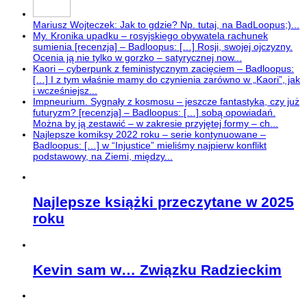
Mariusz Wojteczek: Jak to gdzie? Np. tutaj, na BadLoopus;)...
My. Kronika upadku – rosyjskiego obywatela rachunek
sumienia [recenzja] – Badloopus: […] Rosji, swojej ojczyzny.
Ocenia ją nie tylko w gorzko – satyrycznej now...
Kaori – cyberpunk z feministycznym zacięciem – Badloopus:
[…] I z tym właśnie mamy do czynienia zarówno w „Kaori”, jak
i wcześniejsz...
Impneurium. Sygnały z kosmosu – jeszcze fantastyka, czy już
futuryzm? [recenzja] – Badloopus: […] sobą opowiadań.
Można by ją zestawić – w zakresie przyjętej formy – ch...
Najlepsze komiksy 2022 roku – serie kontynuowane –
Badloopus: […] w “Injustice” mieliśmy najpierw konflikt
podstawowy, na Ziemi, między...
Najlepsze książki przeczytane w 2025
roku
Kevin sam w… Związku Radzieckim