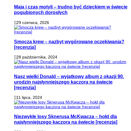
Maja i czas motyli – trudno być dzieckiem w świecie
pogubionych dorosłych
29 czerwca, 2026
Smocza krew – nazbyt wygórowane oczekiwania?
[recenzja]
28 października, 2024
Nasz wielki Donald – wyjątkowy album z okazji 90.
urodzin najsłynniejszego kaczora na świecie
[recenzja]
11 lipca, 2024
Niezwykłe losy Sknerusa McKwacza – hołd dla
najsłynniejszego kaczora na świecie [recenzja]