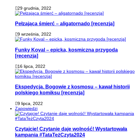
29 grudnia, 2022
Pełzająca śmierć – aligatornado [recenzja]
9 września, 2022
Funky Koval – epicka, kosmiczna przygoda
[recenzja]
16 lipca, 2022
Ekspedycja. Bogowie z kosmosu – kawał historii
polskiego komiksu [recenzja]
9 lipca, 2022
Zapowiedzi
Czytajcie! Czytanie daje wolność! Wystartowała
kampania #TataTeżCzyta2024