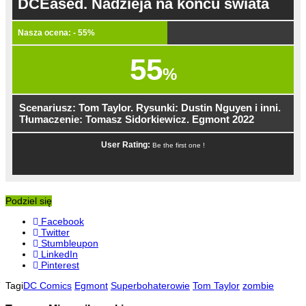
DCEased. Nadzieja na końcu świata
Nasza ocena: - 55%
55
%
Scenariusz: Tom Taylor. Rysunki: Dustin Nguyen i inni.
Tłumaczenie: Tomasz Sidorkiewicz. Egmont 2022
User Rating:
Be the first one !
Podziel się
Facebook
Twitter
Stumbleupon
LinkedIn
Pinterest
Tagi
DC Comics
Egmont
Superbohaterowie
Tom Taylor
zombie