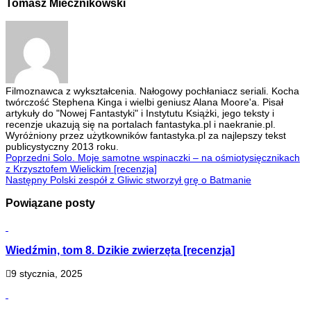
Tomasz Miecznikowski
Filmoznawca z wykształcenia. Nałogowy pochłaniacz seriali. Kocha
twórczość Stephena Kinga i wielbi geniusz Alana Moore'a. Pisał
artykuły do "Nowej Fantastyki" i Instytutu Książki, jego teksty i
recenzje ukazują się na portalach fantastyka.pl i naekranie.pl.
Wyróżniony przez użytkowników fantastyka.pl za najlepszy tekst
publicystyczny 2013 roku.
Poprzedni
Solo. Moje samotne wspinaczki – na ośmiotysięcznikach
z Krzysztofem Wielickim [recenzja]
Następny
Polski zespół z Gliwic stworzył grę o Batmanie
Powiązane posty
Wiedźmin, tom 8. Dzikie zwierzęta [recenzja]
9 stycznia, 2025