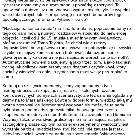
tyle teraz dostajemy w dużym stopniu powtórkę z rozrywki. To
opowieść o dobrze już nam znanych wydarzeniach, tyle że wypełnia
wiele fabularnych luk i kieruje uwagę na innych bohaterów tego
apokaliptycznego dramatu. Pytanie – po co?
“Nadzieja na końcu świata” ma inną formułę niż poprzednie tomy i z
tego co nam mówią numery rozdziałów w stosunku do niewielkiej
objętości, czyli od 1 do 15, musiała mieć inny rytm wydawniczy.
Można zrozumieć Toma Taylora, że chciał wiele rzeczy
dopowiedzieć, bo w głównym runie wszystko potoczyło się niezwykle
szybko i niniejszy komiks można traktować jako uzupełnienie
głównej serii, tylko czemu nie jest napisane wprost, że to spin-off?.
Automatycznie bowiem traktujemy ją jako trzeci tom, a jako taki jest
trochę jak policzek wymierzony marudzącemu czytelnikowi, który
chciałby wiedzieć co dalej, a tymczasem musi wciąż przerabiać to
samo.
Są tutaj na szczęście momenty, kiedy zapominamy o tych
niedogodnościach skupiając się na akcji i kolejnych, czasem
kontrowersyjnych pomysłach scenarzysty, ale też dziwnie ogląda się
dajmy na to Marsjańskiego Łowcę w dobrej formie, wiedząc jaką mu
twórca zgotował los. Momentami wydawać się może, że ta seria
była pisana pod młodszego czytelnika, bo uwaga jest często
skupiona na młodszych superbohaterach (szczególnie na Damianie
Waynie), także w warstwie graficznej nie ma tu miejsca na jakieś
szczególne plansze czy tym bardziej eksperymenty i widoczny jest
wyraźnie bardziej młodzieżowy styl. No cóż, nie zawsze jest tak,
jakbyśmy chcieli, ważne że nadal są spore emocje (widowiskowy