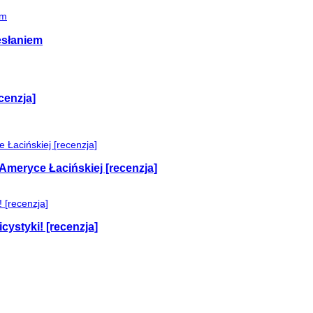
esłaniem
cenzja]
Ameryce Łacińskiej [recenzja]
cystyki! [recenzja]