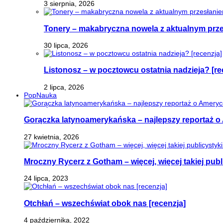
3 sierpnia, 2026
Tonery – makabryczna nowela z aktualnym prz
30 lipca, 2026
Listonosz – w pocztowcu ostatnia nadzieja? [re
2 lipca, 2026
PopNauka
Gorączka latynoamerykańska – najlepszy reportaż o 
27 kwietnia, 2026
Mroczny Rycerz z Gotham – więcej, więcej takiej publi
24 lipca, 2023
Otchłań – wszechświat obok nas [recenzja]
4 października, 2022