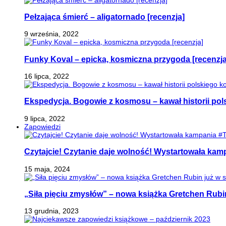
Pełzająca śmierć – aligatornado [recenzja]
9 września, 2022
Funky Koval – epicka, kosmiczna przygoda [recenzja
16 lipca, 2022
Ekspedycja. Bogowie z kosmosu – kawał historii pol
9 lipca, 2022
Zapowiedzi
Czytajcie! Czytanie daje wolność! Wystartowała ka
15 maja, 2024
„Siła pięciu zmysłów” – nowa książka Gretchen Rubi
13 grudnia, 2023