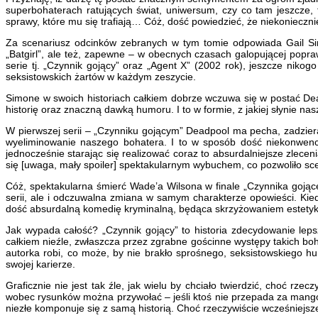
superbohaterach ratujących świat, uniwersum, czy co tam jeszcze, 
sprawy, które mu się trafiają… Cóż, dość powiedzieć, że niekonieczni
Za scenariusz odcinków zebranych w tym tomie odpowiada Gail Simo
„Batgirl”, ale też, zapewne – w obecnych czasach galopującej popra
serie tj. „Czynnik gojący” oraz „Agent X” (2002 rok), jeszcze nik
seksistowskich żartów w każdym zeszycie.
Simone w swoich historiach całkiem dobrze wczuwa się w postać De
historię oraz znaczną dawką humoru. I to w formie, z jakiej słynie nas
W pierwszej serii – „Czynniku gojącym” Deadpool ma pecha, zadziera
wyeliminowanie naszego bohatera. I to w sposób dość niekonwencj
jednocześnie starając się realizować coraz to absurdalniejsze zleceni
się [uwaga, mały spoiler] spektakularnym wybuchem, co pozwoliło sce
Cóż, spektakularna śmierć Wade’a Wilsona w finale „Czynnika goją
serii, ale i odczuwalna zmiana w samym charakterze opowieści. Kied
dość absurdalną komedię kryminalną, będąca skrzyżowaniem estetyki fi
Jak wypada całość? „Czynnik gojący” to historia zdecydowanie lep
całkiem nieźle, zwłaszcza przez zgrabne gościnne występy takich boh
autorka robi, co może, by nie brakło sprośnego, seksistowskiego
swojej karierze.
Graficznie nie jest tak źle, jak wielu by chciało twierdzić, choć r
wobec rysunków można przywołać – jeśli ktoś nie przepada za mango
niezłe komponuje się z samą historią. Choć rzeczywiście wcześniejsz