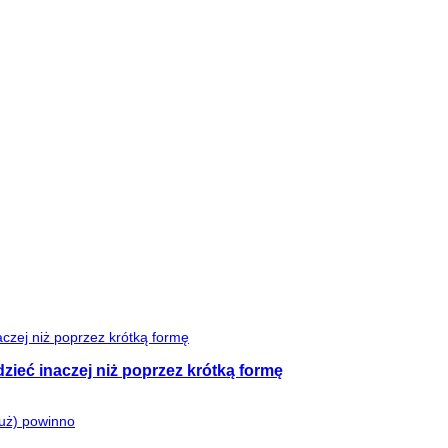
zieć inaczej niż poprzez krótką formę