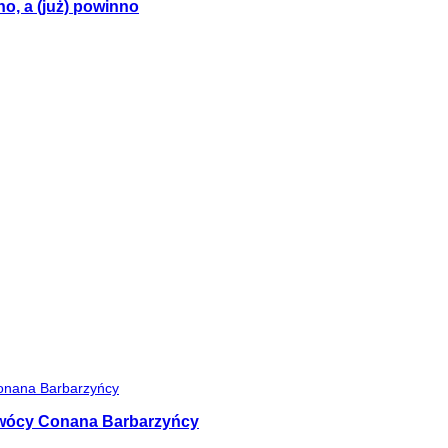
no, a (już) powinno
 twócy Conana Barbarzyńcy