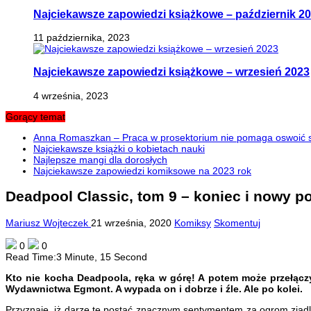
Najciekawsze zapowiedzi książkowe – październik 2
11 października, 2023
Najciekawsze zapowiedzi książkowe – wrzesień 2023
4 września, 2023
Gorący temat
Anna Romaszkan – Praca w prosektorium nie pomaga oswoić si
Najciekawsze książki o kobietach nauki
Najlepsze mangi dla dorosłych
Najciekawsze zapowiedzi komiksowe na 2023 rok
Deadpool Classic, tom 9 – koniec i nowy po
Mariusz Wojteczek
21 września, 2020
Komiksy
Skomentuj
0
0
Read Time:
3 Minute, 15 Second
Kto nie kocha Deadpoola, ręka w górę! A potem może przełączy
Wydawnictwa Egmont. A wypada on i dobrze i źle. Ale po kolei.
Przyznaję, iż darzę tę postać znacznym sentymentem za ogrom zjadliwe