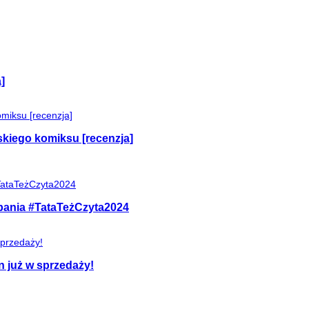
]
skiego komiksu [recenzja]
mpania #TataTeżCzyta2024
n już w sprzedaży!