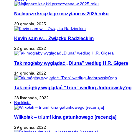
Najlepsze książki przeczytane w 2025 roku
30 grudnia, 2025
Kevin sam w… Związku Radzieckim
22 grudnia, 2022
Tak mogłaby wyglądać „Diuna” według H.R. Gigera
14 grudnia, 2022
Tak mógłby wyglądać “Tron” według Jodorowsky’e
28 listopada, 2022
Backlista
Wilkołak – triumf kina gatunkowego [recenzja]
29 grudnia, 2022