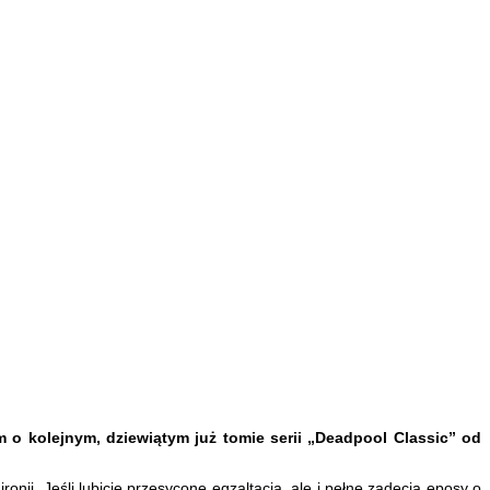
 o kolejnym, dziewiątym już tomie serii „Deadpool Classic” od
nii. Jeśli lubicie przesycone egzaltacją, ale i pełne zadęcia eposy o