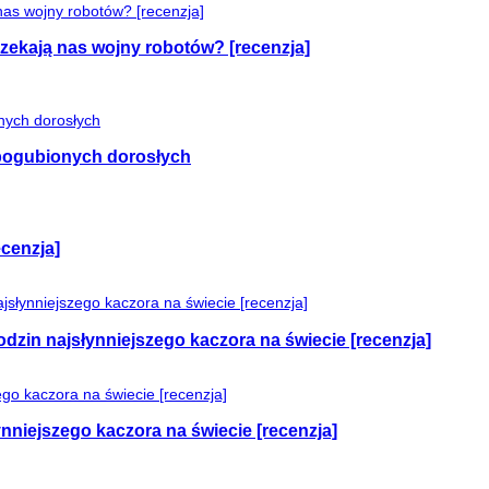
czekają nas wojny robotów? [recenzja]
e pogubionych dorosłych
cenzja]
odzin najsłynniejszego kaczora na świecie [recenzja]
nniejszego kaczora na świecie [recenzja]