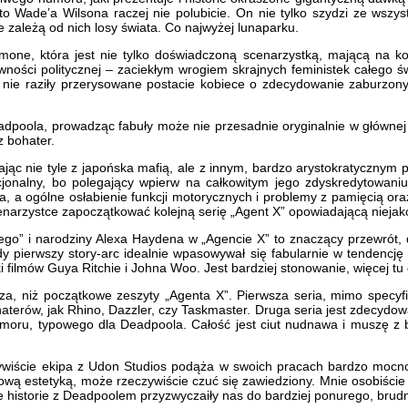
to Wade’a Wilsona raczej nie polubicie. On nie tylko szydzi ze wszys
e zależą od nich losy świata. Co najwyżej lunaparku.
ne, która jest nie tylko doświadczoną scenarzystką, mającą na konc
wności politycznej – zaciekłym wrogiem skrajnych feministek całego 
ogo nie raziły przerysowane postacie kobiece o zdecydowanie zaburz
adpoola, prowadząc fabuły może nie przesadnie oryginalnie w głównej
z bohater.
jąc nie tyle z japońska mafią, ale z innym, bardzo arystokratycznym
onalny, bo polegający wpierw na całkowitym jego zdyskredytowaniu
a, a ogólne osłabienie funkcji motorycznych i problemy z pamięcią oraz
narzystce zapoczątkować kolejną serię „Agent X” opowiadającą niejako 
cego” i narodziny Alexa Haydena w „Agencie X” to znaczący przewrót,
y pierwszy story-arc idealnie wpasowywał się fabularnie w tendencję 
lmów Guya Ritchie i Johna Woo. Jest bardziej stonowanie, więcej tu dia
sza, niż początkowe zeszyty „Agenta X”. Pierwsza seria, mimo specyf
aterów, jak Rhino, Dazzler, czy Taskmaster. Druga seria jest zdecydowa
 humoru, typowego dla Deadpoola. Całość jest ciut nudnawa i muszę 
zeczywiście ekipa z Udon Studios podąża w swoich pracach bardzo mocno 
wą estetyką, może rzeczywiście czuć się zawiedziony. Mnie osobiście
e historie z Deadpoolem przyzwyczaiły nas do bardziej ponurego, brudn