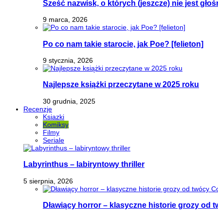
Sześć nazwisk, o których (jeszcze) nie jest głoś
9 marca, 2026
Po co nam takie starocie, jak Poe? [felieton]
9 stycznia, 2026
Najlepsze książki przeczytane w 2025 roku
30 grudnia, 2025
Recenzje
Ksiazki
Komiksy
Filmy
Seriale
Labyrinthus – labiryntowy thriller
5 sierpnia, 2026
Dławiący horror – klasyczne historie grozy od