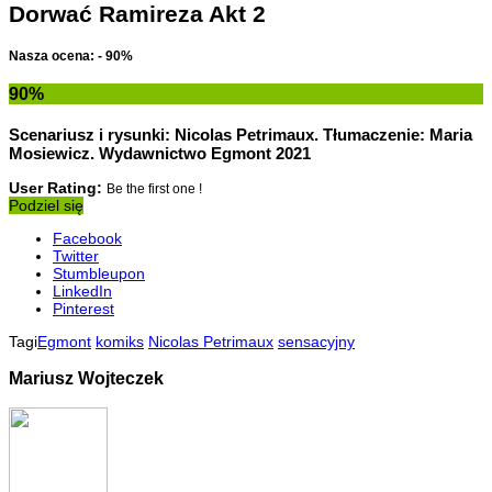
Dorwać Ramireza Akt 2
Nasza ocena: - 90%
90
%
Scenariusz i rysunki: Nicolas Petrimaux. Tłumaczenie: Maria
Mosiewicz. Wydawnictwo Egmont 2021
User Rating:
Be the first one !
Podziel się
Facebook
Twitter
Stumbleupon
LinkedIn
Pinterest
Tagi
Egmont
komiks
Nicolas Petrimaux
sensacyjny
Mariusz Wojteczek