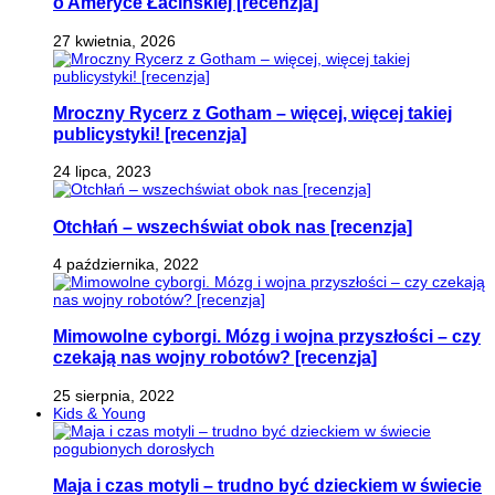
o Ameryce Łacińskiej [recenzja]
27 kwietnia, 2026
Mroczny Rycerz z Gotham – więcej, więcej takiej
publicystyki! [recenzja]
24 lipca, 2023
Otchłań – wszechświat obok nas [recenzja]
4 października, 2022
Mimowolne cyborgi. Mózg i wojna przyszłości – czy
czekają nas wojny robotów? [recenzja]
25 sierpnia, 2022
Kids & Young
Maja i czas motyli – trudno być dzieckiem w świecie