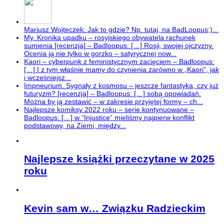
Mariusz Wojteczek: Jak to gdzie? Np. tutaj, na BadLoopus;)...
My. Kronika upadku – rosyjskiego obywatela rachunek
sumienia [recenzja] – Badloopus: […] Rosji, swojej ojczyzny.
Ocenia ją nie tylko w gorzko – satyrycznej now...
Kaori – cyberpunk z feministycznym zacięciem – Badloopus:
[…] I z tym właśnie mamy do czynienia zarówno w „Kaori”, jak
i wcześniejsz...
Impneurium. Sygnały z kosmosu – jeszcze fantastyka, czy już
futuryzm? [recenzja] – Badloopus: […] sobą opowiadań.
Można by ją zestawić – w zakresie przyjętej formy – ch...
Najlepsze komiksy 2022 roku – serie kontynuowane –
Badloopus: […] w “Injustice” mieliśmy najpierw konflikt
podstawowy, na Ziemi, między...
Najlepsze książki przeczytane w 2025
roku
Kevin sam w… Związku Radzieckim