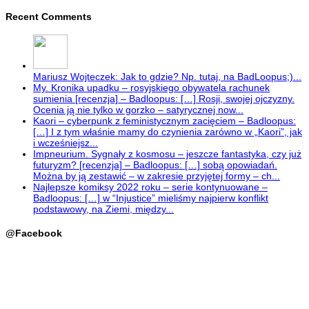
Recent Comments
Mariusz Wojteczek: Jak to gdzie? Np. tutaj, na BadLoopus;)...
My. Kronika upadku – rosyjskiego obywatela rachunek
sumienia [recenzja] – Badloopus: […] Rosji, swojej ojczyzny.
Ocenia ją nie tylko w gorzko – satyrycznej now...
Kaori – cyberpunk z feministycznym zacięciem – Badloopus:
[…] I z tym właśnie mamy do czynienia zarówno w „Kaori”, jak
i wcześniejsz...
Impneurium. Sygnały z kosmosu – jeszcze fantastyka, czy już
futuryzm? [recenzja] – Badloopus: […] sobą opowiadań.
Można by ją zestawić – w zakresie przyjętej formy – ch...
Najlepsze komiksy 2022 roku – serie kontynuowane –
Badloopus: […] w “Injustice” mieliśmy najpierw konflikt
podstawowy, na Ziemi, między...
@Facebook