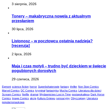
3 sierpnia, 2026
Tonery – makabryczna nowela z aktualnym
przesłaniem
30 lipca, 2026
Listonosz – w pocztowcu ostatnia nadzieja?
[recenzja]
2 lipca, 2026
Maja i czas motyli – trudno być dzieckiem w świecie
pogubionych dorosłych
29 czerwca, 2026
Egmont
science fiction
horror
Superbohaterowie
fantasy
thriller
Non Stop Comics
Marvel Comics
DC Comics
kryminał
fantastyka
Mucha Comics
Literatura dla dzieci
Scream Comics
Netflix
dramat
Wydawnictwo Lost in Time
postapokalipsa
Dark Horse
Comics
Image Comics
akcja
Kultura Gniewu
sensacyjny
Obyczajowy
Literatura
popularnonaukowa