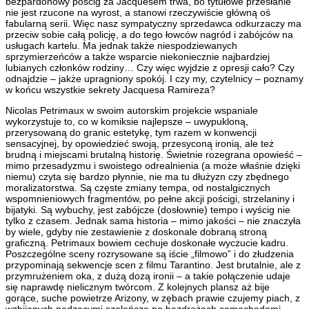
bezpardonowy pościg za Jacquesem trwa, bo tytułowe przesłanie
nie jest rzucone na wyrost, a stanowi rzeczywiście główną oś
fabularną serii. Więc nasz sympatyczny sprzedawca odkurzaczy ma
przeciw sobie całą policję, a do tego łowców nagród i zabójców na
usługach kartelu. Ma jednak także niespodziewanych
sprzymierzeńców a także wsparcie niekoniecznie najbardziej
lubianych członków rodziny… Czy więc wyjdzie z opresji cało? Czy
odnajdzie – jakże upragniony spokój. I czy my, czytelnicy – poznamy
w końcu wszystkie sekrety Jacquesa Ramireza?
Nicolas Petrimaux w swoim autorskim projekcie wspaniale
wykorzystuje to, co w komiksie najlepsze – uwypukloną,
przerysowaną do granic estetykę, tym razem w konwencji
sensacyjnej, by opowiedzieć swoją, przesyconą ironią, ale też
brudną i miejscami brutalną historię. Świetnie rozegrana opowieść –
mimo przesadyzmu i swoistego odrealnienia (a może właśnie dzięki
niemu) czyta się bardzo płynnie, nie ma tu dłużyzn czy zbędnego
moralizatorstwa. Są częste zmiany tempa, od nostalgicznych
wspomnieniowych fragmentów, po pełne akcji pościgi, strzelaniny i
bijatyki. Są wybuchy, jest zabójcze (dosłownie) tempo i wyścig nie
tylko z czasem. Jednak sama historia – mimo jakości – nie znaczyła
by wiele, gdyby nie zestawienie z doskonale dobraną stroną
graficzną. Petrimaux bowiem cechuje doskonałe wyczucie kadru.
Poszczególne sceny rozrysowane są iście „filmowo” i do złudzenia
przypominają sekwencje scen z filmu Tarantino. Jest brutalnie, ale z
przymrużeniem oka, z dużą dozą ironii – a takie połączenie udaje
się naprawdę nielicznym twórcom. Z kolejnych plansz aż bije
gorące, suche powietrze Arizony, w zębach prawie czujemy piach, z
wzbijanych pędzącymi szaleńczo po bezdrożach samochodami.