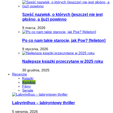
Sześć nazwisk, o których (jeszcze) nie jest
głośno, a (już) powinno
9 marca, 2026
Po co nam takie starocie, jak Poe? [felieton]
9 stycznia, 2026
Najlepsze książki przeczytane w 2025 roku
30 grudnia, 2025
Recenzje
Ksiazki
Komiksy
Filmy
Seriale
Labyrinthus – labiryntowy thriller
5 sierpnia, 2026