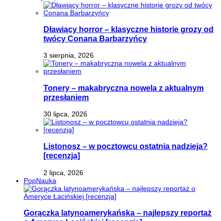
Dławiący horror – klasyczne historie grozy od
twócy Conana Barbarzyńcy
3 sierpnia, 2026
Tonery – makabryczna nowela z aktualnym
przesłaniem
30 lipca, 2026
Listonosz – w pocztowcu ostatnia nadzieja?
[recenzja]
2 lipca, 2026
PopNauka
Gorączka latynoamerykańska – najlepszy reportaż