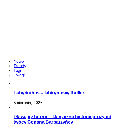
Nowe
Trendy
Tagi
Uwagi
Labyrinthus – labiryntowy thriller
5 sierpnia, 2026
Dławiący horror – klasyczne historie grozy od
twócy Conana Barbarzyńcy