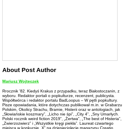
About Post Author
Mariusz Wojteczek
Rrocznik '82. Kiedyś Krakus z przypadku, teraz Białostoczanin, z
wyboru. Redaktor portali o popkulturze, recenzent, publicysta.
Współtwórca i redaktor portalu BadLoopus – W pętli popkultury.
Pisze opowiadania, które dotychczas publikował m.in. w Grabarzu
Polskim, Okolicy Strachu, Bramie, Histerii oraz w antologiach, jak
„Słowiańskie koszmary”, „Licho nie śpi”, „City 4”, „Sny Umarłych.
Polski rocznik weird fiction 2019”, „Żertwa”, „The best of Histeria”,
„Zwierzozwierz” i „Wszystkie kręgi piekła”. Laureat czwartego
miejsca w konkursie „X” na dziesięciolecie magazynu Creatio