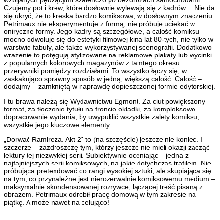
Czujemy pot i krew, które dosłownie wylewają się z kadrów… Nie da
się ukryć, że to kreska bardzo komiksowa, w dosłownym znaczeniu.
Petrimaux nie eksperymentuje z formą, nie próbuje uciekać w
oniryczne formy. Jego kadry są szczegółowe, a całość komiksu
mocno odwołuje się do estetyki filmowej kina lat 80-tych, nie tylko w
warstwie fabuły, ale także wykorzystywanej scenografii. Dodatkowo
wrażenie to potęgują stylizowane na reklamowe plakaty lub wycinki
z popularnych kolorowych magazynów z tamtego okresu
przerywniki pomiędzy rozdziałami. To wszystko łączy się, w
zaskakująco sprawny sposób w jedną, większą całość. Całość –
dodajmy – zamkniętą w naprawdę dopieszczonej formie edytorskiej.
I tu brawa należą się Wydawnictwu Egmont. Za ciut powiększony
format, za tłoczenie tytułu na froncie okładki, za kompleksowe
dopracowanie wydania, by uwypuklić wszystkie zalety komiksu,
wszystkie jego kluczowe elementy.
„Dorwać Ramireza. Akt 2” to (na szczęście) jeszcze nie koniec. I
szczerze – zazdroszczę tym, którzy jeszcze nie mieli okazji zacząć
lektury tej niezwykłej serii. Subiektywnie oceniając – jedna z
najfajniejszych serii komiksowych, na jakie dotychczas trafiłem. Nie
próbująca pretendować do rangi wysokiej sztuki, ale skupiająca się
na tym, co przynależne jest nierozerwalnie komiksowemu medium –
maksymalnie skondensowanej rozrywce, łączącej treść pisaną z
obrazem. Petrimaux odrobił pracę domową w tym zakresie na
piątkę. A może nawet na celująco!