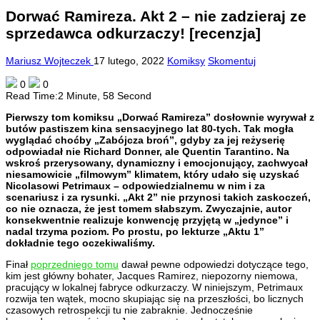
Dorwać Ramireza. Akt 2 – nie zadzieraj ze
sprzedawca odkurzaczy! [recenzja]
Mariusz Wojteczek
17 lutego, 2022
Komiksy
Skomentuj
0
0
Read Time:
2 Minute, 58 Second
Pierwszy tom komiksu „Dorwać Ramireza” dosłownie wyrywał z
butów pastiszem kina sensacyjnego lat 80-tych. Tak mogła
wyglądać choćby „Zabójcza broń”, gdyby za jej reżyserię
odpowiadał nie Richard Donner, ale Quentin Tarantino. Na
wskroś przerysowany, dynamiczny i emocjonujący, zachwycał
niesamowicie „filmowym” klimatem, który udało się uzyskać
Nicolasowi Petrimaux – odpowiedzialnemu w nim i za
scenariusz i za rysunki. „Akt 2” nie przynosi takich zaskoczeń,
co nie oznacza, że jest tomem słabszym. Zwyczajnie, autor
konsekwentnie realizuje konwencję przyjętą w „jedynce” i
nadal trzyma poziom. Po prostu, po lekturze „Aktu 1”
dokładnie tego oczekiwaliśmy.
Finał
poprzedniego tomu
dawał pewne odpowiedzi dotyczące tego,
kim jest główny bohater, Jacques Ramirez, niepozorny niemowa,
pracujący w lokalnej fabryce odkurzaczy. W niniejszym, Petrimaux
rozwija ten wątek, mocno skupiając się na przeszłości, bo licznych
czasowych retrospekcji tu nie zabraknie. Jednocześnie