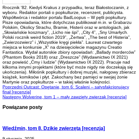
Rrocznik '82. Kiedyś Krakus z przypadku, teraz Białostoczanin, z
wyboru. Redaktor portali o popkulturze, recenzent, publicysta.
Współtwórca i redaktor portalu BadLoopus – W pętli popkultury.
Pisze opowiadania, które dotychczas publikował m.in. w Grabarzu
Polskim, Okolicy Strachu, Bramie, Histerii oraz w antologiach, jak
„Słowiańskie koszmary”, „Licho nie śpi”, „City 4”, „Sny Umarłych.
Polski rocznik weird fiction 2019”, „Żertwa”, „The best of Histeria”,
„Zwierzozwierz” i „Wszystkie kręgi piekła”. Laureat czwartego
miejsca w konkursie „X” na dziesięciolecie magazynu Creatio
Fantastica. Wydał autorskie zbiory opowiadań: „Ballady morderców”
(Phantom Books 2018) oraz „Dreszcze” (Wydawnictwo IX 2021)
oraz powieść „Ćmy i ludzie” (Wydawnictwo IX 2022). Pracuje nad
kilkoma innymi projektami (które być może nigdy nie doczekają się
ukończenia). Miłośnik popkultury i dobrej muzyki, nałogowy zbieracz
książek, komiksów i płyt. Zakochany bez pamięci w swojej żonie
Martynie oraz popkulturze – w takiej właśnie kolejności.
Poprzedni
Outcast: Opętanie, tom 6: Scaleni – satysfakcjonujący
finał [recenzja]
Następny
Wolverine, tom 1 – mały zawzięty zwierzak [recenzja]
Powiązane posty
Wiedźmin, tom 8. Dzikie zwierzęta [recenzja]
9 stycznia, 2025