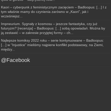
Kaori – cyberpunk z feministycznym zacięciem – Badloopus: […] I z
tym właśnie mamy do czynienia zarówno w „Kaori”, jak i
wcześniejsz...
Impneurium. Sygnały z kosmosu – jeszcze fantastyka, czy już
futuryzm? [recenzja] – Badloopus: […] sobą opowiadań. Można by
ją zestawić – w zakresie przyjętej formy – ch...
Najlepsze komiksy 2022 roku – serie kontynuowane – Badloopus:
[…] w “Injustice” mieliśmy najpierw konflikt podstawowy, na Ziemi,
między...
@Facebook