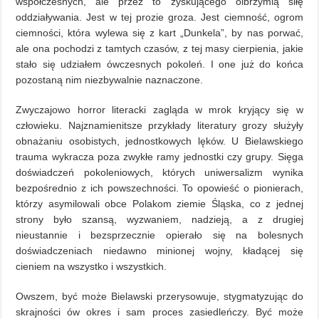
współczesnych, ale przez to zyskującego olbrzymią siłę
oddziaływania. Jest w tej prozie groza. Jest ciemność, ogrom
ciemności, która wylewa się z kart „Dunkela”, by nas porwać,
ale ona pochodzi z tamtych czasów, z tej masy cierpienia, jakie
stało się udziałem ówczesnych pokoleń. I one już do końca
pozostaną nim niezbywalnie naznaczone.
Zwyczajowo horror literacki zagląda w mrok kryjący się w
człowieku. Najznamienitsze przykłady literatury grozy służyły
obnażaniu osobistych, jednostkowych lęków. U Bielawskiego
trauma wykracza poza zwykłe ramy jednostki czy grupy. Sięga
doświadczeń pokoleniowych, których uniwersalizm wynika
bezpośrednio z ich powszechności. To opowieść o pionierach,
którzy asymilowali obce Polakom ziemie Śląska, co z jednej
strony było szansą, wyzwaniem, nadzieją, a z drugiej
nieustannie i bezsprzecznie opierało się na bolesnych
doświadczeniach niedawno minionej wojny, kładącej się
cieniem na wszystko i wszystkich.
Owszem, być może Bielawski przerysowuje, stygmatyzując do
skrajności ów okres i sam proces zasiedleńczy. Być może