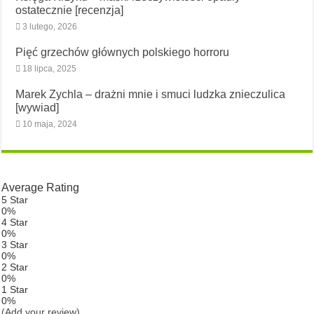
ostatecznie [recenzja]
3 lutego, 2026
Pięć grzechów głównych polskiego horroru
18 lipca, 2025
Marek Zychla – drażni mnie i smuci ludzka znieczulica
[wywiad]
10 maja, 2024
Average Rating
5 Star
0%
4 Star
0%
3 Star
0%
2 Star
0%
1 Star
0%
(Add your review)