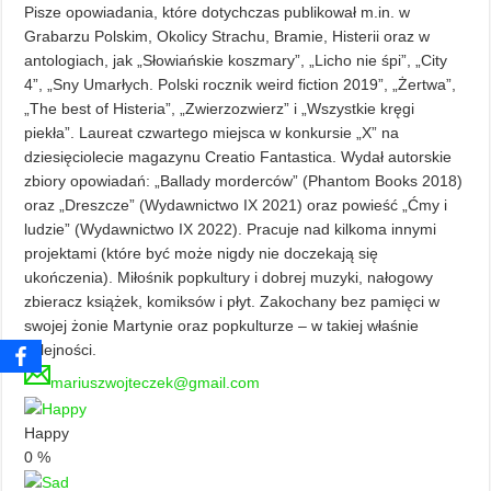
Pisze opowiadania, które dotychczas publikował m.in. w
Grabarzu Polskim, Okolicy Strachu, Bramie, Histerii oraz w
antologiach, jak „Słowiańskie koszmary”, „Licho nie śpi”, „City
4”, „Sny Umarłych. Polski rocznik weird fiction 2019”, „Żertwa”,
„The best of Histeria”, „Zwierzozwierz” i „Wszystkie kręgi
piekła”. Laureat czwartego miejsca w konkursie „X” na
dziesięciolecie magazynu Creatio Fantastica. Wydał autorskie
zbiory opowiadań: „Ballady morderców” (Phantom Books 2018)
oraz „Dreszcze” (Wydawnictwo IX 2021) oraz powieść „Ćmy i
ludzie” (Wydawnictwo IX 2022). Pracuje nad kilkoma innymi
projektami (które być może nigdy nie doczekają się
ukończenia). Miłośnik popkultury i dobrej muzyki, nałogowy
zbieracz książek, komiksów i płyt. Zakochany bez pamięci w
swojej żonie Martynie oraz popkulturze – w takiej właśnie
kolejności.
mariuszwojteczek@gmail.com
Happy
0
%