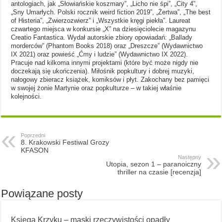
antologiach, jak „Słowiańskie koszmary”, „Licho nie śpi”, „City 4”,
„Sny Umarłych. Polski rocznik weird fiction 2019”, „Żertwa”, „The best
of Histeria”, „Zwierzozwierz” i „Wszystkie kręgi piekła”. Laureat
czwartego miejsca w konkursie „X” na dziesięciolecie magazynu
Creatio Fantastica. Wydał autorskie zbiory opowiadań: „Ballady
morderców” (Phantom Books 2018) oraz „Dreszcze” (Wydawnictwo
IX 2021) oraz powieść „Ćmy i ludzie” (Wydawnictwo IX 2022).
Pracuje nad kilkoma innymi projektami (które być może nigdy nie
doczekają się ukończenia). Miłośnik popkultury i dobrej muzyki,
nałogowy zbieracz książek, komiksów i płyt. Zakochany bez pamięci
w swojej żonie Martynie oraz popkulturze – w takiej właśnie
kolejności.
Poprzedni
8. Krakowski Festiwal Grozy
KFASON
Następny
Utopia, sezon 1 – paranoiczny
thriller na czasie [recenzja]
Powiązane posty
Księga Krzyku – maski rzeczywistości opadły