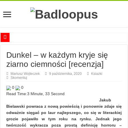
Anna Romaszkan – Praca w prosektorium nie pomaga oswoić się ze śmiercią
Dunkel – w każdym kryje się
Najciekawsze książki o kobietach nauki
ziarno ciemności [recenzja]
Najlepsze mangi dla dorosłych
Najciekawsze zapowiedzi komiksowe na 2023 rok
Mariusz Wojteczek
9 października, 2020
Ksiazki
Skomentuj
0
0
Read Time:
3 Minute, 33 Second
Jakub
Bielawski powraca z nową powieścią i ponownie zdaje się
odważnie sięgać po laur najlepszego, co się w literackiej
grozie pojawiło w tym roku na rynku. Jednak jego
twórczość wykracza poza prostą definicję horroru –