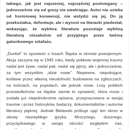
takiego, jak jest najszerzej, najczęściej postrzegany –
jednocześnie się od grozy nie uwalniając. Autor nie ucieka
od horrorowej konwencji, nie wstydzi się jej. On ją
przekształca, deformuje, ale i wynosi na literacki piedestał,
wskazując, że wybitna literatura pozostaje wybitną
literaturą niezależnie od przyjętego przez twórcę
gatunkowego sztafażu.
„Dunkel” to opowieść o losach Śląska w okresie powojennym.
Akcja zaczyna się w 1945 roku, kiedy pokłosie wojennej traumy
nadal jest żywe, nadal pali, nadal się jątrzy, ale i jednocześnie,
za tym wszystkim „idzie nowe”. Niepewne, niepokojące,
koślawe przez własną nieudolność budowania na zgliszczach,
na kościach, na popiołach, ale jednak nowe. Losy polskich
przesiedleńców na śląskie ziemie to opowieść, która może i
została już niejednokrotnie opisana, przepracowana w swojej
traumie i przez historyków, badaczy, dokumentalistów i autorów
literatury pięknej. Jednak Bielawski próbuje ująć ten okres w
okowy niezwykłego języka. Mrocznego, dusznego,
przyciężkawego w swojej obcości względem nas,