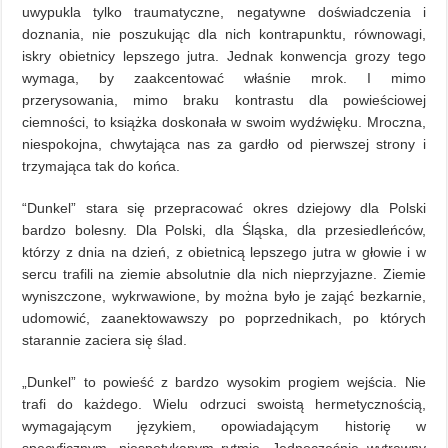
uwypukla tylko traumatyczne, negatywne doświadczenia i
doznania, nie poszukując dla nich kontrapunktu, równowagi,
iskry obietnicy lepszego jutra. Jednak konwencja grozy tego
wymaga, by zaakcentować właśnie mrok. I mimo
przerysowania, mimo braku kontrastu dla powieściowej
ciemności, to książka doskonała w swoim wydźwięku. Mroczna,
niespokojna, chwytająca nas za gardło od pierwszej strony i
trzymająca tak do końca.
“Dunkel” stara się przepracować okres dziejowy dla Polski
bardzo bolesny. Dla Polski, dla Śląska, dla przesiedleńców,
którzy z dnia na dzień, z obietnicą lepszego jutra w głowie i w
sercu trafili na ziemie absolutnie dla nich nieprzyjazne. Ziemie
wyniszczone, wykrwawione, by można było je zająć bezkarnie,
udomowić, zaanektowawszy po poprzednikach, po których
starannie zaciera się ślad.
„Dunkel” to powieść z bardzo wysokim progiem wejścia. Nie
trafi do każdego. Wielu odrzuci swoistą hermetycznością,
wymagającym językiem, opowiadającym historię w