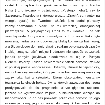
specyficznym, niespotykanym rytmie. Jednocześnie wytrawny
czytelnik odnajdzie tutaj językowe echa prozy czy to Radka
Raka ( z oniryczno – baśniowego „Pustego nieba”), czy to
Szczepana Twardocha ( którego zresztą „Drach”, sam autor na
wstępie cytuje), bo Twardoch właśnie jako bodaj pierwszy
zaczął opowiadać o Śląsku na tak literackiej, emocjonalnej
płaszczyźnie. A przynajmniej zrobił to tak udatnie i na tak
szeroką skalę. Oczywiście przywoływana tu powieść Raka była
mroczną, fantastyczną opowieścią bliską konwencji baśniowej,
a u Bielawskiego dominuje skrajny realizm opisywanych czasów
i takiej „magiczności” miejsc i zdarzeń nie sposób odszukać,
jednak poetyka językowa nieodzownie mi się z „Pustym
Niebem” kojarzy. Trudno bowiem wiele takich powieści szukać
w polskiej prozie współczesnej. Tytułowy Dunkel to tajemniczy,
niedookreślony narrator, który jest uosobieniem owej mrocznej
żądzy, jaka tkwi w człowieku. Bierny obserwator, nieustanny
towarzysz kolejnych bohaterów, w których zawczasu dostrzega
predyspozycje do zła, pragnienie, ukryte głęboko, uśpione,
jeszcze nie wykształcone w pełni, a nieuchronnie ciążące do
niegodziwości. To on nas prowadzi przez całą powieść, to jego
oczami patrzymy, jego opowieści słuchamy. A ilość mroku, jaka