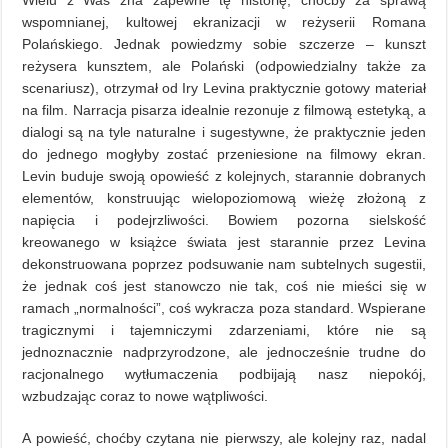
Wielu z Was zna zapewne tę historię, choćby za sprawą
wspomnianej, kultowej ekranizacji w reżyserii Romana
Polańskiego. Jednak powiedzmy sobie szczerze – kunszt
reżysera kunsztem, ale Polański (odpowiedzialny także za
scenariusz), otrzymał od Iry Levina praktycznie gotowy materiał
na film. Narracja pisarza idealnie rezonuje z filmową estetyką, a
dialogi są na tyle naturalne i sugestywne, że praktycznie jeden
do jednego mogłyby zostać przeniesione na filmowy ekran.
Levin buduje swoją opowieść z kolejnych, starannie dobranych
elementów, konstruując wielopoziomową wieżę złożoną z
napięcia i podejrzliwości. Bowiem pozorna sielskość
kreowanego w książce świata jest starannie przez Levina
dekonstruowana poprzez podsuwanie nam subtelnych sugestii,
że jednak coś jest stanowczo nie tak, coś nie mieści się w
ramach „normalności”, coś wykracza poza standard. Wspierane
tragicznymi i tajemniczymi zdarzeniami, które nie są
jednoznacznie nadprzyrodzone, ale jednocześnie trudne do
racjonalnego wytłumaczenia podbijają nasz niepokój,
wzbudzając coraz to nowe wątpliwości.
A powieść, choćby czytana nie pierwszy, ale kolejny raz, nadal