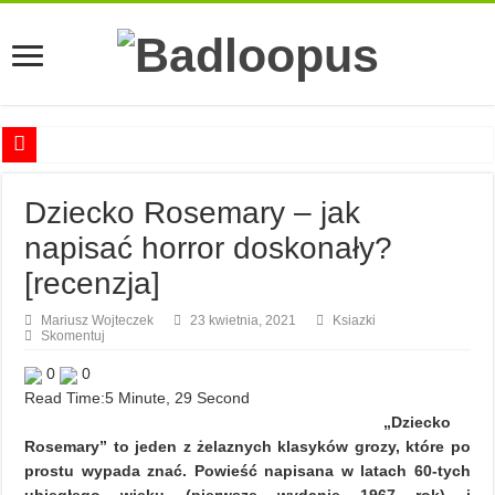
Anna Romaszkan – Praca w prosektorium nie pomaga oswoić się ze śmiercią
Dziecko Rosemary – jak
Najciekawsze książki o kobietach nauki
napisać horror doskonały?
Najlepsze mangi dla dorosłych
[recenzja]
Najciekawsze zapowiedzi komiksowe na 2023 rok
Mariusz Wojteczek
23 kwietnia, 2021
Ksiazki
Skomentuj
0
0
Read Time:
5 Minute, 29 Second
„Dziecko
Rosemary” to jeden z żelaznych klasyków grozy, które po
prostu wypada znać. Powieść napisana w latach 60-tych