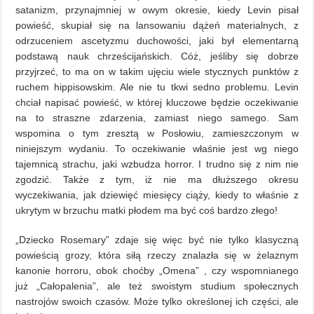
satanizm, przynajmniej w owym okresie, kiedy Levin pisał
powieść, skupiał się na lansowaniu dążeń materialnych, z
odrzuceniem ascetyzmu duchowości, jaki był elementarną
podstawą nauk chrześcijańskich. Cóż, jeśliby się dobrze
przyjrzeć, to ma on w takim ujęciu wiele stycznych punktów z
ruchem hippisowskim. Ale nie tu tkwi sedno problemu. Levin
chciał napisać powieść, w której kluczowe będzie oczekiwanie
na to straszne zdarzenia, zamiast niego samego. Sam
wspomina o tym zresztą w Posłowiu, zamieszczonym w
niniejszym wydaniu. To oczekiwanie właśnie jest wg niego
tajemnicą strachu, jaki wzbudza horror. I trudno się z nim nie
zgodzić. Także z tym, iż nie ma dłuższego okresu
wyczekiwania, jak dziewięć miesięcy ciąży, kiedy to właśnie z
ukrytym w brzuchu matki płodem ma być coś bardzo złego!
„Dziecko Rosemary” zdaje się więc być nie tylko klasyczną
powieścią grozy, która siłą rzeczy znalazła się w żelaznym
kanonie horroru, obok choćby „Omena” , czy wspomnianego
już „Całopalenia”, ale też swoistym studium społecznych
nastrojów swoich czasów. Może tylko określonej ich części, ale