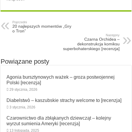
Poprzedni
20 najlepszych momentów „Gry
o Tron”
Następny
Czarna Orchidea –
dekonstrukcja komiksu
superbohaterskiego [recenzja]
Powiązane posty
Agonia bursztynowych ważek – groza postwojennej
Polski [recenzja]
29 stycznia, 2026
Diabelstwò – kaszubskie strachy welcome to [recenzja]
3 stycznia, 2026
Czarownictwo dla zbłąkanych dziewcząt – kolejny
wyrzut sumienia Ameryki [recenzja]
13 listopada, 2025