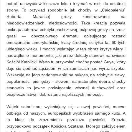
potrafi uchwycić w kleszcze lęku i trzymać w nich do ostatniej
strony. To przykład (podobnie jak choćby w „Całopaleniu”
Roberta Marasco) grozy konstruowanej na
niedopowiedzeniach, niedosłowności. Taka kreacja pozwala
uniknąć autorowi estetyki pastiszowej, pulpowej grozy na rzecz
quasi — obyczajowego dramatu opisującego rozterki
emocjonalne amerykańskiej klasy średniej schyłku lat 60-tych
ubiegłego wieku. I mocno wplatając w ten obraz kryzys wiary i
nadwątlenie monumentu, jaki przez dekady stanowił na świecie
Kościół Katolicki. Warto tu przywołać choćby postać Guya, który
daje się zjednać sąsiadom w ich zamiarach nad wyraz szybko.
Wskazują na jego zorientowanie na sukces, na zdobycie sławy,
popularności, pieniędzy – słowem, na materialne dobra, choćby
stanowiło to jawne poświęcenie własnej duchowości oraz
bezpieczeństwa i dobrostanu najbliższych mu osób.
Wątek satanizmu, wyłaniający się z owej powieści, mocno
odbiega od naszych, europejskich wyobrażeń samego kultu. A
to klucz do zrozumienia przekazu powieści. Zresztą
przypadkowo początek Kościoła Szatana, którego założycielem