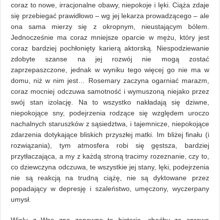
coraz to nowe, irracjonalne obawy, niepokoje i lęki. Ciąża zdaje
się przebiegać prawidłowo – wg jej lekarza prowadzącego – ale
ona sama mierzy się z okropnym, nieustającym bólem.
Jednocześnie ma coraz mniejsze oparcie w mężu, który jest
coraz bardziej pochłonięty karierą aktorską. Niespodziewanie
zdobyte szanse na jej rozwój nie mogą zostać
zaprzepaszczone, jednak w wyniku tego więcej go nie ma w
domu, niż w nim jest… Rosemary zaczyna ogarniać marazm,
coraz mocniej odczuwa samotność i wymuszoną niejako przez
swój stan izolację. Na to wszystko nakładają się dziwne,
niepokojące sny, podejrzenia rodzące się względem uroczo
nachalnych staruszków z sąsiedztwa, i tajemnicze, niepokojące
zdarzenia dotykające bliskich przyszłej matki. Im bliżej finału (i
rozwiązania), tym atmosfera robi się gęstsza, bardziej
przytłaczająca, a my z każdą stroną tracimy rozeznanie, czy to,
co dziewczyna odczuwa, te wszystkie jej stany, lęki, podejrzenia
nie są reakcją na trudną ciążę, nie są dyktowane przez
popadający w depresję i szaleństwo, umęczony, wyczerpany
umysł.