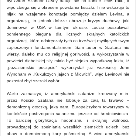
był Anton Szandor LaVey datuje się na koniec 1966 roku, a
więc zbiega się z okresem powstania książki. I nie wskazuje to
nijak na wzajemne konotacje pomiędzy dziełem Levina, a
organizacją, to jednak dobrze obrazuje kryzys duchowy, jaki
dominował w USA w tamtym okresie. Ludzie poszukiwali
odmiennego bieguna dla licznych skrajnych katolickich
organizacji, które odstręczały tych co trzeźwiej myślących swym
zapieczonym fundamentalizmem. Sam autor w Szatana nie
wierzy, daleko mu do religijnej gorliwości, a wykorzystanie w
powieści diabelskiej siły miało być niejako wypadkową faktu, iż
„pozaziemskie poczęcie” wykorzystał już wcześniej John
Wyndham w „Kukułczych jajach z Midwich”, więc Levinowi nie
pozostał zbyt szeroki wybór…
Warto zaznaczyć, iż amerykański satanizm kreowany m.in.
przez Kościół Szatana nie lobbuje za całą ta krwawo –
demoniczną otoczką, jaka nam, Europejczykom towarzyszy w
kontekście postrzegania satanizmu jeszcze od średniowiecza.
To bardziej gloryfikacja hedonizmu i skrajnej wolności,
prowadzącej do spełniania wszelkich ziemskich uciech, bez
obaw o domniemaną karę pośmiertną. A więc amerykański