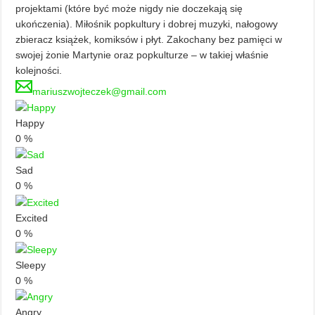
projektami (które być może nigdy nie doczekają się
ukończenia). Miłośnik popkultury i dobrej muzyki, nałogowy
zbieracz książek, komiksów i płyt. Zakochany bez pamięci w
swojej żonie Martynie oraz popkulturze – w takiej właśnie
kolejności.
mariuszwojteczek@gmail.com
Happy
0
%
Sad
0
%
Excited
0
%
Sleepy
0
%
Angry