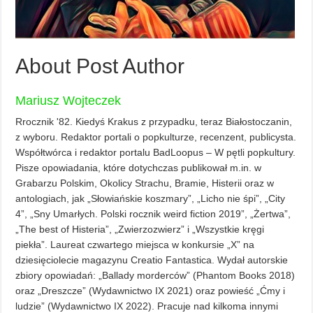
About Post Author
Mariusz Wojteczek
Rrocznik '82. Kiedyś Krakus z przypadku, teraz Białostoczanin,
z wyboru. Redaktor portali o popkulturze, recenzent, publicysta.
Współtwórca i redaktor portalu BadLoopus – W pętli popkultury.
Pisze opowiadania, które dotychczas publikował m.in. w
Grabarzu Polskim, Okolicy Strachu, Bramie, Histerii oraz w
antologiach, jak „Słowiańskie koszmary”, „Licho nie śpi”, „City
4”, „Sny Umarłych. Polski rocznik weird fiction 2019”, „Żertwa”,
„The best of Histeria”, „Zwierzozwierz” i „Wszystkie kręgi
piekła”. Laureat czwartego miejsca w konkursie „X” na
dziesięciolecie magazynu Creatio Fantastica. Wydał autorskie
zbiory opowiadań: „Ballady morderców” (Phantom Books 2018)
oraz „Dreszcze” (Wydawnictwo IX 2021) oraz powieść „Ćmy i
ludzie” (Wydawnictwo IX 2022). Pracuje nad kilkoma innymi