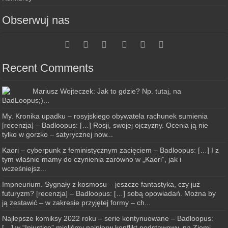
Obserwuj nas
Recent Comments
Mariusz Wojteczek: Jak to gdzie? Np. tutaj, na
BadLoopus;)...
My. Kronika upadku – rosyjskiego obywatela rachunek sumienia
[recenzja] – Badloopus: […] Rosji, swojej ojczyzny. Ocenia ją nie
tylko w gorzko – satyrycznej now...
Kaori – cyberpunk z feministycznym zacięciem – Badloopus: […] I z
tym właśnie mamy do czynienia zarówno w „Kaori”, jak i
wcześniejsz...
Impneurium. Sygnały z kosmosu – jeszcze fantastyka, czy już
futuryzm? [recenzja] – Badloopus: […] sobą opowiadań. Można by
ją zestawić – w zakresie przyjętej formy – ch...
Najlepsze komiksy 2022 roku – serie kontynuowane – Badloopus:
[…] w “Injustice” mieliśmy najpierw konflikt podstawowy, na Ziemi,