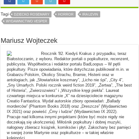
Tagi
DZIECKO ROSEMARY
HORROR
IRA LEVIN
WYDAWNICTWO VESPER
Mariusz Wojteczek
Rrocznik '82. Kiedyś Krakus z przypadku, teraz
Białostoczanin, z wyboru. Redaktor portali o popkulturze, recenzent,
publicysta. Współtwórca i redaktor portalu BadLoopus – W pętli
popkultury. Pisze opowiadania, które dotychczas publikował m.in. w
Grabarzu Polskim, Okolicy Strachu, Bramie, Histerii oraz w
antologiach, jak „Słowiańskie koszmary”, „Licho nie śpi”, „City 4”,
„Sny Umarłych. Polski rocznik weird fiction 2019”, „Żertwa”, „The best
of Histeria”, „Zwierzozwierz” i „Wszystkie kręgi piekła”. Laureat
czwartego miejsca w konkursie „X” na dziesięciolecie magazynu
Creatio Fantastica. Wydał autorskie zbiory opowiadań: „Ballady
morderców” (Phantom Books 2018) oraz „Dreszcze” (Wydawnictwo
IX 2021) oraz powieść „Ćmy i ludzie” (Wydawnictwo IX 2022).
Pracuje nad kilkoma innymi projektami (które być może nigdy nie
doczekają się ukończenia). Miłośnik popkultury i dobrej muzyki,
nałogowy zbieracz książek, komiksów i płyt. Zakochany bez pamięci
w swojej żonie Martynie oraz popkulturze – w takiej właśnie
kolejności.