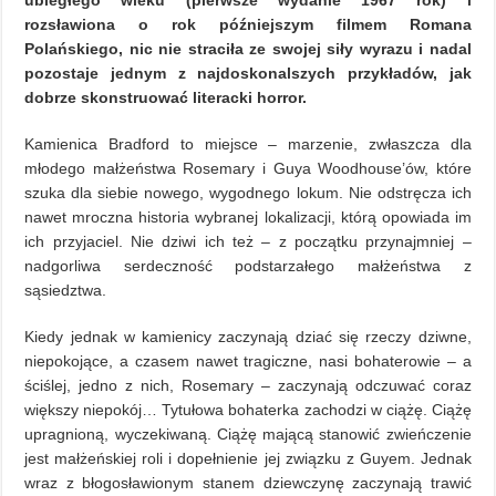
ubiegłego wieku (pierwsze wydanie 1967 rok) i
rozsławiona o rok późniejszym filmem Romana
Polańskiego, nic nie straciła ze swojej siły wyrazu i nadal
pozostaje jednym z najdoskonalszych przykładów, jak
dobrze skonstruować literacki horror.
Kamienica Bradford to miejsce – marzenie, zwłaszcza dla
młodego małżeństwa Rosemary i Guya Woodhouse’ów, które
szuka dla siebie nowego, wygodnego lokum. Nie odstręcza ich
nawet mroczna historia wybranej lokalizacji, którą opowiada im
ich przyjaciel. Nie dziwi ich też – z początku przynajmniej –
nadgorliwa serdeczność podstarzałego małżeństwa z
sąsiedztwa.
Kiedy jednak w kamienicy zaczynają dziać się rzeczy dziwne,
niepokojące, a czasem nawet tragiczne, nasi bohaterowie – a
ściślej, jedno z nich, Rosemary – zaczynają odczuwać coraz
większy niepokój… Tytułowa bohaterka zachodzi w ciążę. Ciążę
upragnioną, wyczekiwaną. Ciążę mającą stanowić zwieńczenie
jest małżeńskiej roli i dopełnienie jej związku z Guyem. Jednak
wraz z błogosławionym stanem dziewczynę zaczynają trawić