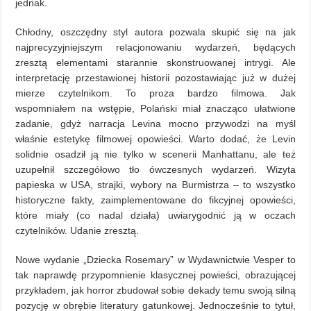
jednak.
Chłodny, oszczędny styl autora pozwala skupić się na jak
najprecyzyjniejszym relacjonowaniu wydarzeń, będących
zresztą elementami starannie skonstruowanej intrygi. Ale
interpretację przestawionej historii pozostawiając już w dużej
mierze czytelnikom. To proza bardzo filmowa. Jak
wspomniałem na wstępie, Polański miał znacząco ułatwione
zadanie, gdyż narracja Levina mocno przywodzi na myśl
właśnie estetykę filmowej opowieści. Warto dodać, że Levin
solidnie osadził ją nie tylko w scenerii Manhattanu, ale też
uzupełnił szczegółowo tło ówczesnych wydarzeń. Wizyta
papieska w USA, strajki, wybory na Burmistrza – to wszystko
historyczne fakty, zaimplementowane do fikcyjnej opowieści,
które miały (co nadal działa) uwiarygodnić ją w oczach
czytelników. Udanie zresztą.
Nowe wydanie „Dziecka Rosemary” w Wydawnictwie Vesper to
tak naprawdę przypomnienie klasycznej powieści, obrazującej
przykładem, jak horror zbudował sobie dekady temu swoją silną
pozycję w obrębie literatury gatunkowej. Jednocześnie to tytuł,