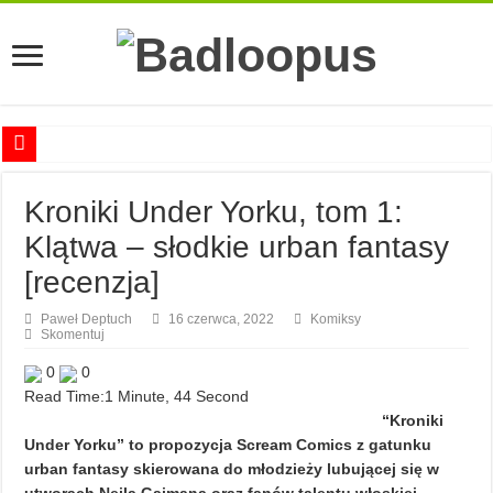
Anna Romaszkan – Praca w prosektorium nie pomaga oswoić się ze śmiercią
Kroniki Under Yorku, tom 1:
Najciekawsze książki o kobietach nauki
Klątwa – słodkie urban fantasy
Najlepsze mangi dla dorosłych
[recenzja]
Najciekawsze zapowiedzi komiksowe na 2023 rok
Paweł Deptuch
16 czerwca, 2022
Komiksy
Skomentuj
0
0
Read Time:
1 Minute, 44 Second
“Kroniki
Under Yorku” to propozycja Scream Comics z gatunku
urban fantasy skierowana do młodzieży lubującej się w