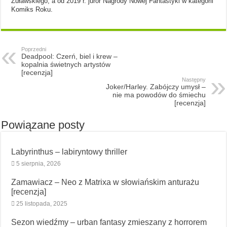
Żuławskiego, a od 2019 r. juror Nagrody Nowej Fantastyki w kategorii
Komiks Roku.
Poprzedni
Deadpool: Czerń, biel i krew –
kopalnia świetnych artystów
[recenzja]
Następny
Joker/Harley. Zabójczy umysł –
nie ma powodów do śmiechu
[recenzja]
Powiązane posty
Labyrinthus – labiryntowy thriller
5 sierpnia, 2026
Zamawiacz – Neo z Matrixa w słowiańskim anturażu
[recenzja]
25 listopada, 2025
Sezon wiedźmy – urban fantasy zmieszany z horrorem