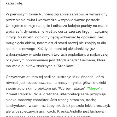
katastrofę.
W pierwszym tomie Runberg zgrabnie zarysowuje wymyślony
przez siebie świat i wprowadza wszystkie ważne postacie.
Umiejętnie dozuje napięcie i odhacza kolejne punkty na mapie
wydarzeń, dynamicznie kreśląc coraz szersze kręgi magicznej
intrygi. Nastoletni odbiorcy będą wchłaniać tę opowieść bez
mrugnięcia okiem, natomiast ci starsi raczej nie znajdą tu dla
siebie nic nowego. Każdy element tej układanki był już
wykorzystany w wielu innych tworach popkultury, a najbardziej
oczywistym porównaniem jest “Nigdziebądź” Gaimana, które
ma wiele punktów stycznych z “Kronikami…”.
Oczywistym atutem tej serii są ilustracje Mirki Andolfo, która
również jest rozpoznawalna na naszym rynku, głównie dzięki
swoim autorskim projektom jak “Wbrew naturze”, “
Mercy
” i
“Sweet Paprica”. W jej graficznej interpretacji seria przyjmuje
słodko-mroczny charakter. Jest trochę straszno, trochę
landrynkowo, w sam raz żeby młodzież poczuła lekki dreszczyk,
ale w bezpiecznych granicach. Kreska Andolfo jest fachowa i