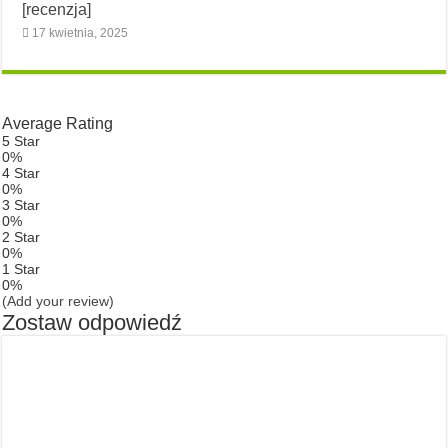
[recenzja]
17 kwietnia, 2025
Average Rating
5 Star
0%
4 Star
0%
3 Star
0%
2 Star
0%
1 Star
0%
(Add your review)
Zostaw odpowiedź