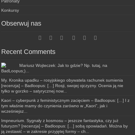
Patronaty
Konkursy
Obserwuj nas
Recent Comments
Mariusz Wojteczek: Jak to gdzie? Np. tutaj, na
BadLoopus;)...
My. Kronika upadku – rosyjskiego obywatela rachunek sumienia
[recenzja] – Badloopus: […] Rosji, swojej ojczyzny. Ocenia ją nie
tylko w gorzko – satyrycznej now...
Kaori – cyberpunk z feministycznym zacięciem – Badloopus: […] I z
tym właśnie mamy do czynienia zarówno w „Kaori”, jak i
wcześniejsz...
Impneurium. Sygnały z kosmosu – jeszcze fantastyka, czy już
futuryzm? [recenzja] – Badloopus: […] sobą opowiadań. Można by
ją zestawić – w zakresie przyjętej formy – ch...