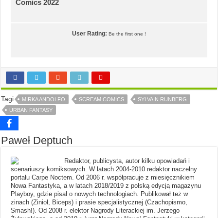
Comics 2022
User Rating:
Be the first one !
Tagi
MIRKA ANDOLFO
SCREAM COMICS
SYLVAIN RUNBERG
URBAN FANTASY
Paweł Deptuch
Redaktor, publicysta, autor kilku opowiadań i
scenariuszy komiksowych. W latach 2004-2010 redaktor naczelny
portalu Carpe Noctem. Od 2006 r. współpracuje z miesięcznikiem
Nowa Fantastyka, a w latach 2018/2019 z polską edycją magazynu
Playboy, gdzie pisał o nowych technologiach. Publikował też w
zinach (Ziniol, Biceps) i prasie specjalistycznej (Czachopismo,
Smash!). Od 2008 r. elektor Nagrody Literackiej im. Jerzego