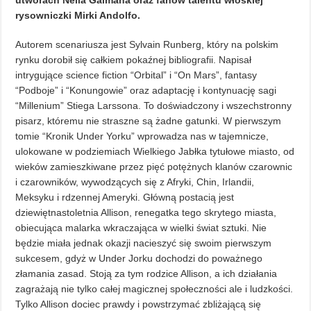
utworach Neila Gaimana oraz fanów talentu włoskiej
rysowniczki Mirki Andolfo.
Autorem scenariusza jest Sylvain Runberg, który na polskim
rynku dorobił się całkiem pokaźnej bibliografii. Napisał
intrygujące science fiction “Orbital” i “On Mars”, fantasy
“Podboje” i “Konungowie” oraz adaptację i kontynuację sagi
“Millenium” Stiega Larssona. To doświadczony i wszechstronny
pisarz, któremu nie straszne są żadne gatunki. W pierwszym
tomie “Kronik Under Yorku” wprowadza nas w tajemnicze,
ulokowane w podziemiach Wielkiego Jabłka tytułowe miasto, od
wieków zamieszkiwane przez pięć potężnych klanów czarownic
i czarowników, wywodzących się z Afryki, Chin, Irlandii,
Meksyku i rdzennej Ameryki. Główną postacią jest
dziewiętnastoletnia Allison, renegatka tego skrytego miasta,
obiecująca malarka wkraczająca w wielki świat sztuki. Nie
będzie miała jednak okazji nacieszyć się swoim pierwszym
sukcesem, gdyż w Under Jorku dochodzi do poważnego
złamania zasad. Stoją za tym rodzice Allison, a ich działania
zagrażają nie tylko całej magicznej społeczności ale i ludzkości.
Tylko Allison dociec prawdy i powstrzymać zbliżającą się