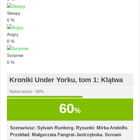
Sleepy
0
%
Angry
0
%
Surprise
0
%
Kroniki Under Yorku, tom 1: Klątwa
Nasza ocena: - 60%
60
%
Scenariusz: Sylvain Runberg. Rysunki: Mirka Andolfo.
Przekład: Małgorzata Fangrat-Jastrzębska. Scream