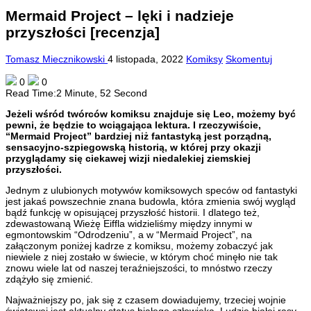
Mermaid Project – lęki i nadzieje
przyszłości [recenzja]
Tomasz Miecznikowski
4 listopada, 2022
Komiksy
Skomentuj
0
0
Read Time:
2 Minute, 52 Second
Jeżeli wśród twórców komiksu znajduje się Leo, możemy być
pewni, że będzie to wciągająca lektura. I rzeczywiście,
“Mermaid Project” bardziej niż fantastyką jest porządną,
sensacyjno-szpiegowską historią, w której przy okazji
przyglądamy się ciekawej wizji niedalekiej ziemskiej
przyszłości.
Jednym z ulubionych motywów komiksowych speców od fantastyki
jest jakaś powszechnie znana budowla, która zmienia swój wygląd
bądź funkcję w opisującej przyszłość historii. I dlatego też,
zdewastowaną Wieżę Eiffla widzieliśmy między innymi w
egmontowskim “Odrodzeniu”, a w “Mermaid Project”, na
załączonym poniżej kadrze z komiksu, możemy zobaczyć jak
niewiele z niej zostało w świecie, w którym choć minęło nie tak
znowu wiele lat od naszej teraźniejszości, to mnóstwo rzeczy
zdążyło się zmienić.
Najważniejszy po, jak się z czasem dowiadujemy, trzeciej wojnie
światowej jest aktualny status białego człowieka. Ludzie białej rasy