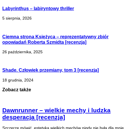
Labyrinthus – labiryntowy thriller
5 sierpnia, 2026
Ciemna strona Księżyca – reprezentatywny zbiór
opowiadań Roberta Szmidta [recenzja]
26 października, 2025
Shade. Człowiek przemiany, tom 3 [recenzja]
18 grudnia, 2024
Zobacz także
Dawnrunner – wielkie mechy i ludzka
desperacja [recenzja]
Szczerze mówić, estetyka wielkich mechów nigdy nie była dla mnie