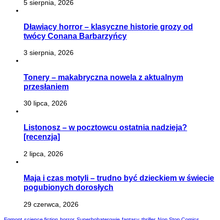
5 sierpnia, 2026
Dławiący horror – klasyczne historie grozy od
twócy Conana Barbarzyńcy
3 sierpnia, 2026
Tonery – makabryczna nowela z aktualnym
przesłaniem
30 lipca, 2026
Listonosz – w pocztowcu ostatnia nadzieja?
[recenzja]
2 lipca, 2026
Maja i czas motyli – trudno być dzieckiem w świecie
pogubionych dorosłych
29 czerwca, 2026
Egmont
science fiction
horror
Superbohaterowie
fantasy
thriller
Non Stop Comics