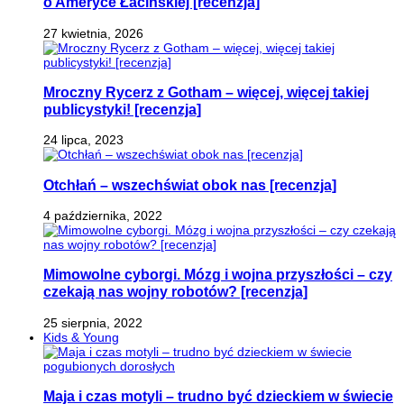
o Ameryce Łacińskiej [recenzja]
27 kwietnia, 2026
Mroczny Rycerz z Gotham – więcej, więcej takiej
publicystyki! [recenzja]
24 lipca, 2023
Otchłań – wszechświat obok nas [recenzja]
4 października, 2022
Mimowolne cyborgi. Mózg i wojna przyszłości – czy
czekają nas wojny robotów? [recenzja]
25 sierpnia, 2022
Kids & Young
Maja i czas motyli – trudno być dzieckiem w świecie