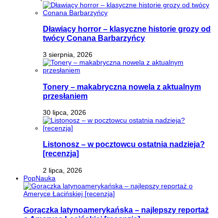
Dławiący horror – klasyczne historie grozy od
twócy Conana Barbarzyńcy
3 sierpnia, 2026
Tonery – makabryczna nowela z aktualnym
przesłaniem
30 lipca, 2026
Listonosz – w pocztowcu ostatnia nadzieja?
[recenzja]
2 lipca, 2026
PopNauka
Gorączka latynoamerykańska – najlepszy reportaż