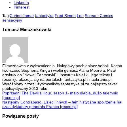
LinkedIn
Pinterest
Tagi
Corine Jamar
fantastyka
Fred Simon
Leo
Scream Comics
sensacyjny
Tomasz Miecznikowski
Filmoznawca z wykształcenia. Nałogowy pochłaniacz seriali. Kocha
twórczość Stephena Kinga i wielbi geniusz Alana Moore'a. Pisał
artykuły do "Nowej Fantastyki" i Instytutu Książki, jego teksty i
recenzje ukazują się na portalach fantastyka.pl i naekranie.pl.
Wyróżniony przez użytkowników fantastyka.pl za najlepszy tekst
publicystyczny 2013 roku.
Poprzedni
The Devil’s Hour, sezon 1- mało diabła, dużo tajemnic
[recenzja]
Następny
Contrapaso. Dzieci innych – feministyczne spojrzenie na
czas dyktatury generała Franco [recenzja]
Powiązane posty