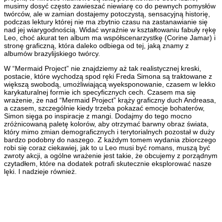
musimy dosyć często zawieszać niewiarę co do pewnych pomysłów
twórców, ale w zamian dostajemy potoczystą, sensacyjną historię,
podczas lektury której nie ma zbytnio czasu na zastanawianie się
nad jej wiarygodnością. Widać wyraźnie w kształtowaniu fabuły rękę
Leo, choć akurat ten album ma współscenarzystkę (Corine Jamar) i
stronę graficzną, która daleko odbiega od tej, jaką znamy z
albumów brazylijskiego twórcy.
W “Mermaid Project” nie znajdziemy aż tak realistycznej kreski,
postacie, które wychodzą spod ręki Freda Simona są traktowane z
większą swobodą, umożliwiającą wyeksponowanie, czasem w lekko
karykaturalnej formie ich specyficznych cech. Czasem ma się
wrażenie, że nad “Mermaid Project” krąży graficzny duch Andreasa,
a czasem, szczególnie kiedy trzeba pokazać emocje bohaterów,
Simon sięga po inspiracje z mangi. Dodajmy do tego mocno
zróżnicowaną paletę kolorów, aby otrzymać barwny obraz świata,
który mimo zmian demograficznych i terytorialnych pozostał w duży
bardzo podobny do naszego. Z każdym tomem wydania zbiorczego
robi się coraz ciekawiej, jak to u Leo musi być romans, muszą być
zwroty akcji, a ogólne wrażenie jest takie, że obcujemy z porządnym
czytadłem, które na dodatek potrafi skutecznie eksplorować nasze
lęki. I nadzieje również.