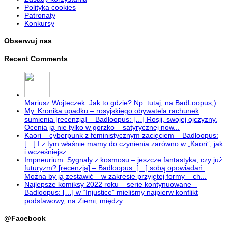
Polityka cookies
Patronaty
Konkursy
Obserwuj nas
Recent Comments
Mariusz Wojteczek: Jak to gdzie? Np. tutaj, na BadLoopus;)...
My. Kronika upadku – rosyjskiego obywatela rachunek
sumienia [recenzja] – Badloopus: […] Rosji, swojej ojczyzny.
Ocenia ją nie tylko w gorzko – satyrycznej now...
Kaori – cyberpunk z feministycznym zacięciem – Badloopus:
[…] I z tym właśnie mamy do czynienia zarówno w „Kaori”, jak
i wcześniejsz...
Impneurium. Sygnały z kosmosu – jeszcze fantastyka, czy już
futuryzm? [recenzja] – Badloopus: […] sobą opowiadań.
Można by ją zestawić – w zakresie przyjętej formy – ch...
Najlepsze komiksy 2022 roku – serie kontynuowane –
Badloopus: […] w “Injustice” mieliśmy najpierw konflikt
podstawowy, na Ziemi, między...
@Facebook