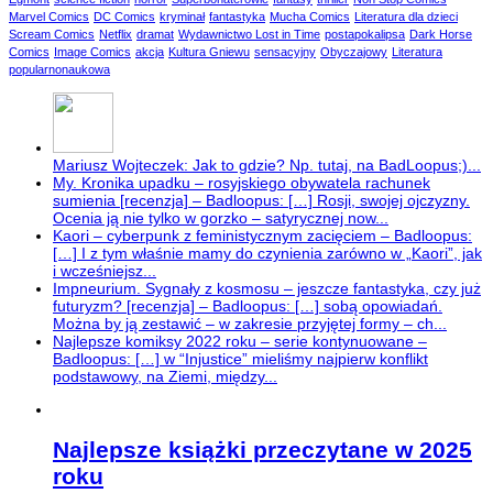
Marvel Comics
DC Comics
kryminał
fantastyka
Mucha Comics
Literatura dla dzieci
Scream Comics
Netflix
dramat
Wydawnictwo Lost in Time
postapokalipsa
Dark Horse
Comics
Image Comics
akcja
Kultura Gniewu
sensacyjny
Obyczajowy
Literatura
popularnonaukowa
Mariusz Wojteczek: Jak to gdzie? Np. tutaj, na BadLoopus;)...
My. Kronika upadku – rosyjskiego obywatela rachunek
sumienia [recenzja] – Badloopus: […] Rosji, swojej ojczyzny.
Ocenia ją nie tylko w gorzko – satyrycznej now...
Kaori – cyberpunk z feministycznym zacięciem – Badloopus:
[…] I z tym właśnie mamy do czynienia zarówno w „Kaori”, jak
i wcześniejsz...
Impneurium. Sygnały z kosmosu – jeszcze fantastyka, czy już
futuryzm? [recenzja] – Badloopus: […] sobą opowiadań.
Można by ją zestawić – w zakresie przyjętej formy – ch...
Najlepsze komiksy 2022 roku – serie kontynuowane –
Badloopus: […] w “Injustice” mieliśmy najpierw konflikt
podstawowy, na Ziemi, między...
Najlepsze książki przeczytane w 2025
roku