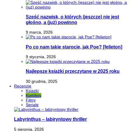
Sześć nazwisk, o których (jeszcze) nie jest
głośno, a (już) powinno
9 marca, 2026
Po co nam takie starocie, jak Poe? [felieton]
9 stycznia, 2026
Najlepsze książki przeczytane w 2025 roku
30 grudnia, 2025
Recenzje
Ksiazki
Komiksy
Filmy
Seriale
Labyrinthus – labiryntowy thriller
5 sierpnia, 2026