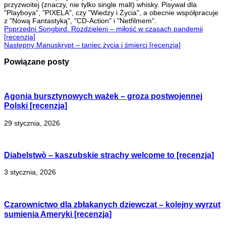
przyzwoitej (znaczy, nie tylko single malt) whisky. Pisywał dla
"Playboya", "PIXELA", czy "Wiedzy i Życia", a obecnie współpracuje
z "Nową Fantastyką", "CD-Action" i "Netfilmem".
Poprzedni
Songbird. Rozdzieleni – miłość w czasach pandemii
[recenzja]
Następny
Manuskrypt – taniec życia i śmierci [recenzja]
Powiązane posty
Agonia bursztynowych ważek – groza postwojennej
Polski [recenzja]
29 stycznia, 2026
Diabelstwò – kaszubskie strachy welcome to [recenzja]
3 stycznia, 2026
Czarownictwo dla zbłąkanych dziewcząt – kolejny wyrzut
sumienia Ameryki [recenzja]