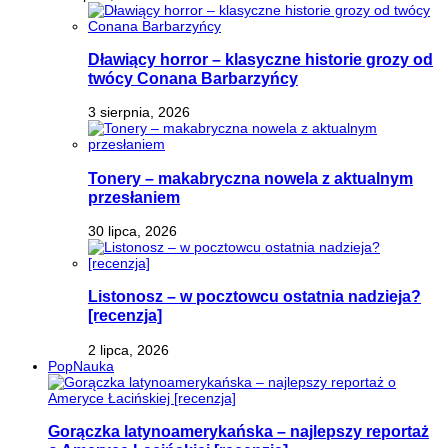
Dławiący horror – klasyczne historie grozy od
twócy Conana Barbarzyńcy
3 sierpnia, 2026
Tonery – makabryczna nowela z aktualnym
przesłaniem
30 lipca, 2026
Listonosz – w pocztowcu ostatnia nadzieja?
[recenzja]
2 lipca, 2026
PopNauka
Gorączka latynoamerykańska – najlepszy reportaż