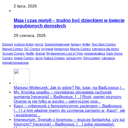
2 lipca, 2026
Maja i czas motyli – trudno być dzieckiem w świecie
pogubionych dorosłych
29 czerwca, 2026
Egmont
science fiction
horror
Superbohaterowie
fantasy
thriller
Non Stop Comics
Marvel Comics
DC Comics
kryminał
fantastyka
Mucha Comics
Literatura dla dzieci
Scream Comics
Netflix
dramat
Wydawnictwo Lost in Time
postapokalipsa
Dark Horse
Comics
Image Comics
akcja
Kultura Gniewu
sensacyjny
Obyczajowy
Literatura
popularnonaukowa
Mariusz Wojteczek: Jak to gdzie? Np. tutaj, na BadLoopus;)...
My. Kronika upadku – rosyjskiego obywatela rachunek
sumienia [recenzja] – Badloopus: […] Rosji, swojej ojczyzny.
Ocenia ją nie tylko w gorzko – satyrycznej now...
Kaori – cyberpunk z feministycznym zacięciem – Badloopus:
[…] I z tym właśnie mamy do czynienia zarówno w „Kaori”, jak
i wcześniejsz...
Impneurium. Sygnały z kosmosu – jeszcze fantastyka, czy już
futuryzm? [recenzja] – Badloopus: […] sobą opowiadań.