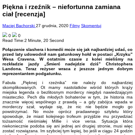
Piękna i rzeźnik – niefortunna zamiana
ciał [recenzja]
Maciej Bachorski
27 grudnia, 2020
Filmy
Skomentuj
0
0
Read Time:
2 Minute, 20 Second
Połączenie slashera i komedii może się jak najbardziej udać, co
przed laty udowodnił nam gatunkowy hołd w postaci „Krzyku”
Wesa Cravena. W ostatnim czasie z kolei mieliśmy na
rozkładzie jazdy „Śmierć nadejdzie dziś” Christophera
Landona. Teraz reżyser wraca z jeszcze jednym dobrym
reprezentantem podgatunku.
Fabuła „Pięknej i rzeźnika” nie należy do najbardziej
skomplikowanych. Ot mamy nastolatków wśród których krąży
miejska legenda o bezlitosnym mordercy niegdyś nawiedzającym
miasteczko. Pech dla młodych bohaterów w tym, że historia ma
znacznie więcej wspólnego z prawdą – a gdy zabójca wpada w
morderczy szał, wydaje się, że nic nie będzie mogło go
powstrzymać. No może oprócz pradawnego sztyletu który
spowoduje, że miast kolejnego trofeum przyjdzie mu przywdziać
tożsamość nieśmiałej Millie i vice versa. Sytuacja która
niekoniecznie podoba się ani jednej ani drugiej stronie, musi więc
zostać rozwiązana. Im szybciej tym lepiej, bo jeśli w ciągu 24 godzin