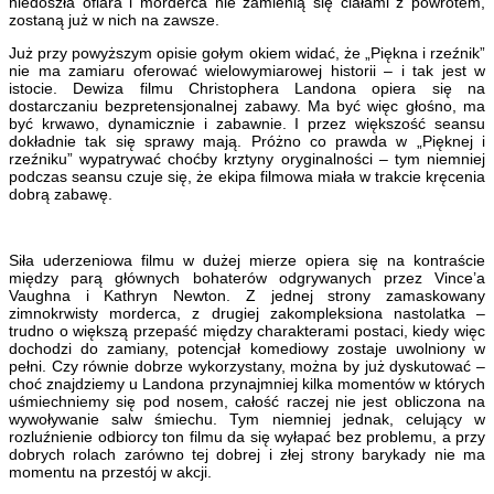
niedoszła ofiara i morderca nie zamienią się ciałami z powrotem,
zostaną już w nich na zawsze.
Już przy powyższym opisie gołym okiem widać, że „Piękna i rzeźnik”
nie ma zamiaru oferować wielowymiarowej historii – i tak jest w
istocie. Dewiza filmu Christophera Landona opiera się na
dostarczaniu bezpretensjonalnej zabawy. Ma być więc głośno, ma
być krwawo, dynamicznie i zabawnie. I przez większość seansu
dokładnie tak się sprawy mają. Próżno co prawda w „Pięknej i
rzeźniku” wypatrywać choćby krztyny oryginalności – tym niemniej
podczas seansu czuje się, że ekipa filmowa miała w trakcie kręcenia
dobrą zabawę.
Siła uderzeniowa filmu w dużej mierze opiera się na kontraście
między parą głównych bohaterów odgrywanych przez Vince’a
Vaughna i Kathryn Newton. Z jednej strony zamaskowany
zimnokrwisty morderca, z drugiej zakompleksiona nastolatka –
trudno o większą przepaść między charakterami postaci, kiedy więc
dochodzi do zamiany, potencjał komediowy zostaje uwolniony w
pełni. Czy równie dobrze wykorzystany, można by już dyskutować –
choć znajdziemy u Landona przynajmniej kilka momentów w których
uśmiechniemy się pod nosem, całość raczej nie jest obliczona na
wywoływanie salw śmiechu. Tym niemniej jednak, celujący w
rozluźnienie odbiorcy ton filmu da się wyłapać bez problemu, a przy
dobrych rolach zarówno tej dobrej i złej strony barykady nie ma
momentu na przestój w akcji.