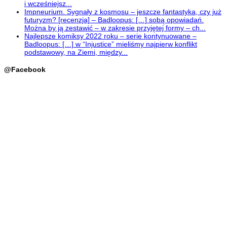
i wcześniejsz...
Impneurium. Sygnały z kosmosu – jeszcze fantastyka, czy już
futuryzm? [recenzja] – Badloopus: […] sobą opowiadań.
Można by ją zestawić – w zakresie przyjętej formy – ch...
Najlepsze komiksy 2022 roku – serie kontynuowane –
Badloopus: […] w “Injustice” mieliśmy najpierw konflikt
podstawowy, na Ziemi, między...
@Facebook