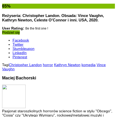
65
%
Reżyseria: Christopher Landon. Obsada: Vince Vaughn,
Kathryn Newton, Celeste O'Connor i inni. USA, 2020.
User Rating:
Be the first one !
Podziel się
Facebook
Twitter
Stumbleupon
LinkedIn
Pinterest
Tagi
Christopher Landon
horror
Kathryn Newton
komedia
Vince
Vaughn
Maciej Bachorski
Pasjonat staroszkolnych horrorów science fiction w stylu "Obcego",
"Cosia" czy "Ukrytego Wymiaru", rockowej/metalowej muzyki i