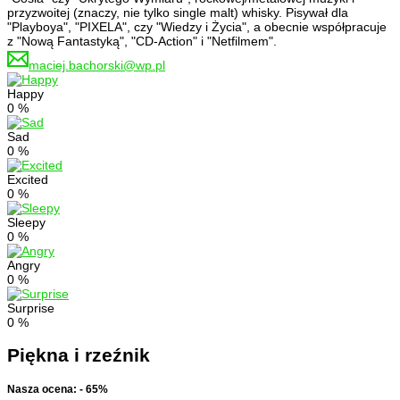
przyzwoitej (znaczy, nie tylko single malt) whisky. Pisywał dla
"Playboya", "PIXELA", czy "Wiedzy i Życia", a obecnie współpracuje
z "Nową Fantastyką", "CD-Action" i "Netfilmem".
maciej.bachorski@wp.pl
Happy
0
%
Sad
0
%
Excited
0
%
Sleepy
0
%
Angry
0
%
Surprise
0
%
Piękna i rzeźnik
Nasza ocena: - 65%