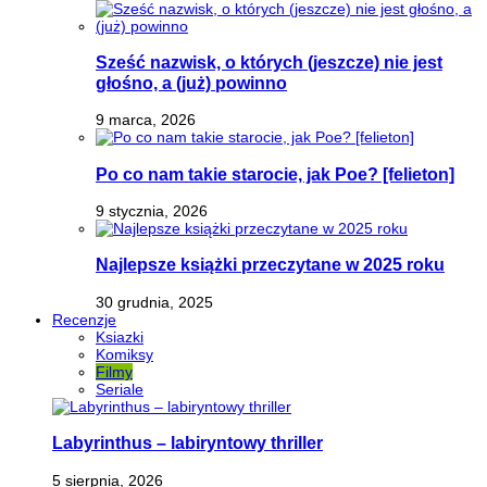
Sześć nazwisk, o których (jeszcze) nie jest
głośno, a (już) powinno
9 marca, 2026
Po co nam takie starocie, jak Poe? [felieton]
9 stycznia, 2026
Najlepsze książki przeczytane w 2025 roku
30 grudnia, 2025
Recenzje
Ksiazki
Komiksy
Filmy
Seriale
Labyrinthus – labiryntowy thriller
5 sierpnia, 2026