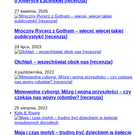
o Ameryce Łacińskiej [recenzja]
27 kwietnia, 2026
Mroczny Rycerz z Gotham – więcej, więcej takiej
publicystyki! [recenzja]
24 lipca, 2023
Otchłań – wszechświat obok nas [recenzja]
4 października, 2022
Mimowolne cyborgi. Mózg i wojna przyszłości – czy
czekają nas wojny robotów? [recenzja]
25 sierpnia, 2022
Kids & Young
Maja i czas motyli – trudno być dzieckiem w świecie