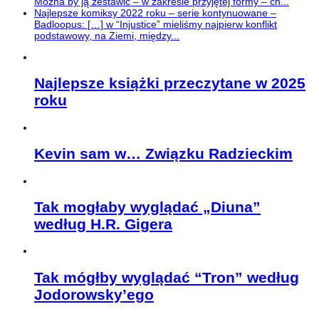
Można by ją zestawić – w zakresie przyjętej formy – ch...
Najlepsze komiksy 2022 roku – serie kontynuowane –
Badloopus: […] w “Injustice” mieliśmy najpierw konflikt
podstawowy, na Ziemi, między...
Najlepsze książki przeczytane w 2025
roku
Kevin sam w… Związku Radzieckim
Tak mogłaby wyglądać „Diuna”
według H.R. Gigera
Tak mógłby wyglądać “Tron” według
Jodorowsky’ego