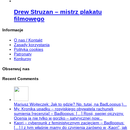
Drew Struzan – mistrz plakatu
filmowego
Informacje
O nas / Kontakt
Zasady korzystania
Polityka cookies
Patronaty
Konkursy
Obserwuj nas
Recent Comments
Mariusz Wojteczek: Jak to gdzie? Np. tutaj, na BadLoopus;)...
My. Kronika upadku – rosyjskiego obywatela rachunek
sumienia [recenzja] – Badloopus: […] Rosji, swojej ojczyzny.
Ocenia ją nie tylko w gorzko – satyrycznej now...
Kaori – cyberpunk z feministycznym zacięciem – Badloopus:
[…] I z tym właśnie mamy do czynienia zarówno w „Kaori”, jak