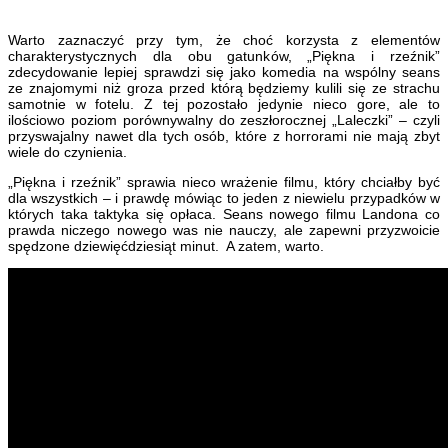
Warto zaznaczyć przy tym, że choć korzysta z elementów
charakterystycznych dla obu gatunków, „Piękna i rzeźnik”
zdecydowanie lepiej sprawdzi się jako komedia na wspólny seans
ze znajomymi niż groza przed którą będziemy kulili się ze strachu
samotnie w fotelu. Z tej pozostało jedynie nieco gore, ale to
ilościowo poziom porównywalny do zeszłorocznej „Laleczki” – czyli
przyswajalny nawet dla tych osób, które z horrorami nie mają zbyt
wiele do czynienia.
„Piękna i rzeźnik” sprawia nieco wrażenie filmu, który chciałby być
dla wszystkich – i prawdę mówiąc to jeden z niewielu przypadków w
których taka taktyka się opłaca. Seans nowego filmu Landona co
prawda niczego nowego was nie nauczy, ale zapewni przyzwoicie
spędzone dziewięćdziesiąt minut. A zatem, warto.