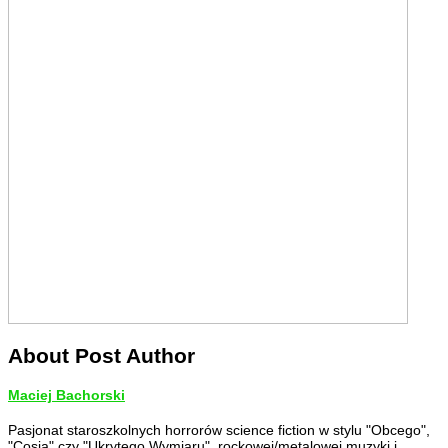
About Post Author
Maciej Bachorski
Pasjonat staroszkolnych horrorów science fiction w stylu "Obcego",
"Cosia" czy "Ukrytego Wymiaru", rockowej/metalowej muzyki i