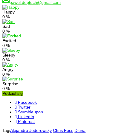
pawel.deptuch@gmail.com
Happy
0
%
Sad
0
%
Excited
0
%
Sleepy
0
%
Angry
0
%
Surprise
0
%
Podziel się
Facebook
Twitter
Stumbleupon
LinkedIn
Pinterest
Tagi
Alejandro Jodorowsky
Chris Foss
Diuna