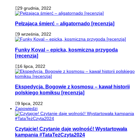
29 grudnia, 2022
Pełzająca śmierć – aligatornado [recenzja]
9 września, 2022
Funky Koval – epicka, kosmiczna przygoda
[recenzja]
16 lipca, 2022
Ekspedycja. Bogowie z kosmosu – kawał historii
polskiego komiksu [recenzja]
9 lipca, 2022
Zapowiedzi
Czytajcie! Czytanie daje wolność! Wystartowała
kampania #TataTeżCzyta2024