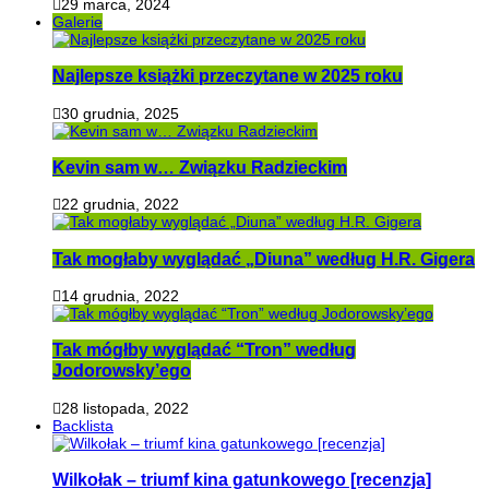
29 marca, 2024
Galerie
Najlepsze książki przeczytane w 2025 roku
30 grudnia, 2025
Kevin sam w… Związku Radzieckim
22 grudnia, 2022
Tak mogłaby wyglądać „Diuna” według H.R. Gigera
14 grudnia, 2022
Tak mógłby wyglądać “Tron” według
Jodorowsky’ego
28 listopada, 2022
Backlista
Wilkołak – triumf kina gatunkowego [recenzja]