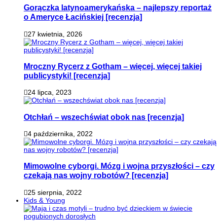
Gorączka latynoamerykańska – najlepszy reportaż
o Ameryce Łacińskiej [recenzja]
27 kwietnia, 2026
Mroczny Rycerz z Gotham – więcej, więcej takiej
publicystyki! [recenzja]
24 lipca, 2023
Otchłań – wszechświat obok nas [recenzja]
4 października, 2022
Mimowolne cyborgi. Mózg i wojna przyszłości – czy
czekają nas wojny robotów? [recenzja]
25 sierpnia, 2022
Kids & Young