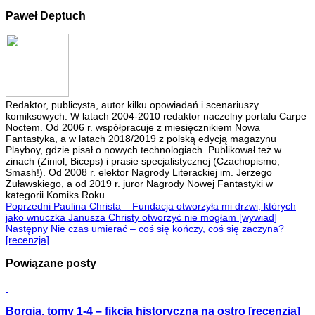
Paweł Deptuch
Redaktor, publicysta, autor kilku opowiadań i scenariuszy
komiksowych. W latach 2004-2010 redaktor naczelny portalu Carpe
Noctem. Od 2006 r. współpracuje z miesięcznikiem Nowa
Fantastyka, a w latach 2018/2019 z polską edycją magazynu
Playboy, gdzie pisał o nowych technologiach. Publikował też w
zinach (Ziniol, Biceps) i prasie specjalistycznej (Czachopismo,
Smash!). Od 2008 r. elektor Nagrody Literackiej im. Jerzego
Żuławskiego, a od 2019 r. juror Nagrody Nowej Fantastyki w
kategorii Komiks Roku.
Poprzedni
Paulina Christa – Fundacja otworzyła mi drzwi, których
jako wnuczka Janusza Christy otworzyć nie mogłam [wywiad]
Następny
Nie czas umierać – coś się kończy, coś się zaczyna?
[recenzja]
Powiązane posty
Borgia, tomy 1-4 – fikcja historyczna na ostro [recenzja]