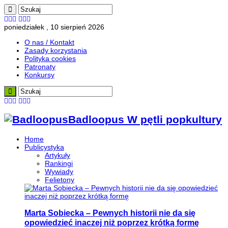
poniedziałek , 10 sierpień 2026
O nas / Kontakt
Zasady korzystania
Polityka cookies
Patronaty
Konkursy
Badloopus W pętli popkultury
Home
Publicystyka
Artykuły
Rankingi
Wywiady
Felietony
Marta Sobiecka – Pewnych historii nie da się
opowiedzieć inaczej niż poprzez krótką formę