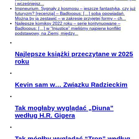
i wcześniejsz...
Impneurium. Sygnały z kosmosu – jeszcze fantastyka, czy już
futuryzm? [recenzja] – Badloopus: […] sobą opowiadań.
Można by ją zestawić – w zakresie przyjętej formy – ch...
Najlepsze komiksy 2022 roku – serie kontynuowane –
Badloopus: […] w “Injustice” mieliśmy najpierw konflikt
podstawowy, na Ziemi, między...
Najlepsze książki przeczytane w 2025
roku
Kevin sam w… Związku Radzieckim
Tak mogłaby wyglądać „Diuna”
według H.R. Gigera
Tak mógłby wyglądać “Tron” według