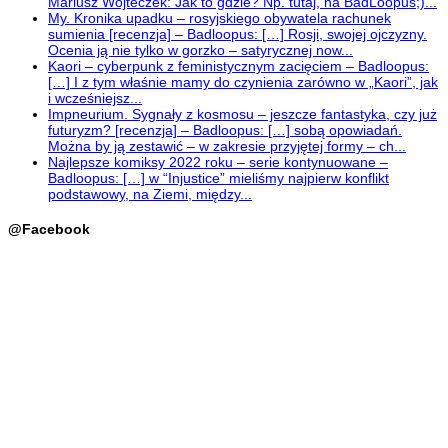
Mariusz Wojteczek: Jak to gdzie? Np. tutaj, na BadLoopus;)...
My. Kronika upadku – rosyjskiego obywatela rachunek
sumienia [recenzja] – Badloopus: […] Rosji, swojej ojczyzny.
Ocenia ją nie tylko w gorzko – satyrycznej now...
Kaori – cyberpunk z feministycznym zacięciem – Badloopus:
[…] I z tym właśnie mamy do czynienia zarówno w „Kaori”, jak
i wcześniejsz...
Impneurium. Sygnały z kosmosu – jeszcze fantastyka, czy już
futuryzm? [recenzja] – Badloopus: […] sobą opowiadań.
Można by ją zestawić – w zakresie przyjętej formy – ch...
Najlepsze komiksy 2022 roku – serie kontynuowane –
Badloopus: […] w “Injustice” mieliśmy najpierw konflikt
podstawowy, na Ziemi, między...
@Facebook