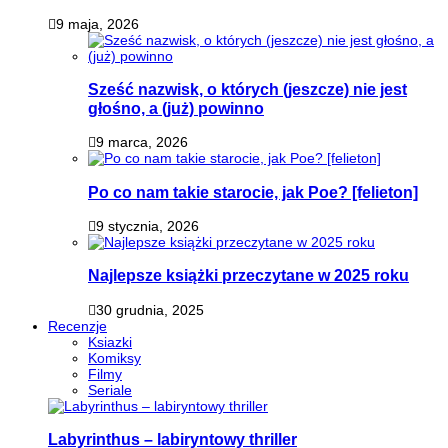
9 maja, 2026
Sześć nazwisk, o których (jeszcze) nie jest
głośno, a (już) powinno
9 marca, 2026
Po co nam takie starocie, jak Poe? [felieton]
9 stycznia, 2026
Najlepsze książki przeczytane w 2025 roku
30 grudnia, 2025
Recenzje
Ksiazki
Komiksy
Filmy
Seriale
Labyrinthus – labiryntowy thriller