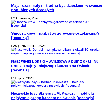
Maja i czas motyli – trudno być dzieckiem w świecie
pogubionych dorosłych
29 czerwca, 2026
Smocza krew – nazbyt wygórowane oczekiwania?
[recenzja]
28 października, 2024
Nasz wielki Donald – wyjątkowy album z okazji 90.
urodzin najsłynniejszego kaczora na świecie
[recenzja]
11 lipca, 2024
Niezwykłe losy Sknerusa McKwacza – hołd dla
najsłynniejszego kaczora na świecie [recenzja]