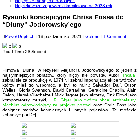
Najlepsze mangi dla dorosłych
Najciekawsze zapowiedzi komiksowe na 2023 rok
Rysunki koncepcyjne Chrisa Fossa do
“Diuny” Jodorowsky’ego
Paweł Deptuch
18 października, 2021
Galerie
1 Comment
0
0
Read Time:
29 Second
Filmowa “Diuna” w reżyserii Alejandra Jodorowsky’ego to jeden z
najsłynniejszych obrazów, który nigdy nie powstał. Autor “
Incala
”
zabrał się za produkcję w 1974 r. i zebrał imponującą ekipę twórców,
którzy mieli go wspomóc, a byli to m.in.: Salvador Dalí, Orson
Welles, Gloria Swanson, David Carradine, Geraldine Chaplin, Alain
Delon, Hervé Villechaize i Mick Jagger jako aktorzy, Pink Floyd jako
kompozytorzy muzyki,
H.R. Giger jako twórca obcej architektury
,
Moebius odpowiadający za projekty postaci
oraz Chris Foss jako
designer statków kosmicznych i innych pojazdów. Te możecie
zobaczyć poniżej.