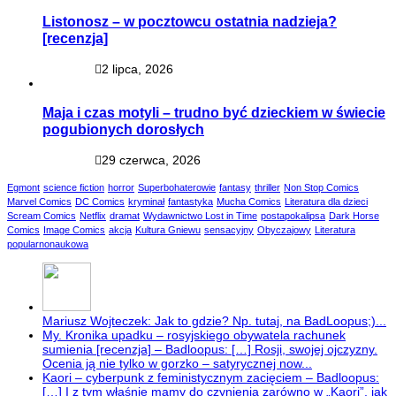
Listonosz – w pocztowcu ostatnia nadzieja?
[recenzja]
2 lipca, 2026
Maja i czas motyli – trudno być dzieckiem w świecie
pogubionych dorosłych
29 czerwca, 2026
Egmont
science fiction
horror
Superbohaterowie
fantasy
thriller
Non Stop Comics
Marvel Comics
DC Comics
kryminał
fantastyka
Mucha Comics
Literatura dla dzieci
Scream Comics
Netflix
dramat
Wydawnictwo Lost in Time
postapokalipsa
Dark Horse
Comics
Image Comics
akcja
Kultura Gniewu
sensacyjny
Obyczajowy
Literatura
popularnonaukowa
Mariusz Wojteczek: Jak to gdzie? Np. tutaj, na BadLoopus;)...
My. Kronika upadku – rosyjskiego obywatela rachunek
sumienia [recenzja] – Badloopus: […] Rosji, swojej ojczyzny.
Ocenia ją nie tylko w gorzko – satyrycznej now...
Kaori – cyberpunk z feministycznym zacięciem – Badloopus:
[…] I z tym właśnie mamy do czynienia zarówno w „Kaori”, jak