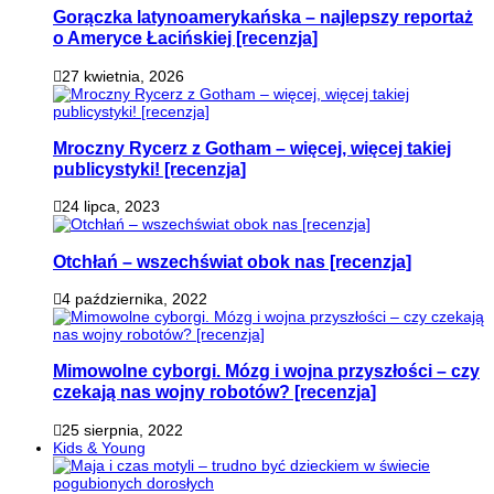
Gorączka latynoamerykańska – najlepszy reportaż
o Ameryce Łacińskiej [recenzja]
27 kwietnia, 2026
Mroczny Rycerz z Gotham – więcej, więcej takiej
publicystyki! [recenzja]
24 lipca, 2023
Otchłań – wszechświat obok nas [recenzja]
4 października, 2022
Mimowolne cyborgi. Mózg i wojna przyszłości – czy
czekają nas wojny robotów? [recenzja]
25 sierpnia, 2022
Kids & Young