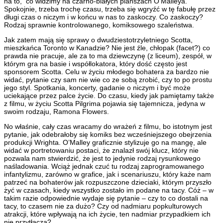
na to, co widzimy na czarno-białych planszach O’Malleya.
Spokojnie, trzeba trochę czasu, trzeba się wgryźć w tę fabułę przez
długi czas o niczym i w końcu w nas to zaskoczy. Co zaskoczy?
Rodzaj sprawnie kontrolowanego, komiksowego szaleństwa.
Jak zatem mają się sprawy o dwudziestotrzyletniego Scotta,
mieszkańca Toronto w Kanadzie? Nie jest źle, chłopak (facet?) co
prawda nie pracuje, ale za to ma dziewczynę (z liceum), zespół, w
którym gra na basie i współlokatora, który dość często jest
sponsorem Scotta. Celu w życiu młodego bohatera za bardzo nie
widać, pytanie czy sam nie wie co ze sobą zrobić, czy to po prostu
jego styl. Spotkania, koncerty, gadanie o niczym i być może
uciekające przez palce życie. Do czasu, kiedy jak pamiętamy także
z filmu, w życiu Scotta Pilgrima pojawia się tajemnicza, jedyna w
swoim rodzaju, Ramona Flowers.
No właśnie, cały czas wracamy do wrażeń z filmu, bo istotnym jest
pytanie, jak odebrałoby się komiks bez wcześniejszego obejrzenia
produkcji Wrighta. O’Malley graficznie stylizuje go na mangę, ale
widać w portretowaniu postaci, że znalazł swój klucz, który nie
pozwala nam stwierdzić, że jest to jedynie rodzaj rysunkowego
naśladowania. Wciąż jednak czuć tu rodzaj zaprogramowanego
infantylizmu, zarówno w grafice, jak i scenariuszu, który każe nam
patrzeć na bohaterów jak rozpuszczone dzieciaki, którym przyszło
żyć w czasach, kiedy wszystko zostało im podane na tacy. Cóż – w
takim razie odpowiednie wydaje się pytanie – czy to co dostali na
tacy, to czasem nie za dużo? Czy od nadmiaru popkulturowych
atrakcji, które wpływają na ich życie, ten nadmiar przypadkiem ich
nie przytłacza?