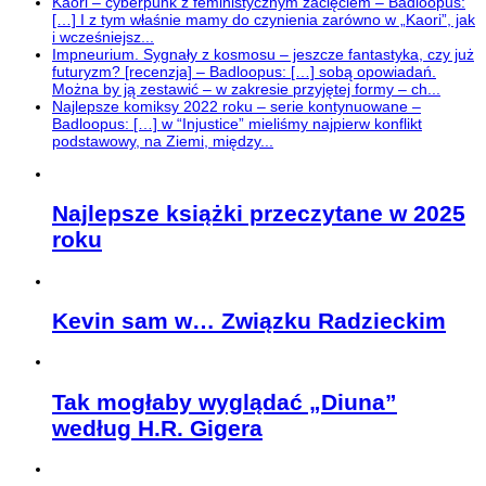
Kaori – cyberpunk z feministycznym zacięciem – Badloopus:
[…] I z tym właśnie mamy do czynienia zarówno w „Kaori”, jak
i wcześniejsz...
Impneurium. Sygnały z kosmosu – jeszcze fantastyka, czy już
futuryzm? [recenzja] – Badloopus: […] sobą opowiadań.
Można by ją zestawić – w zakresie przyjętej formy – ch...
Najlepsze komiksy 2022 roku – serie kontynuowane –
Badloopus: […] w “Injustice” mieliśmy najpierw konflikt
podstawowy, na Ziemi, między...
Najlepsze książki przeczytane w 2025
roku
Kevin sam w… Związku Radzieckim
Tak mogłaby wyglądać „Diuna”
według H.R. Gigera