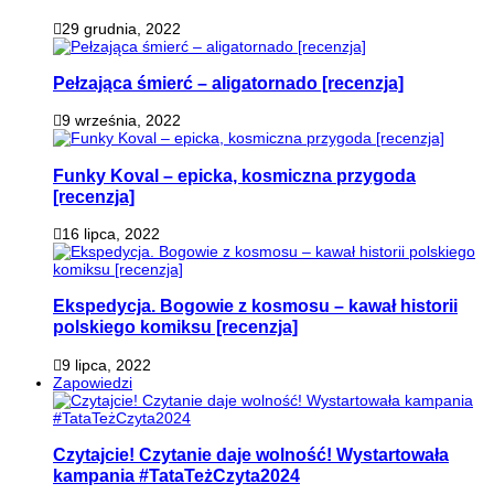
29 grudnia, 2022
Pełzająca śmierć – aligatornado [recenzja]
9 września, 2022
Funky Koval – epicka, kosmiczna przygoda
[recenzja]
16 lipca, 2022
Ekspedycja. Bogowie z kosmosu – kawał historii
polskiego komiksu [recenzja]
9 lipca, 2022
Zapowiedzi
Czytajcie! Czytanie daje wolność! Wystartowała
kampania #TataTeżCzyta2024