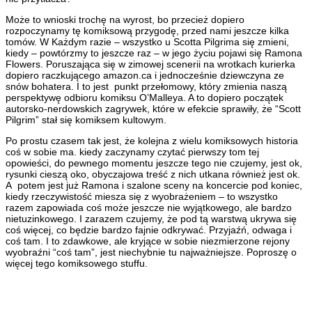
Może to wnioski trochę na wyrost, bo przecież dopiero
rozpoczynamy tę komiksową przygodę, przed nami jeszcze kilka
tomów. W Każdym razie – wszystko u Scotta Pilgrima się zmieni,
kiedy – powtórzmy to jeszcze raz – w jego życiu pojawi się Ramona
Flowers. Poruszająca się w zimowej scenerii na wrotkach kurierka
dopiero raczkującego amazon.ca i jednocześnie dziewczyna ze
snów bohatera. I to jest punkt przełomowy, który zmienia naszą
perspektywę odbioru komiksu O’Malleya. A to dopiero początek
autorsko-nerdowskich zagrywek, które w efekcie sprawiły, że “Scott
Pilgrim” stał się komiksem kultowym.
Po prostu czasem tak jest, że kolejna z wielu komiksowych historia
coś w sobie ma. kiedy zaczynamy czytać pierwszy tom tej
opowieści, do pewnego momentu jeszcze tego nie czujemy, jest ok,
rysunki cieszą oko, obyczajowa treść z nich utkana również jest ok.
A potem jest już Ramona i szalone sceny na koncercie pod koniec,
kiedy rzeczywistość miesza się z wyobrażeniem – to wszystko
razem zapowiada coś może jeszcze nie wyjątkowego, ale bardzo
nietuzinkowego. I zarazem czujemy, że pod tą warstwą ukrywa się
coś więcej, co będzie bardzo fajnie odkrywać. Przyjaźń, odwaga i
coś tam. I to zdawkowe, ale kryjące w sobie niezmierzone rejony
wyobraźni “coś tam”, jest niechybnie tu najważniejsze. Poproszę o
więcej tego komiksowego stuffu.