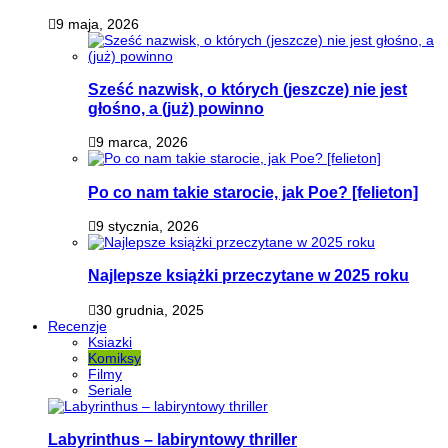
9 maja, 2026
Sześć nazwisk, o których (jeszcze) nie jest
głośno, a (już) powinno
9 marca, 2026
Po co nam takie starocie, jak Poe? [felieton]
9 stycznia, 2026
Najlepsze książki przeczytane w 2025 roku
30 grudnia, 2025
Recenzje
Ksiazki
Komiksy
Filmy
Seriale
Labyrinthus – labiryntowy thriller