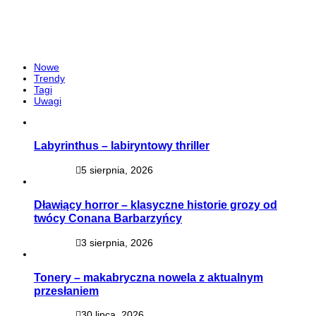
Nowe
Trendy
Tagi
Uwagi
Labyrinthus – labiryntowy thriller
5 sierpnia, 2026
Dławiący horror – klasyczne historie grozy od
twócy Conana Barbarzyńcy
3 sierpnia, 2026
Tonery – makabryczna nowela z aktualnym
przesłaniem
30 lipca, 2026