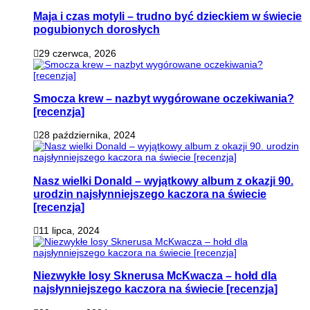
Maja i czas motyli – trudno być dzieckiem w świecie
pogubionych dorosłych
29 czerwca, 2026
Smocza krew – nazbyt wygórowane oczekiwania?
[recenzja]
28 października, 2024
Nasz wielki Donald – wyjątkowy album z okazji 90.
urodzin najsłynniejszego kaczora na świecie
[recenzja]
11 lipca, 2024
Niezwykłe losy Sknerusa McKwacza – hołd dla
najsłynniejszego kaczora na świecie [recenzja]