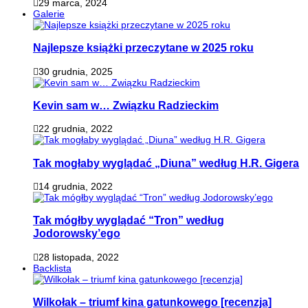
29 marca, 2024
Galerie
Najlepsze książki przeczytane w 2025 roku
30 grudnia, 2025
Kevin sam w… Związku Radzieckim
22 grudnia, 2022
Tak mogłaby wyglądać „Diuna” według H.R. Gigera
14 grudnia, 2022
Tak mógłby wyglądać “Tron” według
Jodorowsky’ego
28 listopada, 2022
Backlista
Wilkołak – triumf kina gatunkowego [recenzja]