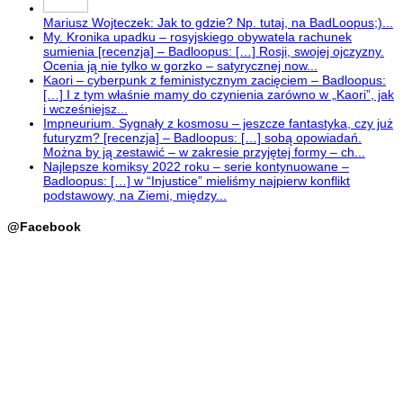
Mariusz Wojteczek: Jak to gdzie? Np. tutaj, na BadLoopus;)...
My. Kronika upadku – rosyjskiego obywatela rachunek
sumienia [recenzja] – Badloopus: […] Rosji, swojej ojczyzny.
Ocenia ją nie tylko w gorzko – satyrycznej now...
Kaori – cyberpunk z feministycznym zacięciem – Badloopus:
[…] I z tym właśnie mamy do czynienia zarówno w „Kaori”, jak
i wcześniejsz...
Impneurium. Sygnały z kosmosu – jeszcze fantastyka, czy już
futuryzm? [recenzja] – Badloopus: […] sobą opowiadań.
Można by ją zestawić – w zakresie przyjętej formy – ch...
Najlepsze komiksy 2022 roku – serie kontynuowane –
Badloopus: […] w “Injustice” mieliśmy najpierw konflikt
podstawowy, na Ziemi, między...
@Facebook