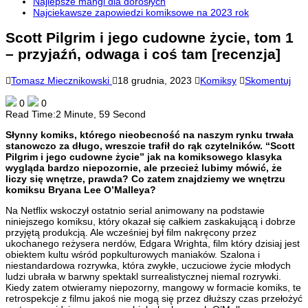
Najlepsze mangi dla dorosłych
Najciekawsze zapowiedzi komiksowe na 2023 rok
Scott Pilgrim i jego cudowne życie, tom 1
– przyjaźń, odwaga i coś tam [recenzja]
Tomasz Miecznikowski
18 grudnia, 2023
Komiksy
Skomentuj
0
0
Read Time:
2 Minute, 59 Second
Słynny komiks, którego nieobecność na naszym rynku trwała
stanowczo za długo, wreszcie trafił do rąk czytelników. “Scott
Pilgrim i jego cudowne życie” jak na komiksowego klasyka
wygląda bardzo niepozornie, ale przecież lubimy mówić, że
liczy się wnętrze, prawda? Co zatem znajdziemy we wnętrzu
komiksu Bryana Lee O’Malleya?
Na Netflix wskoczył ostatnio serial animowany na podstawie
niniejszego komiksu, który okazał się całkiem zaskakującą i dobrze
przyjętą produkcją. Ale wcześniej był film nakręcony przez
ukochanego reżysera nerdów, Edgara Wrighta, film który dzisiaj jest
obiektem kultu wśród popkulturowych maniaków. Szalona i
niestandardowa rozrywka, która zwykłe, uczuciowe życie młodych
ludzi ubrała w barwny spektakl surrealistycznej niemal rozrywki.
Kiedy zatem otwieramy niepozorny, mangowy w formacie komiks, te
retrospekcje z filmu jakoś nie mogą się przez dłuższy czas przełożyć