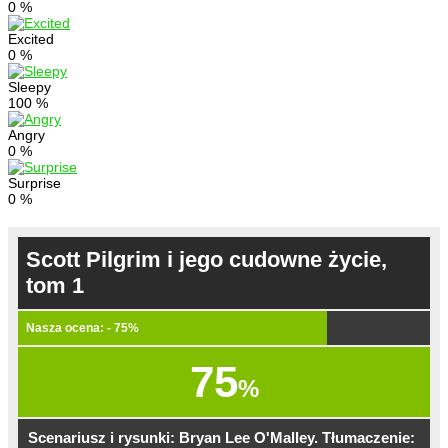
0
%
Excited
0
%
Sleepy
100
%
Angry
0
%
Surprise
0
%
Scott Pilgrim i jego cudowne życie,
tom 1
Nasza ocena: - 75%
75
%
Scenariusz i rysunki: Bryan Lee O'Malley. Tłumaczenie: