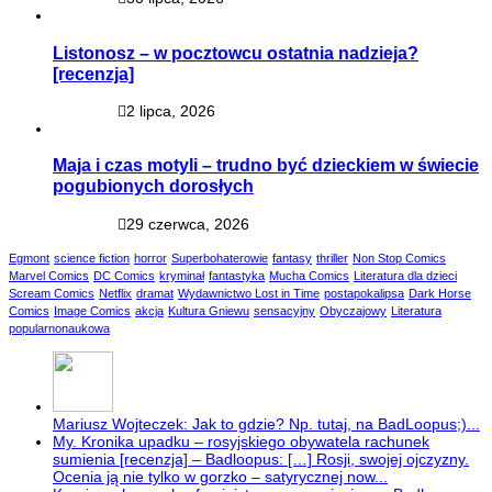
Listonosz – w pocztowcu ostatnia nadzieja?
[recenzja]
2 lipca, 2026
Maja i czas motyli – trudno być dzieckiem w świecie
pogubionych dorosłych
29 czerwca, 2026
Egmont
science fiction
horror
Superbohaterowie
fantasy
thriller
Non Stop Comics
Marvel Comics
DC Comics
kryminał
fantastyka
Mucha Comics
Literatura dla dzieci
Scream Comics
Netflix
dramat
Wydawnictwo Lost in Time
postapokalipsa
Dark Horse
Comics
Image Comics
akcja
Kultura Gniewu
sensacyjny
Obyczajowy
Literatura
popularnonaukowa
Mariusz Wojteczek: Jak to gdzie? Np. tutaj, na BadLoopus;)...
My. Kronika upadku – rosyjskiego obywatela rachunek
sumienia [recenzja] – Badloopus: […] Rosji, swojej ojczyzny.
Ocenia ją nie tylko w gorzko – satyrycznej now...