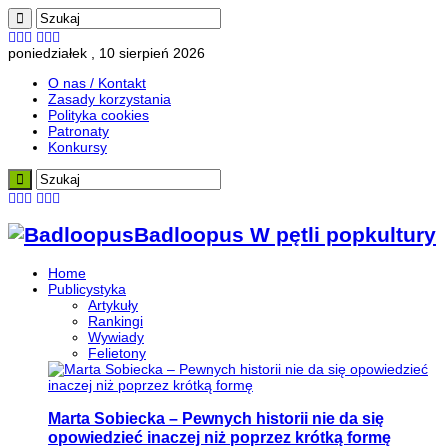
poniedziałek , 10 sierpień 2026
O nas / Kontakt
Zasady korzystania
Polityka cookies
Patronaty
Konkursy
Badloopus W pętli popkultury
Home
Publicystyka
Artykuły
Rankingi
Wywiady
Felietony
Marta Sobiecka – Pewnych historii nie da się
opowiedzieć inaczej niż poprzez krótką formę