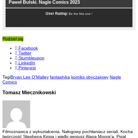
Paweł Bulski. Nagle Comics 2023
User Rating:
Be the first one !
Podziel się
Facebook
Twitter
Stumbleupon
LinkedIn
Pinterest
Tagi
Bryan Lee O'Malley
fantastyka
komiks obyczajowy
Nagle
Comics
Tomasz Miecznikowski
Filmoznawca z wykształcenia. Nałogowy pochłaniacz seriali. Kocha
twórczość Stephena Kinga i wielbi geniusz Alana Moore'a. Pisał