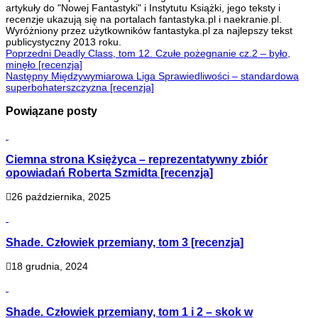
artykuły do "Nowej Fantastyki" i Instytutu Książki, jego teksty i
recenzje ukazują się na portalach fantastyka.pl i naekranie.pl.
Wyróżniony przez użytkowników fantastyka.pl za najlepszy tekst
publicystyczny 2013 roku.
Poprzedni
Deadly Class, tom 12. Czułe pożegnanie cz.2 – było,
minęło [recenzja]
Następny
Międzywymiarowa Liga Sprawiedliwości – standardowa
superbohaterszczyzna [recenzja]
Powiązane posty
Ciemna strona Księżyca – reprezentatywny zbiór
opowiadań Roberta Szmidta [recenzja]
26 października, 2025
Shade. Człowiek przemiany, tom 3 [recenzja]
18 grudnia, 2024
Shade. Człowiek przemiany, tom 1 i 2 – skok w