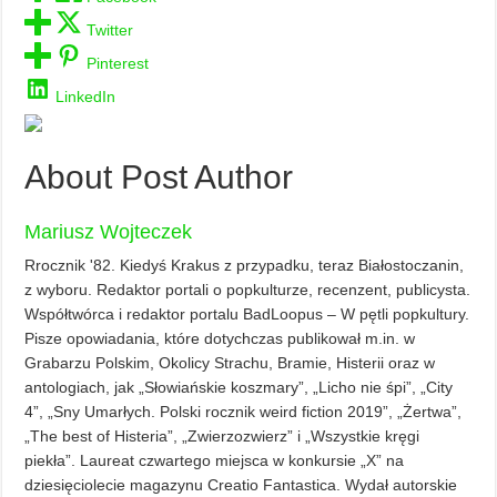
Twitter
Pinterest
LinkedIn
About Post Author
Mariusz Wojteczek
Rrocznik '82. Kiedyś Krakus z przypadku, teraz Białostoczanin,
z wyboru. Redaktor portali o popkulturze, recenzent, publicysta.
Współtwórca i redaktor portalu BadLoopus – W pętli popkultury.
Pisze opowiadania, które dotychczas publikował m.in. w
Grabarzu Polskim, Okolicy Strachu, Bramie, Histerii oraz w
antologiach, jak „Słowiańskie koszmary”, „Licho nie śpi”, „City
4”, „Sny Umarłych. Polski rocznik weird fiction 2019”, „Żertwa”,
„The best of Histeria”, „Zwierzozwierz” i „Wszystkie kręgi
piekła”. Laureat czwartego miejsca w konkursie „X” na
dziesięciolecie magazynu Creatio Fantastica. Wydał autorskie