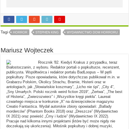
Tagi
HORROR
STEPHEN KING
WYDAWNICTWO DOM HORRORU
Mariusz Wojteczek
Rrocznik '82. Kiedyś Krakus z przypadku, teraz
Białostoczanin, z wyboru. Redaktor portali o popkulturze, recenzent,
publicysta. Współtwórca i redaktor portalu BadLoopus – W pętli
popkultury. Pisze opowiadania, które dotychczas publikował m.in. w
Grabarzu Polskim, Okolicy Strachu, Bramie, Histerii oraz w
antologiach, jak „Słowiańskie koszmary”, „Licho nie śpi”, „City 4”,
„Sny Umarłych. Polski rocznik weird fiction 2019”, „Żertwa”, „The best
of Histeria”, „Zwierzozwierz” i „Wszystkie kręgi piekła”. Laureat
czwartego miejsca w konkursie „X” na dziesięciolecie magazynu
Creatio Fantastica. Wydał autorskie zbiory opowiadań: „Ballady
morderców” (Phantom Books 2018) oraz „Dreszcze” (Wydawnictwo
IX 2021) oraz powieść „Ćmy i ludzie” (Wydawnictwo IX 2022).
Pracuje nad kilkoma innymi projektami (które być może nigdy nie
doczekają się ukończenia). Miłośnik popkultury i dobrej muzyki,