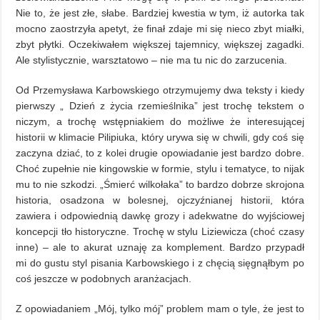
Nie to, że jest złe, słabe. Bardziej kwestia w tym, iż autorka tak
mocno zaostrzyła apetyt, że finał zdaje mi się nieco zbyt miałki,
zbyt płytki. Oczekiwałem większej tajemnicy, większej zagadki.
Ale stylistycznie, warsztatowo – nie ma tu nic do zarzucenia.
Od Przemysława Karbowskiego otrzymujemy dwa teksty i kiedy
pierwszy „ Dzień z życia rzemieślnika” jest trochę tekstem o
niczym, a trochę wstępniakiem do możliwe że interesującej
historii w klimacie Pilipiuka, który urywa się w chwili, gdy coś się
zaczyna dziać, to z kolei drugie opowiadanie jest bardzo dobre.
Choć zupełnie nie kingowskie w formie, stylu i tematyce, to nijak
mu to nie szkodzi. „Śmierć wilkołaka” to bardzo dobrze skrojona
historia, osadzona w bolesnej, ojczyźnianej historii, która
zawiera i odpowiednią dawkę grozy i adekwatne do wyjściowej
koncepcji tło historyczne. Trochę w stylu Liziewicza (choć czasy
inne) – ale to akurat uznaję za komplement. Bardzo przypadł
mi do gustu styl pisania Karbowskiego i z chęcią sięgnąłbym po
coś jeszcze w podobnych aranżacjach.
Z opowiadaniem „Mój, tylko mój” problem mam o tyle, że jest to