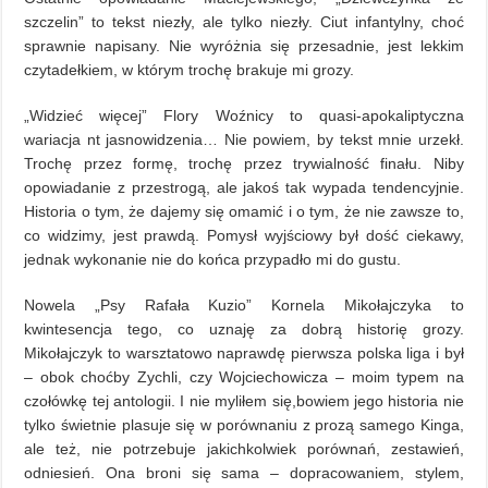
szczelin” to tekst niezły, ale tylko niezły. Ciut infantylny, choć
sprawnie napisany. Nie wyróżnia się przesadnie, jest lekkim
czytadełkiem, w którym trochę brakuje mi grozy.
„Widzieć więcej” Flory Woźnicy to quasi-apokaliptyczna
wariacja nt jasnowidzenia… Nie powiem, by tekst mnie urzekł.
Trochę przez formę, trochę przez trywialność finału. Niby
opowiadanie z przestrogą, ale jakoś tak wypada tendencyjnie.
Historia o tym, że dajemy się omamić i o tym, że nie zawsze to,
co widzimy, jest prawdą. Pomysł wyjściowy był dość ciekawy,
jednak wykonanie nie do końca przypadło mi do gustu.
Nowela „Psy Rafała Kuzio” Kornela Mikołajczyka to
kwintesencja tego, co uznaję za dobrą historię grozy.
Mikołajczyk to warsztatowo naprawdę pierwsza polska liga i był
– obok choćby Zychli, czy Wojciechowicza – moim typem na
czołówkę tej antologii. I nie myliłem się,bowiem jego historia nie
tylko świetnie plasuje się w porównaniu z prozą samego Kinga,
ale też, nie potrzebuje jakichkolwiek porównań, zestawień,
odniesień. Ona broni się sama – dopracowaniem, stylem,