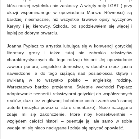
która raczej czytelnika nie zaskoczy. A wtręty anty LGBT ( przy
okazji wspominanego w opowiadaniu Marszu Równości) są
bardziej niesmaczne, niż wszystkie krwawe opisy wyczynów
Karyny i jej kierowcy. Szkoda, bo spodziewałem się więcej i
lepiej po dobrym otwarciu.
Joanna Pypłacz to artystka lubująca się w konwencji gotyckiej
literatury grozy i także tutaj nie zabrakło rekwizytów
charakterystycznych dla tego rodzaju historii. Jej opowiadanie
zawiera ponure, angielskie domostwo, w dodatku rzecz jasna
nawiedzone, a do tego ciążącą nad posiadłością klątwę i
uwikłaną w to wszystko polsko – angielską rodzinę.
Warsztatowo bardzo przyjemne. Świetnie wychodzi Pypłacz
adaptowanie scenerii i rekwizytorni gotyckiej do współczesnych
realiów, dużo też w głównej bohaterce cech i zamiłowań samej
autorki (muzyka poważna, stare cmentarze). Nieco naciągane
zdaje mi się zakończenie, które niby konsekwentnie –
względem całości historii – puentuje ją, ale samo w sobie
wydaje mi się nieco naciągane i zdaje się spłycać opowieść.