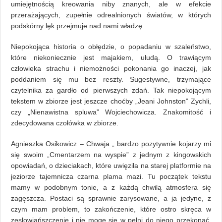
umiejętnością kreowania niby znanych, ale w efekcie
przerażających, zupełnie odrealnionych światów, w których
podskórny lęk przejmuje nad nami władzę.
Niepokojąca historia o obłędzie, o popadaniu w szaleństwo,
które niekoniecznie jest majakiem, ułudą. O trawiącym
człowieka strachu i niemożności pokonania go inaczej, jak
poddaniem się mu bez reszty. Sugestywne, trzymające
czytelnika za gardło od pierwszych zdań. Tak niepokojącym
tekstem w zbiorze jest jeszcze choćby „Jeani Johnston” Zychli,
czy „Nienawistna spluwa” Wojciechowicza. Znakomitość i
zdecydowana czołówka w zbiorze.
Agnieszka Osikowicz – Chwaja „ bardzo pozytywnie kojarzy mi
się swoim „Cmentarzem na wyspie” z jednym z kingowskich
opowiadań, o dzieciakach, które uwięziła na starej platformie na
jeziorze tajemnicza czarna plama mazi. Tu początek tekstu
mamy w podobnym tonie, a z każdą chwilą atmosfera się
zagęszcza. Postaci są sprawnie zarysowane, a ja jedyne, z
czym mam problem, to zakończenie, które ostro skręca w
zesłowiańszczenie i nie mogę się w pełni do niego przekonać.