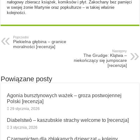
nałogowy zbieracz książek, komiksów i płyt. Zakochany bez pamięci
w swojej żonie Martynie oraz popkulturze – w takiej właśnie
kolejności.
Poprzedni
Piekielna głębina – granice
moralności [recenzja]
Następny
The Grudge: Klątwa –
niekończący się jumpscare
[recenzja]
Powiązane posty
Agonia bursztynowych ważek – groza postwojennej
Polski [recenzja]
29 stycznia, 2026
Diabelstwò – kaszubskie strachy welcome to [recenzja]
3 stycznia, 2026
Czarownictwo dla zbłąkanych dziewcząt – kolejny