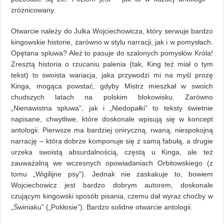
zróżnicowany.
Otwarcie należy do Julka Wojciechowicza, który serwuje bardzo
kingowskie historie, zarówno w stylu narracji, jak i w pomysłach.
Opętana spluwa? Ależ to pasuje do szalonych pomysłów Króla!
Zresztą historia o rzucaniu palenia (tak, King też miał o tym
tekst) to swoista wariacja, jaka przywodzi mi na myśl prozę
Kinga, mogąca powstać, gdyby Mistrz mieszkał w swoich
chudszych latach na polskim blokowisku. Zarówno
„Nienawistna spluwa”, jak i „Niedopałki” to teksty świetnie
napisane, chwytliwe, które doskonale wpisują się w koncept
antologii. Pierwsze ma bardziej oniryczną, rwaną, niespokojną
narrację – która dobrze komponuje się z samą fabułą, a drugie
urzeka swoistą absurdalnością, częstą u Kinga, ale też
zauważalną we wczesnych opowiadaniach Orbitowskiego (z
tomu „Wigilijne psy”). Jednak nie zaskakuje to, bowiem
Wojciechowicz jest bardzo dobrym autorem, doskonale
czującym kingowski sposób pisania, czemu dał wyraz choćby w
„Świniaku” („Pokłosie”). Bardzo solidne otwarcie antologii.