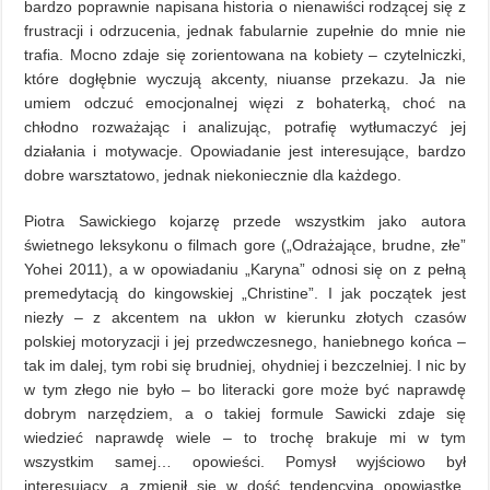
bardzo poprawnie napisana historia o nienawiści rodzącej się z
frustracji i odrzucenia, jednak fabularnie zupełnie do mnie nie
trafia. Mocno zdaje się zorientowana na kobiety – czytelniczki,
które dogłębnie wyczują akcenty, niuanse przekazu. Ja nie
umiem odczuć emocjonalnej więzi z bohaterką, choć na
chłodno rozważając i analizując, potrafię wytłumaczyć jej
działania i motywacje. Opowiadanie jest interesujące, bardzo
dobre warsztatowo, jednak niekoniecznie dla każdego.
Piotra Sawickiego kojarzę przede wszystkim jako autora
świetnego leksykonu o filmach gore („Odrażające, brudne, złe”
Yohei 2011), a w opowiadaniu „Karyna” odnosi się on z pełną
premedytacją do kingowskiej „Christine”. I jak początek jest
niezły – z akcentem na ukłon w kierunku złotych czasów
polskiej motoryzacji i jej przedwczesnego, haniebnego końca –
tak im dalej, tym robi się brudniej, ohydniej i bezczelniej. I nic by
w tym złego nie było – bo literacki gore może być naprawdę
dobrym narzędziem, a o takiej formule Sawicki zdaje się
wiedzieć naprawdę wiele – to trochę brakuje mi w tym
wszystkim samej… opowieści. Pomysł wyjściowo był
interesujący, a zmienił się w dość tendencyjną opowiastkę,