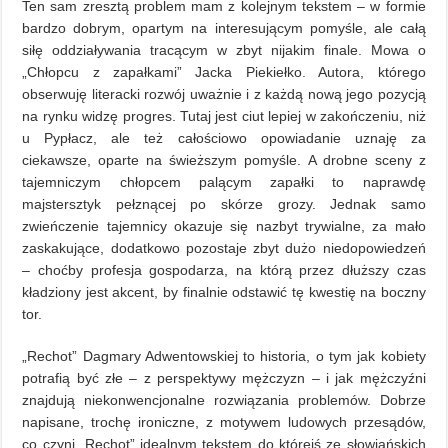
Ten sam zresztą problem mam z kolejnym tekstem – w formie
bardzo dobrym, opartym na interesującym pomyśle, ale całą
siłę oddziaływania tracącym w zbyt nijakim finale. Mowa o
„Chłopcu z zapałkami” Jacka Piekiełko. Autora, którego
obserwuję literacki rozwój uważnie i z każdą nową jego pozycją
na rynku widzę progres. Tutaj jest ciut lepiej w zakończeniu, niż
u Pypłacz, ale też całościowo opowiadanie uznaję za
ciekawsze, oparte na świeższym pomyśle. A drobne sceny z
tajemniczym chłopcem palącym zapałki to naprawdę
majstersztyk pełznącej po skórze grozy. Jednak samo
zwieńczenie tajemnicy okazuje się nazbyt trywialne, za mało
zaskakujące, dodatkowo pozostaje zbyt dużo niedopowiedzeń
– choćby profesja gospodarza, na którą przez dłuższy czas
kładziony jest akcent, by finalnie odstawić tę kwestię na boczny
tor.
„Rechot” Dagmary Adwentowskiej to historia, o tym jak kobiety
potrafią być złe – z perspektywy mężczyzn – i jak mężczyźni
znajdują niekonwencjonalne rozwiązania problemów. Dobrze
napisane, trochę ironiczne, z motywem ludowych przesądów,
co czyni „Rechot” idealnym tekstem do którejś ze słowiańskich