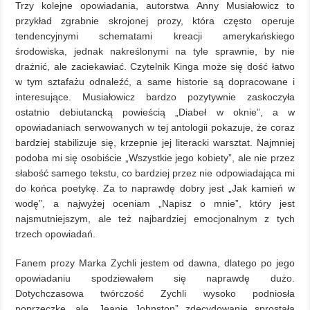
Trzy kolejne opowiadania, autorstwa Anny Musiałowicz to
przykład zgrabnie skrojonej prozy, która często operuje
tendencyjnymi schematami kreacji amerykańskiego
środowiska, jednak nakreślonymi na tyle sprawnie, by nie
drażnić, ale zaciekawiać. Czytelnik Kinga może się dość łatwo
w tym sztafażu odnaleźć, a same historie są dopracowane i
interesujące. Musiałowicz bardzo pozytywnie zaskoczyła
ostatnio debiutancką powieścią „Diabeł w oknie”, a w
opowiadaniach serwowanych w tej antologii pokazuje, że coraz
bardziej stabilizuje się, krzepnie jej literacki warsztat. Najmniej
podoba mi się osobiście „Wszystkie jego kobiety”, ale nie przez
słabość samego tekstu, co bardziej przez nie odpowiadająca mi
do końca poetykę. Za to naprawdę dobry jest „Jak kamień w
wodę”, a najwyżej oceniam „Napisz o mnie”, który jest
najsmutniejszym, ale też najbardziej emocjonalnym z tych
trzech opowiadań.
Fanem prozy Marka Zychli jestem od dawna, dlatego po jego
opowiadaniu spodziewałem się naprawdę dużo.
Dotychczasowa twórczość Zychli wysoko podniosła
poprzeczkę, ale „Jeanie Johnston” zdecydowanie sprostała