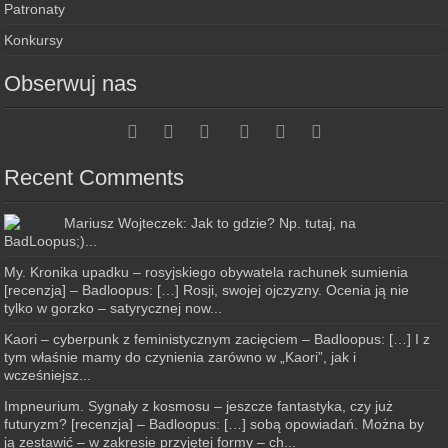
Patronaty
Konkursy
Obserwuj nas
Recent Comments
Mariusz Wojteczek: Jak to gdzie? Np. tutaj, na
BadLoopus;)...
My. Kronika upadku – rosyjskiego obywatela rachunek sumienia
[recenzja] – Badloopus: […] Rosji, swojej ojczyzny. Ocenia ją nie
tylko w gorzko – satyrycznej now...
Kaori – cyberpunk z feministycznym zacięciem – Badloopus: […] I z
tym właśnie mamy do czynienia zarówno w „Kaori”, jak i
wcześniejsz...
Impneurium. Sygnały z kosmosu – jeszcze fantastyka, czy już
futuryzm? [recenzja] – Badloopus: […] sobą opowiadań. Można by
ją zestawić – w zakresie przyjętej formy – ch...