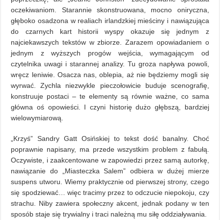
oczekiwaniom. Starannie skonstruowana, mocno oniryczna,
głęboko osadzona w realiach irlandzkiej mieściny i nawiązująca
do czarnych kart historii wyspy okazuje się jednym z
najciekawszych tekstów w zbiorze. Zarazem opowiadaniem o
jednym z wyższych progów wejścia, wymagającym od
czytelnika uwagi i starannej analizy. Tu groza napływa powoli,
wręcz leniwie. Osacza nas, oblepia, aż nie będziemy mogli się
wyrwać. Zychla niezwykle pieczołowicie buduje scenografię,
konstruuje postaci – te elementy są równie ważne, co sama
główna oś opowieści. I czyni historię dużo głębszą, bardziej
wielowymiarową.
„Krzyś” Sandry Gatt Osińskiej to tekst dość banalny. Choć
poprawnie napisany, ma przede wszystkim problem z fabułą.
Oczywiste, i zaakcentowane w zapowiedzi przez samą autorkę,
nawiązanie do „Miasteczka Salem” odbiera w dużej mierze
suspens utworu. Wiemy praktycznie od pierwszej strony, czego
się spodziewać… więc tracimy przez to odczucie niepokoju, czy
strachu. Niby zawiera społeczny akcent, jednak podany w ten
sposób staje się trywialny i traci należną mu siłę oddziaływania.