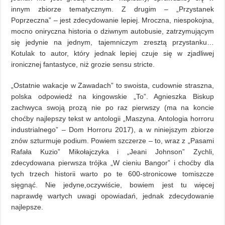
innym zbiorze tematycznym. Z drugim – „Przystanek
Poprzeczna” – jest zdecydowanie lepiej. Mroczna, niespokojna,
mocno oniryczna historia o dziwnym autobusie, zatrzymującym
się jedynie na jednym, tajemniczym zresztą przystanku…
Kotulak to autor, który jednak lepiej czuje się w zjadliwej
ironicznej fantastyce, niż grozie sensu stricte.
„Ostatnie wakacje w Zawadach” to swoista, cudownie straszna,
polska odpowiedź na kingowskie „To”. Agnieszka Biskup
zachwyca swoją prozą nie po raz pierwszy (ma na koncie
choćby najlepszy tekst w antologii „Maszyna. Antologia horroru
industrialnego” – Dom Horroru 2017), a w niniejszym zbiorze
znów szturmuje podium. Powiem szczerze – to, wraz z „Pasami
Rafała Kuzio” Mikołajczyka i „Jeani Johnson” Zychli,
zdecydowana pierwsza trójka „W cieniu Bangor” i choćby dla
tych trzech historii warto po te 600-stronicowe tomiszcze
sięgnąć. Nie jedyne,oczywiście, bowiem jest tu więcej
naprawdę wartych uwagi opowiadań, jednak zdecydowanie
najlepsze.