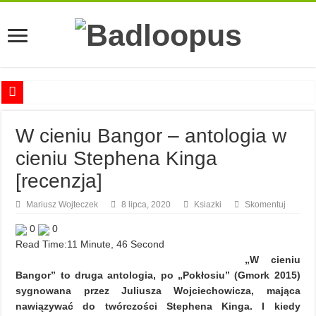
Anna Romaszkan – Praca w prosektorium nie pomaga oswoić się ze śmiercią
W cieniu Bangor – antologia w
Najciekawsze książki o kobietach nauki
cieniu Stephena Kinga
Najlepsze mangi dla dorosłych
[recenzja]
Najciekawsze zapowiedzi komiksowe na 2023 rok
Mariusz Wojteczek
8 lipca, 2020
Ksiazki
Skomentuj
0
0
Read Time:
11 Minute, 46 Second
„W cieniu
Bangor” to druga antologia, po „Pokłosiu” (Gmork 2015)
sygnowana przez Juliusza Wojciechowicza, mająca
nawiązywać do twórczości Stephena Kinga. I kiedy