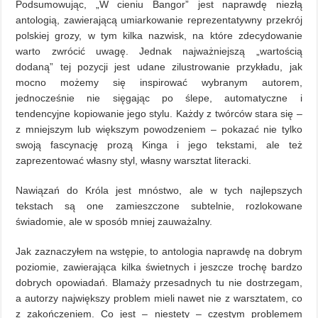
Podsumowując, „W cieniu Bangor” jest naprawdę niezłą
antologią, zawierającą umiarkowanie reprezentatywny przekrój
polskiej grozy, w tym kilka nazwisk, na które zdecydowanie
warto zwrócić uwagę. Jednak najważniejszą „wartością
dodaną” tej pozycji jest udane zilustrowanie przykładu, jak
mocno możemy się inspirować wybranym autorem,
jednocześnie nie sięgając po ślepe, automatyczne i
tendencyjne kopiowanie jego stylu. Każdy z twórców stara się –
z mniejszym lub większym powodzeniem – pokazać nie tylko
swoją fascynację prozą Kinga i jego tekstami, ale też
zaprezentować własny styl, własny warsztat literacki.
Nawiązań do Króla jest mnóstwo, ale w tych najlepszych
tekstach są one zamieszczone subtelnie, rozlokowane
świadomie, ale w sposób mniej zauważalny.
Jak zaznaczyłem na wstępie, to antologia naprawdę na dobrym
poziomie, zawierająca kilka świetnych i jeszcze trochę bardzo
dobrych opowiadań. Blamaży przesadnych tu nie dostrzegam,
a autorzy największy problem mieli nawet nie z warsztatem, co
z zakończeniem. Co jest – niestety – częstym problemem