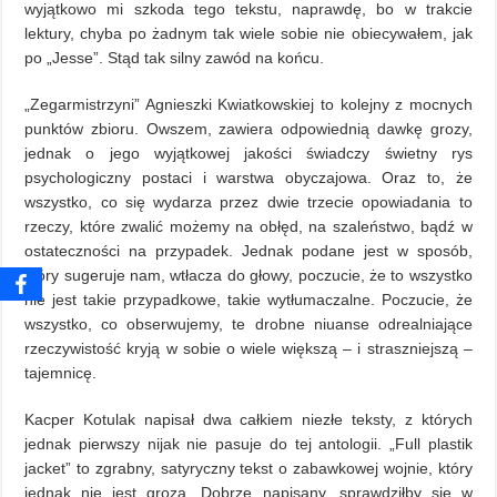
wyjątkowo mi szkoda tego tekstu, naprawdę, bo w trakcie
lektury, chyba po żadnym tak wiele sobie nie obiecywałem, jak
po „Jesse”. Stąd tak silny zawód na końcu.
„Zegarmistrzyni” Agnieszki Kwiatkowskiej to kolejny z mocnych
punktów zbioru. Owszem, zawiera odpowiednią dawkę grozy,
jednak o jego wyjątkowej jakości świadczy świetny rys
psychologiczny postaci i warstwa obyczajowa. Oraz to, że
wszystko, co się wydarza przez dwie trzecie opowiadania to
rzeczy, które zwalić możemy na obłęd, na szaleństwo, bądź w
ostateczności na przypadek. Jednak podane jest w sposób,
który sugeruje nam, wtłacza do głowy, poczucie, że to wszystko
nie jest takie przypadkowe, takie wytłumaczalne. Poczucie, że
wszystko, co obserwujemy, te drobne niuanse odrealniające
rzeczywistość kryją w sobie o wiele większą – i straszniejszą –
tajemnicę.
Kacper Kotulak napisał dwa całkiem niezłe teksty, z których
jednak pierwszy nijak nie pasuje do tej antologii. „Full plastik
jacket” to zgrabny, satyryczny tekst o zabawkowej wojnie, który
jednak nie jest grozą. Dobrze napisany, sprawdziłby się w