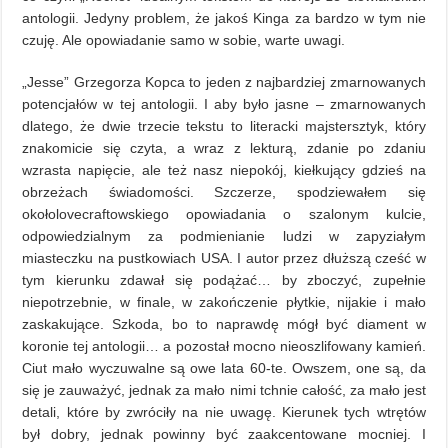
antologii. Jedyny problem, że jakoś Kinga za bardzo w tym nie
czuję. Ale opowiadanie samo w sobie, warte uwagi.
„Jesse” Grzegorza Kopca to jeden z najbardziej zmarnowanych
potencjałów w tej antologii. I aby było jasne – zmarnowanych
dlatego, że dwie trzecie tekstu to literacki majstersztyk, który
znakomicie się czyta, a wraz z lekturą, zdanie po zdaniu
wzrasta napięcie, ale też nasz niepokój, kiełkujący gdzieś na
obrzeżach świadomości. Szczerze, spodziewałem się
okołolovecraftowskiego opowiadania o szalonym kulcie,
odpowiedzialnym za podmienianie ludzi w zapyziałym
miasteczku na pustkowiach USA. I autor przez dłuższą cześć w
tym kierunku zdawał się podążać… by zboczyć, zupełnie
niepotrzebnie, w finale, w zakończenie płytkie, nijakie i mało
zaskakujące. Szkoda, bo to naprawdę mógł być diament w
koronie tej antologii… a pozostał mocno nieoszlifowany kamień.
Ciut mało wyczuwalne są owe lata 60-te. Owszem, one są, da
się je zauważyć, jednak za mało nimi tchnie całość, za mało jest
detali, które by zwróciły na nie uwagę. Kierunek tych wtrętów
był dobry, jednak powinny być zaakcentowane mocniej. I