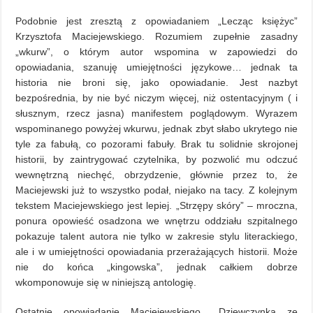
Podobnie jest zresztą z opowiadaniem „Lecząc księżyc”
Krzysztofa Maciejewskiego. Rozumiem zupełnie zasadny
„wkurw”, o którym autor wspomina w zapowiedzi do
opowiadania, szanuję umiejętności językowe… jednak ta
historia nie broni się, jako opowiadanie. Jest nazbyt
bezpośrednia, by nie być niczym więcej, niż ostentacyjnym ( i
słusznym, rzecz jasna) manifestem poglądowym. Wyrazem
wspominanego powyżej wkurwu, jednak zbyt słabo ukrytego nie
tyle za fabułą, co pozorami fabuły. Brak tu solidnie skrojonej
historii, by zaintrygować czytelnika, by pozwolić mu odczuć
wewnętrzną niechęć, obrzydzenie, głównie przez to, że
Maciejewski już to wszystko podał, niejako na tacy. Z kolejnym
tekstem Maciejewskiego jest lepiej. „Strzępy skóry” – mroczna,
ponura opowieść osadzona we wnętrzu oddziału szpitalnego
pokazuje talent autora nie tylko w zakresie stylu literackiego,
ale i w umiejętności opowiadania przerażających historii. Może
nie do końca „kingowska”, jednak całkiem dobrze
wkomponowuje się w niniejszą antologię.
Ostatnie opowiadanie Maciejewskiego, „Dziewczynka ze