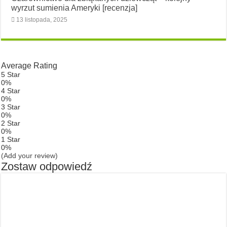
wyrzut sumienia Ameryki [recenzja]
13 listopada, 2025
Average Rating
5 Star
0%
4 Star
0%
3 Star
0%
2 Star
0%
1 Star
0%
(Add your review)
Zostaw odpowiedź