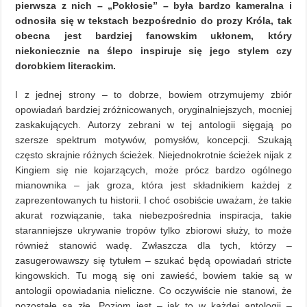
pierwsza z nich – „Pokłosie” – była bardzo kameralna i
odnosiła się w tekstach bezpośrednio do prozy Króla, tak
obecna jest bardziej fanowskim ukłonem, który
niekoniecznie na ślepo inspiruje się jego stylem czy
dorobkiem literackim.
I z jednej strony – to dobrze, bowiem otrzymujemy zbiór
opowiadań bardziej zróżnicowanych, oryginalniejszych, mocniej
zaskakujących. Autorzy zebrani w tej antologii sięgają po
szersze spektrum motywów, pomysłów, koncepcji. Szukają
często skrajnie różnych ścieżek. Niejednokrotnie ścieżek nijak z
Kingiem się nie kojarzących, może prócz bardzo ogólnego
mianownika – jak groza, która jest składnikiem każdej z
zaprezentowanych tu historii. I choć osobiście uważam, że takie
akurat rozwiązanie, taka niebezpośrednia inspiracja, takie
staranniejsze ukrywanie tropów tylko zbiorowi służy, to może
również stanowić wadę. Zwłaszcza dla tych, którzy –
zasugerowawszy się tytułem – szukać będą opowiadań stricte
kingowskich. Tu mogą się oni zawieść, bowiem takie są w
antologii opowiadania nieliczne. Co oczywiście nie stanowi, że
pozostałe są złe. Poziom jest – jak to w każdej antologii –