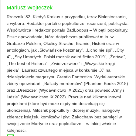
Mariusz Wojteczek
Rrocznik '82. Kiedyś Krakus z przypadku, teraz Białostoczanin,
z wyboru. Redaktor portali o popkulturze, recenzent, publicysta.
Współtwórca i redaktor portalu BadLoopus – W pętli popkultury.
Pisze opowiadania, które dotychczas publikował m.in. w
Grabarzu Polskim, Okolicy Strachu, Bramie, Histerii oraz w
antologiach, jak „Słowiańskie koszmary”, „Licho nie śpi”, „City
4”, „Sny Umarłych. Polski rocznik weird fiction 2019”, „Żertwa”,
„The best of Histeria”, „Zwierzozwierz” i „Wszystkie kręgi
piekła”. Laureat czwartego miejsca w konkursie „X” na
dziesięciolecie magazynu Creatio Fantastica. Wydał autorskie
zbiory opowiadań: „Ballady morderców” (Phantom Books 2018)
oraz „Dreszcze” (Wydawnictwo IX 2021) oraz powieść „Ćmy i
ludzie” (Wydawnictwo IX 2022). Pracuje nad kilkoma innymi
projektami (które być może nigdy nie doczekają się
ukończenia). Miłośnik popkultury i dobrej muzyki, nałogowy
zbieracz książek, komiksów i płyt. Zakochany bez pamięci w
swojej żonie Martynie oraz popkulturze – w takiej właśnie
kolejności.