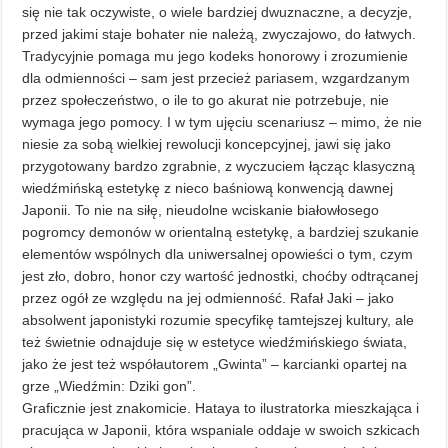
się nie tak oczywiste, o wiele bardziej dwuznaczne, a decyzje,
przed jakimi staje bohater nie należą, zwyczajowo, do łatwych.
Tradycyjnie pomaga mu jego kodeks honorowy i zrozumienie
dla odmienności – sam jest przecież pariasem, wzgardzanym
przez społeczeństwo, o ile to go akurat nie potrzebuje, nie
wymaga jego pomocy. I w tym ujęciu scenariusz – mimo, że nie
niesie za sobą wielkiej rewolucji koncepcyjnej, jawi się jako
przygotowany bardzo zgrabnie, z wyczuciem łącząc klasyczną
wiedźmińską estetykę z nieco baśniową konwencją dawnej
Japonii. To nie na siłę, nieudolne wciskanie białowłosego
pogromcy demonów w orientalną estetykę, a bardziej szukanie
elementów wspólnych dla uniwersalnej opowieści o tym, czym
jest zło, dobro, honor czy wartość jednostki, choćby odtrącanej
przez ogół ze względu na jej odmienność. Rafał Jaki – jako
absolwent japonistyki rozumie specyfikę tamtejszej kultury, ale
też świetnie odnajduje się w estetyce wiedźmińskiego świata,
jako że jest też współautorem „Gwinta” – karcianki opartej na
grze „Wiedźmin: Dziki gon”.
Graficznie jest znakomicie. Hataya to ilustratorka mieszkająca i
pracująca w Japonii, która wspaniale oddaje w swoich szkicach