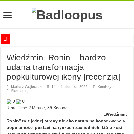
Anna Romaszkan – Praca w prosektorium nie pomaga oswoić się ze śmiercią
Wiedźmin. Ronin – bardzo
Najciekawsze książki o kobietach nauki
udana transformacja
Najlepsze mangi dla dorosłych
popkulturowej ikony [recenzja]
Najciekawsze zapowiedzi komiksowe na 2023 rok
Mariusz Wojteczek
14 października, 2022
Komiksy
Skomentuj
0
0
Read Time:
2 Minute, 39 Second
„Wiedźmin.
Ronin” to z jednej strony niejako naturalna konsekwencja
popularności postaci na rynkach zachodnich, która kusi