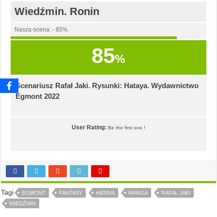
Wiedźmin. Ronin
Nasza ocena: - 85%
85
%
Scenariusz Rafał Jaki. Rysunki: Hataya. Wydawnictwo
Egmont 2022
User Rating:
Be the first one !
Tagi
EGMONT
FANTASY
HATAYA
MANGA
RAFAŁ JAKI
WIEDŹMIN