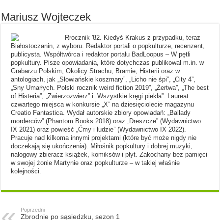
Mariusz Wojteczek
Rrocznik '82. Kiedyś Krakus z przypadku, teraz
Białostoczanin, z wyboru. Redaktor portali o popkulturze, recenzent,
publicysta. Współtwórca i redaktor portalu BadLoopus – W pętli
popkultury. Pisze opowiadania, które dotychczas publikował m.in. w
Grabarzu Polskim, Okolicy Strachu, Bramie, Histerii oraz w
antologiach, jak „Słowiańskie koszmary”, „Licho nie śpi”, „City 4”,
„Sny Umarłych. Polski rocznik weird fiction 2019”, „Żertwa”, „The best
of Histeria”, „Zwierzozwierz” i „Wszystkie kręgi piekła”. Laureat
czwartego miejsca w konkursie „X” na dziesięciolecie magazynu
Creatio Fantastica. Wydał autorskie zbiory opowiadań: „Ballady
morderców” (Phantom Books 2018) oraz „Dreszcze” (Wydawnictwo
IX 2021) oraz powieść „Ćmy i ludzie” (Wydawnictwo IX 2022).
Pracuje nad kilkoma innymi projektami (które być może nigdy nie
doczekają się ukończenia). Miłośnik popkultury i dobrej muzyki,
nałogowy zbieracz książek, komiksów i płyt. Zakochany bez pamięci
w swojej żonie Martynie oraz popkulturze – w takiej właśnie
kolejności.
Poprzedni
Zbrodnie po sąsiedzku, sezon 1