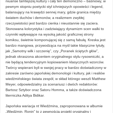
niuanse tamtejszej kultury i cały ten demoniczno – baśniowy, w
pewnym stopniu poetycki styl ichniejszych opowieści i legend,
balansujący na krawędzi sennej mary, gdzie granica między
światem duchów i demonów, a realizmem zwykłej
rzeczywistości jest bardzo cienka i nieustannie się zaciera.
Stonowana kolorystyka i zadziwiający dynamizm scen walki to
czynniki wpływające na wysoką jakość graficznej strony
komiksu, świetnie komponującej się z samą fabułą. Kreska jest
bardzo mangowa, przywodząca na myśl takie klasyczne tytuły,
jak „Samotny wilk i szczenię”, czy „Poranek ściętych głów”,
jednak okraszona akcentem oryginalnego stylu rysowniczki, a
nie będącą tendencyjnym kopiowaniem klasycznych wzorców.
Twórcy wspierani byli w swojej pracy w bardzo doświadczony w
zakresie zarówno japońskiej demonologii i kultury, jak i realiów
wiedźmińskiego świata zespół, w skład którego weszli Matthew
Meyer, odpowiedzialny za scenariusz i dwóch redaktorów:
Bartosz Sztybor oraz Satoru Homma, a także doświadczona
literniczka Aditya Bidikar.
Japońska wariacja nt Wiedźmina, zaproponowana w albumie
„Wiedźmin. Ronin” to z pewnością projekt oryginalny i