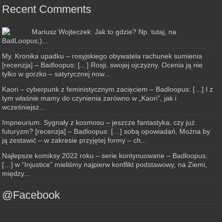
Recent Comments
Mariusz Wojteczek: Jak to gdzie? Np. tutaj, na
BadLoopus;)...
My. Kronika upadku – rosyjskiego obywatela rachunek sumienia
[recenzja] – Badloopus: […] Rosji, swojej ojczyzny. Ocenia ją nie
tylko w gorzko – satyrycznej now...
Kaori – cyberpunk z feministycznym zacięciem – Badloopus: […] I z
tym właśnie mamy do czynienia zarówno w „Kaori”, jak i
wcześniejsz...
Impneurium. Sygnały z kosmosu – jeszcze fantastyka, czy już
futuryzm? [recenzja] – Badloopus: […] sobą opowiadań. Można by
ją zestawić – w zakresie przyjętej formy – ch...
Najlepsze komiksy 2022 roku – serie kontynuowane – Badloopus:
[…] w “Injustice” mieliśmy najpierw konflikt podstawowy, na Ziemi,
między...
@Facebook