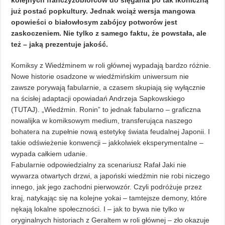
kolejnych franczyzobiorców do sięgania po tak ikoniczną
już postać popkultury. Jednak wciąż wersja mangowa
opowieści o białowłosym zabójcy potworów jest
zaskoczeniem. Nie tylko z samego faktu, że powstała, ale
też – jaką prezentuje jakość.
Komiksy z Wiedźminem w roli głównej wypadają bardzo różnie.
Nowe historie osadzone w wiedźmińskim uniwersum nie
zawsze porywają fabularnie, a czasem skupiają się wyłącznie
na ścisłej adaptacji opowiadań Andrzeja Sapkowskiego
(TUTAJ). „Wiedźmin. Ronin” to jednak fabularno – graficzna
nowalijka w komiksowym medium, transferująca naszego
bohatera na zupełnie nową estetykę świata feudalnej Japonii. I
takie odświeżenie konwencji – jakkolwiek eksperymentalne –
wypada całkiem udanie.
Fabularnie odpowiedzialny za scenariusz Rafał Jaki nie
wywarza otwartych drzwi, a japoński wiedźmin nie robi niczego
innego, jak jego zachodni pierwowzór. Czyli podróżuje przez
kraj, natykając się na kolejne yokai – tamtejsze demony, które
nękają lokalne społeczności. I – jak to bywa nie tylko w
oryginalnych historiach z Geraltem w roli głównej – zło okazuje