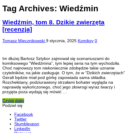
Tag Archives:
Wiedźmin
Wiedźmin, tom 8. Dzikie zwierzęta
[recenzja]
Tomasz Miecznikowski
9 stycznia, 2025
Komiksy
0
Im dłużej Bartosz Sztybor zajmował się scenariuszami do
komiksowego “Wiedźmina”, tym lepiej seria na tym wychodziła.
Choć najnowszy tom niekoniecznie zdobędzie takie uznanie
czytelników, na jakie zasługuje. O tym, że w “Dzikich zwierzętach”
Geralt będzie miał pod górkę zapowiada sama okładka.
Rozchełstany, podziurawiony strzałami bohater wygląda na
naprawdę wykończonego, choć jego złowrogi wyraz twarzy i
przyjęta poza wydają się mówić …
Czytaj dalej
Podziel się
Facebook
Twitter
Stumbleupon
LinkedIn