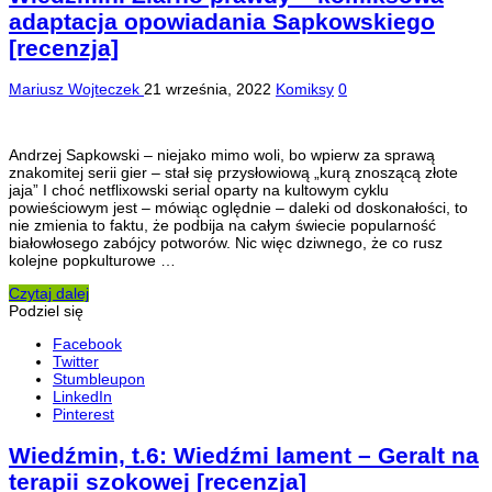
adaptacja opowiadania Sapkowskiego
[recenzja]
Mariusz Wojteczek
21 września, 2022
Komiksy
0
Andrzej Sapkowski – niejako mimo woli, bo wpierw za sprawą
znakomitej serii gier – stał się przysłowiową „kurą znoszącą złote
jaja” I choć netflixowski serial oparty na kultowym cyklu
powieściowym jest – mówiąc oględnie – daleki od doskonałości, to
nie zmienia to faktu, że podbija na całym świecie popularność
białowłosego zabójcy potworów. Nic więc dziwnego, że co rusz
kolejne popkulturowe …
Czytaj dalej
Podziel się
Facebook
Twitter
Stumbleupon
LinkedIn
Pinterest
Wiedźmin, t.6: Wiedźmi lament – Geralt na
terapii szokowej [recenzja]