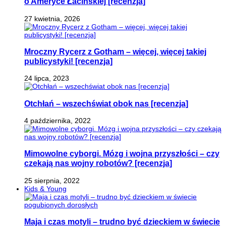
o Ameryce Łacińskiej [recenzja]
27 kwietnia, 2026
Mroczny Rycerz z Gotham – więcej, więcej takiej
publicystyki! [recenzja]
24 lipca, 2023
Otchłań – wszechświat obok nas [recenzja]
4 października, 2022
Mimowolne cyborgi. Mózg i wojna przyszłości – czy
czekają nas wojny robotów? [recenzja]
25 sierpnia, 2022
Kids & Young
Maja i czas motyli – trudno być dzieckiem w świecie