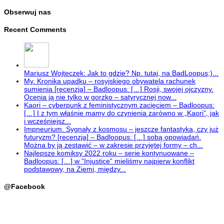
Obserwuj nas
Recent Comments
Mariusz Wojteczek: Jak to gdzie? Np. tutaj, na BadLoopus;)...
My. Kronika upadku – rosyjskiego obywatela rachunek
sumienia [recenzja] – Badloopus: […] Rosji, swojej ojczyzny.
Ocenia ją nie tylko w gorzko – satyrycznej now...
Kaori – cyberpunk z feministycznym zacięciem – Badloopus:
[…] I z tym właśnie mamy do czynienia zarówno w „Kaori”, jak
i wcześniejsz...
Impneurium. Sygnały z kosmosu – jeszcze fantastyka, czy już
futuryzm? [recenzja] – Badloopus: […] sobą opowiadań.
Można by ją zestawić – w zakresie przyjętej formy – ch...
Najlepsze komiksy 2022 roku – serie kontynuowane –
Badloopus: […] w “Injustice” mieliśmy najpierw konflikt
podstawowy, na Ziemi, między...
@Facebook