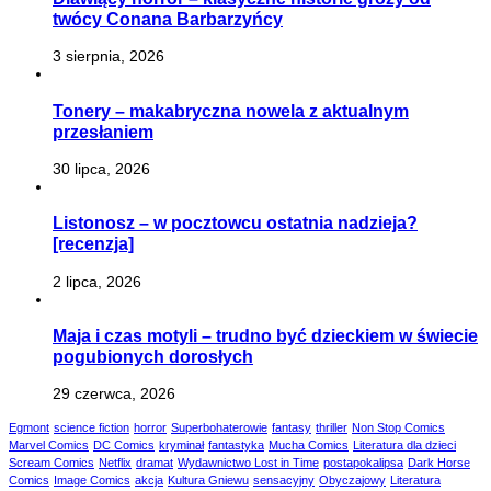
twócy Conana Barbarzyńcy
3 sierpnia, 2026
Tonery – makabryczna nowela z aktualnym
przesłaniem
30 lipca, 2026
Listonosz – w pocztowcu ostatnia nadzieja?
[recenzja]
2 lipca, 2026
Maja i czas motyli – trudno być dzieckiem w świecie
pogubionych dorosłych
29 czerwca, 2026
Egmont
science fiction
horror
Superbohaterowie
fantasy
thriller
Non Stop Comics
Marvel Comics
DC Comics
kryminał
fantastyka
Mucha Comics
Literatura dla dzieci
Scream Comics
Netflix
dramat
Wydawnictwo Lost in Time
postapokalipsa
Dark Horse
Comics
Image Comics
akcja
Kultura Gniewu
sensacyjny
Obyczajowy
Literatura