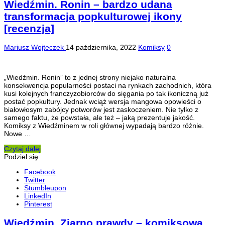
Wiedźmin. Ronin – bardzo udana
transformacja popkulturowej ikony
[recenzja]
Mariusz Wojteczek
14 października, 2022
Komiksy
0
„Wiedźmin. Ronin” to z jednej strony niejako naturalna
konsekwencja popularności postaci na rynkach zachodnich, która
kusi kolejnych franczyzobiorców do sięgania po tak ikoniczną już
postać popkultury. Jednak wciąż wersja mangowa opowieści o
białowłosym zabójcy potworów jest zaskoczeniem. Nie tylko z
samego faktu, że powstała, ale też – jaką prezentuje jakość.
Komiksy z Wiedźminem w roli głównej wypadają bardzo różnie.
Nowe …
Czytaj dalej
Podziel się
Facebook
Twitter
Stumbleupon
LinkedIn
Pinterest
Wiedźmin. Ziarno prawdy – komiksowa