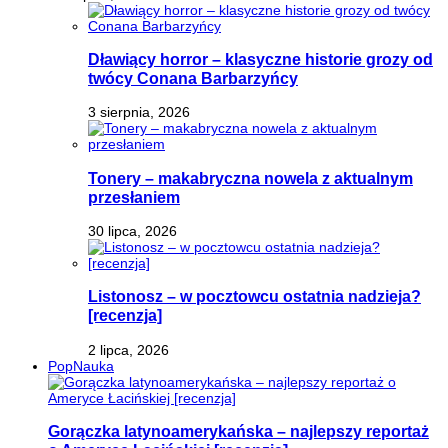
Dławiący horror – klasyczne historie grozy od
twócy Conana Barbarzyńcy
3 sierpnia, 2026
Tonery – makabryczna nowela z aktualnym
przesłaniem
30 lipca, 2026
Listonosz – w pocztowcu ostatnia nadzieja?
[recenzja]
2 lipca, 2026
PopNauka
Gorączka latynoamerykańska – najlepszy reportaż