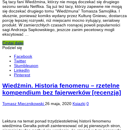
Są tacy fani Wiedźmina, którzy nie mogą doczekać się drugiego
sezonu serialu Netflixa. Są już też tacy, którzy zapewne nie mogą
się doczekać drugiego tomu “Wiedźmuna” Tomasza Samojlika. I
słusznie, ponieważ komiks wydany przez Kulturę Gniewu, dostarcza
porcję lepszej rozrywki, niż miejscami mocno irytujący, serialowy
produkt. W zamierzchłych czasach rosnącej powoli popularności
sagi Andrzeja Sapkowskiego, jeszcze zanim pecetowcy mogli
ekscytować …
Czytaj dalej
Podziel się
Facebook
Twitter
Stumbleupon
LinkedIn
Pinterest
Wiedźmin. Historia fenomenu – rzetelne
kompendium bez fajerwerków [recenzja]
Tomasz Miecznikowski
26 maja, 2020
Ksiazki
0
Lektura na temat ponad trzydziestoletniej historii fenomenu
wiedźmina Geralta potrafi zainteresować od jej pierwszych stron,