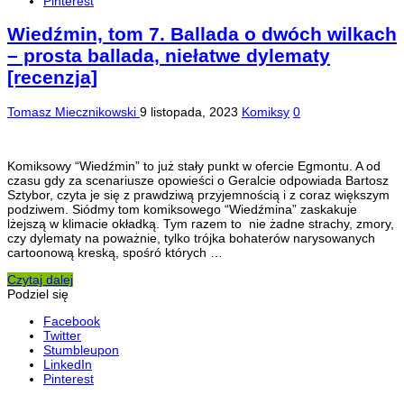
Pinterest
Wiedźmin, tom 7. Ballada o dwóch wilkach
– prosta ballada, niełatwe dylematy
[recenzja]
Tomasz Miecznikowski
9 listopada, 2023
Komiksy
0
Komiksowy “Wiedźmin” to już stały punkt w ofercie Egmontu. A od
czasu gdy za scenariusze opowieści o Geralcie odpowiada Bartosz
Sztybor, czyta je się z prawdziwą przyjemnością i z coraz większym
podziwem. Siódmy tom komiksowego “Wiedźmina” zaskakuje
lżejszą w klimacie okładką. Tym razem to nie żadne strachy, zmory,
czy dylematy na poważnie, tylko trójka bohaterów narysowanych
cartoonową kreską, spośró których …
Czytaj dalej
Podziel się
Facebook
Twitter
Stumbleupon
LinkedIn
Pinterest