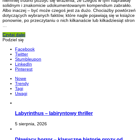
niemniej trudno pozbyć się wrażenia, że czegoś w tym naprawdę
solidnym i znakomicie udokumentowanym kompendium zabrakło.
Albo inaczej – być może czegoś jest za dużo. Chociażby powtórzeń
dotyczących wybranych faktów, które nagle pojawiają się w książce
ponownie, po przeczytaniu o nich kilkanaście lub kilkadziesiąt stron
…
Czytaj dalej
Podziel się
Facebook
Twitter
Stumbleupon
LinkedIn
Pinterest
Nowe
Trendy
Tagi
Uwagi
Labyrinthus – labiryntowy thriller
5 sierpnia, 2026
Dławiący horror – klasyczne historie grozy od