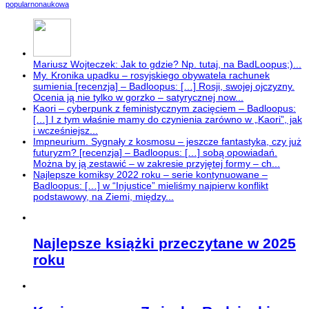
popularnonaukowa
Mariusz Wojteczek: Jak to gdzie? Np. tutaj, na BadLoopus;)...
My. Kronika upadku – rosyjskiego obywatela rachunek
sumienia [recenzja] – Badloopus: […] Rosji, swojej ojczyzny.
Ocenia ją nie tylko w gorzko – satyrycznej now...
Kaori – cyberpunk z feministycznym zacięciem – Badloopus:
[…] I z tym właśnie mamy do czynienia zarówno w „Kaori”, jak
i wcześniejsz...
Impneurium. Sygnały z kosmosu – jeszcze fantastyka, czy już
futuryzm? [recenzja] – Badloopus: […] sobą opowiadań.
Można by ją zestawić – w zakresie przyjętej formy – ch...
Najlepsze komiksy 2022 roku – serie kontynuowane –
Badloopus: […] w “Injustice” mieliśmy najpierw konflikt
podstawowy, na Ziemi, między...
Najlepsze książki przeczytane w 2025
roku