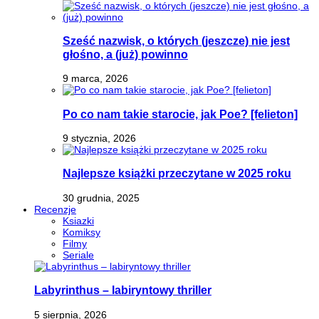
Sześć nazwisk, o których (jeszcze) nie jest
głośno, a (już) powinno
9 marca, 2026
Po co nam takie starocie, jak Poe? [felieton]
9 stycznia, 2026
Najlepsze książki przeczytane w 2025 roku
30 grudnia, 2025
Recenzje
Ksiazki
Komiksy
Filmy
Seriale
Labyrinthus – labiryntowy thriller
5 sierpnia, 2026