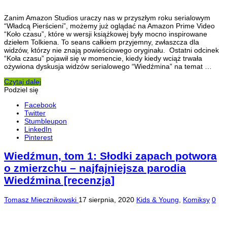
Zanim Amazon Studios uraczy nas w przyszłym roku serialowym
“Władcą Pierścieni”, możemy już oglądać na Amazon Prime Video
“Koło czasu”, które w wersji książkowej były mocno inspirowane
dziełem Tolkiena. To seans całkiem przyjemny, zwłaszcza dla
widzów, którzy nie znają powieściowego oryginału. Ostatni odcinek
“Koła czasu” pojawił się w momencie, kiedy kiedy wciąż trwała
ożywiona dyskusja widzów serialowego “Wiedźmina” na temat …
Czytaj dalej
Podziel się
Facebook
Twitter
Stumbleupon
LinkedIn
Pinterest
Wiedźmun, tom 1: Słodki zapach potwora
o zmierzchu – najfajniejsza parodia
Wiedźmina [recenzja]
Tomasz Miecznikowski
17 sierpnia, 2020
Kids & Young
,
Komiksy
0