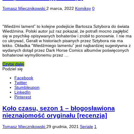
Tomasz Miecznikowski
2 marca, 2022
Komiksy
0
“Wiedźmi lament” to kolejne podejście Bartosza Sztybora do świata
Wiedźmina. Polski autor już raz pokazał, że potrafi mocno zagłębić
się w psychikę opisywanych bohaterów i zrobił to ponownie. I nie ma
co ukrywać, Geralt w historiach pisanych przez Sztybora nie ma
lekko. Okładka “Wiedźmiego lamentu” jest najbardziej sugestywna z
wydanych dotąd przez Dark Horse Comics albumów poświęconych
bohaterowi wymyślonemu przez …
Czytaj dalej
Podziel się
Facebook
Twitter
Stumbleupon
LinkedIn
Pinterest
Koło czasu, sezon 1 – błogosławiona
nieznajomość oryginału [recenzja]
Tomasz Miecznikowski
29 grudnia, 2021
Seriale
1