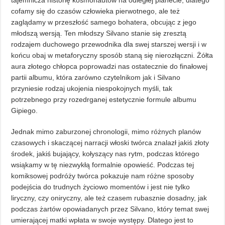
tajemnicza historię kosmonautów na odległej planecie, dlatego
cofamy się do czasów człowieka pierwotnego, ale też
zaglądamy w przeszłość samego bohatera, obcując z jego
młodszą wersją. Ten młodszy Silvano stanie się zresztą
rodzajem duchowego przewodnika dla swej starszej wersji i w
końcu obaj w metaforyczny sposób staną się nierozłączni. Żółta
aura złotego chłopca poprowadzi nas ostatecznie do finałowej
partii albumu, która zarówno czytelnikom jak i Silvano
przyniesie rodzaj ukojenia niespokojnych myśli, tak
potrzebnego przy rozedrganej estetycznie formule albumu
Gipiego.
Jednak mimo zaburzonej chronologii, mimo różnych planów
czasowych i skaczącej narracji włoski twórca znalazł jakiś złoty
środek, jakiś bujający, kołyszący nas rytm, podczas którego
wsiąkamy w tę niezwykłą formalnie opowieść. Podczas tej
komiksowej podróży twórca pokazuje nam różne sposoby
podejścia do trudnych życiowo momentów i jest nie tylko
liryczny, czy oniryczny, ale też czasem rubasznie dosadny, jak
podczas żartów opowiadanych przez Silvano, który temat swej
umierającej matki wpłata w swoje występy. Dlatego jest to