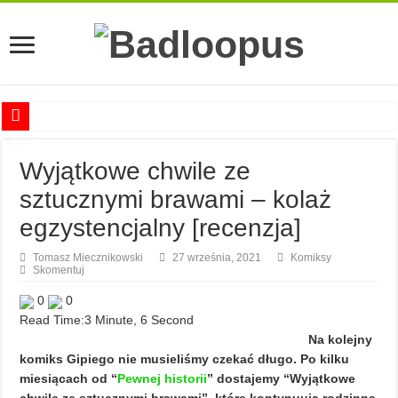
Anna Romaszkan – Praca w prosektorium nie pomaga oswoić się ze śmiercią
Wyjątkowe chwile ze
Najciekawsze książki o kobietach nauki
sztucznymi brawami – kolaż
Najlepsze mangi dla dorosłych
egzystencjalny [recenzja]
Najciekawsze zapowiedzi komiksowe na 2023 rok
Tomasz Miecznikowski
27 września, 2021
Komiksy
Skomentuj
0
0
Read Time:
3 Minute, 6 Second
Na kolejny
komiks Gipiego nie musieliśmy czekać długo. Po kilku
miesiącach od “
Pewnej historii
” dostajemy “Wyjątkowe