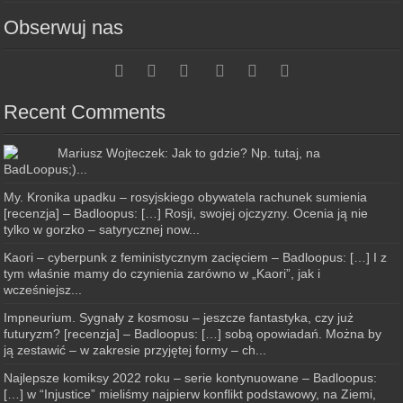
Obserwuj nas
Recent Comments
Mariusz Wojteczek: Jak to gdzie? Np. tutaj, na
BadLoopus;)...
My. Kronika upadku – rosyjskiego obywatela rachunek sumienia
[recenzja] – Badloopus: […] Rosji, swojej ojczyzny. Ocenia ją nie
tylko w gorzko – satyrycznej now...
Kaori – cyberpunk z feministycznym zacięciem – Badloopus: […] I z
tym właśnie mamy do czynienia zarówno w „Kaori”, jak i
wcześniejsz...
Impneurium. Sygnały z kosmosu – jeszcze fantastyka, czy już
futuryzm? [recenzja] – Badloopus: […] sobą opowiadań. Można by
ją zestawić – w zakresie przyjętej formy – ch...
Najlepsze komiksy 2022 roku – serie kontynuowane – Badloopus:
[…] w “Injustice” mieliśmy najpierw konflikt podstawowy, na Ziemi,