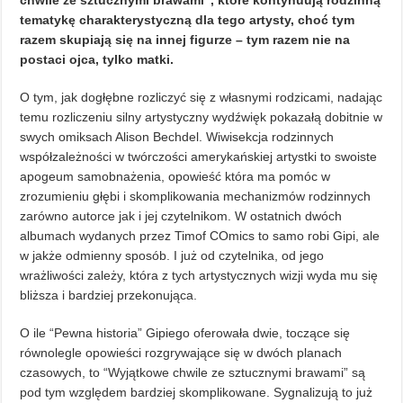
chwile ze sztucznymi brawami”, które kontynuują rodzinną
tematykę charakterystyczną dla tego artysty, choć tym
razem skupiają się na innej figurze – tym razem nie na
postaci ojca, tylko matki.
O tym, jak dogłębne rozliczyć się z własnymi rodzicami, nadając
temu rozliczeniu silny artystyczny wydźwięk pokazałą dobitnie w
swych omiksach Alison Bechdel. Wiwisekcja rodzinnych
współzależności w twórczości amerykańskiej artystki to swoiste
apogeum samobnażenia, opowieść która ma pomóc w
zrozumieniu głębi i skomplikowania mechanizmów rodzinnych
zarówno autorce jak i jej czytelnikom. W ostatnich dwóch
albumach wydanych przez Timof COmics to samo robi Gipi, ale
w jakże odmienny sposób. I już od czytelnika, od jego
wrażliwości zależy, która z tych artystycznych wizji wyda mu się
bliższa i bardziej przekonująca.
O ile “Pewna historia” Gipiego oferowała dwie, toczące się
równolegle opowieści rozgrywające się w dwóch planach
czasowych, to “Wyjątkowe chwile ze sztucznymi brawami” są
pod tym względem bardziej skomplikowane. Sygnalizują to już