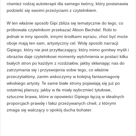
również rodzaj autoterapii dla samego twórcy, który postanawia
podzielić się swoimi przeżyciami z czytelnikiem.
W ten właśnie sposób Gipi zbliża się tematycznie do tego, co
próbowała czytelnikom przekazać Alison Bechdel. Robi to
jednak w inny sposób, innymi środkami wyrazu, choć być może
oboje mają ten sam, artystyczny cel. Wolę sposób narracji
Gipiego, który nie jest przytłaczający, który mimo gonitwy myśli i
obrazów daje czytelnikowi momenty wytchnienia w postaci kilku
białych stron po każdym z rozdziałów, jakby skłaniając nas do
zatrzymania się i przyswojenia sobie tego, co właśnie
przeczytaliśmy, zanim wskoczymy w kolejną fantasmagorię
włoskiego artysty. Te same białe strony pojawiają się już po
ostatniej planszy, jakby w tle miały wybrzmieć tytułowe,
sztuczne brawa, które w opowieści Gipiego łączą w idealnych
proporcjach prawdę i fałsz przeżywanych chwil, z którymi
zmaga się walczący o spokój ducha bohater.