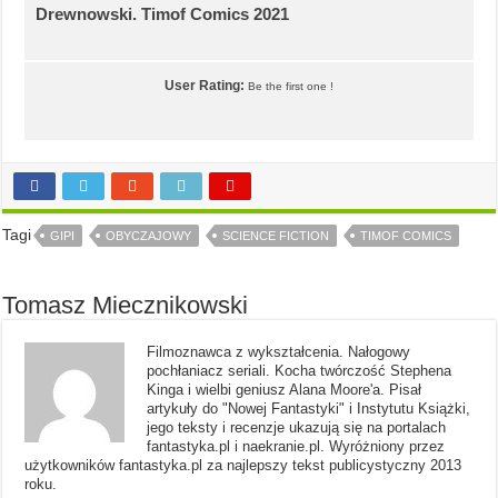
Drewnowski. Timof Comics 2021
User Rating:
Be the first one !
Tagi
GIPI
OBYCZAJOWY
SCIENCE FICTION
TIMOF COMICS
Tomasz Miecznikowski
Filmoznawca z wykształcenia. Nałogowy
pochłaniacz seriali. Kocha twórczość Stephena
Kinga i wielbi geniusz Alana Moore'a. Pisał
artykuły do "Nowej Fantastyki" i Instytutu Książki,
jego teksty i recenzje ukazują się na portalach
fantastyka.pl i naekranie.pl. Wyróżniony przez
użytkowników fantastyka.pl za najlepszy tekst publicystyczny 2013
roku.