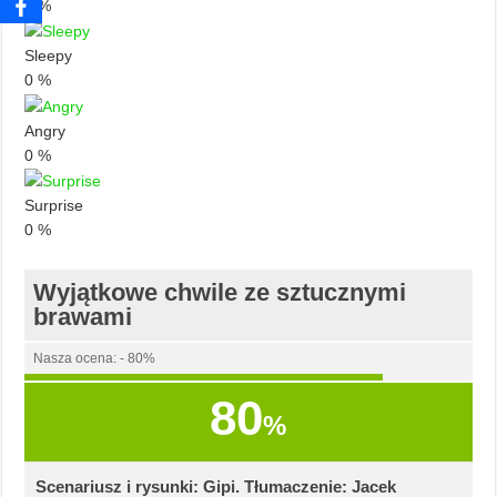
0
%
Sleepy
0
%
Angry
0
%
Surprise
0
%
Wyjątkowe chwile ze sztucznymi
brawami
Nasza ocena: - 80%
80
%
Scenariusz i rysunki: Gipi. Tłumaczenie: Jacek