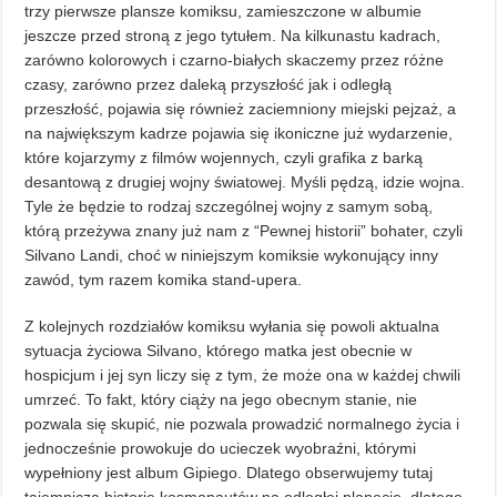
trzy pierwsze plansze komiksu, zamieszczone w albumie
jeszcze przed stroną z jego tytułem. Na kilkunastu kadrach,
zarówno kolorowych i czarno-białych skaczemy przez różne
czasy, zarówno przez daleką przyszłość jak i odległą
przeszłość, pojawia się również zaciemniony miejski pejzaż, a
na największym kadrze pojawia się ikoniczne już wydarzenie,
które kojarzymy z filmów wojennych, czyli grafika z barką
desantową z drugiej wojny światowej. Myśli pędzą, idzie wojna.
Tyle że będzie to rodzaj szczególnej wojny z samym sobą,
którą przeżywa znany już nam z “Pewnej historii” bohater, czyli
Silvano Landi, choć w niniejszym komiksie wykonujący inny
zawód, tym razem komika stand-upera.
Z kolejnych rozdziałów komiksu wyłania się powoli aktualna
sytuacja życiowa Silvano, którego matka jest obecnie w
hospicjum i jej syn liczy się z tym, że może ona w każdej chwili
umrzeć. To fakt, który ciąży na jego obecnym stanie, nie
pozwala się skupić, nie pozwala prowadzić normalnego życia i
jednocześnie prowokuje do ucieczek wyobraźni, którymi
wypełniony jest album Gipiego. Dlatego obserwujemy tutaj