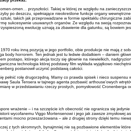
nomen-omen… przyszłości. Takiej w której ze względu na zanieczyszczen
zyby po deszczu, spełniające nieokreślone funkcje organy wewnętrzne 
tuki, takich jak przeprowadzane w formie spektaklu chirurgiczne zab
 farmę sukcesywnie usuwanych organów. Ze względu na swoją rozpoznawa
spieszoną ewolucję uznają za zbawienie dla gatunku, są bowiem jeszcz
w 1970 roku inną pozycją w jego portfolio, obie produkcje nie mają z so
rga body horrorem. Ten jednak jest tu ledwie dodatkiem – daniem głów
m postapo, którego akcja toczy się głownie na niewielkich, nadgryzion
ganiczna technologia której podstawy film wykłada wyjątkowo niechętn
onenberg postanowił uczynić podstawą całości.
 się pełnić rolę drugorzędną. Mamy co prawda spisek i nieco suspens
abawę Saula Tensera w tajnego agenta pozbawić arthouse’owych wtrętó
 miarę w przedstawianiu rzeczy prostych, pomysłowość Cronenberga od
re wrażenie – i na szczęście ich obecność nie ogranicza się jedynie 
torii wycofanemu Viggo Mortensenowi i jego jak zawsze zmysłowej asyst
entami mocno przeszarżowana – ale z drugiej strony dzięki temu niewąt
raczej z tych skromnych, bynajmniej nie są pozbawione elementów któr