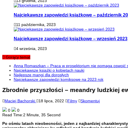
13 grudnia, 2023
Najciekawsze zapowiedzi książkowe – październik 2
11 października, 2023
Najciekawsze zapowiedzi książkowe – wrzesień 2023
4 września, 2023
Gorący temat
Anna Romaszkan – Praca w prosektorium nie pomaga oswoić si
Najciekawsze książki o kobietach nauki
Najlepsze mangi dla dorosłych
Najciekawsze zapowiedzi komiksowe na 2023 rok
Zbrodnie przyszłości – meandry ludzkiej ew
Maciej Bachorski
18 lipca, 2022
Filmy
Skomentuj
0
0
Read Time:
2 Minute, 35 Second
Po ośmiu latach nieobecności, jeden z najbardziej charakterys
uniwersalny skłaniający ku refleksji nad kondycją ludzkiej cywili