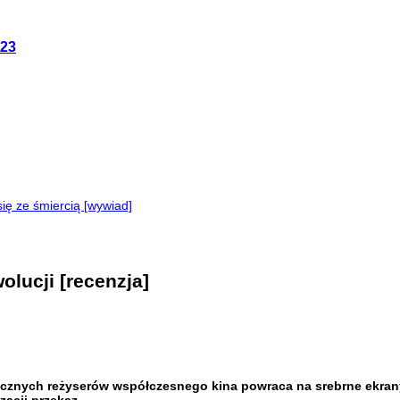
023
ę ze śmiercią [wywiad]
olucji [recenzja]
tycznych reżyserów współczesnego kina powraca na srebrne ekran
zacji przekaz.