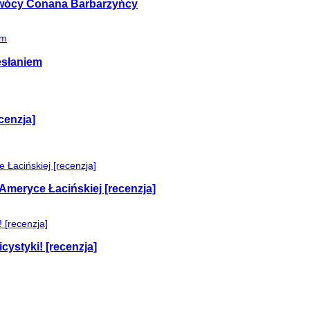
 twócy Conana Barbarzyńcy
esłaniem
cenzja]
Ameryce Łacińskiej [recenzja]
cystyki! [recenzja]