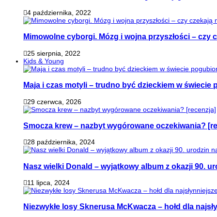
4 października, 2022
Mimowolne cyborgi. Mózg i wojna przyszłości – czy 
25 sierpnia, 2022
Kids & Young
Maja i czas motyli – trudno być dzieckiem w świeci
29 czerwca, 2026
Smocza krew – nazbyt wygórowane oczekiwania? [re
28 października, 2024
Nasz wielki Donald – wyjątkowy album z okazji 90. ur
11 lipca, 2024
Niezwykłe losy Sknerusa McKwacza – hołd dla najsły