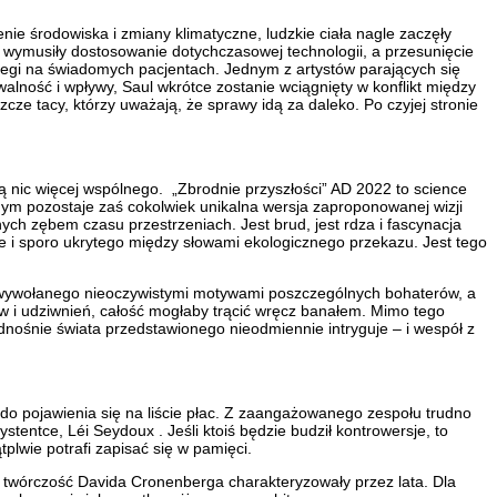
ie środowiska i zmiany klimatyczne, ludzkie ciała nagle zaczęły
wymusiły dostosowanie dotychczasowej technologii, a przesunięcie
iegi na świadomych pacjentach. Jednym z artystów parających się
lność i wpływy, Saul wkrótce zostanie wciągnięty w konflikt między
e tacy, którzy uważają, że sprawy idą za daleko. Po czyjej stronie
bą nic więcej wspólnego. „Zbrodnie przyszłości” AD 2022 to science
nym pozostaje zaś cokolwiek unikalna wersja zaproponowanej wizji
ych zębem czasu przestrzeniach. Jest brud, jest rdza i fascynacja
ie i sporo ukrytego między słowami ekologicznego przekazu. Jest tego
u wywołanego nieoczywistymi motywami poszczególnych bohaterów, a
w i udziwnień, całość mogłaby trącić wręcz banałem. Mimo tego
nośnie świata przedstawionego nieodmiennie intryguje – i wespół z
do pojawienia się na liście płac. Z zaangażowanego zespołu trudno
entce, Léi Seydoux . Jeśli ktoiś będzie budził kontrowersje, to
plwie potrafi zapisać się w pamięci.
e twórczość Davida Cronenberga charakteryzowały przez lata. Dla