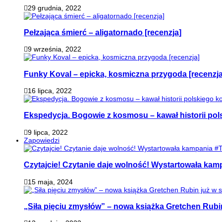
29 grudnia, 2022
Pełzająca śmierć – aligatornado [recenzja]
9 września, 2022
Funky Koval – epicka, kosmiczna przygoda [recenzja
16 lipca, 2022
Ekspedycja. Bogowie z kosmosu – kawał historii pol
9 lipca, 2022
Zapowiedzi
Czytajcie! Czytanie daje wolność! Wystartowała ka
15 maja, 2024
„Siła pięciu zmysłów” – nowa książka Gretchen Rubi