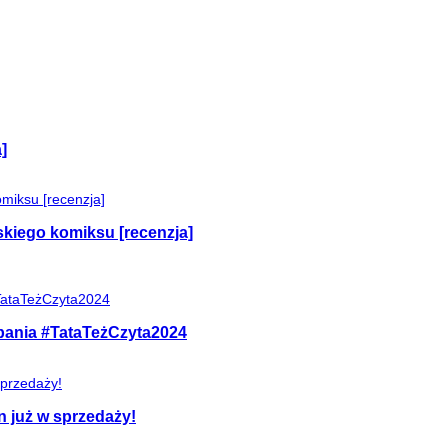
]
skiego komiksu [recenzja]
mpania #TataTeżCzyta2024
n już w sprzedaży!