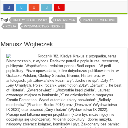
Tagi
DMITRY GLUKHOVSKY
FANTASTYKA
PRZEDPREMIEROWO
ROSJA
WYDAWNICTWO INSIGNIS
Mariusz Wojteczek
Rrocznik '82. Kiedyś Krakus z przypadku, teraz
Białostoczanin, z wyboru. Redaktor portali o popkulturze, recenzent,
publicysta. Współtwórca i redaktor portalu BadLoopus – W pętli
popkultury. Pisze opowiadania, które dotychczas publikował m.in. w
Grabarzu Polskim, Okolicy Strachu, Bramie, Histerii oraz w
antologiach, jak „Słowiańskie koszmary”, „Licho nie śpi”, „City 4”,
„Sny Umarłych. Polski rocznik weird fiction 2019”, „Żertwa”, „The best
of Histeria”, „Zwierzozwierz” i „Wszystkie kręgi piekła”. Laureat
czwartego miejsca w konkursie „X” na dziesięciolecie magazynu
Creatio Fantastica. Wydał autorskie zbiory opowiadań: „Ballady
morderców” (Phantom Books 2018) oraz „Dreszcze” (Wydawnictwo
IX 2021) oraz powieść „Ćmy i ludzie” (Wydawnictwo IX 2022).
Pracuje nad kilkoma innymi projektami (które być może nigdy nie
doczekają się ukończenia). Miłośnik popkultury i dobrej muzyki,
nałogowy zbieracz książek, komiksów i płyt. Zakochany bez pamięci