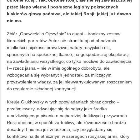
obronie Rosji. Tak, obronie Rosji, ale nie tej zawłaszczonej
przez ślepo wierne i posłuszne legiony pokracznych
klakierów głowy państwa, ale takiej Rosji, jakiej już dawno
nie ma.
Zbiór „Opowieści o Ojczyźnie” to quasi – ironiczny zestaw
literackich portretów. Autor nie stroni tutaj od obnażania
miałkości i nijakości prawdziwej natury rosyjskich elit,
spasionych na społecznej tkance, na gospodarczej eksploracji,
na zawładnianiu wszystkiego, co tylko możliwe do zawładnięcia.
I – rzecz jasna – nie w imię ogólnego dobrobytu, ale
wzbogacania się wybranych jednostek, za milczącym
przyzwoleniem władzy, za jej niewyartykułowanym roszczeniem
do regularnie składanej kontrybucji.
Kreuje Glukhovsky w tych opowiadaniach obraz gorzko –
prześmiewczy, odwołując się do satyry jako środka
umożliwiającego pisanie o najbardziej dotkliwych przywarach
Rosji obecnej w sposób żartobliwy, ale równocześnie bardzo
dosadny. I nie ma już znaczenia, czy przyglądamy się
konfliktowi na tle etnicznym w szeregach rosyjskiej armii, który