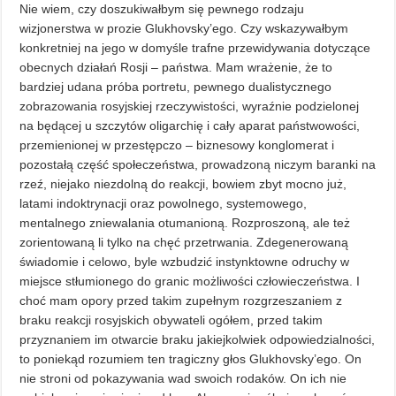
Nie wiem, czy doszukiwałbym się pewnego rodzaju
wizjonerstwa w prozie Glukhovsky’ego. Czy wskazywałbym
konkretniej na jego w domyśle trafne przewidywania dotyczące
obecnych działań Rosji – państwa. Mam wrażenie, że to
bardziej udana próba portretu, pewnego dualistycznego
zobrazowania rosyjskiej rzeczywistości, wyraźnie podzielonej
na będącej u szczytów oligarchię i cały aparat państwowości,
przemienionej w przestępczo – biznesowy konglomerat i
pozostałą część społeczeństwa, prowadzoną niczym baranki na
rzeź, niejako niezdolną do reakcji, bowiem zbyt mocno już,
latami indoktrynacji oraz powolnego, systemowego,
mentalnego zniewalania otumanioną. Rozproszoną, ale też
zorientowaną li tylko na chęć przetrwania. Zdegenerowaną
świadomie i celowo, byle wzbudzić instynktowne odruchy w
miejsce stłumionego do granic możliwości człowieczeństwa. I
choć mam opory przed takim zupełnym rozgrzeszaniem z
braku reakcji rosyjskich obywateli ogółem, przed takim
przyznaniem im otwarcie braku jakiejkolwiek odpowiedzialności,
to poniekąd rozumiem ten tragiczny głos Glukhovsky’ego. On
nie stroni od pokazywania wad swoich rodaków. On ich nie