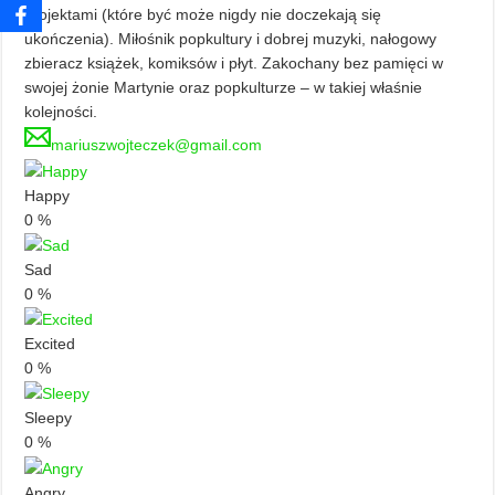
projektami (które być może nigdy nie doczekają się
ukończenia). Miłośnik popkultury i dobrej muzyki, nałogowy
zbieracz książek, komiksów i płyt. Zakochany bez pamięci w
swojej żonie Martynie oraz popkulturze – w takiej właśnie
kolejności.
mariuszwojteczek@gmail.com
Happy
0
%
Sad
0
%
Excited
0
%
Sleepy
0
%
Angry