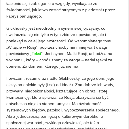
łaszenie się i zabieganie o względy, wynikające ze
świadomości, jak łatwo zostać strąconym z piedestału przez
kaprys panującego.
Glukhovsky jest nieodrodnym synem swej ojczyzny, co
uwidacznia się nie tylko w tym zbiorze opowiadań, ale i
poniekąd w całej jego twórczości. Od wspomnianego tomu
„Witajcie w Rosji”, poprzez choćby nie mniej wart uwagi
powieściowy „
Tekst
”. Jest synem Matki Rosji, uchodźcą na
wygnaniu, który – choć uznany za wroga – nadal tęskni za
domem. Za domem, którego już nie ma.
I owszem, rozumie aż nadto Glukhovsky, że jego dom, jego
ojczyzna dalekie były (i są) od ideału. Zna dobrze ich wady,
przywary, niedoskonałości, kształtujące ich obraz, istotę,
kwintesencję, która sprawia, że Rosja okazywała się być
dotychczas niejako stanem umysłu. Ma świadomość
systemowych błędów, patologii, wypoczwarzenia społecznego.
Ale z jednoczesną pamięcią o kulturowym dorobku, o
społecznej wartości „zwykłego człowieka”, ale też o