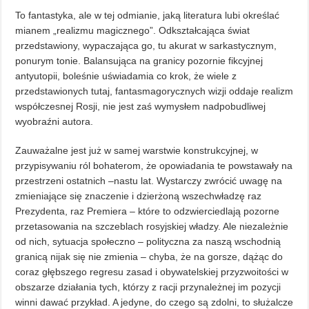
To fantastyka, ale w tej odmianie, jaką literatura lubi określać
mianem „realizmu magicznego”. Odkształcająca świat
przedstawiony, wypaczająca go, tu akurat w sarkastycznym,
ponurym tonie. Balansująca na granicy pozornie fikcyjnej
antyutopii, boleśnie uświadamia co krok, że wiele z
przedstawionych tutaj, fantasmagorycznych wizji oddaje realizm
współczesnej Rosji, nie jest zaś wymysłem nadpobudliwej
wyobraźni autora.
Zauważalne jest już w samej warstwie konstrukcyjnej, w
przypisywaniu ról bohaterom, że opowiadania te powstawały na
przestrzeni ostatnich –nastu lat. Wystarczy zwrócić uwagę na
zmieniające się znaczenie i dzierżoną wszechwładzę raz
Prezydenta, raz Premiera – które to odzwierciedlają pozorne
przetasowania na szczeblach rosyjskiej władzy. Ale niezależnie
od nich, sytuacja społeczno – polityczna za naszą wschodnią
granicą nijak się nie zmienia – chyba, że na gorsze, dążąc do
coraz głębszego regresu zasad i obywatelskiej przyzwoitości w
obszarze działania tych, którzy z racji przynależnej im pozycji
winni dawać przykład. A jedyne, do czego są zdolni, to służalcze