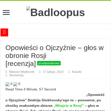
Anna Romaszkan – Praca w prosektorium nie pomaga oswoić się ze śmiercią
Opowieści o Ojczyźnie – głos w
Najciekawsze książki o kobietach nauki
obronie Rosji
Najlepsze mangi dla dorosłych
[recenzja]
przedpremierowo
Najciekawsze zapowiedzi komiksowe na 2023 rok
Mariusz Wojteczek
17 lutego, 2023
Ksiazki
Skomentuj
0
0
Read Time:
4 Minute, 57 Second
„Opowieść
o Ojczyźnie” Dmitrija Glukhovsky’ego to – ponownie, po
choćby znakomitym zbiorze
„Witajcie w Rosji”
– głos w