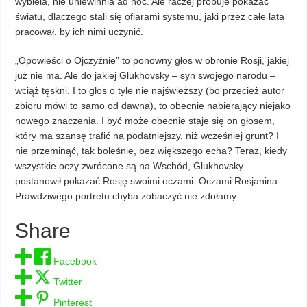
wybiela, nie uniewinnia ad hoc. Ale raczej próbuje pokazać
światu, dlaczego stali się ofiarami systemu, jaki przez całe lata
pracował, by ich nimi uczynić.
„Opowieści o Ojczyźnie” to ponowny głos w obronie Rosji, jakiej
już nie ma. Ale do jakiej Glukhovsky – syn swojego narodu –
wciąż tęskni. I to głos o tyle nie najświeższy (bo przecież autor
zbioru mówi to samo od dawna), to obecnie nabierający niejako
nowego znaczenia. I być może obecnie staje się on głosem,
który ma szansę trafić na podatniejszy, niż wcześniej grunt? I
nie przeminąć, tak boleśnie, bez większego echa? Teraz, kiedy
wszystkie oczy zwrócone są na Wschód, Glukhovsky
postanowił pokazać Rosję swoimi oczami. Oczami Rosjanina.
Prawdziwego portretu chyba zobaczyć nie zdołamy.
Share
Facebook
Twitter
Pinterest