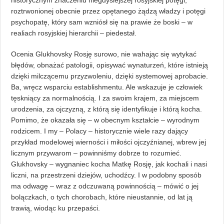
historycznym znaczeniu niegdysiejszej rosyjskiej potęgi,
roztrwonionej obecnie przez opętanego żądzą władzy i potęgi
psychopatę, który sam wzniósł się na prawie że boski – w
realiach rosyjskiej hierarchii – piedestał.
Ocenia Glukhovsky Rosję surowo, nie wahając się wytykać
błędów, obnażać patologii, opisywać wynaturzeń, które istnieją
dzięki milczącemu przyzwoleniu, dzięki systemowej aprobacie.
Ba, wręcz wsparciu establishmentu. Ale wskazuje je człowiek
tęskniący za normalnością. I za swoim krajem, za miejscem
urodzenia, za ojczyzną, z którą się identyfikuje i którą kocha.
Pomimo, że okazała się – w obecnym kształcie – wyrodnym
rodzicem. I my – Polacy – historycznie wiele razy dający
przykład modelowej wierności i miłości ojczyźnianej, wbrew jej
licznym przywarom – powinniśmy dobrze to rozumieć.
Glukhovsky – wygnaniec kocha Matkę Rosję, jak kochali i nasi
liczni, na przestrzeni dziejów, uchodźcy. I w podobny sposób
ma odwagę – wraz z odczuwaną powinnością – mówić o jej
bolączkach, o tych chorobach, które nieustannie, od lat ją
trawią, wiodąc ku przepaści.