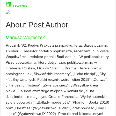
LinkedIn
About Post Author
Mariusz Wojteczek
Rrocznik '82. Kiedyś Krakus z przypadku, teraz Białostoczanin,
z wyboru. Redaktor portali o popkulturze, recenzent, publicysta.
Współtwórca i redaktor portalu BadLoopus – W pętli popkultury.
Pisze opowiadania, które dotychczas publikował m.in. w
Grabarzu Polskim, Okolicy Strachu, Bramie, Histerii oraz w
antologiach, jak „Słowiańskie koszmary”, „Licho nie śpi”, „City
4”, „Sny Umarłych. Polski rocznik weird fiction 2019”, „Żertwa”,
„The best of Histeria”, „Zwierzozwierz” i „Wszystkie kręgi
piekła”. Laureat czwartego miejsca w konkursie „X” na
dziesięciolecie magazynu Creatio Fantastica. Wydał autorskie
zbiory opowiadań: „Ballady morderców” (Phantom Books 2018)
oraz „Dreszcze” (Wydawnictwo IX 2021) oraz powieść „Ćmy i
ludzie” (Wydawnictwo IX 2022). Pracuje nad kilkoma innymi