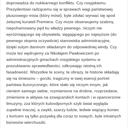
doprowadza do nuklearnego konfliktu. Czy rosyjskiemu
Prezydentowi radzącemu się w sprawach wagi państwowej
pluszowego misia (który mówi), byle zdołać wyrwać się spod
żelaznej kurateli Premiera. Czy może obserwujemy szalony,
niepohamowany pęd ku władzy pewnego, niczym nie
wyróżniającego się obywatela, sięgającego po najwyższe (do
pewnego stopnia oczywiście) stanowiska administracyjne,
dzięki sutym daninom składanym do odpowiedniej windy. Czy
może też wędrujemy za Nikołajem Pawłowiczem po
administracyjnych gmachach rosyjskiego systemu w
poszukiwaniu sprawiedliwości, odkrywając istotną ich
fasadowość. Wszystkie te sceny, te obrazy, te historie składają
się na śmieszno – gorzki, tragiczny w swej esencji portret
państwa iluzorycznego, które stało się niczym innym, jak
cieniem samego siebie, rozmienione na drobne, rozprzedane,
zmienione w aktywa na szwajcarskich kontach i w opancerzone
limuzyny, zza których kuloodpornych szyb świat wygląda
zupełnie inaczej, a zwykli, szarzy ludzie, ledwie wiążący koniec
z końcem są tylko pożywką dla coraz to nowych, byle intratnych
biznesów wierchuszki.