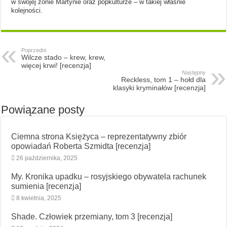
w swojej żonie Martynie oraz popkulturze – w takiej właśnie
kolejności.
Poprzedni
Wilcze stado – krew, krew,
więcej krwi! [recenzja]
Następny
Reckless, tom 1 – hołd dla
klasyki kryminałów [recenzja]
Powiązane posty
Ciemna strona Księżyca – reprezentatywny zbiór
opowiadań Roberta Szmidta [recenzja]
26 października, 2025
My. Kronika upadku – rosyjskiego obywatela rachunek
sumienia [recenzja]
8 kwietnia, 2025
Shade. Człowiek przemiany, tom 3 [recenzja]