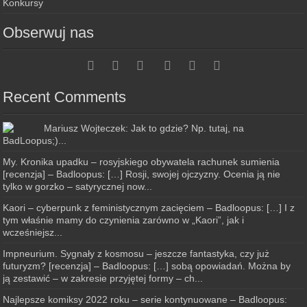
Konkursy
Obserwuj nas
Recent Comments
Mariusz Wojteczek: Jak to gdzie? Np. tutaj, na
BadLoopus;)...
My. Kronika upadku – rosyjskiego obywatela rachunek sumienia
[recenzja] – Badloopus: […] Rosji, swojej ojczyzny. Ocenia ją nie
tylko w gorzko – satyrycznej now...
Kaori – cyberpunk z feministycznym zacięciem – Badloopus: […] I z
tym właśnie mamy do czynienia zarówno w „Kaori”, jak i
wcześniejsz...
Impneurium. Sygnały z kosmosu – jeszcze fantastyka, czy już
futuryzm? [recenzja] – Badloopus: […] sobą opowiadań. Można by
ją zestawić – w zakresie przyjętej formy – ch...
Najlepsze komiksy 2022 roku – serie kontynuowane – Badloopus: