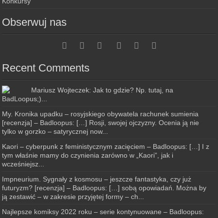
Konkursy
Obserwuj nas
Recent Comments
Mariusz Wojteczek: Jak to gdzie? Np. tutaj, na
BadLoopus;)...
My. Kronika upadku – rosyjskiego obywatela rachunek sumienia
[recenzja] – Badloopus: […] Rosji, swojej ojczyzny. Ocenia ją nie
tylko w gorzko – satyrycznej now...
Kaori – cyberpunk z feministycznym zacięciem – Badloopus: […] I z
tym właśnie mamy do czynienia zarówno w „Kaori”, jak i
wcześniejsz...
Impneurium. Sygnały z kosmosu – jeszcze fantastyka, czy już
futuryzm? [recenzja] – Badloopus: […] sobą opowiadań. Można by
ją zestawić – w zakresie przyjętej formy – ch...
Najlepsze komiksy 2022 roku – serie kontynuowane – Badloopus: