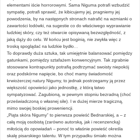
elementami iście horrorowymi. Sama Niguma potrafi wzbudzić
sympatię, potrafi sprawić, że kibicujemy jej, pragniemy jej
powodzenia, by na następnych stronach natrafić na wzmianki o
zawartości lodówki, na sugestie co do właściwego wyprawianie
ludzkiej skóry, czy też otwarcie opisywaną bezwzględność, z
jaką dąży do celu. W końcu jest boginią, nie zwykła więc z
troską spoglądać na ludzkie bydło…
To doprawdy duża sztuka, tak umiejętnie balansować pomiędzy
gatunkami, pomiędzy sztafażem konwencyjnym. Tak zgrabnie
stosowane kontrapunkty potrafią podtrzymać swoisty niepokój
oraz podskórne napięcie, bo choć mamy świadomość
krwiożerczej natury Nigumy, to jednak postrzegamy ją przez
większość opowieści jako jednostkę, z którą łatwo
sympatyzować. Zagubioną, w pewnym stopniu bezradną (choć
przeświadczoną o własnej sile). I w dużej mierze tragiczną,
mimo swojej boskiej proweniencji.
„Piąta skóra Nigumy” to pierwsza powieść Bednarskiej, a – z
całą moją osobistą (zarówno autorską, jak i recenzencką)
miłością do opowiadań – ponoć to właśnie powieść określa
skalę pisarskiego talentu. W tym przypadku śmiało można