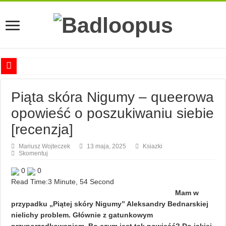
Anna Romaszkan – Praca w prosektorium nie pomaga oswoić się ze śmiercią
Piąta skóra Nigumy – queerowa
Najciekawsze książki o kobietach nauki
opowieść o poszukiwaniu siebie
Najlepsze mangi dla dorosłych
[recenzja]
Najciekawsze zapowiedzi komiksowe na 2023 rok
Mariusz Wojteczek
13 maja, 2025
Ksiazki
Skomentuj
0
0
Read Time:
3 Minute, 54 Second
Mam w
przypadku „Piątej skóry Nigumy” Aleksandry Bednarskiej
nielichy problem. Głównie z gatunkowym