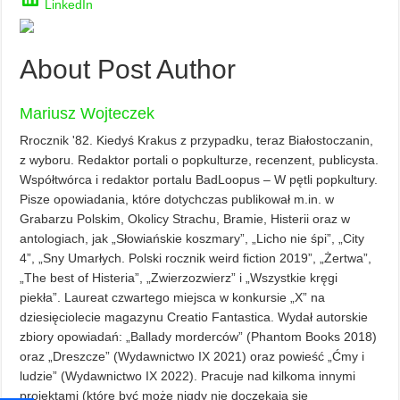
LinkedIn
About Post Author
Mariusz Wojteczek
Rrocznik '82. Kiedyś Krakus z przypadku, teraz Białostoczanin,
z wyboru. Redaktor portali o popkulturze, recenzent, publicysta.
Współtwórca i redaktor portalu BadLoopus – W pętli popkultury.
Pisze opowiadania, które dotychczas publikował m.in. w
Grabarzu Polskim, Okolicy Strachu, Bramie, Histerii oraz w
antologiach, jak „Słowiańskie koszmary”, „Licho nie śpi”, „City
4”, „Sny Umarłych. Polski rocznik weird fiction 2019”, „Żertwa”,
„The best of Histeria”, „Zwierzozwierz” i „Wszystkie kręgi
piekła”. Laureat czwartego miejsca w konkursie „X” na
dziesięciolecie magazynu Creatio Fantastica. Wydał autorskie
zbiory opowiadań: „Ballady morderców” (Phantom Books 2018)
oraz „Dreszcze” (Wydawnictwo IX 2021) oraz powieść „Ćmy i
ludzie” (Wydawnictwo IX 2022). Pracuje nad kilkoma innymi
projektami (które być może nigdy nie doczekają się