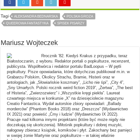
Tagi
ALEKSANDRA BEDNARSKA
POLSKA GROZA
QUEEROWA FANTASTYKA
SPISEK PISARZY
Mariusz Wojteczek
Rrocznik '82. Kiedyś Krakus z przypadku, teraz
Białostoczanin, z wyboru. Redaktor portali o popkulturze, recenzent,
publicysta. Współtwórca i redaktor portalu BadLoopus – W pętli
popkultury. Pisze opowiadania, które dotychczas publikował m.in. w
Grabarzu Polskim, Okolicy Strachu, Bramie, Histerii oraz w
antologiach, jak „Słowiańskie koszmary”, „Licho nie śpi”, „City 4”,
„Sny Umarłych. Polski rocznik weird fiction 2019”, „Żertwa”, „The best
of Histeria”, „Zwierzozwierz” i „Wszystkie kręgi piekła”. Laureat
czwartego miejsca w konkursie „X” na dziesięciolecie magazynu
Creatio Fantastica. Wydał autorskie zbiory opowiadań: „Ballady
morderców” (Phantom Books 2018) oraz „Dreszcze” (Wydawnictwo
IX 2021) oraz powieść „Ćmy i ludzie” (Wydawnictwo IX 2022).
Pracuje nad kilkoma innymi projektami (które być może nigdy nie
doczekają się ukończenia). Miłośnik popkultury i dobrej muzyki,
nałogowy zbieracz książek, komiksów i płyt. Zakochany bez pamięci
w swojej żonie Martynie oraz popkulturze – w takiej właśnie