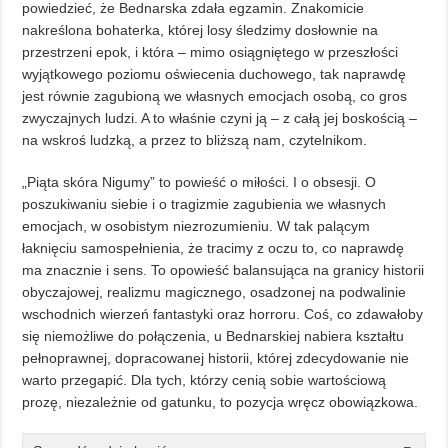
powiedzieć, że Bednarska zdała egzamin. Znakomicie
nakreślona bohaterka, której losy śledzimy dosłownie na
przestrzeni epok, i która – mimo osiągniętego w przeszłości
wyjątkowego poziomu oświecenia duchowego, tak naprawdę
jest równie zagubioną we własnych emocjach osobą, co gros
zwyczajnych ludzi. A to właśnie czyni ją – z całą jej boskością –
na wskroś ludzką, a przez to bliższą nam, czytelnikom.
„Piąta skóra Nigumy” to powieść o miłości. I o obsesji. O
poszukiwaniu siebie i o tragizmie zagubienia we własnych
emocjach, w osobistym niezrozumieniu. W tak palącym
łaknięciu samospełnienia, że tracimy z oczu to, co naprawdę
ma znacznie i sens. To opowieść balansująca na granicy historii
obyczajowej, realizmu magicznego, osadzonej na podwalinie
wschodnich wierzeń fantastyki oraz horroru. Coś, co zdawałoby
się niemożliwe do połączenia, u Bednarskiej nabiera kształtu
pełnoprawnej, dopracowanej historii, której zdecydowanie nie
warto przegapić. Dla tych, którzy cenią sobie wartościową
prozę, niezależnie od gatunku, to pozycja wręcz obowiązkowa.