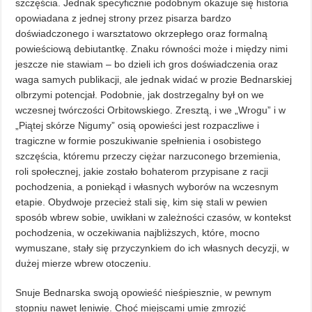
szczęścia. Jednak specyficznie podobnym okazuje się historia
opowiadana z jednej strony przez pisarza bardzo
doświadczonego i warsztatowo okrzepłego oraz formalną
powieściową debiutantkę. Znaku równości może i między nimi
jeszcze nie stawiam – bo dzieli ich gros doświadczenia oraz
waga samych publikacji, ale jednak widać w prozie Bednarskiej
olbrzymi potencjał. Podobnie, jak dostrzegalny był on we
wczesnej twórczości Orbitowskiego. Zresztą, i we „Wrogu” i w
„Piątej skórze Nigumy” osią opowieści jest rozpaczliwe i
tragiczne w formie poszukiwanie spełnienia i osobistego
szczęścia, któremu przeczy ciężar narzuconego brzemienia,
roli społecznej, jakie zostało bohaterom przypisane z racji
pochodzenia, a poniekąd i własnych wyborów na wczesnym
etapie. Obydwoje przecież stali się, kim się stali w pewien
sposób wbrew sobie, uwikłani w zależności czasów, w kontekst
pochodzenia, w oczekiwania najbliższych, które, mocno
wymuszane, stały się przyczynkiem do ich własnych decyzji, w
dużej mierze wbrew otoczeniu.
Snuje Bednarska swoją opowieść nieśpiesznie, w pewnym
stopniu nawet leniwie. Choć miejscami umie zmrozić