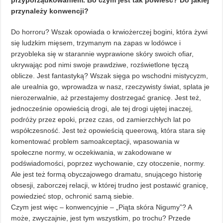
przyporządkowaniem. Bo czym jest tak powieść? Do jakiej
przynależy konwencji?
Do horroru? Wszak opowiada o krwiożerczej bogini, która żywi
się ludzkim mięsem, trzymanym na zapas w lodówce i
przyobleka się w starannie wyprawione skóry swoich ofiar,
ukrywając pod nimi swoje prawdziwe, rozświetlone tęczą
oblicze. Jest fantastyką? Wszak sięga po wschodni mistycyzm,
ale urealnia go, wprowadza w nasz, rzeczywisty świat, splata je
nierozerwalnie, aż przestajemy dostrzegać granicę. Jest też,
jednocześnie opowieścią drogi, ale tej drogi ujętej inaczej,
podróży przez epoki, przez czas, od zamierzchłych lat po
współczesność. Jest też opowieścią queerową, która stara się
komentować problem samoakceptacji, wpasowania w
społeczne normy, w oczekiwania, w zakodowane w
podświadomości, poprzez wychowanie, czy otoczenie, normy.
Ale jest też formą obyczajowego dramatu, snującego historię
obsesji, zaborczej relacji, w której trudno jest postawić granicę,
powiedzieć stop, ochronić samą siebie.
Czym jest więc – konwencyjnie – „Piąta skóra Nigumy”? A
może, zwyczajnie, jest tym wszystkim, po trochu? Przede