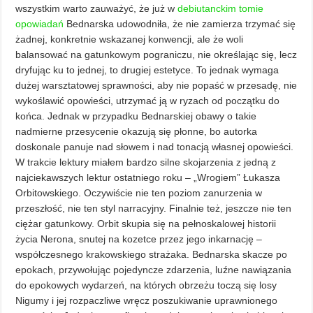
wszystkim warto zauważyć, że już w
debiutanckim tomie
opowiadań
Bednarska udowodniła, że nie zamierza trzymać się
żadnej, konkretnie wskazanej konwencji, ale że woli
balansować na gatunkowym pograniczu, nie określając się, lecz
dryfując ku to jednej, to drugiej estetyce. To jednak wymaga
dużej warsztatowej sprawności, aby nie popaść w przesadę, nie
wykoślawić opowieści, utrzymać ją w ryzach od początku do
końca. Jednak w przypadku Bednarskiej obawy o takie
nadmierne przesycenie okazują się płonne, bo autorka
doskonale panuje nad słowem i nad tonacją własnej opowieści.
W trakcie lektury miałem bardzo silne skojarzenia z jedną z
najciekawszych lektur ostatniego roku – „Wrogiem” Łukasza
Orbitowskiego. Oczywiście nie ten poziom zanurzenia w
przeszłość, nie ten styl narracyjny. Finalnie też, jeszcze nie ten
ciężar gatunkowy. Orbit skupia się na pełnoskalowej historii
życia Nerona, snutej na kozetce przez jego inkarnację –
współczesnego krakowskiego strażaka. Bednarska skacze po
epokach, przywołując pojedyncze zdarzenia, luźne nawiązania
do epokowych wydarzeń, na których obrzeżu toczą się losy
Nigumy i jej rozpaczliwe wręcz poszukiwanie uprawnionego