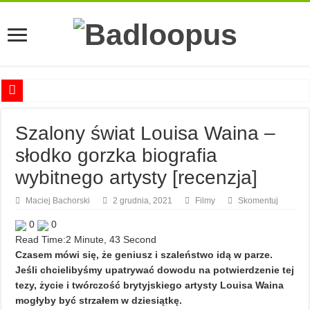
Anna Romaszkan – Praca w prosektorium nie pomaga oswoić się ze śmiercią
Szalony świat Louisa Waina –
Najciekawsze książki o kobietach nauki
słodko gorzka biografia
Najlepsze mangi dla dorosłych
wybitnego artysty [recenzja]
Najciekawsze zapowiedzi komiksowe na 2023 rok
Maciej Bachorski
2 grudnia, 2021
Filmy
Skomentuj
0
0
Read Time:
2 Minute, 43 Second
Czasem mówi się, że geniusz i szaleństwo idą w parze.
Jeśli chcielibyśmy upatrywać dowodu na potwierdzenie tej
tezy, życie i twórczość brytyjskiego artysty Louisa Waina
mogłyby być strzałem w dziesiątkę.