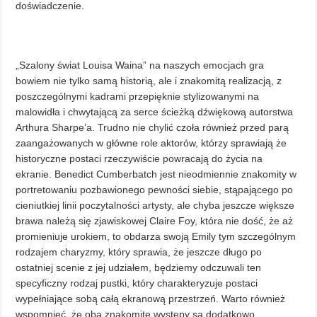
doświadczenie.
„Szalony świat Louisa Waina” na naszych emocjach gra
bowiem nie tylko samą historią, ale i znakomitą realizacją, z
poszczególnymi kadrami przepięknie stylizowanymi na
malowidła i chwytającą za serce ścieżką dźwiękową autorstwa
Arthura Sharpe’a. Trudno nie chylić czoła również przed parą
zaangażowanych w główne role aktorów, którzy sprawiają że
historyczne postaci rzeczywiście powracają do życia na
ekranie. Benedict Cumberbatch jest nieodmiennie znakomity w
portretowaniu pozbawionego pewności siebie, stąpającego po
cieniutkiej linii poczytalności artysty, ale chyba jeszcze większe
brawa należą się zjawiskowej Claire Foy, która nie dość, że aż
promieniuje urokiem, to obdarza swoją Emily tym szczególnym
rodzajem charyzmy, który sprawia, że jeszcze długo po
ostatniej scenie z jej udziałem, będziemy odczuwali ten
specyficzny rodzaj pustki, który charakteryzuje postaci
wypełniające sobą całą ekranową przestrzeń. Warto również
wspomnieć, że oba znakomite występy są dodatkowo