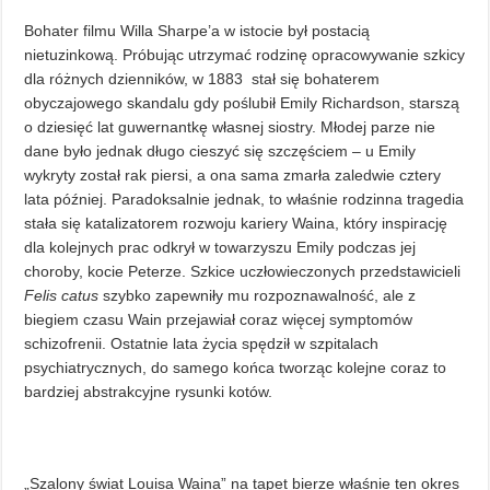
Bohater filmu Willa Sharpe’a w istocie był postacią
nietuzinkową. Próbując utrzymać rodzinę opracowywanie szkicy
dla różnych dzienników, w 1883 stał się bohaterem
obyczajowego skandalu gdy poślubił Emily Richardson, starszą
o dziesięć lat guwernantkę własnej siostry. Młodej parze nie
dane było jednak długo cieszyć się szczęściem – u Emily
wykryty został rak piersi, a ona sama zmarła zaledwie cztery
lata później. Paradoksalnie jednak, to właśnie rodzinna tragedia
stała się katalizatorem rozwoju kariery Waina, który inspirację
dla kolejnych prac odkrył w towarzyszu Emily podczas jej
choroby, kocie Peterze. Szkice uczłowieczonych przedstawicieli
Felis catus
szybko zapewniły mu rozpoznawalność, ale z
biegiem czasu Wain przejawiał coraz więcej symptomów
schizofrenii. Ostatnie lata życia spędził w szpitalach
psychiatrycznych, do samego końca tworząc kolejne coraz to
bardziej abstrakcyjne rysunki kotów.
„Szalony świat Louisa Waina” na tapet bierze właśnie ten okres