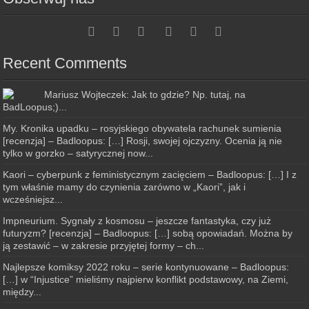
Recent Comments
Mariusz Wojteczek: Jak to gdzie? Np. tutaj, na
BadLoopus;)...
My. Kronika upadku – rosyjskiego obywatela rachunek sumienia
[recenzja] – Badloopus: […] Rosji, swojej ojczyzny. Ocenia ją nie
tylko w gorzko – satyrycznej now...
Kaori – cyberpunk z feministycznym zacięciem – Badloopus: […] I z
tym właśnie mamy do czynienia zarówno w „Kaori”, jak i
wcześniejsz...
Impneurium. Sygnały z kosmosu – jeszcze fantastyka, czy już
futuryzm? [recenzja] – Badloopus: […] sobą opowiadań. Można by
ją zestawić – w zakresie przyjętej formy – ch...
Najlepsze komiksy 2022 roku – serie kontynuowane – Badloopus:
[…] w “Injustice” mieliśmy najpierw konflikt podstawowy, na Ziemi,
między...