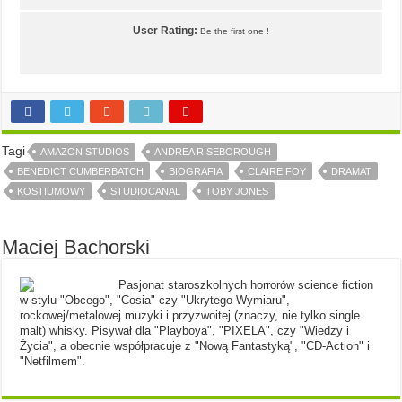
User Rating:
Be the first one !
Tagi
AMAZON STUDIOS
ANDREA RISEBOROUGH
BENEDICT CUMBERBATCH
BIOGRAFIA
CLAIRE FOY
DRAMAT
KOSTIUMOWY
STUDIOCANAL
TOBY JONES
Maciej Bachorski
Pasjonat staroszkolnych horrorów science fiction
w stylu "Obcego", "Cosia" czy "Ukrytego Wymiaru",
rockowej/metalowej muzyki i przyzwoitej (znaczy, nie tylko single
malt) whisky. Pisywał dla "Playboya", "PIXELA", czy "Wiedzy i
Życia", a obecnie współpracuje z "Nową Fantastyką", "CD-Action" i
"Netfilmem".