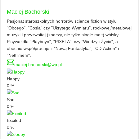
Maciej Bachorski
Pasjonat staroszkolnych horrorów science fiction w stylu
"Obcego", "Cosia" czy "Ukrytego Wymiaru", rockowej/metalowej
muzyki i przyzwoitej (znaczy, nie tylko single malt) whisky.
Pisywał dla "Playboya", "PIXELA", czy "Wiedzy i Życia", a
obecnie współpracuje z "Nową Fantastyką", "CD-Action" i
"Netfilmem".
maciej.bachorski@wp.pl
Happy
0
%
Sad
0
%
Excited
0
%