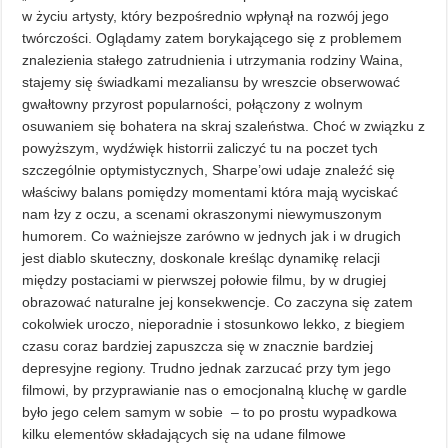
w życiu artysty, który bezpośrednio wpłynął na rozwój jego
twórczości. Oglądamy zatem borykającego się z problemem
znalezienia stałego zatrudnienia i utrzymania rodziny Waina,
stajemy się świadkami mezaliansu by wreszcie obserwować
gwałtowny przyrost popularności, połączony z wolnym
osuwaniem się bohatera na skraj szaleństwa. Choć w związku z
powyższym, wydźwięk historrii zaliczyć tu na poczet tych
szczególnie optymistycznych, Sharpe’owi udaje znaleźć się
właściwy balans pomiędzy momentami która mają wyciskać
nam łzy z oczu, a scenami okraszonymi niewymuszonym
humorem. Co ważniejsze zarówno w jednych jak i w drugich
jest diablo skuteczny, doskonale kreśląc dynamikę relacji
między postaciami w pierwszej połowie filmu, by w drugiej
obrazować naturalne jej konsekwencje. Co zaczyna się zatem
cokolwiek uroczo, nieporadnie i stosunkowo lekko, z biegiem
czasu coraz bardziej zapuszcza się w znacznie bardziej
depresyjne regiony. Trudno jednak zarzucać przy tym jego
filmowi, by przyprawianie nas o emocjonalną kluchę w gardle
było jego celem samym w sobie – to po prostu wypadkowa
kilku elementów składających się na udane filmowe