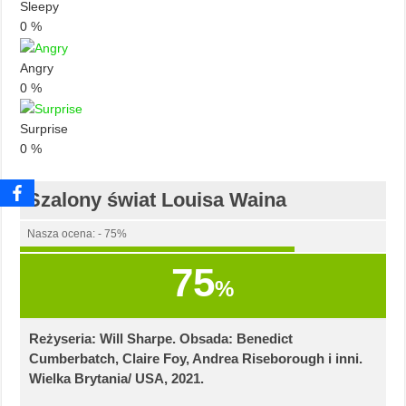
Sleepy
0
%
Angry
0
%
Surprise
0
%
Szalony świat Louisa Waina
Nasza ocena: - 75%
75
%
Reżyseria: Will Sharpe. Obsada: Benedict
Cumberbatch, Claire Foy, Andrea Riseborough i inni.
Wielka Brytania/ USA, 2021.