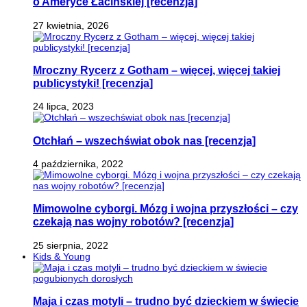
o Ameryce Łacińskiej [recenzja]
27 kwietnia, 2026
Mroczny Rycerz z Gotham – więcej, więcej takiej
publicystyki! [recenzja]
24 lipca, 2023
Otchłań – wszechświat obok nas [recenzja]
4 października, 2022
Mimowolne cyborgi. Mózg i wojna przyszłości – czy
czekają nas wojny robotów? [recenzja]
25 sierpnia, 2022
Kids & Young
Maja i czas motyli – trudno być dzieckiem w świecie