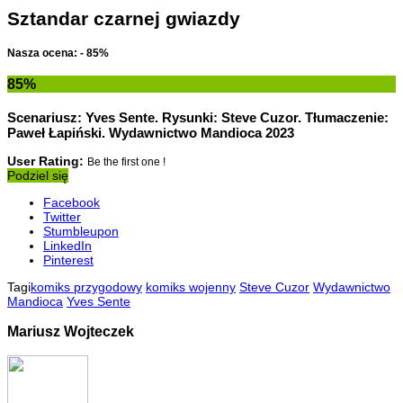
Sztandar czarnej gwiazdy
Nasza ocena: - 85%
85
%
Scenariusz: Yves Sente. Rysunki: Steve Cuzor. Tłumaczenie:
Paweł Łapiński. Wydawnictwo Mandioca 2023
User Rating:
Be the first one !
Podziel się
Facebook
Twitter
Stumbleupon
LinkedIn
Pinterest
Tagi
komiks przygodowy
komiks wojenny
Steve Cuzor
Wydawnictwo
Mandioca
Yves Sente
Mariusz Wojteczek