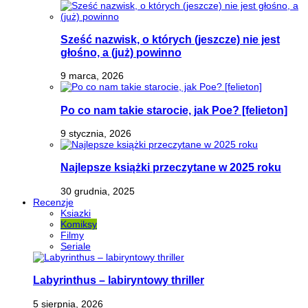
Sześć nazwisk, o których (jeszcze) nie jest
głośno, a (już) powinno
9 marca, 2026
Po co nam takie starocie, jak Poe? [felieton]
9 stycznia, 2026
Najlepsze książki przeczytane w 2025 roku
30 grudnia, 2025
Recenzje
Ksiazki
Komiksy
Filmy
Seriale
Labyrinthus – labiryntowy thriller
5 sierpnia, 2026