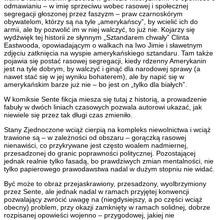
odmawianiu – w imię sprzeciwu wobec rasowej i społecznej
segregacji głoszonej przez faszyzm – praw czarnoskórym
obywatelom, którzy są na tyle „amerykańscy”, by wcielić ich do
armii, ale by pozwolić im w niej walczyć, to już nie. Kojarzy się
wydźwięk tej historii ze słynnym „Sztandarem chwały” Clinta
Eastwooda, opowiadającym o walkach na Iwo Jimie i sławetnym
zdjęciu zatknięcia na wyspie amerykańskiego sztandaru. Tam także
pojawia się postać rasowej segregacji, kiedy rdzenny Amerykanin
jest na tyle dobrym, by walczyć i ginąć dla narodowej sprawy (a
nawet stać się w jej wyniku bohaterem), ale by napić się w
amerykańskim barze już nie – bo jest on „tylko dla białych”.
W komiksie Sente fikcja miesza się tutaj z historią, a prowadzenie
fabuły w dwóch liniach czasowych pozwala autorowi ukazać, jak
niewiele się przez tak długi czas zmieniło.
Stany Zjednoczone wciąż cierpią na kompleks niewolnictwa i wciąż
trawione są – w zależności od obszaru – gorączką rasowej
nienawiści, co przykrywane jest często woalem nadmiernej,
przesadzonej do granic poprawności politycznej. Pozostającej
jednak realnie tylko fasadą, bo prawdziwych zmian mentalności, nie
tylko papierowego prawodawstwa nadal w dużym stopniu nie widać.
Być może to obraz przejaskrawiony, przesadzony, wyolbrzymiony
przez Sente, ale jednak nadal w ramach przyjętej konwencji
pozwalający zwrócić uwagę na (niegdysiejszy, a po części wciąż
obecny) problem, przy okazji zamknięty w ramach solidnej, dobrze
rozpisanej opowieści wojenno – przygodowej, jakiej nie