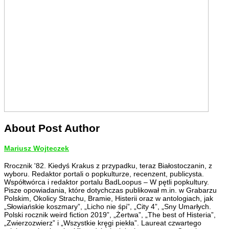
About Post Author
Mariusz Wojteczek
Rrocznik '82. Kiedyś Krakus z przypadku, teraz Białostoczanin, z
wyboru. Redaktor portali o popkulturze, recenzent, publicysta.
Współtwórca i redaktor portalu BadLoopus – W pętli popkultury.
Pisze opowiadania, które dotychczas publikował m.in. w Grabarzu
Polskim, Okolicy Strachu, Bramie, Histerii oraz w antologiach, jak
„Słowiańskie koszmary”, „Licho nie śpi”, „City 4”, „Sny Umarłych.
Polski rocznik weird fiction 2019”, „Żertwa”, „The best of Histeria”,
„Zwierzozwierz” i „Wszystkie kręgi piekła”. Laureat czwartego