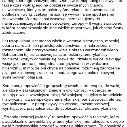
samego Jerzego Waszyngtona. Okres walk niepodległościowych to
także czas kwitnącego na obszarze ówczesnych Stanów
niewolnictwa, kiedy czarnoskórzy Amerykanie traktowani są jak
podludzie i wciąż czekają na szansę wyrwania się spod jarzma
zniewolenia. W drugiej osi czasowej przeskakujemy do
najmroczniejszego okresu nowożytnej Europy – II wojny światowej,
w którą zaangażowały się inne wielkie mocarstwa, jak choćby Stany
Zjednoczone.
I tu uwypuklona jest mocno właśnie warstwa historyczna, mocniej
oparta na realizmie i prawdopodobieństwie, niż nakreślona z
rozmachem, ale przerysowana wizja z okresu waszyngtońskiego.
Bohaterami tej osi czasowej są czarnoskórzy amerykańscy
żołnierze, którym odmawia się prawa do udziału w walce, traktując
wciąż jako podrasę, niegodną zaangażowania w zwalczanie
hitleryzmu, mimo, że oni chyba najboleśniej rozumieją zagrożenie
płynące z ideowego rasizmu – będąc jego wielopokoleniowymi,
systemowymi ofiarami.
Sente snuje opowieść o gorących głowach, które rwą się do walki,
ale które – zaskakującym zbiegiem okoliczności – obarczone
zostają o wiele ważniejsza misją. Ważniejszą nie tylko w kontekście
historycznym, z perspektywy amerykańskiej państwowości, ale też
symbolicznym – z perspektywy ich własnej, tożsamościowej,
wynikającej z przynależności do społeczności afroamerykańskiej.
„Sztandar czarnej gwiazdy” to bowiem opowieść o rasizmie, który
paradoksalnie uwypukla się w amerykańskiej mentalności w obrębie
walki z rasistowskim przecież w genezie hitleryzmem. To opowieść o