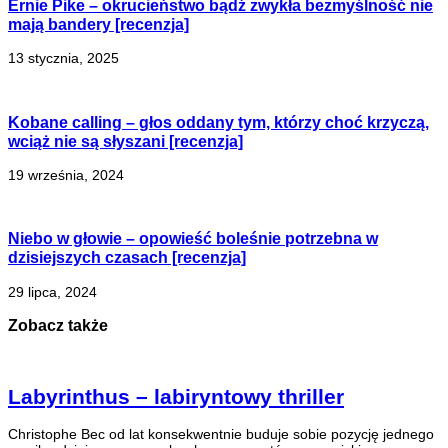
Ernie Pike – okrucieństwo bądź zwykła bezmyślność nie
mają bandery [recenzja]
13 stycznia, 2025
Kobane calling – głos oddany tym, którzy choć krzyczą,
wciąż nie są słyszani [recenzja]
19 września, 2024
Niebo w głowie – opowieść boleśnie potrzebna w
dzisiejszych czasach [recenzja]
29 lipca, 2024
Zobacz także
Labyrinthus – labiryntowy thriller
Christophe Bec od lat konsekwentnie buduje sobie pozycję jednego