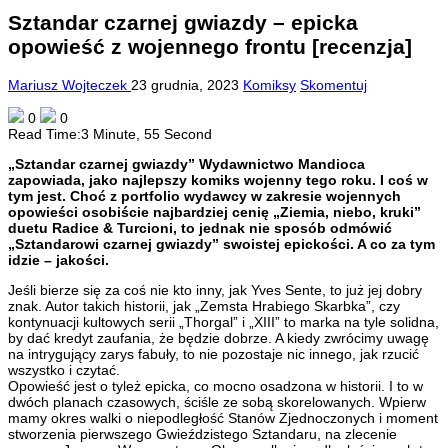
Sztandar czarnej gwiazdy – epicka
opowieść z wojennego frontu [recenzja]
Mariusz Wojteczek
23 grudnia, 2023
Komiksy
Skomentuj
0
0
Read Time:
3 Minute, 55 Second
„Sztandar czarnej gwiazdy” Wydawnictwo Mandioca
zapowiada, jako najlepszy komiks wojenny tego roku. I coś w
tym jest. Choć z portfolio wydawcy w zakresie wojennych
opowieści osobiście najbardziej cenię „Ziemia, niebo, kruki”
duetu Radice & Turcioni, to jednak nie sposób odmówić
„Sztandarowi czarnej gwiazdy” swoistej epickości. A co za tym
idzie – jakości.
Jeśli bierze się za coś nie kto inny, jak Yves Sente, to już jej dobry
znak. Autor takich historii, jak „Zemsta Hrabiego Skarbka”, czy
kontynuacji kultowych serii „Thorgal” i „XIII” to marka na tyle solidna,
by dać kredyt zaufania, że będzie dobrze. A kiedy zwrócimy uwagę
na intrygujący zarys fabuły, to nie pozostaje nic innego, jak rzucić
wszystko i czytać.
Opowieść jest o tyleż epicka, co mocno osadzona w historii. I to w
dwóch planach czasowych, ściśle ze sobą skorelowanych. Wpierw
mamy okres walki o niepodległość Stanów Zjednoczonych i moment
stworzenia pierwszego Gwieździstego Sztandaru, na zlecenie