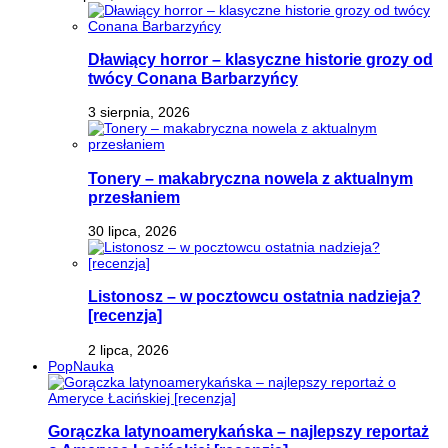
Dławiący horror – klasyczne historie grozy od
twócy Conana Barbarzyńcy
3 sierpnia, 2026
Tonery – makabryczna nowela z aktualnym
przesłaniem
30 lipca, 2026
Listonosz – w pocztowcu ostatnia nadzieja?
[recenzja]
2 lipca, 2026
PopNauka
Gorączka latynoamerykańska – najlepszy reportaż