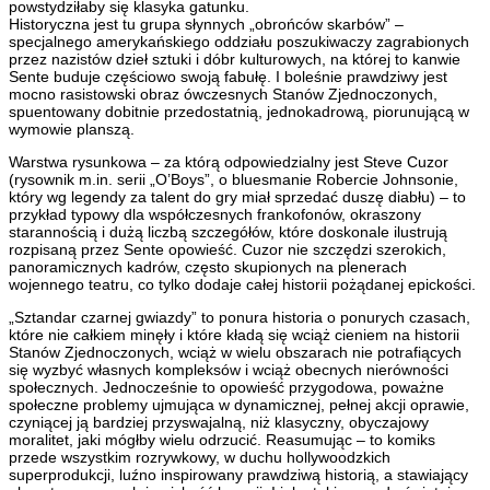
powstydziłaby się klasyka gatunku.
Historyczna jest tu grupa słynnych „obrońców skarbów” –
specjalnego amerykańskiego oddziału poszukiwaczy zagrabionych
przez nazistów dzieł sztuki i dóbr kulturowych, na której to kanwie
Sente buduje częściowo swoją fabułę. I boleśnie prawdziwy jest
mocno rasistowski obraz ówczesnych Stanów Zjednoczonych,
spuentowany dobitnie przedostatnią, jednokadrową, piorunującą w
wymowie planszą.
Warstwa rysunkowa – za którą odpowiedzialny jest Steve Cuzor
(rysownik m.in. serii „O’Boys”, o bluesmanie Robercie Johnsonie,
który wg legendy za talent do gry miał sprzedać duszę diabłu) – to
przykład typowy dla współczesnych frankofonów, okraszony
starannością i dużą liczbą szczegółów, które doskonale ilustrują
rozpisaną przez Sente opowieść. Cuzor nie szczędzi szerokich,
panoramicznych kadrów, często skupionych na plenerach
wojennego teatru, co tylko dodaje całej historii pożądanej epickości.
„Sztandar czarnej gwiazdy” to ponura historia o ponurych czasach,
które nie całkiem minęły i które kładą się wciąż cieniem na historii
Stanów Zjednoczonych, wciąż w wielu obszarach nie potrafiących
się wyzbyć własnych kompleksów i wciąż obecnych nierówności
społecznych. Jednocześnie to opowieść przygodowa, poważne
społeczne problemy ujmująca w dynamicznej, pełnej akcji oprawie,
czyniącej ją bardziej przyswajalną, niż klasyczny, obyczajowy
moralitet, jaki mógłby wielu odrzucić. Reasumując – to komiks
przede wszystkim rozrywkowy, w duchu hollywoodzkich
superprodukcji, luźno inspirowany prawdziwą historią, a stawiający