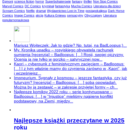
Egmont
science fiction
horror
Superbohaterowie
fantasy
thriller
Non Stop Comics
Marvel Comics
DC Comics
kryminał
fantastyka
Mucha Comics
Literatura dla dzieci
Scream Comics
Netflix
dramat
Wydawnictwo Lost in Time
postapokalipsa
Dark Horse
Comics
Image Comics
akcja
Kultura Gniewu
sensacyjny
Obyczajowy
Literatura
popularnonaukowa
Mariusz Wojteczek: Jak to gdzie? Np. tutaj, na BadLoopus;)...
My. Kronika upadku – rosyjskiego obywatela rachunek
sumienia [recenzja] – Badloopus: […] Rosji, swojej ojczyzny.
Ocenia ją nie tylko w gorzko – satyrycznej now...
Kaori – cyberpunk z feministycznym zacięciem – Badloopus:
[…] I z tym właśnie mamy do czynienia zarówno w „Kaori”, jak
i wcześniejsz...
Impneurium. Sygnały z kosmosu – jeszcze fantastyka, czy już
futuryzm? [recenzja] – Badloopus: […] sobą opowiadań.
Można by ją zestawić – w zakresie przyjętej formy – ch...
Najlepsze komiksy 2022 roku – serie kontynuowane –
Badloopus: […] w “Injustice” mieliśmy najpierw konflikt
podstawowy, na Ziemi, między...
Najlepsze książki przeczytane w 2025
roku