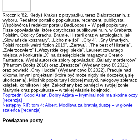
Rrocznik '82. Kiedyś Krakus z przypadku, teraz Białostoczanin, z
wyboru. Redaktor portali o popkulturze, recenzent, publicysta.
Współtwórca i redaktor portalu BadLoopus – W pętli popkultury.
Pisze opowiadania, które dotychczas publikował m.in. w Grabarzu
Polskim, Okolicy Strachu, Bramie, Histerii oraz w antologiach, jak
„Słowiańskie koszmary”, „Licho nie śpi”, „City 4”, „Sny Umarłych.
Polski rocznik weird fiction 2019”, „Żertwa”, „The best of Histeria”,
„Zwierzozwierz” i „Wszystkie kręgi piekła”. Laureat czwartego
miejsca w konkursie „X” na dziesięciolecie magazynu Creatio
Fantastica. Wydał autorskie zbiory opowiadań: „Ballady morderców”
(Phantom Books 2018) oraz „Dreszcze” (Wydawnictwo IX 2021)
oraz powieść „Ćmy i ludzie” (Wydawnictwo IX 2022). Pracuje nad
kilkoma innymi projektami (które być może nigdy nie doczekają się
ukończenia). Miłośnik popkultury i dobrej muzyki, nałogowy zbieracz
książek, komiksów i płyt. Zakochany bez pamięci w swojej żonie
Martynie oraz popkulturze – w takiej właśnie kolejności.
Poprzedni
Good Asian. Dobry Azjata – kryminał noir ma skośne oczy
[recenzja]
Następny
RIP, tom 4: Albert. Modlitwa za bratnią duszę – w głowie
szaleńca [recenzja]
Powiązane posty