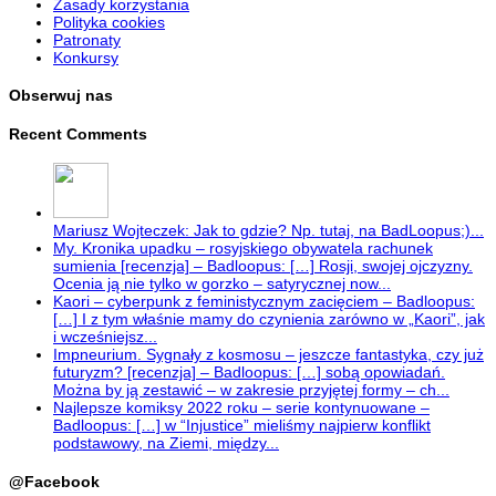
Zasady korzystania
Polityka cookies
Patronaty
Konkursy
Obserwuj nas
Recent Comments
Mariusz Wojteczek: Jak to gdzie? Np. tutaj, na BadLoopus;)...
My. Kronika upadku – rosyjskiego obywatela rachunek
sumienia [recenzja] – Badloopus: […] Rosji, swojej ojczyzny.
Ocenia ją nie tylko w gorzko – satyrycznej now...
Kaori – cyberpunk z feministycznym zacięciem – Badloopus:
[…] I z tym właśnie mamy do czynienia zarówno w „Kaori”, jak
i wcześniejsz...
Impneurium. Sygnały z kosmosu – jeszcze fantastyka, czy już
futuryzm? [recenzja] – Badloopus: […] sobą opowiadań.
Można by ją zestawić – w zakresie przyjętej formy – ch...
Najlepsze komiksy 2022 roku – serie kontynuowane –
Badloopus: […] w “Injustice” mieliśmy najpierw konflikt
podstawowy, na Ziemi, między...
@Facebook