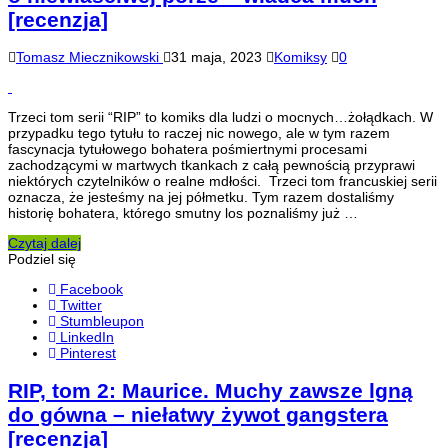
[recenzja]
Tomasz Miecznikowski
31 maja, 2023
Komiksy
0
Trzeci tom serii “RIP” to komiks dla ludzi o mocnych…żołądkach. W
przypadku tego tytułu to raczej nic nowego, ale w tym razem
fascynacja tytułowego bohatera pośmiertnymi procesami
zachodzącymi w martwych tkankach z całą pewnością przyprawi
niektórych czytelników o realne mdłości. Trzeci tom francuskiej serii
oznacza, że jesteśmy na jej półmetku. Tym razem dostaliśmy
historię bohatera, którego smutny los poznaliśmy już …
Czytaj dalej
Podziel się
Facebook
Twitter
Stumbleupon
LinkedIn
Pinterest
RIP, tom 2: Maurice. Muchy zawsze lgną
do gówna – niełatwy żywot gangstera
[recenzja]