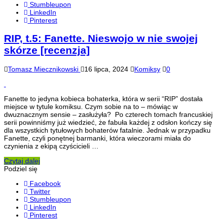
Stumbleupon
LinkedIn
Pinterest
RIP, t.5: Fanette. Nieswojo w nie swojej
skórze [recenzja]
Tomasz Miecznikowski
16 lipca, 2024
Komiksy
0
Fanette to jedyna kobieca bohaterka, która w serii “RIP” dostała
miejsce w tytule komiksu. Czym sobie na to – mówiąc w
dwuznacznym sensie – zasłużyła? Po czterech tomach francuskiej
serii powinniśmy już wiedzieć, że fabuła każdej z odsłon kończy się
dla wszystkich tytułowych bohaterów fatalnie. Jednak w przypadku
Fanette, czyli ponętnej barmanki, która wieczorami miała do
czynienia z ekipą czyścicieli …
Czytaj dalej
Podziel się
Facebook
Twitter
Stumbleupon
LinkedIn
Pinterest