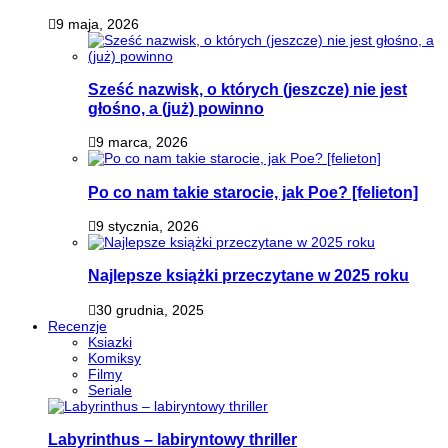
9 maja, 2026
Sześć nazwisk, o których (jeszcze) nie jest
głośno, a (już) powinno
9 marca, 2026
Po co nam takie starocie, jak Poe? [felieton]
9 stycznia, 2026
Najlepsze książki przeczytane w 2025 roku
30 grudnia, 2025
Recenzje
Ksiazki
Komiksy
Filmy
Seriale
Labyrinthus – labiryntowy thriller