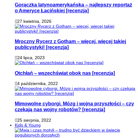
Gorączka latynoamerykańska – najlepszy reportaż
o Ameryce Łacińskiej [recenzja]
27 kwietnia, 2026
Mroczny Rycerz z Gotham – więcej, więcej takiej
publicystyki! [recenzja]
24 lipca, 2023
Otchłań – wszechświat obok nas [recenzja]
4 października, 2022
Mimowolne cyborgi. Mózg i wojna przyszłości – czy
czekają nas wojny robotów? [recenzja]
25 sierpnia, 2022
Kids & Young