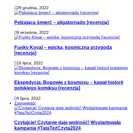
29 grudnia, 2022
Pełzająca śmierć – aligatornado [recenzja]
9 września, 2022
Funky Koval – epicka, kosmiczna przygoda
[recenzja]
16 lipca, 2022
Ekspedycja. Bogowie z kosmosu – kawał historii
polskiego komiksu [recenzja]
9 lipca, 2022
Zapowiedzi
Czytajcie! Czytanie daje wolność! Wystartowała
kampania #TataTeżCzyta2024