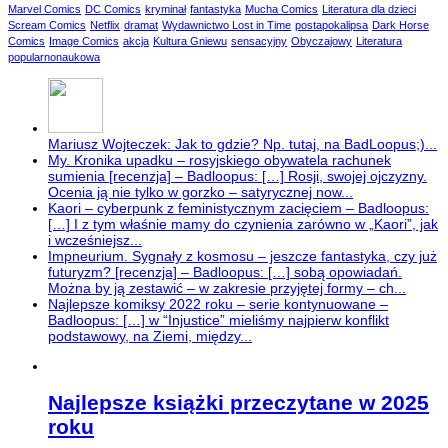
Marvel Comics
DC Comics
kryminał
fantastyka
Mucha Comics
Literatura dla dzieci
Scream Comics
Netflix
dramat
Wydawnictwo Lost in Time
postapokalipsa
Dark Horse
Comics
Image Comics
akcja
Kultura Gniewu
sensacyjny
Obyczajowy
Literatura
popularnonaukowa
Mariusz Wojteczek: Jak to gdzie? Np. tutaj, na BadLoopus;)...
My. Kronika upadku – rosyjskiego obywatela rachunek
sumienia [recenzja] – Badloopus: […] Rosji, swojej ojczyzny.
Ocenia ją nie tylko w gorzko – satyrycznej now...
Kaori – cyberpunk z feministycznym zacięciem – Badloopus:
[…] I z tym właśnie mamy do czynienia zarówno w „Kaori”, jak
i wcześniejsz...
Impneurium. Sygnały z kosmosu – jeszcze fantastyka, czy już
futuryzm? [recenzja] – Badloopus: […] sobą opowiadań.
Można by ją zestawić – w zakresie przyjętej formy – ch...
Najlepsze komiksy 2022 roku – serie kontynuowane –
Badloopus: […] w “Injustice” mieliśmy najpierw konflikt
podstawowy, na Ziemi, między...
Najlepsze książki przeczytane w 2025
roku