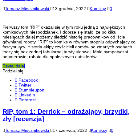
Tomasz Miecznikowski
13 grudnia, 2022
Komiksy
0
Pierwszy tom “RIP” okazał się w tym roku jedną z największych
komiksowych niespodzianek. I dobrze się stało, że po kilku
miesiącach dalej możemy śledzić historię pracowników od iście
gównianej roboty. “RIP” to komiks w równym stopniu odpychający co
fascynujący. Historia ekipy czyścicieli domów po zmarłych osobach
toczy się bez żadnej fabularnej taryfy ulgowej. Mało sympatyczni
bohaterowie, robota dla społecznych outsiderów …
Czytaj dalej
Podziel się
Facebook
Twitter
Stumbleupon
LinkedIn
Pinterest
RIP, tom 1: Derrick – odrażający, brzydki,
zły [recenzja]
Tomasz Miecznikowski
17 czerwca, 2022
Komiksy
0