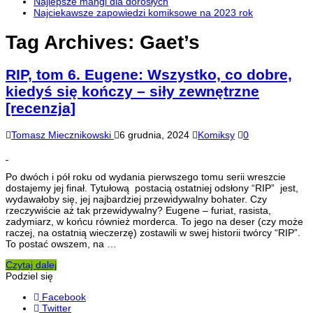
Najlepsze mangi dla dorosłych
Najciekawsze zapowiedzi komiksowe na 2023 rok
Tag Archives:
Gaet’s
RIP, tom 6. Eugene: Wszystko, co dobre,
kiedyś się kończy – siły zewnętrzne
[recenzja]
Tomasz Miecznikowski
6 grudnia, 2024
Komiksy
0
Po dwóch i pół roku od wydania pierwszego tomu serii wreszcie
dostajemy jej finał. Tytułową postacią ostatniej odsłony “RIP” jest,
wydawałoby się, jej najbardziej przewidywalny bohater. Czy
rzeczywiście aż tak przewidywalny? Eugene – furiat, rasista,
zadymiarz, w końcu również morderca. To jego na deser (czy może
raczej, na ostatnią wieczerzę) zostawili w swej historii twórcy “RIP”.
To postać owszem, na …
Czytaj dalej
Podziel się
Facebook
Twitter