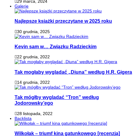
29 marca, 2024
Galerie
Najlepsze książki przeczytane w 2025 roku
30 grudnia, 2025
Kevin sam w… Związku Radzieckim
22 grudnia, 2022
Tak mogłaby wyglądać „Diuna” według H.R. Gigera
14 grudnia, 2022
Tak mógłby wyglądać “Tron” według
Jodorowsky’ego
28 listopada, 2022
Backlista
Wilkołak – triumf kina gatunkowego [recenzja]