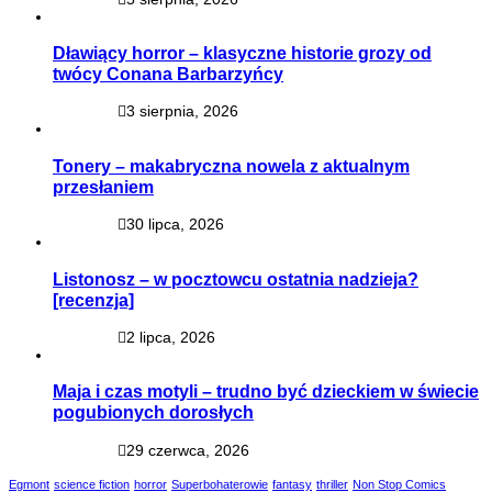
Dławiący horror – klasyczne historie grozy od
twócy Conana Barbarzyńcy
3 sierpnia, 2026
Tonery – makabryczna nowela z aktualnym
przesłaniem
30 lipca, 2026
Listonosz – w pocztowcu ostatnia nadzieja?
[recenzja]
2 lipca, 2026
Maja i czas motyli – trudno być dzieckiem w świecie
pogubionych dorosłych
29 czerwca, 2026
Egmont
science fiction
horror
Superbohaterowie
fantasy
thriller
Non Stop Comics