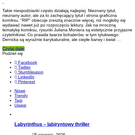
Takie niespodzianki często działają najlepiej. Nieznany tytuł,
nieznany autor, ale za to zachęcający tytuł i strona graficzna
komiksu. “RIP” obiecuje zresztą znacznie więcej, niż mogłoby się
wydawać nawet już po rozpoczęciu lektury. Jak na mroczną
tematykę komiksu, rysunki Juliana Moniera są estetycznie przyjazne
czytelnikowi. Co prawda twarze bohaterów, w tym tytułowego
Derricka są wyraźnie karykaturalne, ale ciepłe barwy i świat …
Czytaj dalej
Podziel się
Facebook
Twitter
Stumbleupon
LinkedIn
Pinterest
Nowe
Trendy
Tagi
Uwagi
Labyrinthus – labiryntowy thriller
5 sierpnia, 2026