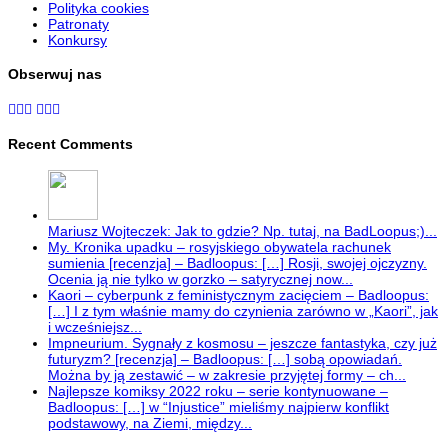
Polityka cookies
Patronaty
Konkursy
Obserwuj nas
Recent Comments
Mariusz Wojteczek: Jak to gdzie? Np. tutaj, na BadLoopus;)...
My. Kronika upadku – rosyjskiego obywatela rachunek
sumienia [recenzja] – Badloopus: […] Rosji, swojej ojczyzny.
Ocenia ją nie tylko w gorzko – satyrycznej now...
Kaori – cyberpunk z feministycznym zacięciem – Badloopus:
[…] I z tym właśnie mamy do czynienia zarówno w „Kaori”, jak
i wcześniejsz...
Impneurium. Sygnały z kosmosu – jeszcze fantastyka, czy już
futuryzm? [recenzja] – Badloopus: […] sobą opowiadań.
Można by ją zestawić – w zakresie przyjętej formy – ch...
Najlepsze komiksy 2022 roku – serie kontynuowane –
Badloopus: […] w “Injustice” mieliśmy najpierw konflikt
podstawowy, na Ziemi, między...