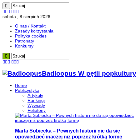
sobota , 8 sierpień 2026
O nas / Kontakt
Zasady korzystania
Polityka cookies
Patronaty
Konkursy
Badloopus W pętli popkultury
Home
Publicystyka
Artykuły
Rankingi
Wywiady
Felietony
Marta Sobiecka – Pewnych historii nie da się
opowiedzieć inaczej niż poprzez krótką formę