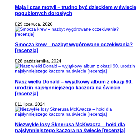
Maja i czas motyli – trudno być dzieckiem w świecie
pogubionych dorosłych
29 czerwca, 2026
Smocza krew – nazbyt wygórowane oczekiwania?
[recenzja]
28 października, 2024
Nasz wielki Donald – wyjątkowy album z okazji 90.
urodzin najsłynniejszego kaczora na świecie
[recenzja]
11 lipca, 2024
Niezwykłe losy Sknerusa McKwacza – hołd dla
najsłynniejszego kaczora na świecie [recenzja]