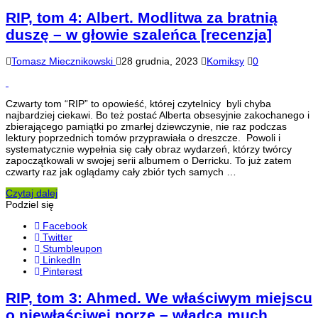
RIP, tom 4: Albert. Modlitwa za bratnią
duszę – w głowie szaleńca [recenzja]
Tomasz Miecznikowski
28 grudnia, 2023
Komiksy
0
Czwarty tom “RIP” to opowieść, której czytelnicy byli chyba
najbardziej ciekawi. Bo też postać Alberta obsesyjnie zakochanego i
zbierającego pamiątki po zmarłej dziewczynie, nie raz podczas
lektury poprzednich tomów przyprawiała o dreszcze. Powoli i
systematycznie wypełnia się cały obraz wydarzeń, którzy twórcy
zapoczątkowali w swojej serii albumem o Derricku. To już zatem
czwarty raz jak oglądamy cały zbiór tych samych …
Czytaj dalej
Podziel się
Facebook
Twitter
Stumbleupon
LinkedIn
Pinterest
RIP, tom 3: Ahmed. We właściwym miejscu
o niewłaściwej porze – władca much