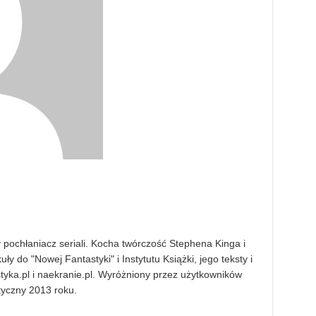
pochłaniacz seriali. Kocha twórczość Stephena Kinga i
ły do "Nowej Fantastyki" i Instytutu Książki, jego teksty i
styka.pl i naekranie.pl. Wyróżniony przez użytkowników
styczny 2013 roku.