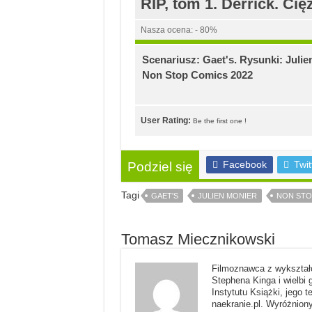
RIP, tom 1. Derrick. Ci
Nasza ocena: - 80%
Scenariusz: Gaet's. Rysunki: Julie
Non Stop Comics 2022
User Rating:
Be the first one !
Facebook
Twit
Podziel się
Tagi
GAET'S
JULIEN MONIER
NON STO
Tomasz Miecznikowski
Filmoznawca z wykształc
Stephena Kinga i wielbi 
Instytutu Książki, jego t
naekranie.pl. Wyróżniony