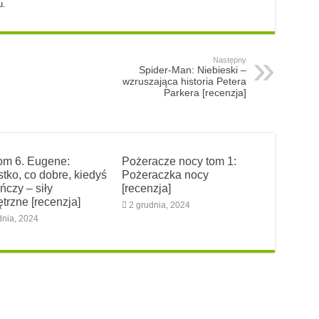
u.
Następny
Spider-Man: Niebieski –
wzruszająca historia Petera
Parkera [recenzja]
tom 6. Eugene:
Pożeracze nocy tom 1:
tko, co dobre, kiedyś
Pożeraczka nocy
ńczy – siły
[recenzja]
trzne [recenzja]
2 grudnia, 2024
dnia, 2024