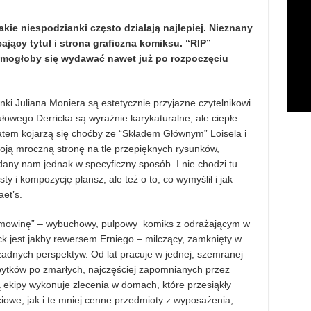
akie niespodzianki często działają najlepiej. Nieznany
cający tytuł i strona graficzna komiksu. “RIP”
iż mogłoby się wydawać nawet już po rozpoczęciu
i Juliana Moniera są estetycznie przyjazne czytelnikowi.
łowego Derricka są wyraźnie karykaturalne, ale ciepłe
atem kojarzą się choćby ze “Składem Głównym” Loisela i
woją mroczną stronę na tle przepięknych rysunków,
dany nam jednak w specyficzny sposób. I nie chodzi tu
y i kompozycję plansz, ale też o to, co wymyślił i jak
et’s.
mowinę” – wybuchowy, pulpowy komiks z odrażającym w
 jest jakby rewersem Erniego – milczący, zamknięty w
adnych perspektyw. Od lat pracuje w jednej, szemranej
ybytków po zmarłych, najczęściej zapomnianych przez
 ekipy wykonuje zlecenia w domach, które przesiąkły
iowe, jak i te mniej cenne przedmioty z wyposażenia,