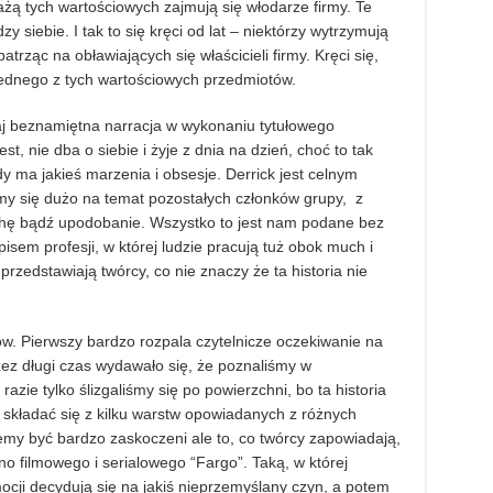
ażą tych wartościowych zajmują się włodarze firmy. Te
y siebie. I tak to się kręci od lat – niektórzy wytrzymują
patrząc na obławiających się właścicieli firmy. Kręci się,
jednego z tych wartościowych przedmiotów.
taj beznamiętna narracja w wykonaniu tytułowego
est, nie dba o siebie i żyje z dnia na dzień, choć to tak
y ma jakieś marzenia i obsesje. Derrick jest celnym
y się dużo na temat pozostałych członków grupy, z
chę bądź upodobanie. Wszystko to jest nam podane bez
em profesji, w której ludzie pracują tuż obok much i
przedstawiają twórcy, co nie znaczy że ta historia nie
ów. Pierwszy bardzo rozpala czytelnicze oczekiwanie na
rzez długi czas wydawało się, że poznaliśmy w
zie tylko ślizgaliśmy się po powierzchni, bo ta historia
 składać się z kilku warstw opowiadanych z różnych
emy być bardzo zaskoczeni ale to, co twórcy zapowiadają,
wno filmowego i serialowego “Fargo”. Taką, w której
cji decydują się na jakiś nieprzemyślany czyn, a potem