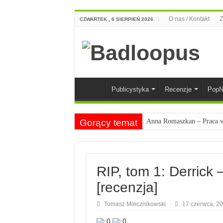
O nas / Kontakt
Z
CZWARTEK , 6 SIERPIEŃ 2026
Publicystyka
Recenzje
PopN
Gorący temat
Anna Romaszkan – Praca w 
Najciekawsze książki o kob
Najlepsze mangi dla doros
RIP, tom 1: Derrick –
Najciekawsze zapowiedzi 
[recenzja]
Tomasz Miecznikowski
17 czerwca, 2
0
0