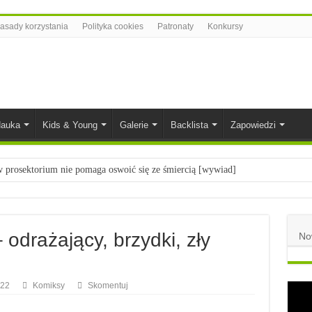
asady korzystania
Polityka cookies
Patronaty
Konkursy
auka
Kids & Young
Galerie
Backlista
Zapowiedzi
prosektorium nie pomaga oswoić się ze śmiercią [wywiad]
ietach nauki
łych
 odrażający, brzydki, zły
No
komiksowe na 2023 rok
022
Komiksy
Skomentuj