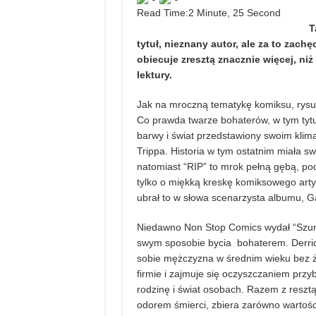
Read Time:
2 Minute, 25 Second
T
tytuł, nieznany autor, ale za to zachę
obiecuje zresztą znacznie więcej, n
lektury.
Jak na mroczną tematykę komiksu, rysunk
Co prawda twarze bohaterów, w tym tytu
barwy i świat przedstawiony swoim klim
Trippa. Historia w tym ostatnim miała s
natomiast “RIP” to mrok pełną gębą, po
tylko o miękką kreskę komiksowego artyst
ubrał to w słowa scenarzysta albumu, Ga
Niedawno Non Stop Comics wydał “Szu
swym sposobie bycia bohaterem. Derrick
sobie mężczyzna w średnim wieku bez ż
firmie i zajmuje się oczyszczaniem prz
rodzinę i świat osobach. Razem z resztą
odorem śmierci, zbiera zarówno wartośc