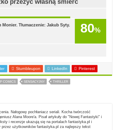
ęzko przeżyć własną śmierć
80
n Monier. Tłumaczenie: Jakub Syty.
%
ter
Stumbleupon
LinkedIn
Pinterest
P COMICS
SENSACYJNY
THRILLER
enia. Nałogowy pochłaniacz seriali. Kocha twórczość
geniusz Alana Moore'a. Pisał artykuły do "Nowej Fantastyki" i
eksty i recenzje ukazują się na portalach fantastyka.pl i
 przez użytkowników fantastyka.pl za najlepszy tekst