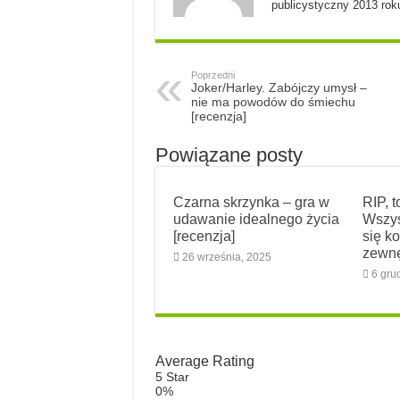
publicystyczny 2013 rok
Poprzedni
Joker/Harley. Zabójczy umysł –
nie ma powodów do śmiechu
[recenzja]
Powiązane posty
Czarna skrzynka – gra w
RIP, 
udawanie idealnego życia
Wszys
[recenzja]
się ko
zewnę
26 września, 2025
6 gru
Average Rating
5 Star
0%