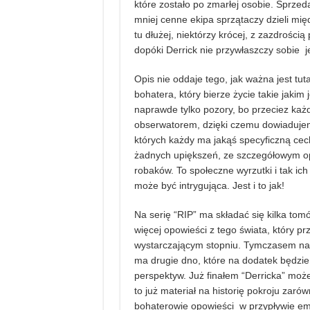
które zostało po zmarłej osobie. Sprzed
mniej cenne ekipa sprzątaczy dzieli międz
tu dłużej, niektórzy krócej, z zazdrością 
dopóki Derrick nie przywłaszczy sobie 
Opis nie oddaje tego, jak ważna jest tu
bohatera, który bierze życie takie jakim j
naprawde tylko pozory, bo przeciez każd
obserwatorem, dzięki czemu dowiadujem
których każdy ma jakąś specyficzną ce
żadnych upiększeń, ze szczegółowym opis
robaków. To społeczne wyrzutki i tak ich 
może być intrygująca. Jest i to jak!
Na serię “RIP” ma składać się kilka tom
więcej opowieści z tego świata, który p
wystarczającym stopniu. Tymczasem na ra
ma drugie dno, które na dodatek będzie
perspektyw. Już finałem “Derricka” moż
to już materiał na historię pokroju zaró
bohaterowie opowieści w przypływie emo