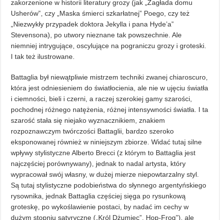
zakorzenione w historii literatury grozy (jak „Zagłada domu
Usherów”, czy „Maska śmierci szkarłatnej” Poego, czy też
„Niezwykły przypadek doktora Jekylla i pana Hyde’a”
Stevensona), po utwory nieznane tak powszechnie. Ale
niemniej intrygujące, oscylujące na pograniczu grozy i groteski.
I tak też ilustrowane.
Battaglia był niewątpliwie mistrzem techniki zwanej chiaroscuro,
która jest odniesieniem do światłocienia, ale nie w ujęciu światła
i ciemności, bieli i czerni, a raczej szerokiej gamy szarości,
pochodnej różnego natężenia, różnej intensywności światła. I ta
szarość stała się niejako wyznacznikiem, znakiem
rozpoznawczym twórczości Battaglii, bardzo szeroko
eksponowanej również w niniejszym zbiorze. Widać tutaj silne
wpływy stylistyczne Alberto Brecci (z którym to Battaglia jest
najczęściej porównywany), jednak to nadal artysta, który
wypracował swój własny, w dużej mierze niepowtarzalny styl.
Są tutaj stylistyczne podobieństwa do słynnego argentyńskiego
rysownika, jednak Battaglia częściej sięga po rysunkową
groteskę, po wykoślawienie postaci, by nadać im cechy w
dużym stopniu satyryczne („Król Dżumiec”, Hop-Frog”), ale