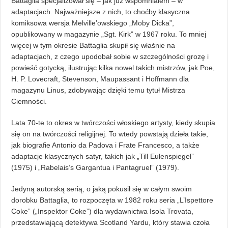
Battaglia specjalizował się – jak już wspomniałem – w
adaptacjach. Najważniejsze z nich, to choćby klasyczna
komiksowa wersja Melville’owskiego „Moby Dicka”,
opublikowany w magazynie „Sgt. Kirk” w 1967 roku. To mniej
więcej w tym okresie Battaglia skupił się właśnie na
adaptacjach, z czego upodobał sobie w szczególności grozę i
powieść gotycką, ilustrując kilka nowel takich mistrzów, jak Poe,
H. P. Lovecraft, Stevenson, Maupassant i Hoffmann dla
magazynu Linus, zdobywając dzięki temu tytuł Mistrza
Ciemności.
Lata 70-te to okres w twórczości włoskiego artysty, kiedy skupia
się on na twórczości religijnej. To wtedy powstają dzieła takie,
jak biografie Antonio da Padova i Frate Francesco, a także
adaptacje klasycznych satyr, takich jak „Till Eulenspiegel”
(1975) i „Rabelais’s Gargantua i Pantagruel” (1979).
Jedyną autorską serią, o jaką pokusił się w całym swoim
dorobku Battaglia, to rozpoczęta w 1982 roku seria „L’Ispettore
Coke” („Inspektor Coke”) dla wydawnictwa Isola Trovata,
przedstawiającą detektywa Scotland Yardu, który stawia czoła