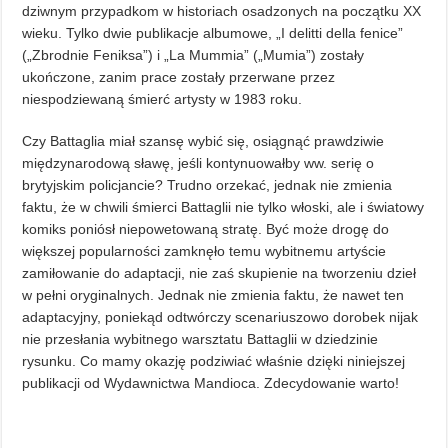
dziwnym przypadkom w historiach osadzonych na początku XX
wieku. Tylko dwie publikacje albumowe, „I delitti della fenice”
(„Zbrodnie Feniksa”) i „La Mummia” („Mumia”) zostały
ukończone, zanim prace zostały przerwane przez
niespodziewaną śmierć artysty w 1983 roku.
Czy Battaglia miał szansę wybić się, osiągnąć prawdziwie
międzynarodową sławę, jeśli kontynuowałby ww. serię o
brytyjskim policjancie? Trudno orzekać, jednak nie zmienia
faktu, że w chwili śmierci Battaglii nie tylko włoski, ale i światowy
komiks poniósł niepowetowaną stratę. Być może drogę do
większej popularności zamknęło temu wybitnemu artyście
zamiłowanie do adaptacji, nie zaś skupienie na tworzeniu dzieł
w pełni oryginalnych. Jednak nie zmienia faktu, że nawet ten
adaptacyjny, poniekąd odtwórczy scenariuszowo dorobek nijak
nie przesłania wybitnego warsztatu Battaglii w dziedzinie
rysunku. Co mamy okazję podziwiać właśnie dzięki niniejszej
publikacji od Wydawnictwa Mandioca. Zdecydowanie warto!