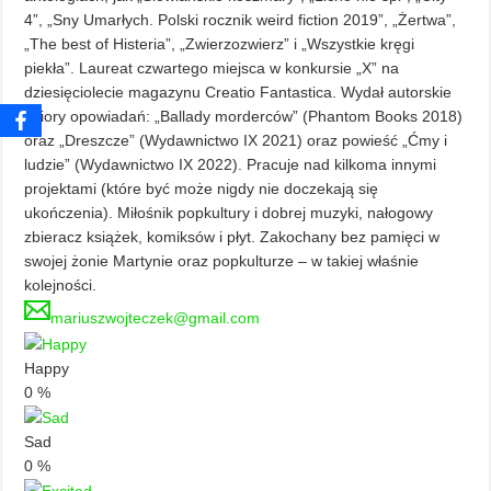
4”, „Sny Umarłych. Polski rocznik weird fiction 2019”, „Żertwa”,
„The best of Histeria”, „Zwierzozwierz” i „Wszystkie kręgi
piekła”. Laureat czwartego miejsca w konkursie „X” na
dziesięciolecie magazynu Creatio Fantastica. Wydał autorskie
zbiory opowiadań: „Ballady morderców” (Phantom Books 2018)
oraz „Dreszcze” (Wydawnictwo IX 2021) oraz powieść „Ćmy i
ludzie” (Wydawnictwo IX 2022). Pracuje nad kilkoma innymi
projektami (które być może nigdy nie doczekają się
ukończenia). Miłośnik popkultury i dobrej muzyki, nałogowy
zbieracz książek, komiksów i płyt. Zakochany bez pamięci w
swojej żonie Martynie oraz popkulturze – w takiej właśnie
kolejności.
mariuszwojteczek@gmail.com
Happy
0
%
Sad
0
%