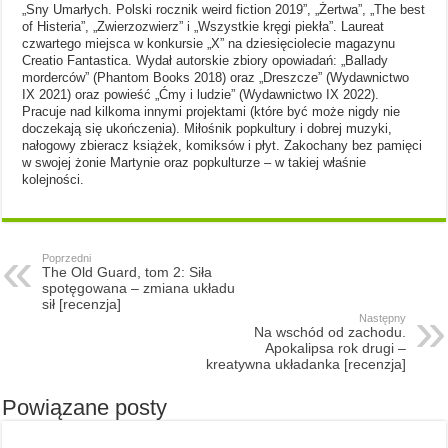
„Sny Umarłych. Polski rocznik weird fiction 2019”, „Żertwa”, „The best
of Histeria”, „Zwierzozwierz” i „Wszystkie kręgi piekła”. Laureat
czwartego miejsca w konkursie „X” na dziesięciolecie magazynu
Creatio Fantastica. Wydał autorskie zbiory opowiadań: „Ballady
morderców” (Phantom Books 2018) oraz „Dreszcze” (Wydawnictwo
IX 2021) oraz powieść „Ćmy i ludzie” (Wydawnictwo IX 2022).
Pracuje nad kilkoma innymi projektami (które być może nigdy nie
doczekają się ukończenia). Miłośnik popkultury i dobrej muzyki,
nałogowy zbieracz książek, komiksów i płyt. Zakochany bez pamięci
w swojej żonie Martynie oraz popkulturze – w takiej właśnie
kolejności.
Poprzedni
The Old Guard, tom 2: Siła
spotęgowana – zmiana układu
sił [recenzja]
Następny
Na wschód od zachodu.
Apokalipsa rok drugi –
kreatywna układanka [recenzja]
Powiązane posty