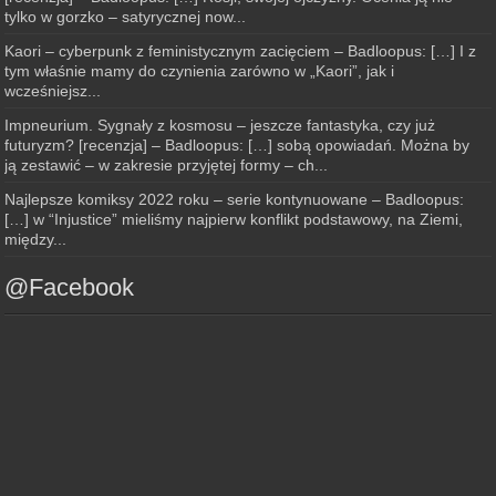
tylko w gorzko – satyrycznej now...
Kaori – cyberpunk z feministycznym zacięciem – Badloopus: […] I z
tym właśnie mamy do czynienia zarówno w „Kaori”, jak i
wcześniejsz...
Impneurium. Sygnały z kosmosu – jeszcze fantastyka, czy już
futuryzm? [recenzja] – Badloopus: […] sobą opowiadań. Można by
ją zestawić – w zakresie przyjętej formy – ch...
Najlepsze komiksy 2022 roku – serie kontynuowane – Badloopus:
[…] w “Injustice” mieliśmy najpierw konflikt podstawowy, na Ziemi,
między...
@Facebook