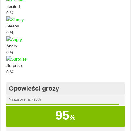
Excited
0
%
Sleepy
0
%
Angry
0
%
Surprise
0
%
Opowieści grozy
Nasza ocena: - 95%
95
%