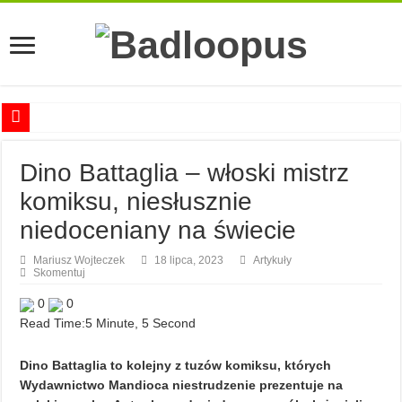
Anna Romaszkan – Praca w prosektorium nie pomaga oswoić się ze śmiercią
Dino Battaglia – włoski mistrz
Najciekawsze książki o kobietach nauki
komiksu, niesłusznie
Najlepsze mangi dla dorosłych
niedoceniany na świecie
Najciekawsze zapowiedzi komiksowe na 2023 rok
Mariusz Wojteczek
18 lipca, 2023
Artykuły
Skomentuj
0
0
Read Time:
5 Minute, 5 Second
Dino Battaglia to kolejny z tuzów komiksu, których
Wydawnictwo Mandioca niestrudzenie prezentuje na