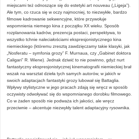
miejscami też odnoszące się do estetyki art nouveau („Ligeja”).
Ale tym, co rzuca się w oczy najmocniej, to niezwykłe, bardzo
filmowe kadrowanie sekwencyjne, które przywołuje
wspomnienia niemego kina z początku XX wieku. Sposób
rozplanowania kadrów, prezencja postaci, perspektywa, to
wszystko tchnie naleciałościami ekspresjonistycznego kina
niemieckiego (któremu zresztą zawdzięczamy takie klasyki, jak
„Nosferatu – symfonia grozy” F. Murnaua, czy „Gabinet doktora
Caligari” R. Wiene). Jednak dziwić to nie powinno, gdyż nurt
fantastyczny ekspresjonistycznej kinematografii niemieckiej brał
wszak na warsztat dzieła tych samych autorów, w jakich w
swoich adaptacjach fantastyki grozy lubował się Battaglia.
Wpływy stylistyczne w jego pracach zdają się wręcz w sposób
oczywisty odwoływać się do wspomnianego dorobku filmowego.
Co w żaden sposób nie podważa ich jakości, ale wręcz
przeciwnie – akcentuje niezwykły talent adaptacyjny rysownika.