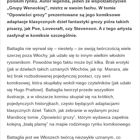
polskim rynku. Autor legenda, jeden ze współzałożycieli
„Grupy Weneckiej”, mistrz w swoim fachu. W tomie
“Opowieści grozy” prezentowane są jego komiksowe
adaptacje klasycznych dzieł fantastyki grozy pióra takich
pisarzy, jak Poe, Lovecraft, czy Stevenson. A z tego artysta
zasłynął w komiksie szczególnie.
Battaglia nie wyrwał się – niestety – ze swoją twórczością wiele
szerzej poza Włochy, jak udało się to innym wielkim włoskim
rysownikom. Powodów tego faktu może być kilka. Brak erotyki
(jak w dziełach takich uznanych Włochów, jak np. Manara, ale
też brak rozbudowanej pojedynczej postaci, czy serii
komiksowej, która skupiłaby wokół niego czytelników (jak udało
się Hugo Prattowi). Battaglia tworzył przede wszystkim
ilustracje, a w obszarze komisu skupiał się na krótkich,
pojedynczych historyjkach, często będących adaptacjami
klasycznych dzieł. Takich, jak zebranie w wydanym przez
Mandiocę tomie „Opowieści grozy”, którym wydawca zapełnia
kolejną „białą plamę” na mapie rodzimego rynku komiksowego.
Battaglia jest we Włoszech twórcą niezwykle uznanym, co