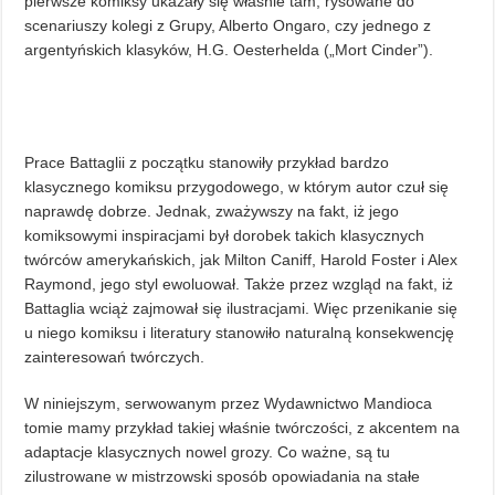
pierwsze komiksy ukazały się właśnie tam, rysowane do
scenariuszy kolegi z Grupy, Alberto Ongaro, czy jednego z
argentyńskich klasyków, H.G. Oesterhelda („Mort Cinder”).
Prace Battaglii z początku stanowiły przykład bardzo
klasycznego komiksu przygodowego, w którym autor czuł się
naprawdę dobrze. Jednak, zważywszy na fakt, iż jego
komiksowymi inspiracjami był dorobek takich klasycznych
twórców amerykańskich, jak Milton Caniff, Harold Foster i Alex
Raymond, jego styl ewoluował. Także przez wzgląd na fakt, iż
Battaglia wciąż zajmował się ilustracjami. Więc przenikanie się
u niego komiksu i literatury stanowiło naturalną konsekwencję
zainteresowań twórczych.
W niniejszym, serwowanym przez Wydawnictwo Mandioca
tomie mamy przykład takiej właśnie twórczości, z akcentem na
adaptacje klasycznych nowel grozy. Co ważne, są tu
zilustrowane w mistrzowski sposób opowiadania na stałe