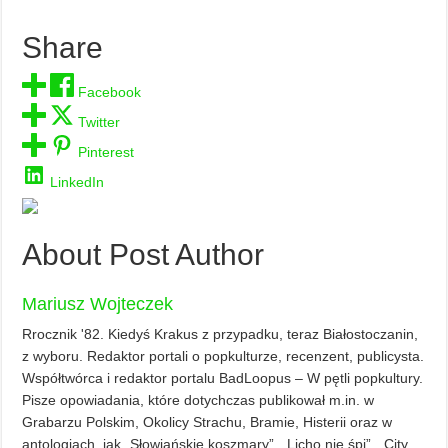
Share
Facebook
Twitter
Pinterest
LinkedIn
About Post Author
Mariusz Wojteczek
Rrocznik '82. Kiedyś Krakus z przypadku, teraz Białostoczanin,
z wyboru. Redaktor portali o popkulturze, recenzent, publicysta.
Współtwórca i redaktor portalu BadLoopus – W pętli popkultury.
Pisze opowiadania, które dotychczas publikował m.in. w
Grabarzu Polskim, Okolicy Strachu, Bramie, Histerii oraz w
antologiach, jak „Słowiańskie koszmary”, „Licho nie śpi”, „City