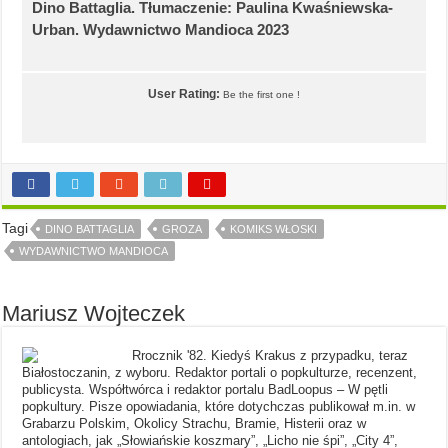
Dino Battaglia. Tłumaczenie: Paulina Kwaśniewska-
Urban. Wydawnictwo Mandioca 2023
User Rating:
Be the first one !
Tagi
DINO BATTAGLIA
GROZA
KOMIKS WŁOSKI
WYDAWNICTWO MANDIOCA
Mariusz Wojteczek
Rrocznik '82. Kiedyś Krakus z przypadku, teraz
Białostoczanin, z wyboru. Redaktor portali o popkulturze, recenzent,
publicysta. Współtwórca i redaktor portalu BadLoopus – W pętli
popkultury. Pisze opowiadania, które dotychczas publikował m.in. w
Grabarzu Polskim, Okolicy Strachu, Bramie, Histerii oraz w
antologiach, jak „Słowiańskie koszmary”, „Licho nie śpi”, „City 4”,