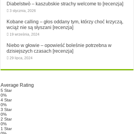
Diabelstwò – kaszubskie strachy welcome to [recenzja]
3 stycznia, 2026
Kobane calling – głos oddany tym, którzy choć krzyczą,
wciąż nie są słyszani [recenzja]
19 września, 2024
Niebo w głowie – opowieść boleśnie potrzebna w
dzisiejszych czasach [recenzja]
29 lipca, 2024
Average Rating
5 Star
0%
4 Star
0%
3 Star
0%
2 Star
0%
1 Star
0%