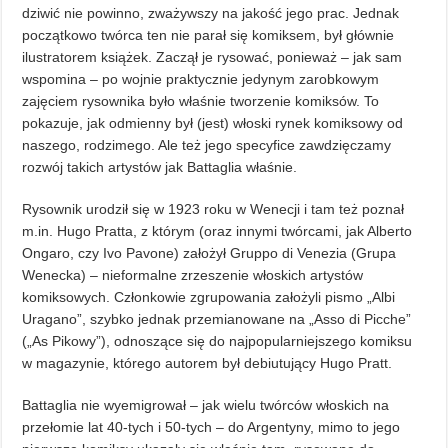
dziwić nie powinno, zważywszy na jakość jego prac. Jednak
początkowo twórca ten nie parał się komiksem, był głównie
ilustratorem książek. Zaczął je rysować, ponieważ – jak sam
wspomina – po wojnie praktycznie jedynym zarobkowym
zajęciem rysownika było właśnie tworzenie komiksów. To
pokazuje, jak odmienny był (jest) włoski rynek komiksowy od
naszego, rodzimego. Ale też jego specyfice zawdzięczamy
rozwój takich artystów jak Battaglia właśnie.
Rysownik urodził się w 1923 roku w Wenecji i tam też poznał
m.in. Hugo Pratta, z którym (oraz innymi twórcami, jak Alberto
Ongaro, czy Ivo Pavone) założył Gruppo di Venezia (Grupa
Wenecka) – nieformalne zrzeszenie włoskich artystów
komiksowych. Członkowie zgrupowania założyli pismo „Albi
Uragano”, szybko jednak przemianowane na „Asso di Picche”
(„As Pikowy”), odnoszące się do najpopularniejszego komiksu
w magazynie, którego autorem był debiutujący Hugo Pratt.
Battaglia nie wyemigrował – jak wielu twórców włoskich na
przełomie lat 40-tych i 50-tych – do Argentyny, mimo to jego