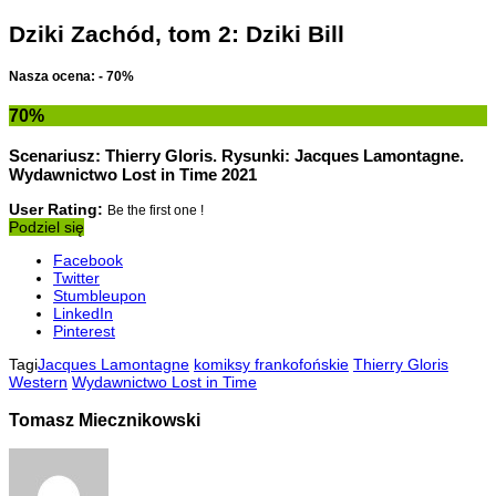
Dziki Zachód, tom 2: Dziki Bill
Nasza ocena: - 70%
70
%
Scenariusz: Thierry Gloris. Rysunki: Jacques Lamontagne.
Wydawnictwo Lost in Time 2021
User Rating:
Be the first one !
Podziel się
Facebook
Twitter
Stumbleupon
LinkedIn
Pinterest
Tagi
Jacques Lamontagne
komiksy frankofońskie
Thierry Gloris
Western
Wydawnictwo Lost in Time
Tomasz Miecznikowski