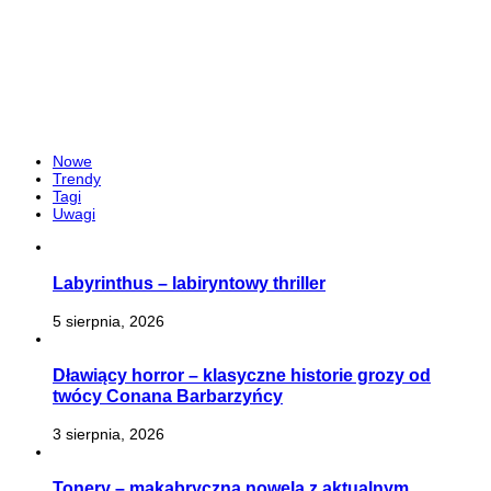
Nowe
Trendy
Tagi
Uwagi
Labyrinthus – labiryntowy thriller
5 sierpnia, 2026
Dławiący horror – klasyczne historie grozy od
twócy Conana Barbarzyńcy
3 sierpnia, 2026
Tonery – makabryczna nowela z aktualnym