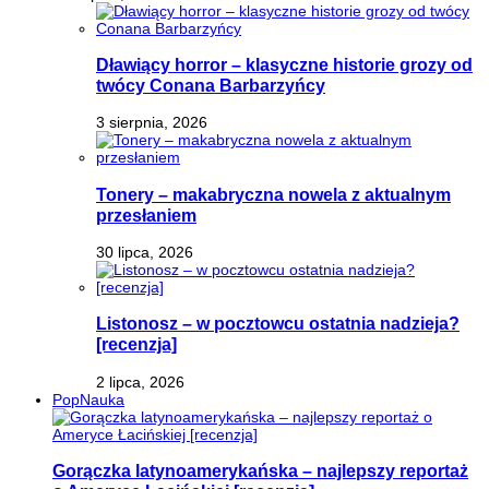
Dławiący horror – klasyczne historie grozy od
twócy Conana Barbarzyńcy
3 sierpnia, 2026
Tonery – makabryczna nowela z aktualnym
przesłaniem
30 lipca, 2026
Listonosz – w pocztowcu ostatnia nadzieja?
[recenzja]
2 lipca, 2026
PopNauka
Gorączka latynoamerykańska – najlepszy reportaż