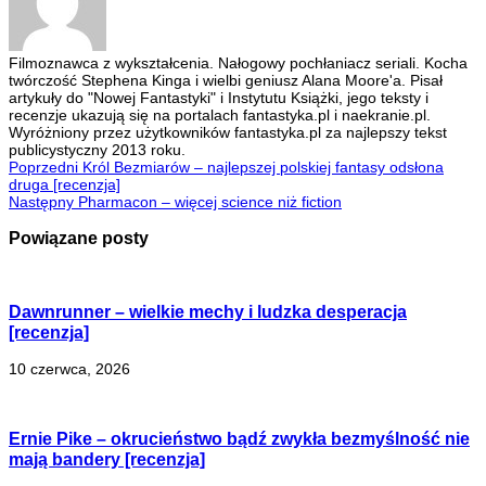
Filmoznawca z wykształcenia. Nałogowy pochłaniacz seriali. Kocha
twórczość Stephena Kinga i wielbi geniusz Alana Moore'a. Pisał
artykuły do "Nowej Fantastyki" i Instytutu Książki, jego teksty i
recenzje ukazują się na portalach fantastyka.pl i naekranie.pl.
Wyróżniony przez użytkowników fantastyka.pl za najlepszy tekst
publicystyczny 2013 roku.
Poprzedni
Król Bezmiarów – najlepszej polskiej fantasy odsłona
druga [recenzja]
Następny
Pharmacon – więcej science niż fiction
Powiązane posty
Dawnrunner – wielkie mechy i ludzka desperacja
[recenzja]
10 czerwca, 2026
Ernie Pike – okrucieństwo bądź zwykła bezmyślność nie
mają bandery [recenzja]