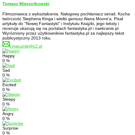
Tomasz Miecznikowski
Filmoznawca z wykształcenia. Nałogowy pochłaniacz seriali. Kocha
twórczość Stephena Kinga i wielbi geniusz Alana Moore'a. Pisał
artykuły do "Nowej Fantastyki" i Instytutu Książki, jego teksty i
recenzje ukazują się na portalach fantastyka.pl i naekranie.pl.
Wyróżniony przez użytkowników fantastyka.pl za najlepszy tekst
publicystyczny 2013 roku.
t.miecznik@o2.pl
Happy
0
%
Sad
0
%
Excited
0
%
Sleepy
0
%
Angry
0
%
Surprise
0
%