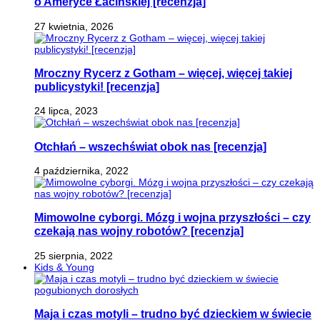
o Ameryce Łacińskiej [recenzja]
27 kwietnia, 2026
Mroczny Rycerz z Gotham – więcej, więcej takiej
publicystyki! [recenzja]
24 lipca, 2023
Otchłań – wszechświat obok nas [recenzja]
4 października, 2022
Mimowolne cyborgi. Mózg i wojna przyszłości – czy
czekają nas wojny robotów? [recenzja]
25 sierpnia, 2022
Kids & Young
Maja i czas motyli – trudno być dzieckiem w świecie