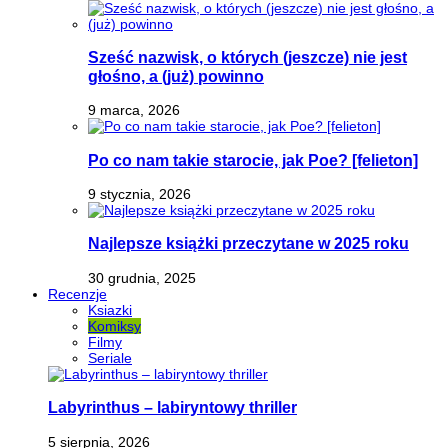
Sześć nazwisk, o których (jeszcze) nie jest
głośno, a (już) powinno
9 marca, 2026
Po co nam takie starocie, jak Poe? [felieton]
9 stycznia, 2026
Najlepsze książki przeczytane w 2025 roku
30 grudnia, 2025
Recenzje
Ksiazki
Komiksy
Filmy
Seriale
Labyrinthus – labiryntowy thriller
5 sierpnia, 2026