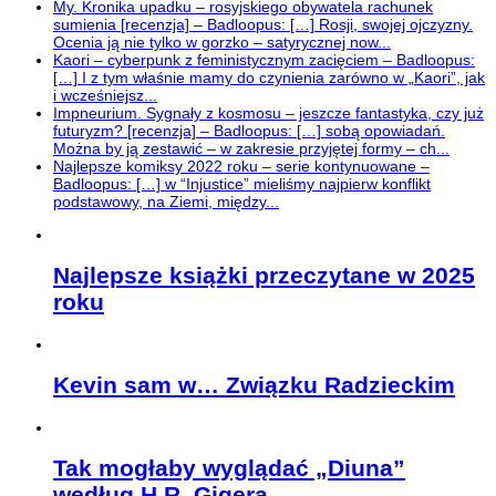
My. Kronika upadku – rosyjskiego obywatela rachunek
sumienia [recenzja] – Badloopus: […] Rosji, swojej ojczyzny.
Ocenia ją nie tylko w gorzko – satyrycznej now...
Kaori – cyberpunk z feministycznym zacięciem – Badloopus:
[…] I z tym właśnie mamy do czynienia zarówno w „Kaori”, jak
i wcześniejsz...
Impneurium. Sygnały z kosmosu – jeszcze fantastyka, czy już
futuryzm? [recenzja] – Badloopus: […] sobą opowiadań.
Można by ją zestawić – w zakresie przyjętej formy – ch...
Najlepsze komiksy 2022 roku – serie kontynuowane –
Badloopus: […] w “Injustice” mieliśmy najpierw konflikt
podstawowy, na Ziemi, między...
Najlepsze książki przeczytane w 2025
roku
Kevin sam w… Związku Radzieckim
Tak mogłaby wyglądać „Diuna”
według H.R. Gigera