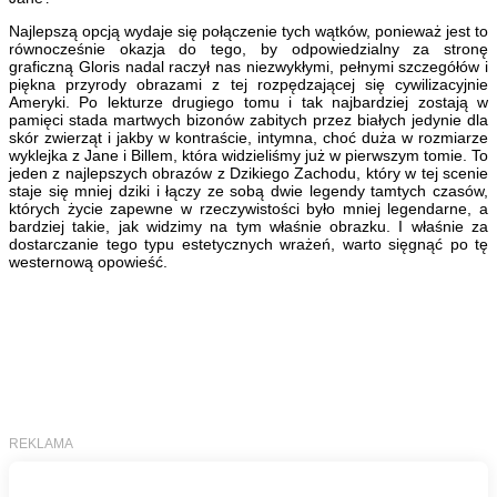
Najlepszą opcją wydaje się połączenie tych wątków, ponieważ jest to
równocześnie okazja do tego, by odpowiedzialny za stronę
graficzną Gloris nadal raczył nas niezwykłymi, pełnymi szczegółów i
piękna przyrody obrazami z tej rozpędzającej się cywilizacyjnie
Ameryki. Po lekturze drugiego tomu i tak najbardziej zostają w
pamięci stada martwych bizonów zabitych przez białych jedynie dla
skór zwierząt i jakby w kontraście, intymna, choć duża w rozmiarze
wyklejka z Jane i Billem, która widzieliśmy już w pierwszym tomie. To
jeden z najlepszych obrazów z Dzikiego Zachodu, który w tej scenie
staje się mniej dziki i łączy ze sobą dwie legendy tamtych czasów,
których życie zapewne w rzeczywistości było mniej legendarne, a
bardziej takie, jak widzimy na tym właśnie obrazku. I właśnie za
dostarczanie tego typu estetycznych wrażeń, warto sięgnąć po tę
westernową opowieść.