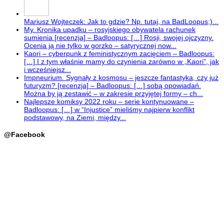
Mariusz Wojteczek: Jak to gdzie? Np. tutaj, na BadLoopus;)...
My. Kronika upadku – rosyjskiego obywatela rachunek
sumienia [recenzja] – Badloopus: […] Rosji, swojej ojczyzny.
Ocenia ją nie tylko w gorzko – satyrycznej now...
Kaori – cyberpunk z feministycznym zacięciem – Badloopus:
[…] I z tym właśnie mamy do czynienia zarówno w „Kaori”, jak
i wcześniejsz...
Impneurium. Sygnały z kosmosu – jeszcze fantastyka, czy już
futuryzm? [recenzja] – Badloopus: […] sobą opowiadań.
Można by ją zestawić – w zakresie przyjętej formy – ch...
Najlepsze komiksy 2022 roku – serie kontynuowane –
Badloopus: […] w “Injustice” mieliśmy najpierw konflikt
podstawowy, na Ziemi, między...
@Facebook