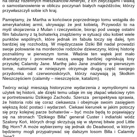
na obraz rdzennych mieszkańców Ameryki, z ich zwyczajami i walką
o samostanowienie w obliczu poczynań białych najeźdźców, którzy
przywłaszczyli sobie ich kraj.
Pamiętamy, że Martha w końcówce poprzedniego tomu wstąpiła do
amerykańskiej armii, ukrywając że jest kobietą. Przywodzi to na
myśl skojarzenia z Mulan i rzeczywiście, biorąc pod uwagę ostatni
film fabularny z tą bohaterką znajdziemy w sytuacji obu kobiet wiele
punktów wspólnych, które jednak im fabuła toczy się dalej, tym
bardziej się rozchodzą. W międzyczasie Dziki Bill nadal prowadzi
swoje polowanie na morderców rodziców dziewczyny, której historię
poznaliśmy w pierwszym tomie. Właśnie ten wątek jest mało
dramatyczny i ponownie naszą uwagę bardziej ogniskują losy
przyszłej Calamity Jane. Marthę jako Jane znaliśmy w pierwszym
tomie, natomiast w niniejszym otrzymuje drugą część swojego
przydomka od czerwonoskórych, którzy nazywają ją Słodkim
Nieszczęściem (calamity – nieszczęście, katalizm).
Twórcy wciąż mieszają historyczne wydarzenia z wymyślonymi na
użytek tej historii, ale dzięki temu udaje im się złapać właściwy rytm
w portretowaniu Dzikiego Zachodu. Szersza perspektywa sprawia,
że historia robi się coraz ciekawsza i obejmuje swoim zasięgiem
większą ilość postaci i wydarzeń. Ciekawi kierunek w jakim potoczy
się przy kolejnej parze bohaterów – być może będą to pojawiający
się na stronach “Dzikiego Billa” generał Custer i indiański wódz
Szalony Koń, których drogi skrzyżują się w słynnej bitwie pod Little
Big Horn? A może wybierzemy się jednak do Deadwood, w którym
będziemy mogli przypatrywać się dalszym losom Billa i Calamity
Jane?