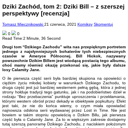
Dziki Zachód, tom 2: Dziki Bill – z szerszej
perspektywy [recenzja]
Tomasz Miecznikowski
21 czerwca, 2021
Komiksy
Skomentuj
0
0
Read Time:
2 Minute, 36 Second
Drugi tom “Dzikiego Zachodu” wita nas przepięknym portretem
jednego z najsłynniejszych bohaterów tych niebezpiecznych
czasów w Ameryce Północnej. Bill Hickok, nazywany
powszechnie Dzikim Billem jest wiodącą postacią tego albumu,
choć mamy również okazję przekonać się, jakie były dalsze
losy Calamity Jane.
O ile pierwsza część serii była bardziej skupiona na opowieści o
ciężkim życiu młodej kobiety w warunkach Dzikiego Zachodu, to
druga część jest już bardziej westernem pełną gębą, która z jednej
strony hołduje tradycji tego gatunku, jak i na podobieństwo dzieł w
rodzaju “Bez przebaczenia” punktuje uproszczenia i przekłamania,
którymi western obrósł przez dekady w obiektywie popkultury. Efekt
jest taki, że nie do końca wiemy, o czym miała opowiadać
najnowsza odsłona serii wydawanej przez Lost in Time. Nie jest
bowiem w takim stopniu opowieścią o Dzikim Billu, jak pierwsza
część była o Calamity Jane. Za to w większym zakresie dostajemy
tutaj szerszą panoramę Dzikiego Zachodu, z naciskiem położonym