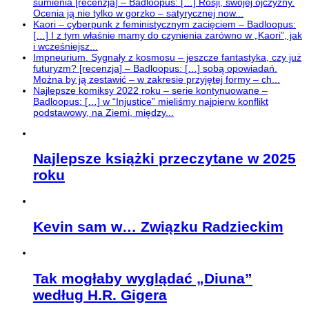
sumienia [recenzja] – Badloopus: […] Rosji, swojej ojczyzny.
Ocenia ją nie tylko w gorzko – satyrycznej now...
Kaori – cyberpunk z feministycznym zacięciem – Badloopus:
[…] I z tym właśnie mamy do czynienia zarówno w „Kaori”, jak
i wcześniejsz...
Impneurium. Sygnały z kosmosu – jeszcze fantastyka, czy już
futuryzm? [recenzja] – Badloopus: […] sobą opowiadań.
Można by ją zestawić – w zakresie przyjętej formy – ch...
Najlepsze komiksy 2022 roku – serie kontynuowane –
Badloopus: […] w “Injustice” mieliśmy najpierw konflikt
podstawowy, na Ziemi, między...
Najlepsze książki przeczytane w 2025
roku
Kevin sam w… Związku Radzieckim
Tak mogłaby wyglądać „Diuna”
według H.R. Gigera