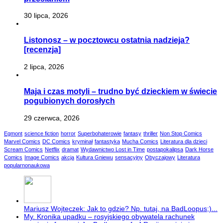
30 lipca, 2026
Listonosz – w pocztowcu ostatnia nadzieja?
[recenzja]
2 lipca, 2026
Maja i czas motyli – trudno być dzieckiem w świecie
pogubionych dorosłych
29 czerwca, 2026
Egmont
science fiction
horror
Superbohaterowie
fantasy
thriller
Non Stop Comics
Marvel Comics
DC Comics
kryminał
fantastyka
Mucha Comics
Literatura dla dzieci
Scream Comics
Netflix
dramat
Wydawnictwo Lost in Time
postapokalipsa
Dark Horse
Comics
Image Comics
akcja
Kultura Gniewu
sensacyjny
Obyczajowy
Literatura
popularnonaukowa
Mariusz Wojteczek: Jak to gdzie? Np. tutaj, na BadLoopus;)...
My. Kronika upadku – rosyjskiego obywatela rachunek