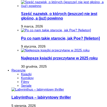
Sześć nazwisk, o których (jeszcze) nie jest
głośno, a (już) powinno
9 marca, 2026
Po co nam takie starocie, jak Poe? [felieton]
9 stycznia, 2026
Najlepsze książki przeczytane w 2025 roku
30 grudnia, 2025
Recenzje
Ksiazki
Komiksy
Filmy
Seriale
Labyrinthus – labiryntowy thriller
5 sierpnia, 2026