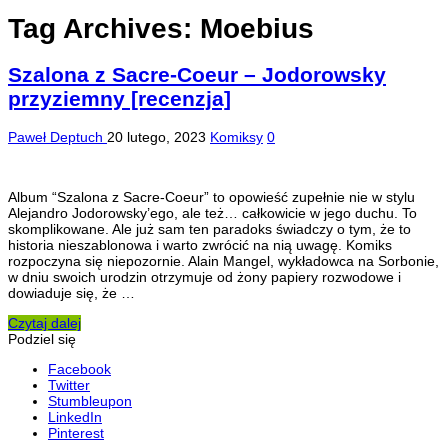
Tag Archives:
Moebius
Szalona z Sacre-Coeur – Jodorowsky
przyziemny [recenzja]
Paweł Deptuch
20 lutego, 2023
Komiksy
0
Album “Szalona z Sacre-Coeur” to opowieść zupełnie nie w stylu
Alejandro Jodorowsky’ego, ale też… całkowicie w jego duchu. To
skomplikowane. Ale już sam ten paradoks świadczy o tym, że to
historia nieszablonowa i warto zwrócić na nią uwagę. Komiks
rozpoczyna się niepozornie. Alain Mangel, wykładowca na Sorbonie,
w dniu swoich urodzin otrzymuje od żony papiery rozwodowe i
dowiaduje się, że …
Czytaj dalej
Podziel się
Facebook
Twitter
Stumbleupon
LinkedIn
Pinterest