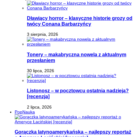
Dławiący horror – klasyczne historie grozy od
twócy Conana Barbarzyńcy
3 sierpnia, 2026
Tonery – makabryczna nowela z aktualnym
przesłaniem
30 lipca, 2026
Listonosz – w pocztowcu ostatnia nadzieja?
[recenzja]
2 lipca, 2026
PopNauka
Gorączka latynoamerykańska – najlepszy reportaż