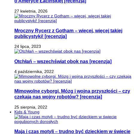
o Ameryce Łacińskiej [recenzja]
27 kwietnia, 2026
Mroczny Rycerz z Gotham – więcej, więcej takiej
publicystyki! [recenzja]
24 lipca, 2023
Otchłań – wszechświat obok nas [recenzja]
4 października, 2022
Mimowolne cyborgi. Mózg i wojna przyszłości – czy
czekają nas wojny robotów? [recenzja]
25 sierpnia, 2022
Kids & Young
Maja i czas motyli – trudno być dzieckiem w świecie