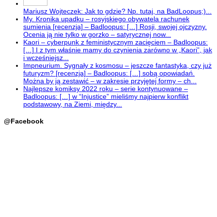
Mariusz Wojteczek: Jak to gdzie? Np. tutaj, na BadLoopus;)...
My. Kronika upadku – rosyjskiego obywatela rachunek
sumienia [recenzja] – Badloopus: […] Rosji, swojej ojczyzny.
Ocenia ją nie tylko w gorzko – satyrycznej now...
Kaori – cyberpunk z feministycznym zacięciem – Badloopus:
[…] I z tym właśnie mamy do czynienia zarówno w „Kaori”, jak
i wcześniejsz...
Impneurium. Sygnały z kosmosu – jeszcze fantastyka, czy już
futuryzm? [recenzja] – Badloopus: […] sobą opowiadań.
Można by ją zestawić – w zakresie przyjętej formy – ch...
Najlepsze komiksy 2022 roku – serie kontynuowane –
Badloopus: […] w “Injustice” mieliśmy najpierw konflikt
podstawowy, na Ziemi, między...
@Facebook