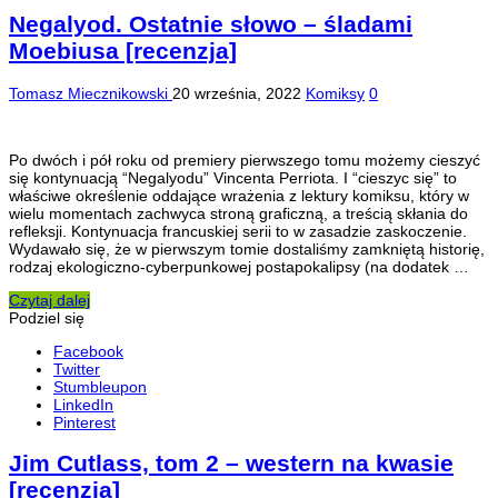
Negalyod. Ostatnie słowo – śladami
Moebiusa [recenzja]
Tomasz Miecznikowski
20 września, 2022
Komiksy
0
Po dwóch i pół roku od premiery pierwszego tomu możemy cieszyć
się kontynuacją “Negalyodu” Vincenta Perriota. I “cieszyc się” to
właściwe określenie oddające wrażenia z lektury komiksu, który w
wielu momentach zachwyca stroną graficzną, a treścią skłania do
refleksji. Kontynuacja francuskiej serii to w zasadzie zaskoczenie.
Wydawało się, że w pierwszym tomie dostaliśmy zamkniętą historię,
rodzaj ekologiczno-cyberpunkowej postapokalipsy (na dodatek …
Czytaj dalej
Podziel się
Facebook
Twitter
Stumbleupon
LinkedIn
Pinterest
Jim Cutlass, tom 2 – western na kwasie
[recenzja]