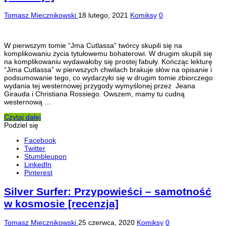
Tomasz Miecznikowski
18 lutego, 2021
Komiksy
0
W pierwszym tomie “Jma Cutlassa” twórcy skupili się na
komplikowaniu życia tytułowemu bohaterowi. W drugim skupili się
na komplikowaniu wydawałoby się prostej fabuły. Kończąc lekturę
“Jima Cutlassa” w pierwszych chwilach brakuje słów na opisanie i
podsumowanie tego, co wydarzyło się w drugim tomie zbiorczego
wydania tej westernowej przygody wymyślonej przez Jeana
Girauda i Christiana Rossiego. Owszem, mamy tu cudną
westernową …
Czytaj dalej
Podziel się
Facebook
Twitter
Stumbleupon
LinkedIn
Pinterest
Silver Surfer: Przypowieści – samotność
w kosmosie [recenzja]
Tomasz Miecznikowski
25 czerwca, 2020
Komiksy
0