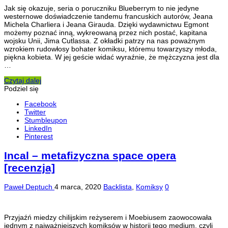
Jak się okazuje, seria o poruczniku Blueberrym to nie jedyne
westernowe doświadczenie tandemu francuskich autorów, Jeana
Michela Charliera i Jeana Girauda. Dzięki wydawnictwu Egmont
możemy poznać inną, wykreowaną przez nich postać, kapitana
wojsku Unii, Jima Cutlassa. Z okładki patrzy na nas poważnym
wzrokiem rudowłosy bohater komiksu, któremu towarzyszy młoda,
piękna kobieta. W jej geście widać wyraźnie, że mężczyzna jest dla
…
Czytaj dalej
Podziel się
Facebook
Twitter
Stumbleupon
LinkedIn
Pinterest
Incal – metafizyczna space opera
[recenzja]
Paweł Deptuch
4 marca, 2020
Backlista
,
Komiksy
0
Przyjaźń miedzy chilijskim reżyserem i Moebiusem zaowocowała
jednym z najważniejszych komiksów w historii tego medium, czyli