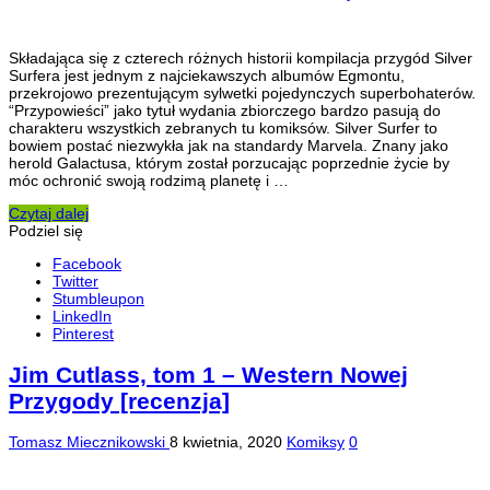
Składająca się z czterech różnych historii kompilacja przygód Silver
Surfera jest jednym z najciekawszych albumów Egmontu,
przekrojowo prezentującym sylwetki pojedynczych superbohaterów.
“Przypowieści” jako tytuł wydania zbiorczego bardzo pasują do
charakteru wszystkich zebranych tu komiksów. Silver Surfer to
bowiem postać niezwykła jak na standardy Marvela. Znany jako
herold Galactusa, którym został porzucając poprzednie życie by
móc ochronić swoją rodzimą planetę i …
Czytaj dalej
Podziel się
Facebook
Twitter
Stumbleupon
LinkedIn
Pinterest
Jim Cutlass, tom 1 – Western Nowej
Przygody [recenzja]
Tomasz Miecznikowski
8 kwietnia, 2020
Komiksy
0