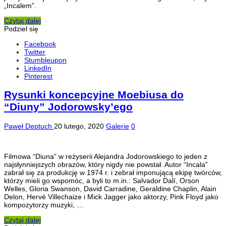
„Incalem”.
Czytaj dalej
Podziel się
Facebook
Twitter
Stumbleupon
LinkedIn
Pinterest
Rysunki koncepcyjne Moebiusa do
“Diuny” Jodorowsky’ego
Paweł Deptuch
20 lutego, 2020
Galerie
0
Filmowa “Diuna” w reżyserii Alejandra Jodorowskiego to jeden z
najsłynniejszych obrazów, który nigdy nie powstał. Autor “Incala”
zabrał się za produkcję w 1974 r. i zebrał imponującą ekipę twórców,
którzy mieli go wspomóc, a byli to m.in.: Salvador Dalí, Orson
Welles, Gloria Swanson, David Carradine, Geraldine Chaplin, Alain
Delon, Hervé Villechaize i Mick Jagger jako aktorzy, Pink Floyd jako
kompozytorzy muzyki, …
Czytaj dalej