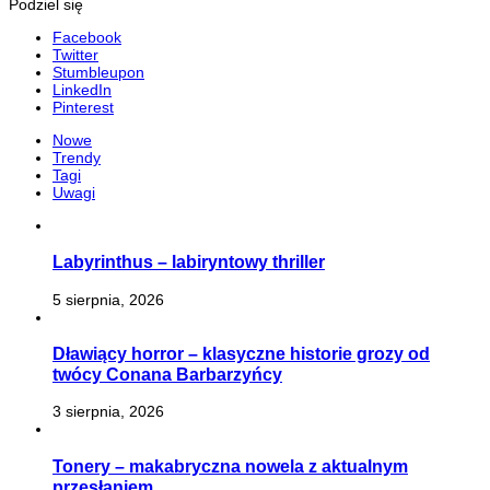
Podziel się
Facebook
Twitter
Stumbleupon
LinkedIn
Pinterest
Nowe
Trendy
Tagi
Uwagi
Labyrinthus – labiryntowy thriller
5 sierpnia, 2026
Dławiący horror – klasyczne historie grozy od
twócy Conana Barbarzyńcy
3 sierpnia, 2026
Tonery – makabryczna nowela z aktualnym
przesłaniem