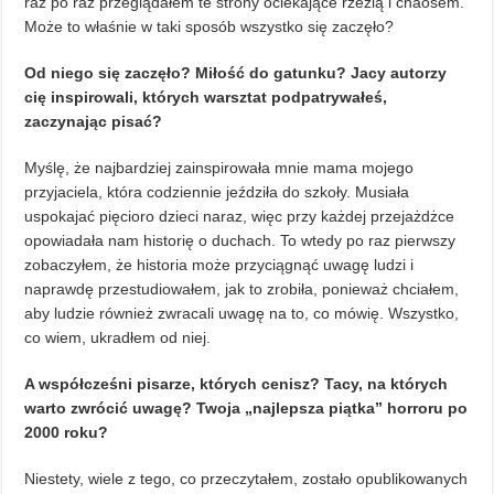
raz po raz przeglądałem te strony ociekające rzezią i chaosem.
Może to właśnie w taki sposób wszystko się zaczęło?
Od niego się zaczęło? Miłość do gatunku? Jacy autorzy
cię inspirowali, których warsztat podpatrywałeś,
zaczynając pisać?
Myślę, że najbardziej zainspirowała mnie mama mojego
przyjaciela, która codziennie jeździła do szkoły. Musiała
uspokajać pięcioro dzieci naraz, więc przy każdej przejażdżce
opowiadała nam historię o duchach. To wtedy po raz pierwszy
zobaczyłem, że historia może przyciągnąć uwagę ludzi i
naprawdę przestudiowałem, jak to zrobiła, ponieważ chciałem,
aby ludzie również zwracali uwagę na to, co mówię. Wszystko,
co wiem, ukradłem od niej.
A współcześni pisarze, których cenisz? Tacy, na których
warto zwrócić uwagę? Twoja „najlepsza piątka” horroru po
2000 roku?
Niestety, wiele z tego, co przeczytałem, zostało opublikowanych