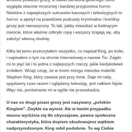
wygląda obecnie mroczniej i bardziej przypomina horror.
Niektóre z największych sukcesów kasowych i telewizyjnych to
horror, a apetyt na prawdziwe podcasty kryminalne i komiksy
grozy jest nienasycony. To tak, jakby mieszkać w kwitnącym
mieście, które właśnie odkryło ropę i wszyscy ścigają się, aby
założyć własną studnię.
Kilka lat temu przeczytałem wszystko, co napisał King, po kolei,
i napisałem o tym na stronie internetowej o nazwie Tor. Zajęło
mi to pięć lat i to jedna z najlepszych rzeczy, jakie kiedykolwiek
zrobiłem. Wciąż czuję, że w moim mózgu mieszka maleńki
Stephen King, który zawsze jest przy mnie. Daje mi rady,
spędzamy czas razem i oglądamy telewizję, jest całkiem fajnie.
Więc nie, porównanie mi w ogóle nie przeszkadza.
U nas co drugi pisarz grozy jest nazywany „polskim
Kingiem”. Zwykle na wyrost. Ale w twoim przypadku
mocno wyróżnia się tło obyczajowe, pewna społeczna
charakterystyka, która dopiero obudowujesz wątkiem
nadprzyrodzonym. King robił podobnie. To wg Ciebie