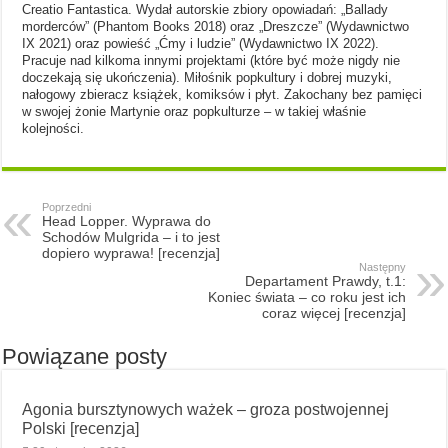
Creatio Fantastica. Wydał autorskie zbiory opowiadań: „Ballady
morderców” (Phantom Books 2018) oraz „Dreszcze” (Wydawnictwo
IX 2021) oraz powieść „Ćmy i ludzie” (Wydawnictwo IX 2022).
Pracuje nad kilkoma innymi projektami (które być może nigdy nie
doczekają się ukończenia). Miłośnik popkultury i dobrej muzyki,
nałogowy zbieracz książek, komiksów i płyt. Zakochany bez pamięci
w swojej żonie Martynie oraz popkulturze – w takiej właśnie
kolejności.
Poprzedni
Head Lopper. Wyprawa do
Schodów Mulgrida – i to jest
dopiero wyprawa! [recenzja]
Następny
Departament Prawdy, t.1:
Koniec świata – co roku jest ich
coraz więcej [recenzja]
Powiązane posty
Agonia bursztynowych ważek – groza postwojennej
Polski [recenzja]