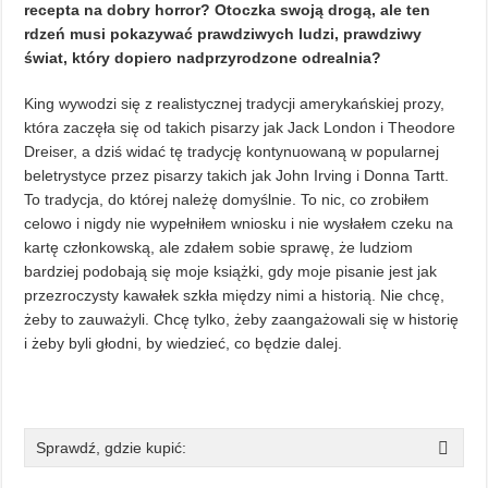
recepta na dobry horror? Otoczka swoją drogą, ale ten
rdzeń musi pokazywać prawdziwych ludzi, prawdziwy
świat, który dopiero nadprzyrodzone odrealnia?
King wywodzi się z realistycznej tradycji amerykańskiej prozy,
która zaczęła się od takich pisarzy jak Jack London i Theodore
Dreiser, a dziś widać tę tradycję kontynuowaną w popularnej
beletrystyce przez pisarzy takich jak John Irving i Donna Tartt.
To tradycja, do której należę domyślnie. To nic, co zrobiłem
celowo i nigdy nie wypełniłem wniosku i nie wysłałem czeku na
kartę członkowską, ale zdałem sobie sprawę, że ludziom
bardziej podobają się moje książki, gdy moje pisanie jest jak
przezroczysty kawałek szkła między nimi a historią. Nie chcę,
żeby to zauważyli. Chcę tylko, żeby zaangażowali się w historię
i żeby byli głodni, by wiedzieć, co będzie dalej.
Sprawdź, gdzie kupić: