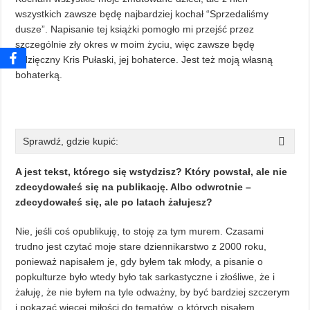
wszystkich zawsze będę najbardziej kochał “Sprzedaliśmy
dusze”. Napisanie tej książki pomogło mi przejść przez
szczególnie zły okres w moim życiu, więc zawsze będę
wdzięczny Kris Pułaski, jej bohaterce. Jest też moją własną
bohaterką.
Sprawdź, gdzie kupić:
A jest tekst, którego się wstydzisz? Który powstał, ale nie
zdecydowałeś się na publikację. Albo odwrotnie –
zdecydowałeś się, ale po latach żałujesz?
Nie, jeśli coś opublikuję, to stoję za tym murem. Czasami
trudno jest czytać moje stare dziennikarstwo z 2000 roku,
ponieważ napisałem je, gdy byłem tak młody, a pisanie o
popkulturze było wtedy było tak sarkastyczne i złośliwe, że i
żałuję, że nie byłem na tyle odważny, by być bardziej szczerym
i pokazać więcej miłości do tematów, o których pisałem.