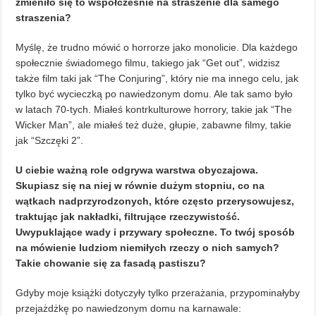
zmieniło się to współcześnie na straszenie dla samego
straszenia?
Myślę, że trudno mówić o horrorze jako monolicie. Dla każdego
społecznie świadomego filmu, takiego jak “Get out”, widzisz
także film taki jak “The Conjuring”, który nie ma innego celu, jak
tylko być wycieczką po nawiedzonym domu. Ale tak samo było
w latach 70-tych. Miałeś kontrkulturowe horrory, takie jak “The
Wicker Man”, ale miałeś też duże, głupie, zabawne filmy, takie
jak “Szczęki 2”.
U ciebie ważną role odgrywa warstwa obyczajowa.
Skupiasz się na niej w równie dużym stopniu, co na
wątkach nadprzyrodzonych, które często przerysowujesz,
traktując jak nakładki, filtrujące rzeczywistość.
Uwypuklające wady i przywary społeczne. To twój sposób
na mówienie ludziom niemiłych rzeczy o nich samych?
Takie chowanie się za fasadą pastiszu?
Gdyby moje książki dotyczyły tylko przerażania, przypominałyby
przejażdżkę po nawiedzonym domu na karnawale: