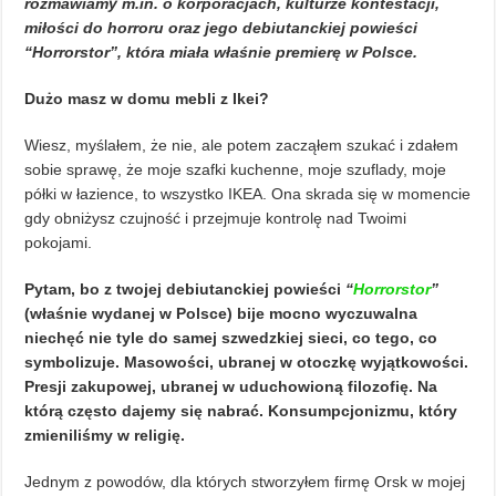
rozmawiamy m.in. o korporacjach, kulturze kontestacji,
miłości do horroru oraz jego debiutanckiej powieści
“Horrorstor”, która miała właśnie premierę w Polsce.
Dużo masz w domu mebli z Ikei?
Wiesz, myślałem, że nie, ale potem zacząłem szukać i zdałem
sobie sprawę, że moje szafki kuchenne, moje szuflady, moje
półki w łazience, to wszystko IKEA. Ona skrada się w momencie
gdy obniżysz czujność i przejmuje kontrolę nad Twoimi
pokojami.
Pytam, bo z twojej debiutanckiej powieści
“
Horrorstor
”
(właśnie wydanej w Polsce) bije mocno wyczuwalna
niechęć nie tyle do samej szwedzkiej sieci, co tego, co
symbolizuje. Masowości, ubranej w otoczkę wyjątkowości.
Presji zakupowej, ubranej w uduchowioną filozofię. Na
którą często dajemy się nabrać. Konsumpcjonizmu, który
zmieniliśmy w religię.
Jednym z powodów, dla których stworzyłem firmę Orsk w mojej