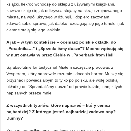
książki. Ilekroć wchodzę do sklepu z używanymi książkami,
zawsze czuję się jak odkrywca stojący na skraju zrujnowanego
miasta, na wpół ukrytego w dżungli, i dopiero zaczynam
zdawać sobie sprawę, jak daleko rozciągają się jego tunele i jak
ciemne stają się jego jaskinie.
A jak – w tym kontekście – oceniasz polskie okładki do
„Poradnika…” i „Sprzedaliśmy dusze”? Mocno wpisują się
w nurt omawiany przez Ciebie w „Paperback from Hell”.
Są absolutnie fantastyczne! Miałem szczęście pracować z
Vesperem, który naprawdę rozumie i docenia horror. Muszę się
przyznać i powiedziałbym to tylko po polsku, ale wolę polską
okładkę od “Sprzedaliśmy dusze” od prawie każdej innej z tych
napisanych przeze mnie.
Z wszystkich tytułów, które napisałeś – który cenisz
najbardziej? Z którego jesteś najbardziej zadowolony?
Dumny?
Kocham wszystkie moje zmutowane dzieci, ale z nich