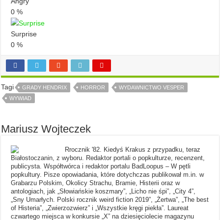
Angry
0
%
Surprise
0
%
Tagi
GRADY HENDRIX
HORROR
WYDAWNICTWO VESPER
WYWIAD
Mariusz Wojteczek
Rrocznik '82. Kiedyś Krakus z przypadku, teraz
Białostoczanin, z wyboru. Redaktor portali o popkulturze, recenzent,
publicysta. Współtwórca i redaktor portalu BadLoopus – W pętli
popkultury. Pisze opowiadania, które dotychczas publikował m.in. w
Grabarzu Polskim, Okolicy Strachu, Bramie, Histerii oraz w
antologiach, jak „Słowiańskie koszmary”, „Licho nie śpi”, „City 4”,
„Sny Umarłych. Polski rocznik weird fiction 2019”, „Żertwa”, „The best
of Histeria”, „Zwierzozwierz” i „Wszystkie kręgi piekła”. Laureat
czwartego miejsca w konkursie „X” na dziesięciolecie magazynu