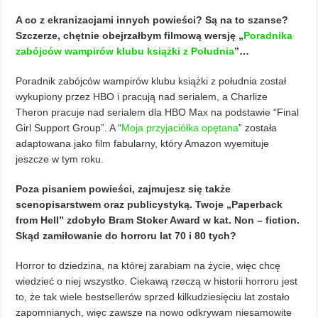
A co z ekranizacjami innych powieści? Są na to szanse?
Szczerze, chętnie obejrzałbym filmową wersję „
Poradnika
zabójców wampirów klubu książki z Południa
”…
Poradnik zabójców wampirów klubu książki z południa został
wykupiony przez HBO i pracują nad serialem, a Charlize
Theron pracuje nad serialem dla HBO Max na podstawie “Final
Girl Support Group”. A “
Moja przyjaciółka opętana
” została
adaptowana jako film fabularny, który Amazon wyemituje
jeszcze w tym roku.
Poza pisaniem powieści, zajmujesz się także
scenopisarstwem oraz publicystyką. Twoje „Paperback
from Hell” zdobyło Bram Stoker Award w kat. Non – fiction.
Skąd zamiłowanie do horroru lat 70 i 80 tych?
Horror to dziedzina, na której zarabiam na życie, więc chcę
wiedzieć o niej wszystko. Ciekawą rzeczą w historii horroru jest
to, że tak wiele bestsellerów sprzed kilkudziesięciu lat zostało
zapomnianych, więc zawsze na nowo odkrywam niesamowite