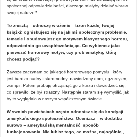
społecznej odpowiedzialności, dlaczego miałyby działać wbrew
swojej naturze?
To zresztą – odnoszę wrażenie – trzon każdej twojej
książki: ogniskujesz się na jakimś społecznym problemie,
temacie i obudowujesz go motywem klasycznego horroru,
odpowiednio go uwspółcześniając. Co wybierasz jako
pierwsze: horrorowy motyw, czy problematykę, którą
chcesz podjąć?
Zawsze zaczynam od jakiegoś horrorowego pomysłu , który
jest bardzo nudny i staromodny: nawiedzony dom, egzorcyzm,
wampir. Potem próbuję otrząsnąć go z kurzu i dowiedzieć się,
co sprawiło, że był straszny. Następnie staram się wymyślić, jak
by to wyglądało w naszym współczesnym świecie.
W swoich powieściach często odnosisz się do kondycji
amerykańskiego społeczeństwa. Oceniasz – w dodatku
surowo – amerykańską mentalność, sposób
funkcjonowania. Nie lubisz tego, co można, najogólniej,