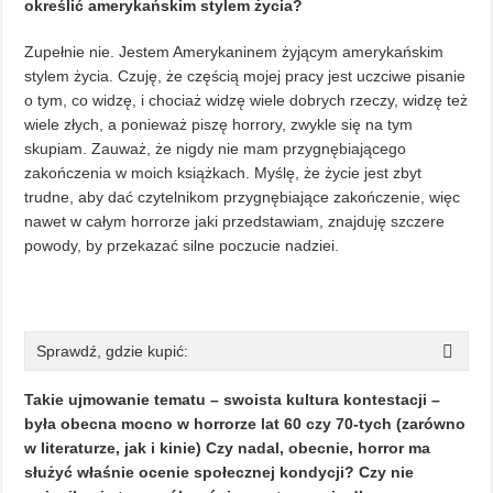
określić amerykańskim stylem życia?
Zupełnie nie. Jestem Amerykaninem żyjącym amerykańskim
stylem życia. Czuję, że częścią mojej pracy jest uczciwe pisanie
o tym, co widzę, i chociaż widzę wiele dobrych rzeczy, widzę też
wiele złych, a ponieważ piszę horrory, zwykle się na tym
skupiam. Zauważ, że nigdy nie mam przygnębiającego
zakończenia w moich książkach. Myślę, że życie jest zbyt
trudne, aby dać czytelnikom przygnębiające zakończenie, więc
nawet w całym horrorze jaki przedstawiam, znajduję szczere
powody, by przekazać silne poczucie nadziei.
Sprawdź, gdzie kupić:
Takie ujmowanie tematu – swoista kultura kontestacji –
była obecna mocno w horrorze lat 60 czy 70-tych (zarówno
w literaturze, jak i kinie) Czy nadal, obecnie, horror ma
służyć właśnie ocenie społecznej kondycji? Czy nie