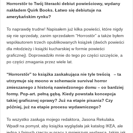
Horrorstör to Twój literacki debiut powieściowy, wydany
nakładem Quirk Books. Łatwo się debiutuje na
amerykańskim rynku?
To naprawdę trudne! Napisałem już kilka powieści, które nigdy
się nie sprzedały, zanim sprzedałem “Horrostör” a także byłem
współautorem trzech opublikowanych książek (dwóch powieści
dla młodzieży i książki kucharskiej w formie powieści
graficznej). Doprowadziło mnie do tego po części szczęście, a
po części zmagania przez wiele lat.
“Horrorstör” to książka zaskakująca nie tyle treścią – ta
utrzymuje się mocno w schemacie survival horror
zmieszanego z historią nawiedzonego domu – co bardziej
formy. Pop-art. pełną gębą. Kiedy powstała koncepcja
takiej graficznej oprawy? Już na etapie pisania? Czy
później, już na etapie procesu wydawniczego?
To wszystko zasługa mojego redaktora, Jasona Rekulaka.
Wpadł na pomysł, aby książka wyglądała jak katalog IKEA, ale
jedną z fajnych rzeczy w pracy z mniejszym wydawcą, takim jak