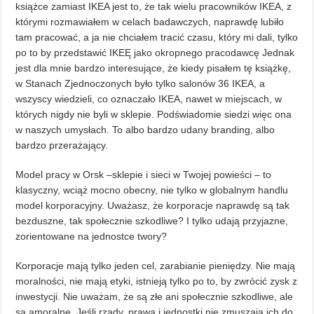
książce zamiast IKEA jest to, że tak wielu pracowników IKEA, z
którymi rozmawiałem w celach badawczych, naprawdę lubiło
tam pracować, a ja nie chciałem tracić czasu, który mi dali, tylko
po to by przedstawić IKEĘ jako okropnego pracodawcę Jednak
jest dla mnie bardzo interesujące, że kiedy pisałem tę książkę,
w Stanach Zjednoczonych było tylko salonów 36 IKEA, a
wszyscy wiedzieli, co oznaczało IKEA, nawet w miejscach, w
których nigdy nie byli w sklepie. Podświadomie siedzi więc ona
w naszych umysłach. To albo bardzo udany branding, albo
bardzo przerażający.
Model pracy w Orsk –sklepie i sieci w Twojej powieści – to
klasyczny, wciąż mocno obecny, nie tylko w globalnym handlu
model korporacyjny. Uważasz, że korporacje naprawdę są tak
bezduszne, tak społecznie szkodliwe? I tylko udają przyjazne,
zorientowane na jednostce twory?
Korporacje mają tylko jeden cel, zarabianie pieniędzy. Nie mają
moralności, nie mają etyki, istnieją tylko po to, by zwrócić zysk z
inwestycji. Nie uważam, że są złe ani społecznie szkodliwe, ale
są amoralne. Jeśli rządy, prawa i jednostki nie zmuszają ich do