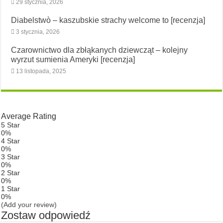
29 stycznia, 2026
Diabelstwò – kaszubskie strachy welcome to [recenzja]
3 stycznia, 2026
Czarownictwo dla zbłąkanych dziewcząt – kolejny
wyrzut sumienia Ameryki [recenzja]
13 listopada, 2025
Average Rating
5 Star
0%
4 Star
0%
3 Star
0%
2 Star
0%
1 Star
0%
(Add your review)
Zostaw odpowiedź