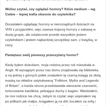
Wolisz czytać, czy oglądać horrory? Które medium – wg
Ciebie – lepiej trafia obecnie do czytelnika?
Dorastałem oglądając horrory w nierozsądnych ilościach na
VHS z przyjaciółmi, więc zawsze kojarzę horrory z zabawą w
dużej grupie, ale ostatecznie przede wszystkim jestem
czytelnikiem i jestem najbardziej szczęśliwy sam, z książką, w
ciszy.
Pamiętasz swój pierwszy przeczytany horror?
Kiedy byłem dzieckiem, moja rodzina przez rok mieszkała w
Anglii. W wynajętym przez nas domu znajdowała się biblioteka,
a na jednej z górnych półek znalazłem tę czarną księgę ze złotą
maską na okładce zatytułowaną “Folklore, Myths and Legends
of Britain”, a każda strona przedstawiała wieszanie czarownic,
torturowanie katolików, pełzające duchy z bagien. Wiedziałem,
że moi rodzice nie chcą, żebym to czytał, więc wspinałem się
po półkach jak małpa, ściągałem ją na dół, kucałem za sofą i