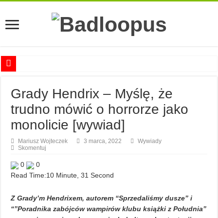
Anna Romaszkan – Praca w prosektorium nie pomaga oswoić się ze śmiercią
Grady Hendrix – Myślę, że
Najciekawsze książki o kobietach nauki
trudno mówić o horrorze jako
Najlepsze mangi dla dorosłych
monolicie [wywiad]
Najciekawsze zapowiedzi komiksowe na 2023 rok
Mariusz Wojteczek
3 marca, 2022
Wywiady
Skomentuj
0
0
Read Time:
10 Minute, 31 Second
Z Grady’m Hendrixem, autorem “Sprzedaliśmy dusze” i
“”Poradnika zabójców wampirów klubu książki z Południa”