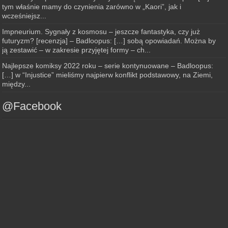
tym właśnie mamy do czynienia zarówno w „Kaori”, jak i
wcześniejsz...
Impneurium. Sygnały z kosmosu – jeszcze fantastyka, czy już
futuryzm? [recenzja] – Badloopus: […] sobą opowiadań. Można by
ją zestawić – w zakresie przyjętej formy – ch...
Najlepsze komiksy 2022 roku – serie kontynuowane – Badloopus:
[…] w “Injustice” mieliśmy najpierw konflikt podstawowy, na Ziemi,
między...
@Facebook