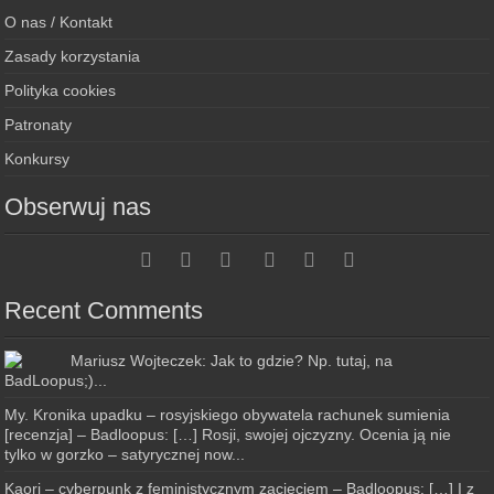
O nas / Kontakt
Zasady korzystania
Polityka cookies
Patronaty
Konkursy
Obserwuj nas
Recent Comments
Mariusz Wojteczek: Jak to gdzie? Np. tutaj, na
BadLoopus;)...
My. Kronika upadku – rosyjskiego obywatela rachunek sumienia
[recenzja] – Badloopus: […] Rosji, swojej ojczyzny. Ocenia ją nie
tylko w gorzko – satyrycznej now...
Kaori – cyberpunk z feministycznym zacięciem – Badloopus: […] I z