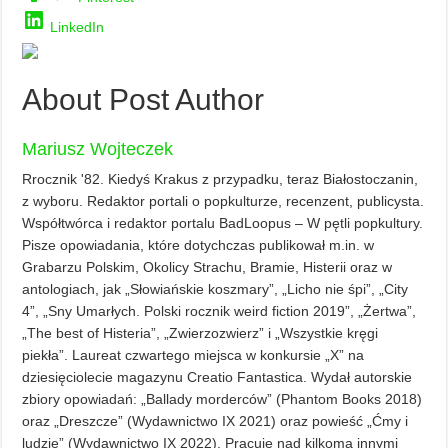
LinkedIn
About Post Author
Mariusz Wojteczek
Rrocznik '82. Kiedyś Krakus z przypadku, teraz Białostoczanin,
z wyboru. Redaktor portali o popkulturze, recenzent, publicysta.
Współtwórca i redaktor portalu BadLoopus – W pętli popkultury.
Pisze opowiadania, które dotychczas publikował m.in. w
Grabarzu Polskim, Okolicy Strachu, Bramie, Histerii oraz w
antologiach, jak „Słowiańskie koszmary”, „Licho nie śpi”, „City
4”, „Sny Umarłych. Polski rocznik weird fiction 2019”, „Żertwa”,
„The best of Histeria”, „Zwierzozwierz” i „Wszystkie kręgi
piekła”. Laureat czwartego miejsca w konkursie „X” na
dziesięciolecie magazynu Creatio Fantastica. Wydał autorskie
zbiory opowiadań: „Ballady morderców” (Phantom Books 2018)
oraz „Dreszcze” (Wydawnictwo IX 2021) oraz powieść „Ćmy i
ludzie” (Wydawnictwo IX 2022). Pracuje nad kilkoma innymi