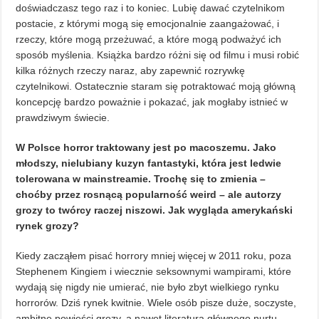
doświadczasz tego raz i to koniec. Lubię dawać czytelnikom
postacie, z którymi mogą się emocjonalnie zaangażować, i
rzeczy, które mogą przeżuwać, a które mogą podważyć ich
sposób myślenia. Książka bardzo różni się od filmu i musi robić
kilka różnych rzeczy naraz, aby zapewnić rozrywkę
czytelnikowi. Ostatecznie staram się potraktować moją główną
koncepcję bardzo poważnie i pokazać, jak mogłaby istnieć w
prawdziwym świecie.
W Polsce horror traktowany jest po macoszemu. Jako
młodszy, nielubiany kuzyn fantastyki, która jest ledwie
tolerowana w mainstreamie. Trochę się to zmienia –
choćby przez rosnącą popularność weird – ale autorzy
grozy to twórcy raczej niszowi. Jak wygląda amerykański
rynek grozy?
Kiedy zacząłem pisać horrory mniej więcej w 2011 roku, poza
Stephenem Kingiem i wiecznie seksownymi wampirami, które
wydają się nigdy nie umierać, nie było zbyt wielkiego rynku
horrorów. Dziś rynek kwitnie. Wiele osób pisze duże, soczyste,
ambitne powieści grozy, a nawet literatura głównego nurtu