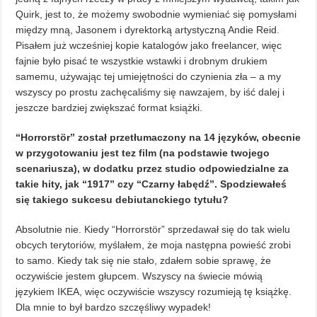
Quirk, jest to, że możemy swobodnie wymieniać się pomysłami
między mną, Jasonem i dyrektorką artystyczną Andie Reid.
Pisałem już wcześniej kopie katalogów jako freelancer, więc
fajnie było pisać te wszystkie wstawki i drobnym drukiem
samemu, używając tej umiejętności do czynienia zła – a my
wszyscy po prostu zachęcaliśmy się nawzajem, by iść dalej i
jeszcze bardziej zwiększać format książki.
“Horrorstör” został przetłumaczony na 14 języków, obecnie
w przygotowaniu jest tez film (na podstawie twojego
scenariusza), w dodatku przez studio odpowiedzialne za
takie hity, jak “1917” czy “Czarny łabędź”. Spodziewałeś
się takiego sukcesu debiutanckiego tytułu?
Absolutnie nie. Kiedy “Horrorstör” sprzedawał się do tak wielu
obcych terytoriów, myślałem, że moja następna powieść zrobi
to samo. Kiedy tak się nie stało, zdałem sobie sprawę, że
oczywiście jestem głupcem. Wszyscy na świecie mówią
językiem IKEA, więc oczywiście wszyscy rozumieją tę książkę.
Dla mnie to był bardzo szczęśliwy wypadek!