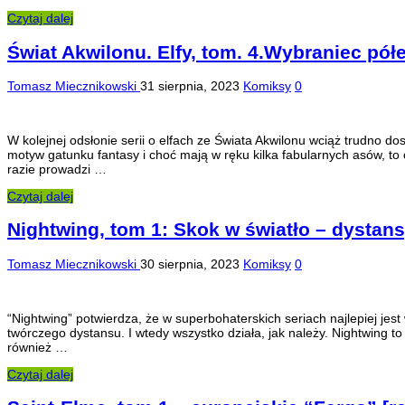
Czytaj dalej
Świat Akwilonu. Elfy, tom. 4.Wybraniec półe
Tomasz Miecznikowski
31 sierpnia, 2023
Komiksy
0
W kolejnej odsłonie serii o elfach ze Świata Akwilonu wciąż trudno
motyw gatunku fantasy i choć mają w ręku kilka fabularnych asów, to
razie prowadzi …
Czytaj dalej
Nightwing, tom 1: Skok w światło – dystans,
Tomasz Miecznikowski
30 sierpnia, 2023
Komiksy
0
“Nightwing” potwierdza, że w superbohaterskich seriach najlepiej jes
twórczego dystansu. I wtedy wszystko działa, jak należy. Nightwing to
również …
Czytaj dalej