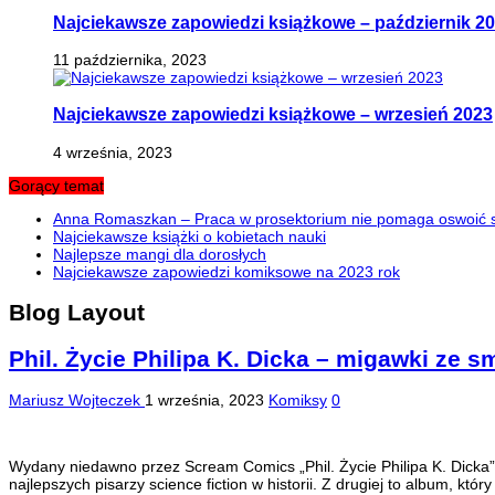
Najciekawsze zapowiedzi książkowe – październik 2
11 października, 2023
Najciekawsze zapowiedzi książkowe – wrzesień 2023
4 września, 2023
Gorący temat
Anna Romaszkan – Praca w prosektorium nie pomaga oswoić si
Najciekawsze książki o kobietach nauki
Najlepsze mangi dla dorosłych
Najciekawsze zapowiedzi komiksowe na 2023 rok
Blog Layout
Phil. Życie Philipa K. Dicka – migawki ze 
Mariusz Wojteczek
1 września, 2023
Komiksy
0
Wydany niedawno przez Scream Comics „Phil. Życie Philipa K. Dicka” 
najlepszych pisarzy science fiction w historii. Z drugiej to album, 