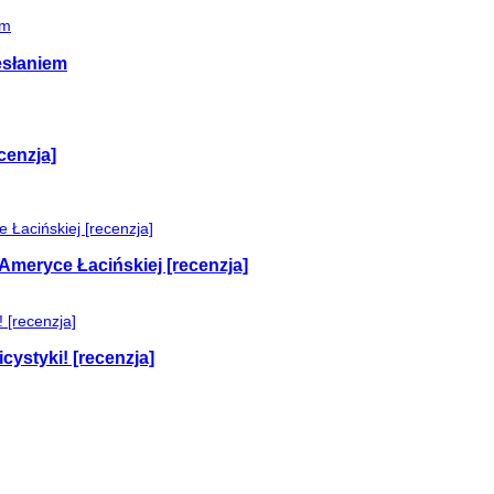
esłaniem
cenzja]
Ameryce Łacińskiej [recenzja]
cystyki! [recenzja]