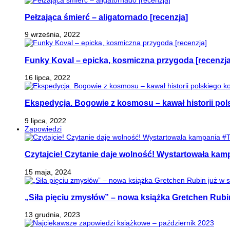
Pełzająca śmierć – aligatornado [recenzja]
9 września, 2022
Funky Koval – epicka, kosmiczna przygoda [recenzja
16 lipca, 2022
Ekspedycja. Bogowie z kosmosu – kawał historii pol
9 lipca, 2022
Zapowiedzi
Czytajcie! Czytanie daje wolność! Wystartowała ka
15 maja, 2024
„Siła pięciu zmysłów” – nowa książka Gretchen Rubi
13 grudnia, 2023