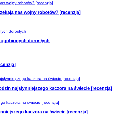
czekają nas wojny robotów? [recenzja]
e pogubionych dorosłych
cenzja]
odzin najsłynniejszego kaczora na świecie [recenzja]
nniejszego kaczora na świecie [recenzja]