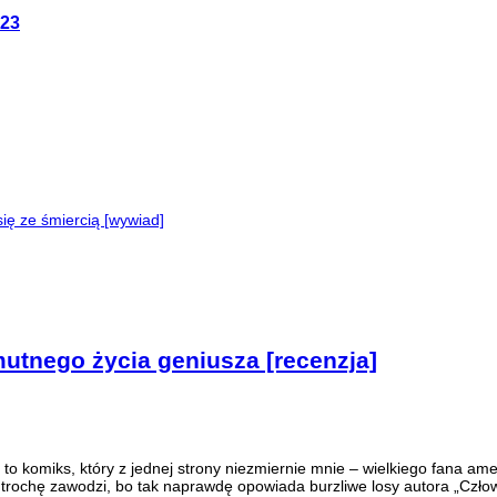
023
ę ze śmiercią [wywiad]
smutnego życia geniusza [recenzja]
to komiks, który z jednej strony niezmiernie mnie – wielkiego fana am
który trochę zawodzi, bo tak naprawdę opowiada burzliwe losy autora „C