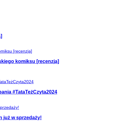
]
skiego komiksu [recenzja]
mpania #TataTeżCzyta2024
n już w sprzedaży!