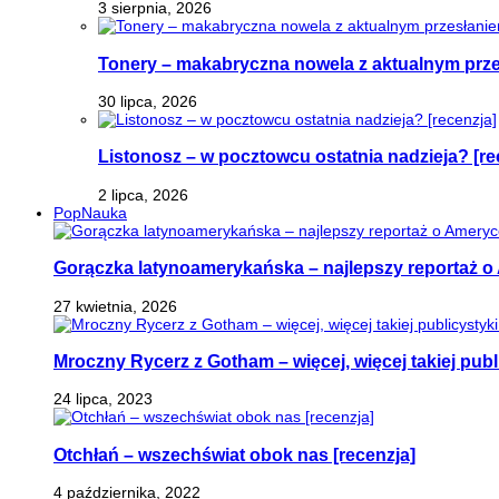
3 sierpnia, 2026
Tonery – makabryczna nowela z aktualnym prz
30 lipca, 2026
Listonosz – w pocztowcu ostatnia nadzieja? [re
2 lipca, 2026
PopNauka
Gorączka latynoamerykańska – najlepszy reportaż o 
27 kwietnia, 2026
Mroczny Rycerz z Gotham – więcej, więcej takiej publi
24 lipca, 2023
Otchłań – wszechświat obok nas [recenzja]
4 października, 2022