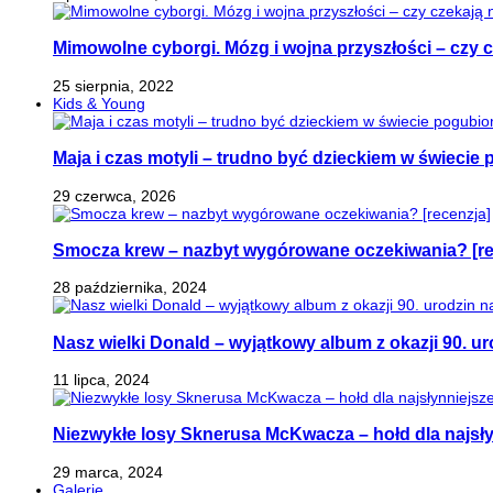
Mimowolne cyborgi. Mózg i wojna przyszłości – czy 
25 sierpnia, 2022
Kids & Young
Maja i czas motyli – trudno być dzieckiem w świeci
29 czerwca, 2026
Smocza krew – nazbyt wygórowane oczekiwania? [re
28 października, 2024
Nasz wielki Donald – wyjątkowy album z okazji 90. ur
11 lipca, 2024
Niezwykłe losy Sknerusa McKwacza – hołd dla najsły
29 marca, 2024
Galerie