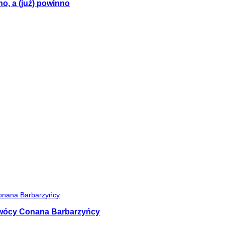
no, a (już) powinno
 twócy Conana Barbarzyńcy