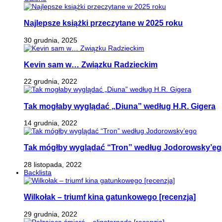
Najlepsze książki przeczytane w 2025 roku
30 grudnia, 2025
Kevin sam w… Związku Radzieckim
22 grudnia, 2022
Tak mogłaby wyglądać „Diuna” według H.R. Gigera
14 grudnia, 2022
Tak mógłby wyglądać “Tron” według Jodorowsky’e
28 listopada, 2022
Backlista
Wilkołak – triumf kina gatunkowego [recenzja]
29 grudnia, 2022