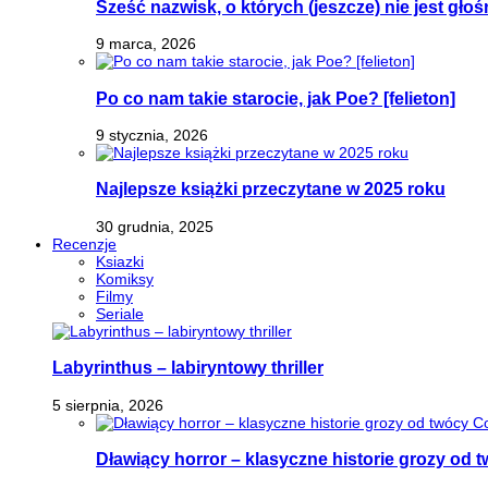
Sześć nazwisk, o których (jeszcze) nie jest głoś
9 marca, 2026
Po co nam takie starocie, jak Poe? [felieton]
9 stycznia, 2026
Najlepsze książki przeczytane w 2025 roku
30 grudnia, 2025
Recenzje
Ksiazki
Komiksy
Filmy
Seriale
Labyrinthus – labiryntowy thriller
5 sierpnia, 2026
Dławiący horror – klasyczne historie grozy od