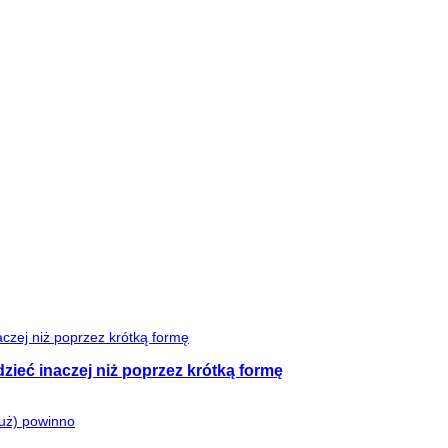
zieć inaczej niż poprzez krótką formę