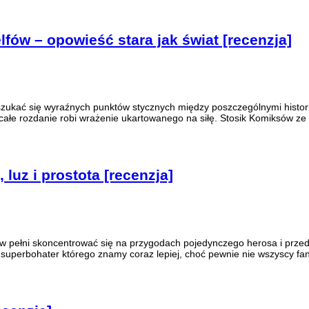
lfów – opowieść stara jak świat [recenzja]
 doszukać się wyraźnych punktów stycznych między poszczególnymi hist
 całe rozdanie robi wrażenie ukartowanego na siłę. Stosik Komiksów ze
 luz i prostota [recenzja]
t w pełni skoncentrować się na przygodach pojedynczego herosa i przede
 superbohater którego znamy coraz lepiej, choć pewnie nie wszyscy fani