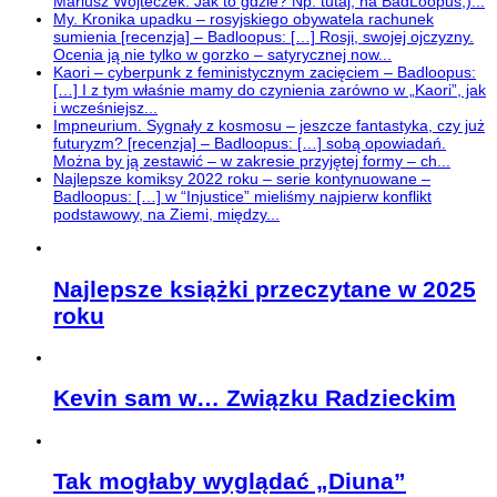
Mariusz Wojteczek: Jak to gdzie? Np. tutaj, na BadLoopus;)...
My. Kronika upadku – rosyjskiego obywatela rachunek
sumienia [recenzja] – Badloopus: […] Rosji, swojej ojczyzny.
Ocenia ją nie tylko w gorzko – satyrycznej now...
Kaori – cyberpunk z feministycznym zacięciem – Badloopus:
[…] I z tym właśnie mamy do czynienia zarówno w „Kaori”, jak
i wcześniejsz...
Impneurium. Sygnały z kosmosu – jeszcze fantastyka, czy już
futuryzm? [recenzja] – Badloopus: […] sobą opowiadań.
Można by ją zestawić – w zakresie przyjętej formy – ch...
Najlepsze komiksy 2022 roku – serie kontynuowane –
Badloopus: […] w “Injustice” mieliśmy najpierw konflikt
podstawowy, na Ziemi, między...
Najlepsze książki przeczytane w 2025
roku
Kevin sam w… Związku Radzieckim
Tak mogłaby wyglądać „Diuna”