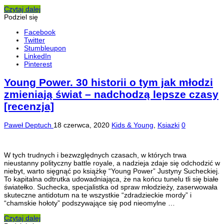
Czytaj dalej
Podziel się
Facebook
Twitter
Stumbleupon
LinkedIn
Pinterest
Young Power. 30 historii o tym jak młodzi
zmieniają świat – nadchodzą lepsze czasy
[recenzja]
Paweł Deptuch
18 czerwca, 2020
Kids & Young
,
Ksiazki
0
W tych trudnych i bezwzględnych czasach, w których trwa
nieustanny polityczny battle royale, a nadzieja zdaje się odchodzić w
niebyt, warto sięgnąć po książkę “Young Power” Justyny Sucheckiej.
To kapitalna odtrutka udowadniająca, że na końcu tunelu tli się białe
światełko. Suchecka, specjalistka od spraw młodzieży, zaserwowała
skuteczne antidotum na te wszystkie “zdradzieckie mordy” i
“chamskie hołoty” podszywające się pod nieomylne …
Czytaj dalej