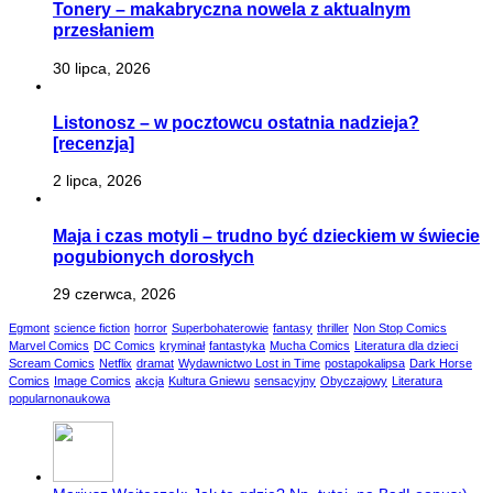
Tonery – makabryczna nowela z aktualnym
przesłaniem
30 lipca, 2026
Listonosz – w pocztowcu ostatnia nadzieja?
[recenzja]
2 lipca, 2026
Maja i czas motyli – trudno być dzieckiem w świecie
pogubionych dorosłych
29 czerwca, 2026
Egmont
science fiction
horror
Superbohaterowie
fantasy
thriller
Non Stop Comics
Marvel Comics
DC Comics
kryminał
fantastyka
Mucha Comics
Literatura dla dzieci
Scream Comics
Netflix
dramat
Wydawnictwo Lost in Time
postapokalipsa
Dark Horse
Comics
Image Comics
akcja
Kultura Gniewu
sensacyjny
Obyczajowy
Literatura
popularnonaukowa