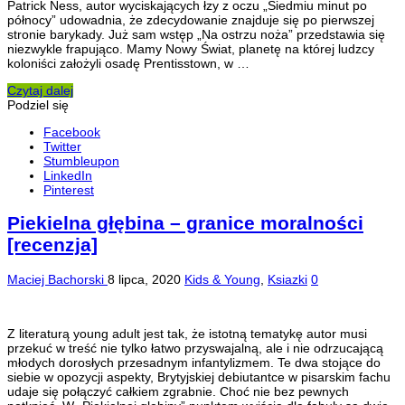
Patrick Ness, autor wyciskających łzy z oczu „Siedmiu minut po
północy” udowadnia, że zdecydowanie znajduje się po pierwszej
stronie barykady. Już sam wstęp „Na ostrzu noża” przedstawia się
niezwykle frapująco. Mamy Nowy Świat, planetę na której ludzcy
koloniści założyli osadę Prentisstown, w …
Czytaj dalej
Podziel się
Facebook
Twitter
Stumbleupon
LinkedIn
Pinterest
Piekielna głębina – granice moralności
[recenzja]
Maciej Bachorski
8 lipca, 2020
Kids & Young
,
Ksiazki
0
Z literaturą young adult jest tak, że istotną tematykę autor musi
przekuć w treść nie tylko łatwo przyswajalną, ale i nie odrzucającą
młodych dorosłych przesadnym infantylizmem. Te dwa stojące do
siebie w opozycji aspekty, Brytyjskiej debiutantce w pisarskim fachu
udaje się połączyć całkiem zgrabnie. Choć nie bez pewnych