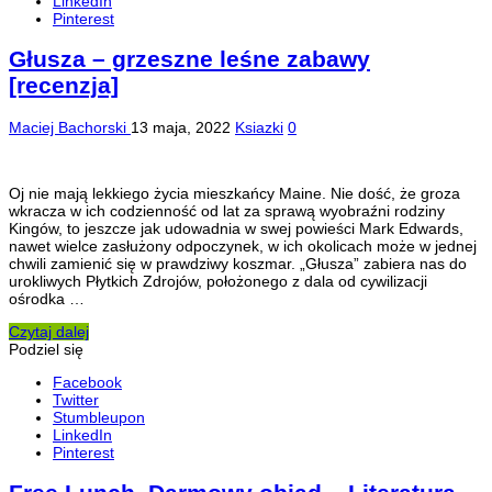
LinkedIn
Pinterest
Głusza – grzeszne leśne zabawy
[recenzja]
Maciej Bachorski
13 maja, 2022
Ksiazki
0
Oj nie mają lekkiego życia mieszkańcy Maine. Nie dość, że groza
wkracza w ich codzienność od lat za sprawą wyobraźni rodziny
Kingów, to jeszcze jak udowadnia w swej powieści Mark Edwards,
nawet wielce zasłużony odpoczynek, w ich okolicach może w jednej
chwili zamienić się w prawdziwy koszmar. „Głusza” zabiera nas do
urokliwych Płytkich Zdrojów, położonego z dala od cywilizacji
ośrodka …
Czytaj dalej
Podziel się
Facebook
Twitter
Stumbleupon
LinkedIn
Pinterest