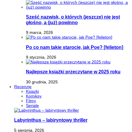
Sześć nazwisk, o których (jeszcze) nie jest
głośno, a (już) powinno
9 marca, 2026
Po co nam takie starocie, jak Poe? [felieton]
9 stycznia, 2026
Najlepsze książki przeczytane w 2025 roku
30 grudnia, 2025
Recenzje
Ksiazki
Komiksy
Filmy
Seriale
Labyrinthus – labiryntowy thriller
5 sierpnia, 2026