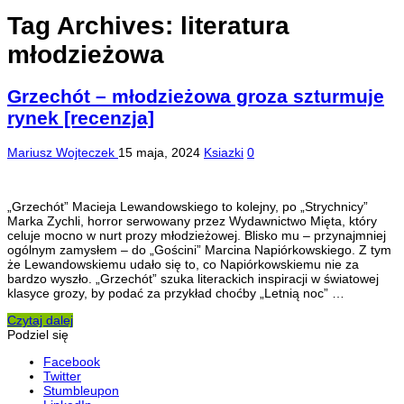
Tag Archives:
literatura
młodzieżowa
Grzechót – młodzieżowa groza szturmuje
rynek [recenzja]
Mariusz Wojteczek
15 maja, 2024
Ksiazki
0
„Grzechót” Macieja Lewandowskiego to kolejny, po „Strychnicy”
Marka Zychli, horror serwowany przez Wydawnictwo Mięta, który
celuje mocno w nurt prozy młodzieżowej. Blisko mu – przynajmniej
ogólnym zamysłem – do „Gościni” Marcina Napiórkowskiego. Z tym
że Lewandowskiemu udało się to, co Napiórkowskiemu nie za
bardzo wyszło. „Grzechót” szuka literackich inspiracji w światowej
klasyce grozy, by podać za przykład choćby „Letnią noc” …
Czytaj dalej
Podziel się
Facebook
Twitter
Stumbleupon