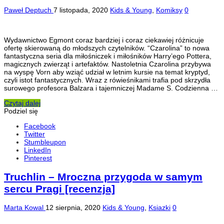
Paweł Deptuch
7 listopada, 2020
Kids & Young
,
Komiksy
0
Wydawnictwo Egmont coraz bardziej i coraz ciekawiej różnicuje
ofertę skierowaną do młodszych czytelników. “Czarolina” to nowa
fantastyczna seria dla miłośniczek i miłośników Harry’ego Pottera,
magicznych zwierząt i artefaktów. Nastoletnia Czarolina przybywa
na wyspę Vorn aby wziąć udział w letnim kursie na temat kryptyd,
czyli istot fantastycznych. Wraz z rówieśnikami trafia pod skrzydła
surowego profesora Balzara i tajemniczej Madame S. Codzienna …
Czytaj dalej
Podziel się
Facebook
Twitter
Stumbleupon
LinkedIn
Pinterest
Truchlin – Mroczna przygoda w samym
sercu Pragi [recenzja]
Marta Kowal
12 sierpnia, 2020
Kids & Young
,
Ksiazki
0