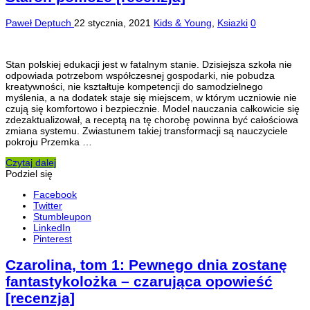
Paweł Deptuch
22 stycznia, 2021
Kids & Young
,
Ksiazki
0
Stan polskiej edukacji jest w fatalnym stanie. Dzisiejsza szkoła nie
odpowiada potrzebom współczesnej gospodarki, nie pobudza
kreatywności, nie kształtuje kompetencji do samodzielnego
myślenia, a na dodatek staje się miejscem, w którym uczniowie nie
czują się komfortowo i bezpiecznie. Model nauczania całkowicie się
zdezaktualizował, a receptą na tę chorobę powinna być całościowa
zmiana systemu. Zwiastunem takiej transformacji są nauczyciele
pokroju Przemka …
Czytaj dalej
Podziel się
Facebook
Twitter
Stumbleupon
LinkedIn
Pinterest
Czarolina, tom 1: Pewnego dnia zostanę
fantastykolożka – czarująca opowieść
[recenzja]