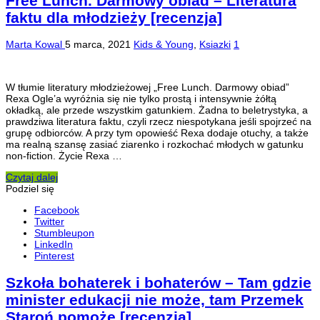
Free Lunch. Darmowy obiad – Literatura
faktu dla młodzieży [recenzja]
Marta Kowal
5 marca, 2021
Kids & Young
,
Ksiazki
1
W tłumie literatury młodzieżowej „Free Lunch. Darmowy obiad”
Rexa Ogle’a wyróżnia się nie tylko prostą i intensywnie żółtą
okładką, ale przede wszystkim gatunkiem. Żadna to beletrystyka, a
prawdziwa literatura faktu, czyli rzecz niespotykana jeśli spojrzeć na
grupę odbiorców. A przy tym opowieść Rexa dodaje otuchy, a także
ma realną szansę zasiać ziarenko i rozkochać młodych w gatunku
non-fiction. Życie Rexa …
Czytaj dalej
Podziel się
Facebook
Twitter
Stumbleupon
LinkedIn
Pinterest
Szkoła bohaterek i bohaterów – Tam gdzie
minister edukacji nie może, tam Przemek
Staroń pomoże [recenzja]