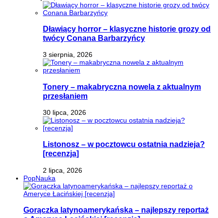
Dławiący horror – klasyczne historie grozy od
twócy Conana Barbarzyńcy
3 sierpnia, 2026
Tonery – makabryczna nowela z aktualnym
przesłaniem
30 lipca, 2026
Listonosz – w pocztowcu ostatnia nadzieja?
[recenzja]
2 lipca, 2026
PopNauka
Gorączka latynoamerykańska – najlepszy reportaż