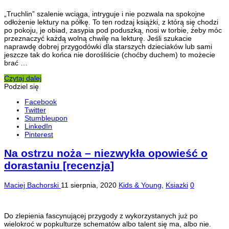
„Truchlin” szalenie wciąga, intryguje i nie pozwala na spokojne
odłożenie lektury na półkę. To ten rodzaj książki, z którą się chodzi
po pokoju, je obiad, zasypia pod poduszką, nosi w torbie, żeby móc
przeznaczyć każdą wolną chwilę na lekturę. Jeśli szukacie
naprawdę dobrej przygodówki dla starszych dzieciaków lub sami
jeszcze tak do końca nie dorośliście (choćby duchem) to możecie
brać …
Czytaj dalej
Podziel się
Facebook
Twitter
Stumbleupon
LinkedIn
Pinterest
Na ostrzu noża – niezwykła opowieść o
dorastaniu [recenzja]
Maciej Bachorski
11 sierpnia, 2020
Kids & Young
,
Ksiazki
0
Do zlepienia fascynującej przygody z wykorzystanych już po
wielokroć w popkulturze schematów albo talent się ma, albo nie.