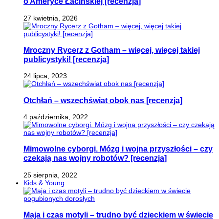
o Ameryce Łacińskiej [recenzja]
27 kwietnia, 2026
Mroczny Rycerz z Gotham – więcej, więcej takiej
publicystyki! [recenzja]
24 lipca, 2023
Otchłań – wszechświat obok nas [recenzja]
4 października, 2022
Mimowolne cyborgi. Mózg i wojna przyszłości – czy
czekają nas wojny robotów? [recenzja]
25 sierpnia, 2022
Kids & Young
Maja i czas motyli – trudno być dzieckiem w świecie