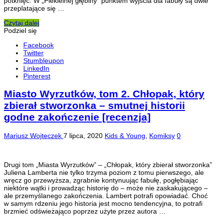
potknięć. W „Piekielnej głębiny” punktem wyjścia dla fabuły są dwie
przeplatające się …
Czytaj dalej
Podziel się
Facebook
Twitter
Stumbleupon
LinkedIn
Pinterest
Miasto Wyrzutków, tom 2. Chłopak, który
zbierał stworzonka – smutnej historii
godne zakończenie [recenzja]
Mariusz Wojteczek
7 lipca, 2020
Kids & Young
,
Komiksy
0
Drugi tom „Miasta Wyrzutków” – „Chłopak, który zbierał stworzonka”
Juliena Lamberta nie tylko trzyma poziom z tomu pierwszego, ale
wręcz go przewyższa, zgrabnie kontynuując fabułę, pogłębiając
niektóre wątki i prowadząc historię do – może nie zaskakującego –
ale przemyślanego zakończenia. Lambert potrafi opowiadać. Choć
w samym rdzeniu jego historia jest mocno tendencyjna, to potrafi
brzmieć odświeżająco poprzez użyte przez autora …