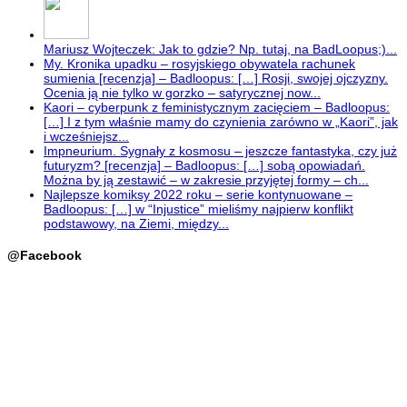
Mariusz Wojteczek: Jak to gdzie? Np. tutaj, na BadLoopus;)...
My. Kronika upadku – rosyjskiego obywatela rachunek
sumienia [recenzja] – Badloopus: […] Rosji, swojej ojczyzny.
Ocenia ją nie tylko w gorzko – satyrycznej now...
Kaori – cyberpunk z feministycznym zacięciem – Badloopus:
[…] I z tym właśnie mamy do czynienia zarówno w „Kaori”, jak
i wcześniejsz...
Impneurium. Sygnały z kosmosu – jeszcze fantastyka, czy już
futuryzm? [recenzja] – Badloopus: […] sobą opowiadań.
Można by ją zestawić – w zakresie przyjętej formy – ch...
Najlepsze komiksy 2022 roku – serie kontynuowane –
Badloopus: […] w “Injustice” mieliśmy najpierw konflikt
podstawowy, na Ziemi, między...
@Facebook