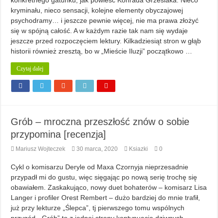
konkretnego gatunku, jak powieść Konrada Grześlaka. Nieco
kryminału, nieco sensacji, kolejne elementy obyczajowej
psychodramy… i jeszcze pewnie więcej, nie ma prawa złożyć
się w spójną całość. A w każdym razie tak nam się wydaje
jeszcze przed rozpoczęciem lektury. Kilkadziesiąt stron w głąb
historii również zresztą, bo w „Mieście Iluzji” początkowo …
Czytaj dalej
Grób – mroczna przeszłość znów o sobie
przypomina [recenzja]
Mariusz Wojteczek
30 marca, 2020
Ksiazki
0
Cykl o komisarzu Deryle od Maxa Czornyja nieprzesadnie
przypadł mi do gustu, więc sięgając po nową serię trochę się
obawiałem. Zaskakująco, nowy duet bohaterów – komisarz Lisa
Langer i profiler Orest Rembert – dużo bardziej do mnie trafił,
już przy lekturze „Ślepca”, tj pierwszego tomu wspólnych