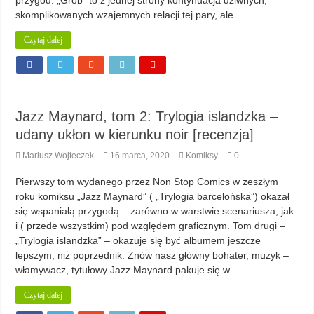
przygód. „Grób” to z jednej strony kontynuacja dziwnych,
skomplikowanych wzajemnych relacji tej pary, ale …
Czytaj dalej
Jazz Maynard, tom 2: Trylogia islandzka –
udany ukłon w kierunku noir [recenzja]
Mariusz Wojteczek
16 marca, 2020
Komiksy
0
Pierwszy tom wydanego przez Non Stop Comics w zeszłym
roku komiksu „Jazz Maynard” ( „Trylogia barcelońska”) okazał
się wspaniałą przygodą – zarówno w warstwie scenariusza, jak
i ( przede wszystkim) pod względem graficznym. Tom drugi –
„Trylogia islandzka” – okazuje się być albumem jeszcze
lepszym, niż poprzednik. Znów nasz główny bohater, muzyk –
włamywacz, tytułowy Jazz Maynard pakuje się w …
Czytaj dalej