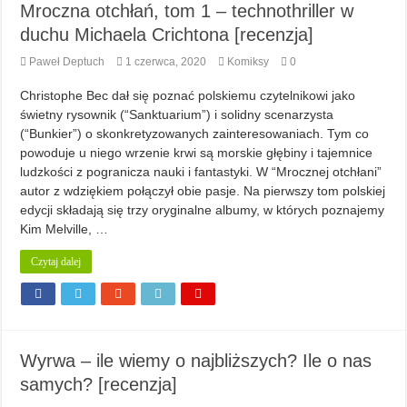
Mroczna otchłań, tom 1 – technothriller w
duchu Michaela Crichtona [recenzja]
Paweł Deptuch
1 czerwca, 2020
Komiksy
0
Christophe Bec dał się poznać polskiemu czytelnikowi jako
świetny rysownik (“Sanktuarium”) i solidny scenarzysta
(“Bunkier”) o skonkretyzowanych zainteresowaniach. Tym co
powoduje u niego wrzenie krwi są morskie głębiny i tajemnice
ludzkości z pogranicza nauki i fantastyki. W “Mrocznej otchłani”
autor z wdziękiem połączył obie pasje. Na pierwszy tom polskiej
edycji składają się trzy oryginalne albumy, w których poznajemy
Kim Melville, …
Czytaj dalej
Wyrwa – ile wiemy o najbliższych? Ile o nas
samych? [recenzja]