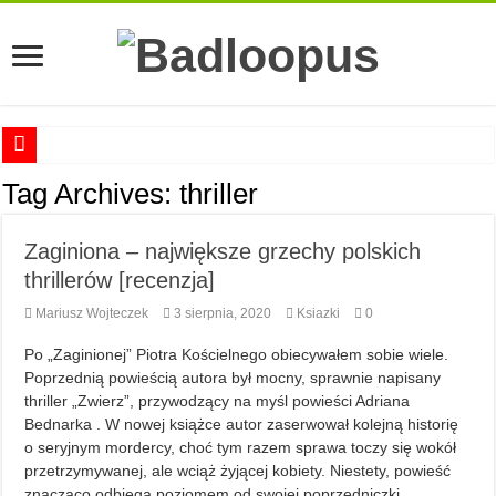
Anna Romaszkan – Praca w prosektorium nie pomaga oswoić się ze śmiercią
Tag Archives:
thriller
Najciekawsze książki o kobietach nauki
Zaginiona – największe grzechy polskich
Najlepsze mangi dla dorosłych
thrillerów [recenzja]
Najciekawsze zapowiedzi komiksowe na 2023 rok
Mariusz Wojteczek
3 sierpnia, 2020
Ksiazki
0
Po „Zaginionej” Piotra Kościelnego obiecywałem sobie wiele.
Poprzednią powieścią autora był mocny, sprawnie napisany
thriller „Zwierz”, przywodzący na myśl powieści Adriana
Bednarka . W nowej książce autor zaserwował kolejną historię
o seryjnym mordercy, choć tym razem sprawa toczy się wokół
przetrzymywanej, ale wciąż żyjącej kobiety. Niestety, powieść
znacząco odbiega poziomem od swojej poprzedniczki.