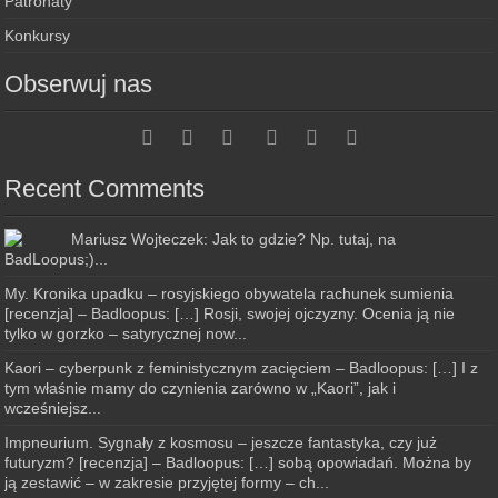
Patronaty
Konkursy
Obserwuj nas
Recent Comments
Mariusz Wojteczek: Jak to gdzie? Np. tutaj, na
BadLoopus;)...
My. Kronika upadku – rosyjskiego obywatela rachunek sumienia
[recenzja] – Badloopus: […] Rosji, swojej ojczyzny. Ocenia ją nie
tylko w gorzko – satyrycznej now...
Kaori – cyberpunk z feministycznym zacięciem – Badloopus: […] I z
tym właśnie mamy do czynienia zarówno w „Kaori”, jak i
wcześniejsz...
Impneurium. Sygnały z kosmosu – jeszcze fantastyka, czy już
futuryzm? [recenzja] – Badloopus: […] sobą opowiadań. Można by
ją zestawić – w zakresie przyjętej formy – ch...