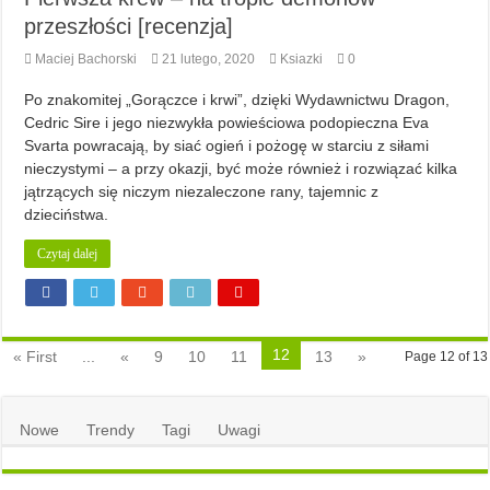
przeszłości [recenzja]
Maciej Bachorski
21 lutego, 2020
Ksiazki
0
Po znakomitej „Gorączce i krwi”, dzięki Wydawnictwu Dragon,
Cedric Sire i jego niezwykła powieściowa podopieczna Eva
Svarta powracają, by siać ogień i pożogę w starciu z siłami
nieczystymi – a przy okazji, być może również i rozwiązać kilka
jątrzących się niczym niezaleczone rany, tajemnic z
dzieciństwa.
Czytaj dalej
12
« First
...
«
9
10
11
13
»
Page 12 of 13
Nowe
Trendy
Tagi
Uwagi