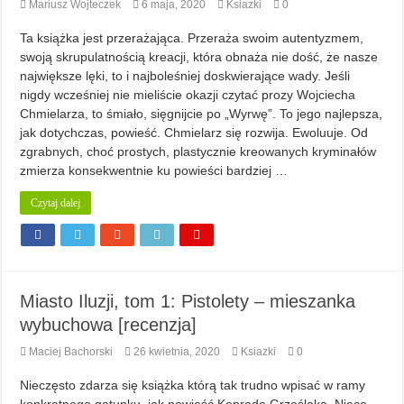
Mariusz Wojteczek
6 maja, 2020
Ksiazki
0
Ta książka jest przerażająca. Przeraża swoim autentyzmem,
swoją skrupulatnością kreacji, która obnaża nie dość, że nasze
największe lęki, to i najboleśniej doskwierające wady. Jeśli
nigdy wcześniej nie mieliście okazji czytać prozy Wojciecha
Chmielarza, to śmiało, sięgnijcie po „Wyrwę”. To jego najlepsza,
jak dotychczas, powieść. Chmielarz się rozwija. Ewoluuje. Od
zgrabnych, choć prostych, plastycznie kreowanych kryminałów
zmierza konsekwentnie ku powieści bardziej …
Czytaj dalej
Miasto Iluzji, tom 1: Pistolety – mieszanka
wybuchowa [recenzja]
Maciej Bachorski
26 kwietnia, 2020
Ksiazki
0
Nieczęsto zdarza się książka którą tak trudno wpisać w ramy