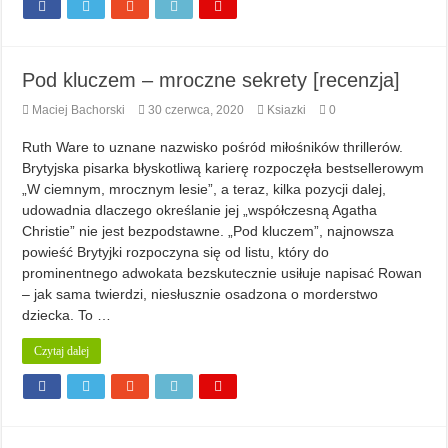
Pod kluczem – mroczne sekrety [recenzja]
Maciej Bachorski
30 czerwca, 2020
Ksiazki
0
Ruth Ware to uznane nazwisko pośród miłośników thrillerów.
Brytyjska pisarka błyskotliwą karierę rozpoczęła bestsellerowym
„W ciemnym, mrocznym lesie”, a teraz, kilka pozycji dalej,
udowadnia dlaczego określanie jej „współczesną Agatha
Christie” nie jest bezpodstawne. „Pod kluczem”, najnowsza
powieść Brytyjki rozpoczyna się od listu, który do
prominentnego adwokata bezskutecznie usiłuje napisać Rowan
– jak sama twierdzi, niesłusznie osadzona o morderstwo
dziecka. To …
Czytaj dalej