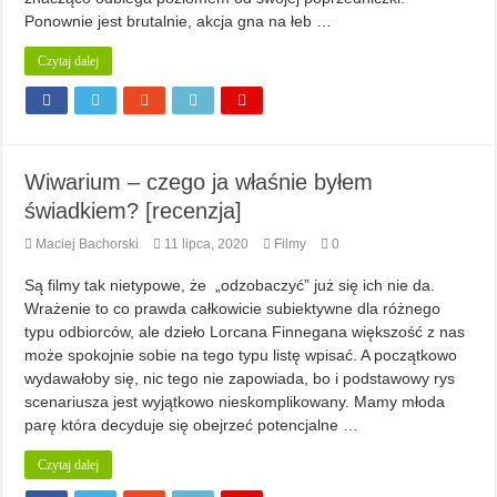
Ponownie jest brutalnie, akcja gna na łeb …
Czytaj dalej
Wiwarium – czego ja właśnie byłem
świadkiem? [recenzja]
Maciej Bachorski
11 lipca, 2020
Filmy
0
Są filmy tak nietypowe, że „odzobaczyć” już się ich nie da.
Wrażenie to co prawda całkowicie subiektywne dla różnego
typu odbiorców, ale dzieło Lorcana Finnegana większość z nas
może spokojnie sobie na tego typu listę wpisać. A początkowo
wydawałoby się, nic tego nie zapowiada, bo i podstawowy rys
scenariusza jest wyjątkowo nieskomplikowany. Mamy młoda
parę która decyduje się obejrzeć potencjalne …
Czytaj dalej