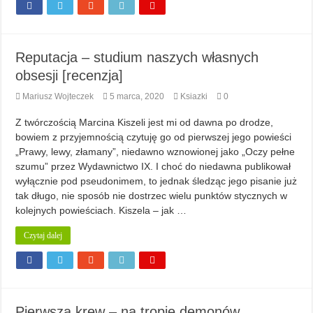
Reputacja – studium naszych własnych
obsesji [recenzja]
Mariusz Wojteczek
5 marca, 2020
Ksiazki
0
Z twórczością Marcina Kiszeli jest mi od dawna po drodze,
bowiem z przyjemnością czytuję go od pierwszej jego powieści
„Prawy, lewy, złamany”, niedawno wznowionej jako „Oczy pełne
szumu” przez Wydawnictwo IX. I choć do niedawna publikował
wyłącznie pod pseudonimem, to jednak śledząc jego pisanie już
tak długo, nie sposób nie dostrzec wielu punktów stycznych w
kolejnych powieściach. Kiszela – jak …
Czytaj dalej
Pierwsza krew – na tropie demonów