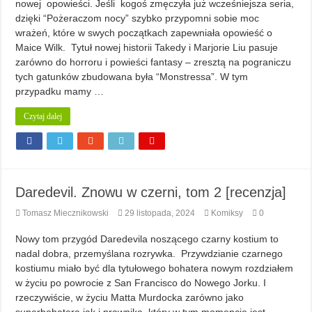
nowej opowieści. Jeśli kogoś zmęczyła już wcześniejsza seria,
dzięki “Pożeraczom nocy” szybko przypomni sobie moc
wrażeń, które w swych początkach zapewniała opowieść o
Maice Wilk. Tytuł nowej historii Takedy i Marjorie Liu pasuje
zarówno do horroru i powieści fantasy – zresztą na pograniczu
tych gatunków zbudowana była “Monstressa”. W tym
przypadku mamy …
Czytaj dalej
Daredevil. Znowu w czerni, tom 2 [recenzja]
Tomasz Miecznikowski
29 listopada, 2024
Komiksy
0
Nowy tom przygód Daredevila noszącego czarny kostium to
nadal dobra, przemyślana rozrywka. Przywdzianie czarnego
kostiumu miało być dla tytułowego bohatera nowym rozdziałem
w życiu po powrocie z San Francisco do Nowego Jorku. I
rzeczywiście, w życiu Matta Murdocka zarówno jako