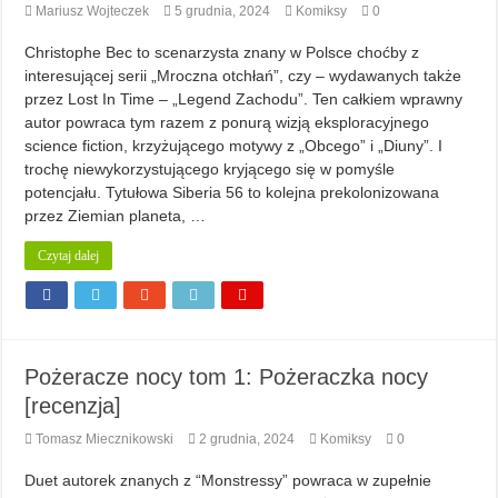
Mariusz Wojteczek
5 grudnia, 2024
Komiksy
0
Christophe Bec to scenarzysta znany w Polsce choćby z
interesującej serii „Mroczna otchłań”, czy – wydawanych także
przez Lost In Time – „Legend Zachodu”. Ten całkiem wprawny
autor powraca tym razem z ponurą wizją eksploracyjnego
science fiction, krzyżującego motywy z „Obcego” i „Diuny”. I
trochę niewykorzystującego kryjącego się w pomyśle
potencjału. Tytułowa Siberia 56 to kolejna prekolonizowana
przez Ziemian planeta, …
Czytaj dalej
Pożeracze nocy tom 1: Pożeraczka nocy
[recenzja]
Tomasz Miecznikowski
2 grudnia, 2024
Komiksy
0
Duet autorek znanych z “Monstressy” powraca w zupełnie