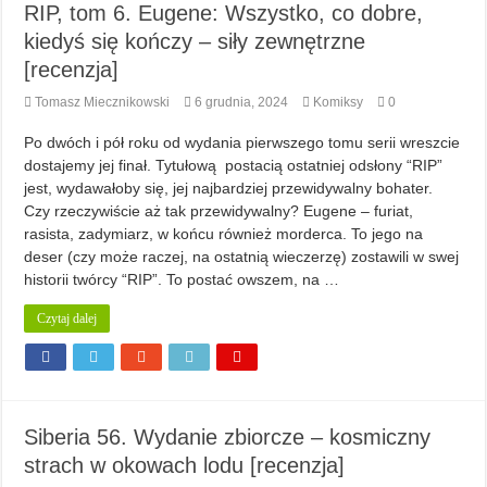
RIP, tom 6. Eugene: Wszystko, co dobre,
kiedyś się kończy – siły zewnętrzne
[recenzja]
Tomasz Miecznikowski
6 grudnia, 2024
Komiksy
0
Po dwóch i pół roku od wydania pierwszego tomu serii wreszcie
dostajemy jej finał. Tytułową postacią ostatniej odsłony “RIP”
jest, wydawałoby się, jej najbardziej przewidywalny bohater.
Czy rzeczywiście aż tak przewidywalny? Eugene – furiat,
rasista, zadymiarz, w końcu również morderca. To jego na
deser (czy może raczej, na ostatnią wieczerzę) zostawili w swej
historii twórcy “RIP”. To postać owszem, na …
Czytaj dalej
Siberia 56. Wydanie zbiorcze – kosmiczny
strach w okowach lodu [recenzja]