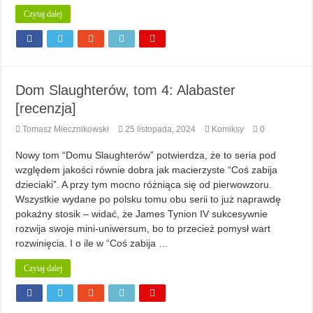
Czytaj dalej
Dom Slaughterów, tom 4: Alabaster
[recenzja]
Tomasz Miecznikowski
25 listopada, 2024
Komiksy
0
Nowy tom “Domu Slaughterów” potwierdza, że to seria pod
względem jakości równie dobra jak macierzyste “Coś zabija
dzieciaki”. A przy tym mocno różniąca się od pierwowzoru.
Wszystkie wydane po polsku tomu obu serii to już naprawdę
pokaźny stosik – widać, że James Tynion IV sukcesywnie
rozwija swoje mini-uniwersum, bo to przecież pomysł wart
rozwinięcia. I o ile w “Coś zabija …
Czytaj dalej