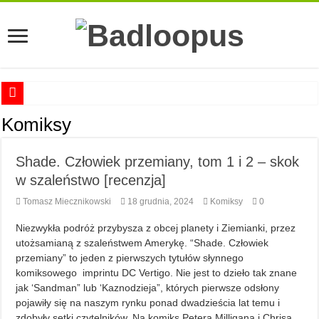
Anna Romaszkan – Praca w prosektorium nie pomaga oswoić się ze śmiercią
Komiksy
Najciekawsze książki o kobietach nauki
Shade. Człowiek przemiany, tom 1 i 2 – skok
Najlepsze mangi dla dorosłych
w szaleństwo [recenzja]
Najciekawsze zapowiedzi komiksowe na 2023 rok
Tomasz Miecznikowski
18 grudnia, 2024
Komiksy
0
Niezwykła podróż przybysza z obcej planety i Ziemianki, przez
utożsamianą z szaleństwem Amerykę. “Shade. Człowiek
przemiany” to jeden z pierwszych tytułów słynnego
komiksowego imprintu DC Vertigo. Nie jest to dzieło tak znane
jak ‘Sandman” lub ‘Kaznodzieja”, których pierwsze odsłony
pojawiły się na naszym rynku ponad dwadzieścia lat temu i
zdobyły setki czytelników. Na komiks Petera Milligana i Chrisa