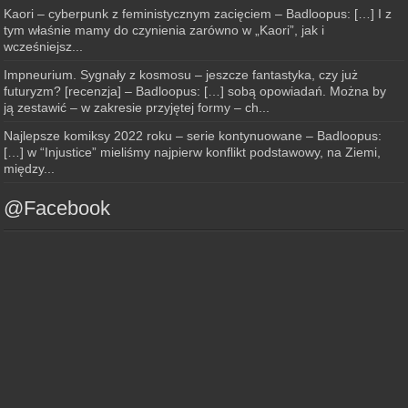
Kaori – cyberpunk z feministycznym zacięciem – Badloopus: […] I z
tym właśnie mamy do czynienia zarówno w „Kaori”, jak i
wcześniejsz...
Impneurium. Sygnały z kosmosu – jeszcze fantastyka, czy już
futuryzm? [recenzja] – Badloopus: […] sobą opowiadań. Można by
ją zestawić – w zakresie przyjętej formy – ch...
Najlepsze komiksy 2022 roku – serie kontynuowane – Badloopus:
[…] w “Injustice” mieliśmy najpierw konflikt podstawowy, na Ziemi,
między...
@Facebook