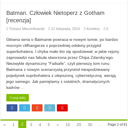
Batman. Człowiek Nietoperz z Gotham
[recenzja]
Tomasz Miecznikowski
21 listopada, 2024
Komiksy
0
Główna seria o Batmanie powraca w nowym tomie, po bardzo
mocnym clifhangerze z poprzedniej odsłony przygód
superbohatera. I chyba mało kto się spodziewał, w jakie rejony
zaprowadzi nas fabuła stworzona przez Chipa Zdarsky’ego.
Niezwykle dynamiczny “Failsafe”, czyli pierwszy tom runu
Batmana z nowym scenarzystą przyniósł niespodziewany
pojedynek suprbohatera z ulepszoną, cybernetyczną wersją
jego samego. Jak pamiętamy z ostatnich, dramatycznych
kadrów …
Czytaj dalej
2
«
1
3
4
5
»
10
20
30
...
Page 2 of 91