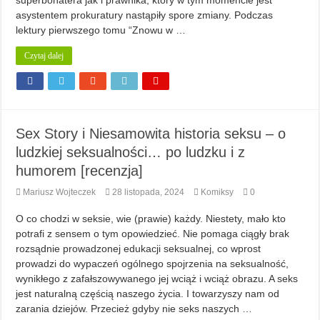
superbohatera jak i prawnika, który w tym momencie jest
asystentem prokuratury nastąpiły spore zmiany. Podczas
lektury pierwszego tomu “Znowu w …
Czytaj dalej
Sex Story i Niesamowita historia seksu – o
ludzkiej seksualności… po ludzku i z
humorem [recenzja]
Mariusz Wojteczek
28 listopada, 2024
Komiksy
0
O co chodzi w seksie, wie (prawie) każdy. Niestety, mało kto
potrafi z sensem o tym opowiedzieć. Nie pomaga ciągły brak
rozsądnie prowadzonej edukacji seksualnej, co wprost
prowadzi do wypaczeń ogólnego spojrzenia na seksualność,
wynikłego z zafałszowywanego jej wciąż i wciąż obrazu. A seks
jest naturalną częścią naszego życia. I towarzyszy nam od
zarania dziejów. Przecież gdyby nie seks naszych …