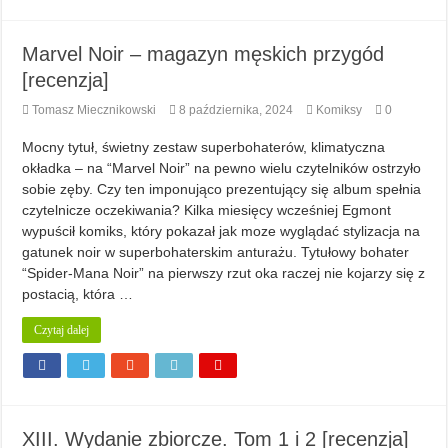
Marvel Noir – magazyn męskich przygód
[recenzja]
Tomasz Miecznikowski
8 października, 2024
Komiksy
0
Mocny tytuł, świetny zestaw superbohaterów, klimatyczna
okładka – na “Marvel Noir” na pewno wielu czytelników ostrzyło
sobie zęby. Czy ten imponująco prezentujący się album spełnia
czytelnicze oczekiwania? Kilka miesięcy wcześniej Egmont
wypuścił komiks, który pokazał jak moze wyglądać stylizacja na
gatunek noir w superbohaterskim anturażu. Tytułowy bohater
“Spider-Mana Noir” na pierwszy rzut oka raczej nie kojarzy się z
postacią, która …
Czytaj dalej
XIII. Wydanie zbiorcze. Tom 1 i 2 [recenzja]