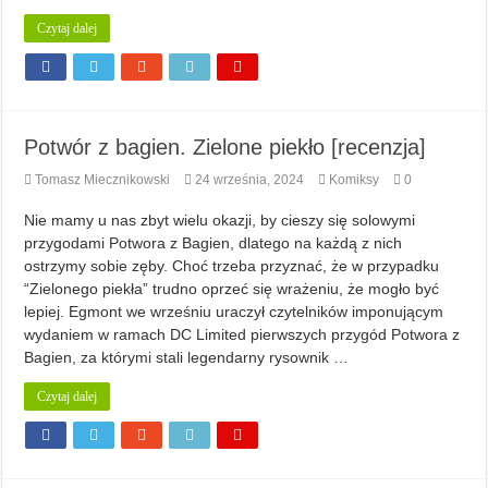
Czytaj dalej
Potwór z bagien. Zielone piekło [recenzja]
Tomasz Miecznikowski
24 września, 2024
Komiksy
0
Nie mamy u nas zbyt wielu okazji, by cieszy się solowymi
przygodami Potwora z Bagien, dlatego na każdą z nich
ostrzymy sobie zęby. Choć trzeba przyznać, że w przypadku
“Zielonego piekła” trudno oprzeć się wrażeniu, że mogło być
lepiej. Egmont we wrześniu uraczył czytelników imponującym
wydaniem w ramach DC Limited pierwszych przygód Potwora z
Bagien, za którymi stali legendarny rysownik …
Czytaj dalej