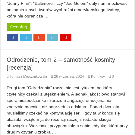
“Jenny Finn”, “Baltimore”, czy “Joe Golem” dały nam możliwość
poznania innych tworów wyobraźni amerykańskiego twórcy,
która nie ogranicza …
Czytaj dalej
Odrodzenie, tom 2 – samotność kosmity
[recenzja]
Tomasz Miecznikowski
26 września, 2024
Komiksy
0
Drugi tom “Odrodzenia” raczej nie jest tytułem, na który
czytelnicy czekali z utęsknieniem. A jednak jakościowo stanowi
sporą niespodziankę i zarazem angażuje emocjonalnie
znacznie mocniej, niż poprzednia odsłona. Ponad dwa lata
musieliśmy czekać na kontynuację serii i gdy ta w końcu się
ukazała, wziąłem ją do recenzji raczej z redaktorskiego
obowiązku. Wcześniej przypomniałem sobie jedynkę, która przy
drugim czytaniu zrobiła …