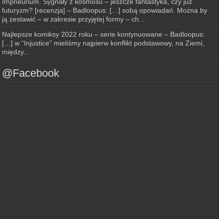
Impneurium. Sygnały z kosmosu – jeszcze fantastyka, czy już
futuryzm? [recenzja] – Badloopus: […] sobą opowiadań. Można by
ją zestawić – w zakresie przyjętej formy – ch...
Najlepsze komiksy 2022 roku – serie kontynuowane – Badloopus:
[…] w “Injustice” mieliśmy najpierw konflikt podstawowy, na Ziemi,
między...
@Facebook