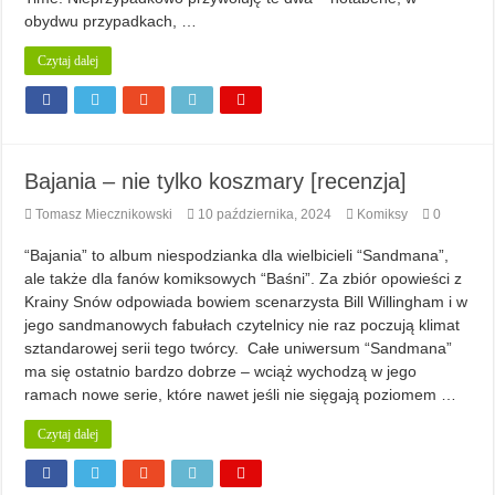
obydwu przypadkach, …
Czytaj dalej
Bajania – nie tylko koszmary [recenzja]
Tomasz Miecznikowski
10 października, 2024
Komiksy
0
“Bajania” to album niespodzianka dla wielbicieli “Sandmana”,
ale także dla fanów komiksowych “Baśni”. Za zbiór opowieści z
Krainy Snów odpowiada bowiem scenarzysta Bill Willingham i w
jego sandmanowych fabułach czytelnicy nie raz poczują klimat
sztandarowej serii tego twórcy. Całe uniwersum “Sandmana”
ma się ostatnio bardzo dobrze – wciąż wychodzą w jego
ramach nowe serie, które nawet jeśli nie sięgają poziomem …
Czytaj dalej