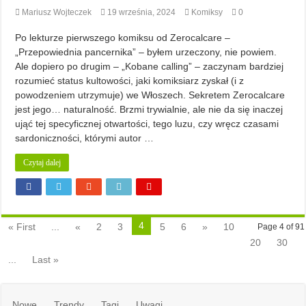
Mariusz Wojteczek
19 września, 2024
Komiksy
0
Po lekturze pierwszego komiksu od Zerocalcare –
„Przepowiednia pancernika” – byłem urzeczony, nie powiem.
Ale dopiero po drugim – „Kobane calling” – zaczynam bardziej
rozumieć status kultowości, jaki komiksiarz zyskał (i z
powodzeniem utrzymuje) we Włoszech. Sekretem Zerocalcare
jest jego… naturalność. Brzmi trywialnie, ale nie da się inaczej
ująć tej specyficznej otwartości, tego luzu, czy wręcz czasami
sardoniczności, którymi autor …
Czytaj dalej
4
« First
...
«
2
3
5
6
»
10
Page 4 of 91
20
30
...
Last »
Nowe
Trendy
Tagi
Uwagi