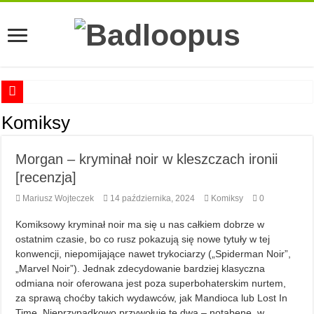
Anna Romaszkan – Praca w prosektorium nie pomaga oswoić się ze śmiercią
Komiksy
Najciekawsze książki o kobietach nauki
Morgan – kryminał noir w kleszczach ironii
Najlepsze mangi dla dorosłych
[recenzja]
Najciekawsze zapowiedzi komiksowe na 2023 rok
Mariusz Wojteczek
14 października, 2024
Komiksy
0
Komiksowy kryminał noir ma się u nas całkiem dobrze w
ostatnim czasie, bo co rusz pokazują się nowe tytuły w tej
konwencji, niepomijające nawet trykociarzy („Spiderman Noir”,
„Marvel Noir”). Jednak zdecydowanie bardziej klasyczna
odmiana noir oferowana jest poza superbohaterskim nurtem,
za sprawą choćby takich wydawców, jak Mandioca lub Lost In
Time. Nieprzypadkowo przywołuję te dwa – notabene, w