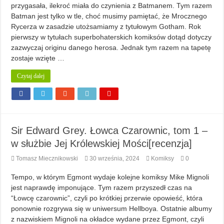
przygasała, ilekroć miała do czynienia z Batmanem. Tym razem
Batman jest tylko w tle, choć musimy pamiętać, że Mrocznego
Rycerza w zasadzie utożsamiamy z tytułowym Gotham. Rok
pierwszy w tytułach superbohaterskich komiksów dotąd dotyczy
zazwyczaj originu danego herosa. Jednak tym razem na tapetę
zostaje wzięte …
Czytaj dalej
Sir Edward Grey. Łowca Czarownic, tom 1 –
w służbie Jej Królewskiej Mości[recenzja]
Tomasz Miecznikowski
30 września, 2024
Komiksy
0
Tempo, w którym Egmont wydaje kolejne komiksy Mike Mignoli
jest naprawdę imponujące. Tym razem przyszedł czas na
“Łowcę czarownic”, czyli po krótkiej przerwie opowieść, która
ponownie rozgrywa się w uniwersum Hellboya. Ostatnie albumy
z nazwiskiem Mignoli na okładce wydane przez Egmont, czyli