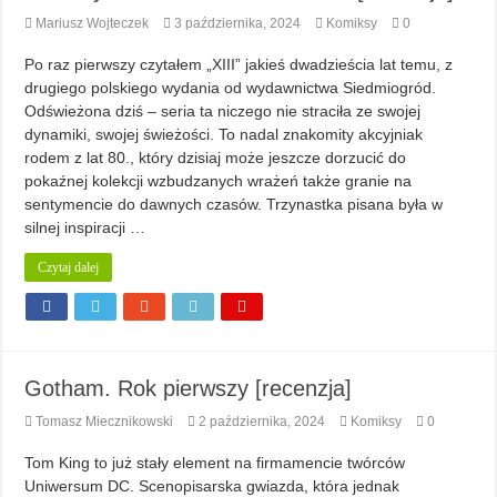
Mariusz Wojteczek
3 października, 2024
Komiksy
0
Po raz pierwszy czytałem „XIII” jakieś dwadzieścia lat temu, z
drugiego polskiego wydania od wydawnictwa Siedmiogród.
Odświeżona dziś – seria ta niczego nie straciła ze swojej
dynamiki, swojej świeżości. To nadal znakomity akcyjniak
rodem z lat 80., który dzisiaj może jeszcze dorzucić do
pokaźnej kolekcji wzbudzanych wrażeń także granie na
sentymencie do dawnych czasów. Trzynastka pisana była w
silnej inspiracji …
Czytaj dalej
Gotham. Rok pierwszy [recenzja]
Tomasz Miecznikowski
2 października, 2024
Komiksy
0
Tom King to już stały element na firmamencie twórców
Uniwersum DC. Scenopisarska gwiazda, która jednak