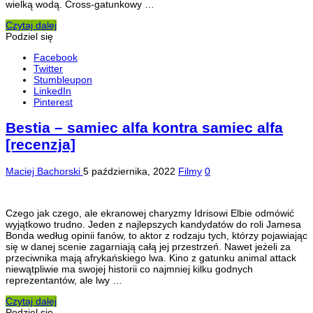
wielką wodą. Cross-gatunkowy …
Czytaj dalej
Podziel się
Facebook
Twitter
Stumbleupon
LinkedIn
Pinterest
Bestia – samiec alfa kontra samiec alfa
[recenzja]
Maciej Bachorski
5 października, 2022
Filmy
0
Czego jak czego, ale ekranowej charyzmy Idrisowi Elbie odmówić
wyjątkowo trudno. Jeden z najlepszych kandydatów do roli Jamesa
Bonda według opinii fanów, to aktor z rodzaju tych, którzy pojawiając
się w danej scenie zagarniają całą jej przestrzeń. Nawet jeżeli za
przeciwnika mają afrykańskiego lwa. Kino z gatunku animal attack
niewątpliwie ma swojej historii co najmniej kilku godnych
reprezentantów, ale lwy …
Czytaj dalej
Podziel się