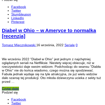
Facebook
Twitter
Stumbleupon
LinkedIn
Pinterest
Diabeł w Ohio – w Ameryce to normalka
[recenzja]
Tomasz Miecznikowski
16 września, 2022
Seriale
0
We wrześniu 2022 “Diabeł w Ohio” jest jednym z najchętniej
oglądanych seriali na Netfliksie. Niestety więcej obiecuje, niż w
rzeczywistości daje swoim widzom. Podchodząc do seansu “Diabła
w Ohio” nie do końca wiadomo, czego można się spodziewać.
Fabuła jednak wydaje się na tyle atrakcyjna, że już wielu widzów
dało szansę tej produkcji. Oto młoda dziewczyna ucieka z sekty tuż
przed …
Czytaj dalej
Podziel się
Facebook
Twitter