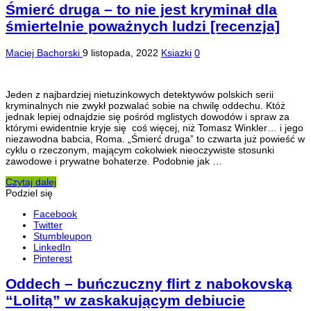
Śmierć druga – to nie jest kryminał dla
śmiertelnie poważnych ludzi [recenzja]
Maciej Bachorski
9 listopada, 2022
Ksiazki
0
Jeden z najbardziej nietuzinkowych detektywów polskich serii
kryminalnych nie zwykł pozwalać sobie na chwilę oddechu. Któż
jednak lepiej odnajdzie się pośród mglistych dowodów i spraw za
którymi ewidentnie kryje się coś więcej, niż Tomasz Winkler… i jego
niezawodna babcia, Roma. „Śmierć druga” to czwarta już powieść w
cyklu o rzeczonym, mającym cokolwiek nieoczywiste stosunki
zawodowe i prywatne bohaterze. Podobnie jak …
Czytaj dalej
Podziel się
Facebook
Twitter
Stumbleupon
LinkedIn
Pinterest
Oddech – buńczuczny flirt z nabokovską
“Lolitą” w zaskakującym debiucie