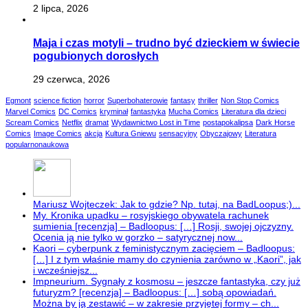
2 lipca, 2026
Maja i czas motyli – trudno być dzieckiem w świecie
pogubionych dorosłych
29 czerwca, 2026
Egmont
science fiction
horror
Superbohaterowie
fantasy
thriller
Non Stop Comics
Marvel Comics
DC Comics
kryminał
fantastyka
Mucha Comics
Literatura dla dzieci
Scream Comics
Netflix
dramat
Wydawnictwo Lost in Time
postapokalipsa
Dark Horse
Comics
Image Comics
akcja
Kultura Gniewu
sensacyjny
Obyczajowy
Literatura
popularnonaukowa
Mariusz Wojteczek: Jak to gdzie? Np. tutaj, na BadLoopus;)...
My. Kronika upadku – rosyjskiego obywatela rachunek
sumienia [recenzja] – Badloopus: […] Rosji, swojej ojczyzny.
Ocenia ją nie tylko w gorzko – satyrycznej now...
Kaori – cyberpunk z feministycznym zacięciem – Badloopus:
[…] I z tym właśnie mamy do czynienia zarówno w „Kaori”, jak
i wcześniejsz...
Impneurium. Sygnały z kosmosu – jeszcze fantastyka, czy już
futuryzm? [recenzja] – Badloopus: […] sobą opowiadań.
Można by ją zestawić – w zakresie przyjętej formy – ch...