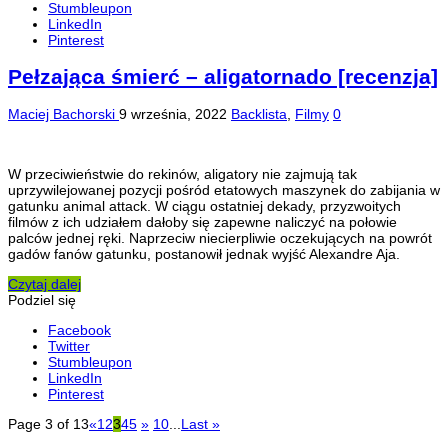
Stumbleupon
LinkedIn
Pinterest
Pełzająca śmierć – aligatornado [recenzja]
Maciej Bachorski
9 września, 2022
Backlista
,
Filmy
0
W przeciwieństwie do rekinów, aligatory nie zajmują tak
uprzywilejowanej pozycji pośród etatowych maszynek do zabijania w
gatunku animal attack. W ciągu ostatniej dekady, przyzwoitych
filmów z ich udziałem dałoby się zapewne naliczyć na połowie
palców jednej ręki. Naprzeciw niecierpliwie oczekujących na powrót
gadów fanów gatunku, postanowił jednak wyjść Alexandre Aja.
Czytaj dalej
Podziel się
Facebook
Twitter
Stumbleupon
LinkedIn
Pinterest
Page 3 of 13
«
1
2
3
4
5
»
10
...
Last »