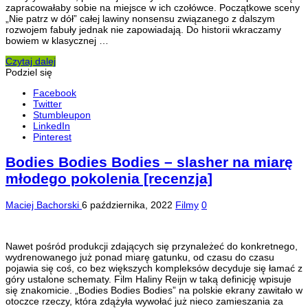
zapracowałaby sobie na miejsce w ich czołówce. Początkowe sceny
„Nie patrz w dół” całej lawiny nonsensu związanego z dalszym
rozwojem fabuły jednak nie zapowiadają. Do historii wkraczamy
bowiem w klasycznej …
Czytaj dalej
Podziel się
Facebook
Twitter
Stumbleupon
LinkedIn
Pinterest
Bodies Bodies Bodies – slasher na miarę
młodego pokolenia [recenzja]
Maciej Bachorski
6 października, 2022
Filmy
0
Nawet pośród produkcji zdających się przynależeć do konkretnego,
wydrenowanego już ponad miarę gatunku, od czasu do czasu
pojawia się coś, co bez większych kompleksów decyduje się łamać z
góry ustalone schematy. Film Haliny Reijn w taką definicję wpisuje
się znakomicie. „Bodies Bodies Bodies” na polskie ekrany zawitało w
otoczce rzeczy, która zdążyła wywołać już nieco zamieszania za