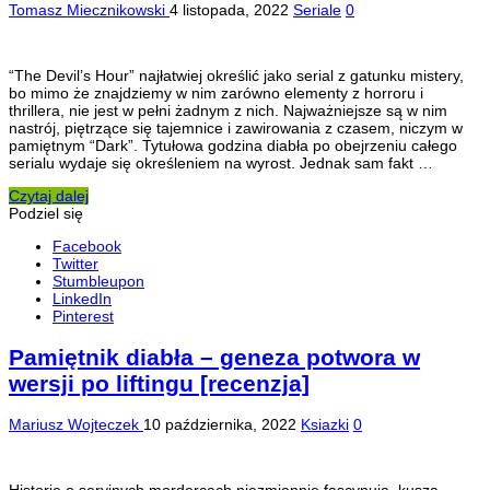
Tomasz Miecznikowski
4 listopada, 2022
Seriale
0
“The Devil’s Hour” najłatwiej określić jako serial z gatunku mistery,
bo mimo że znajdziemy w nim zarówno elementy z horroru i
thrillera, nie jest w pełni żadnym z nich. Najważniejsze są w nim
nastrój, piętrzące się tajemnice i zawirowania z czasem, niczym w
pamiętnym “Dark”. Tytułowa godzina diabła po obejrzeniu całego
serialu wydaje się określeniem na wyrost. Jednak sam fakt …
Czytaj dalej
Podziel się
Facebook
Twitter
Stumbleupon
LinkedIn
Pinterest
Pamiętnik diabła – geneza potwora w
wersji po liftingu [recenzja]
Mariusz Wojteczek
10 października, 2022
Ksiazki
0