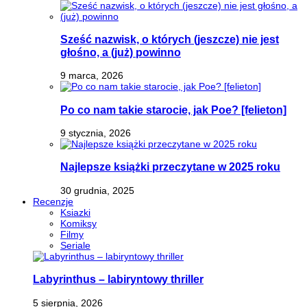
Sześć nazwisk, o których (jeszcze) nie jest
głośno, a (już) powinno
9 marca, 2026
Po co nam takie starocie, jak Poe? [felieton]
9 stycznia, 2026
Najlepsze książki przeczytane w 2025 roku
30 grudnia, 2025
Recenzje
Ksiazki
Komiksy
Filmy
Seriale
Labyrinthus – labiryntowy thriller
5 sierpnia, 2026