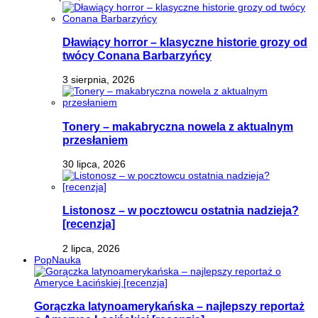
Dławiący horror – klasyczne historie grozy od
twócy Conana Barbarzyńcy
3 sierpnia, 2026
Tonery – makabryczna nowela z aktualnym
przesłaniem
30 lipca, 2026
Listonosz – w pocztowcu ostatnia nadzieja?
[recenzja]
2 lipca, 2026
PopNauka
Gorączka latynoamerykańska – najlepszy reportaż