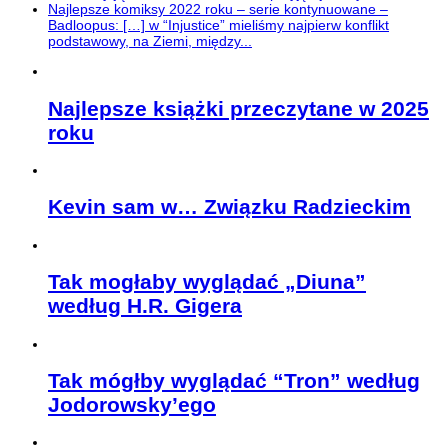
Najlepsze komiksy 2022 roku – serie kontynuowane –
Badloopus: […] w “Injustice” mieliśmy najpierw konflikt
podstawowy, na Ziemi, między...
Najlepsze książki przeczytane w 2025
roku
Kevin sam w… Związku Radzieckim
Tak mogłaby wyglądać „Diuna”
według H.R. Gigera
Tak mógłby wyglądać “Tron” według
Jodorowsky’ego