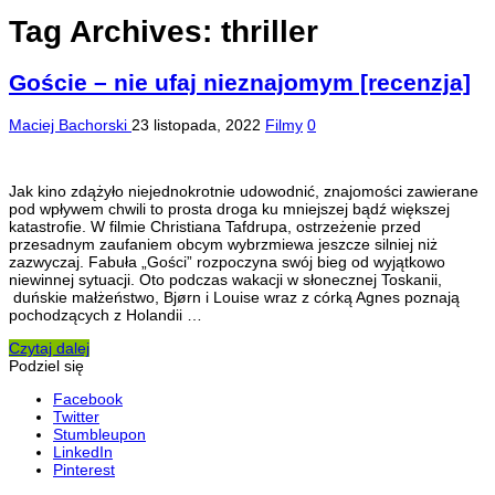
Tag Archives:
thriller
Goście – nie ufaj nieznajomym [recenzja]
Maciej Bachorski
23 listopada, 2022
Filmy
0
Jak kino zdążyło niejednokrotnie udowodnić, znajomości zawierane
pod wpływem chwili to prosta droga ku mniejszej bądź większej
katastrofie. W filmie Christiana Tafdrupa, ostrzeżenie przed
przesadnym zaufaniem obcym wybrzmiewa jeszcze silniej niż
zazwyczaj. Fabuła „Gości” rozpoczyna swój bieg od wyjątkowo
niewinnej sytuacji. Oto podczas wakacji w słonecznej Toskanii,
duńskie małżeństwo, Bjørn i Louise wraz z córką Agnes poznają
pochodzących z Holandii …
Czytaj dalej
Podziel się
Facebook
Twitter
Stumbleupon
LinkedIn
Pinterest