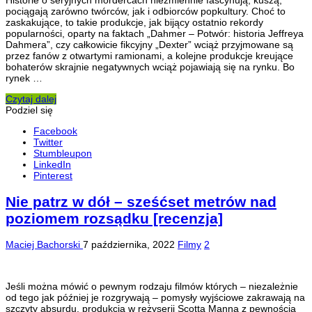
Historie o seryjnych mordercach niezmiennie fascynują, kuszą,
pociągają zarówno twórców, jak i odbiorców popkultury. Choć to
zaskakujące, to takie produkcje, jak bijący ostatnio rekordy
popularności, oparty na faktach „Dahmer – Potwór: historia Jeffreya
Dahmera”, czy całkowicie fikcyjny „Dexter” wciąż przyjmowane są
przez fanów z otwartymi ramionami, a kolejne produkcje kreujące
bohaterów skrajnie negatywnych wciąż pojawiają się na rynku. Bo
rynek …
Czytaj dalej
Podziel się
Facebook
Twitter
Stumbleupon
LinkedIn
Pinterest
Nie patrz w dół – sześćset metrów nad
poziomem rozsądku [recenzja]
Maciej Bachorski
7 października, 2022
Filmy
2
Jeśli można mówić o pewnym rodzaju filmów których – niezależnie
od tego jak później je rozgrywają – pomysły wyjściowe zakrawają na
szczyty absurdu, produkcja w reżyserii Scotta Manna z pewnością