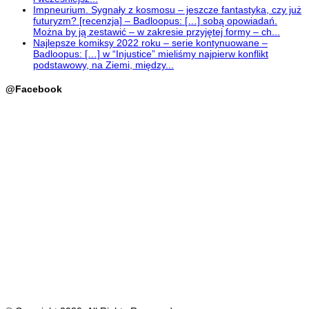
Impneurium. Sygnały z kosmosu – jeszcze fantastyka, czy już
futuryzm? [recenzja] – Badloopus: […] sobą opowiadań.
Można by ją zestawić – w zakresie przyjętej formy – ch...
Najlepsze komiksy 2022 roku – serie kontynuowane –
Badloopus: […] w “Injustice” mieliśmy najpierw konflikt
podstawowy, na Ziemi, między...
@Facebook