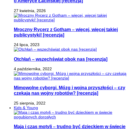
o Ameryce Łacińskiej [recenzja]
27 kwietnia, 2026
Mroczny Rycerz z Gotham – więcej, więcej takiej
publicystyki! [recenzja]
24 lipca, 2023
Otchłań – wszechświat obok nas [recenzja]
4 października, 2022
Mimowolne cyborgi. Mózg i wojna przyszłości – czy
czekają nas wojny robotów? [recenzja]
25 sierpnia, 2022
Kids & Young
Maja i czas motyli – trudno być dzieckiem w świecie