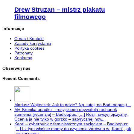
Drew Struzan – mistrz plakatu
filmowego
Informacje
O nas / Kontakt
Zasady korzystania
Polityka cookies
Patronaty
Konkursy
Obserwuj nas
Recent Comments
Mariusz Wojteczek: Jak to gdzie? Np. tutaj, na BadLoopus;)...
My. Kronika upadku – rosyjskiego obywatela rachunek
sumienia [recenzja] – Badloopus: […] Rosji, swojej ojczyzny.
Ocenia ją nie tylko w gorzko – satyrycznej now...
Kaori – cyberpunk z feministycznym zacięciem – Badloopus:
[…] I z tym właśnie mamy do czynienia zarówno w „Kaori”, jak
i wcześniejsz...