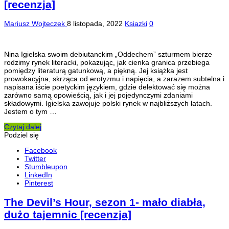
[recenzja]
Mariusz Wojteczek
8 listopada, 2022
Ksiazki
0
Nina Igielska swoim debiutanckim „Oddechem” szturmem bierze
rodzimy rynek literacki, pokazując, jak cienka granica przebiega
pomiędzy literaturą gatunkową, a piękną. Jej książka jest
prowokacyjna, skrząca od erotyzmu i napięcia, a zarazem subtelna i
napisana iście poetyckim językiem, gdzie delektować się można
zarówno samą opowieścią, jak i jej pojedynczymi zdaniami
składowymi. Igielska zawojuje polski rynek w najbliższych latach.
Jestem o tym …
Czytaj dalej
Podziel się
Facebook
Twitter
Stumbleupon
LinkedIn
Pinterest
The Devil’s Hour, sezon 1- mało diabła,
dużo tajemnic [recenzja]