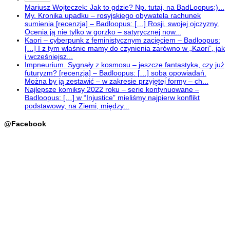
Mariusz Wojteczek: Jak to gdzie? Np. tutaj, na BadLoopus;)...
My. Kronika upadku – rosyjskiego obywatela rachunek
sumienia [recenzja] – Badloopus: […] Rosji, swojej ojczyzny.
Ocenia ją nie tylko w gorzko – satyrycznej now...
Kaori – cyberpunk z feministycznym zacięciem – Badloopus:
[…] I z tym właśnie mamy do czynienia zarówno w „Kaori”, jak
i wcześniejsz...
Impneurium. Sygnały z kosmosu – jeszcze fantastyka, czy już
futuryzm? [recenzja] – Badloopus: […] sobą opowiadań.
Można by ją zestawić – w zakresie przyjętej formy – ch...
Najlepsze komiksy 2022 roku – serie kontynuowane –
Badloopus: […] w “Injustice” mieliśmy najpierw konflikt
podstawowy, na Ziemi, między...
@Facebook