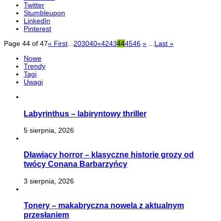
Twitter
Stumbleupon
LinkedIn
Pinterest
Page 44 of 47
« First
...
20
30
40
«
42
43
44
45
46
»
...
Last »
Nowe
Trendy
Tagi
Uwagi
Labyrinthus – labiryntowy thriller
5 sierpnia, 2026
Dławiący horror – klasyczne historie grozy od
twócy Conana Barbarzyńcy
3 sierpnia, 2026
Tonery – makabryczna nowela z aktualnym
przesłaniem