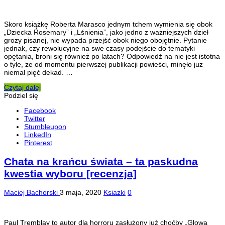
Skoro książkę Roberta Marasco jednym tchem wymienia się obok
„Dziecka Rosemary” i „Lśnienia”, jako jedno z ważniejszych dzieł
grozy pisanej, nie wypada przejść obok niego obojętnie. Pytanie
jednak, czy rewolucyjne na swe czasy podejście do tematyki
opętania, broni się również po latach? Odpowiedź na nie jest istotna
o tyle, ze od momentu pierwszej publikacji powieści, minęło już
niemal pięć dekad. …
Czytaj dalej
Podziel się
Facebook
Twitter
Stumbleupon
LinkedIn
Pinterest
Chata na krańcu świata – ta paskudna
kwestia wyboru [recenzja]
Maciej Bachorski
3 maja, 2020
Ksiazki
0
Paul Tremblay to autor dla horroru zasłużony już choćby „Głową