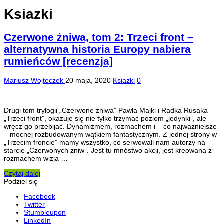
Ksiazki
Czerwone żniwa, tom 2: Trzeci front –
alternatywna historia Europy nabiera
rumieńców [recenzja]
Mariusz Wojteczek
20 maja, 2020
Ksiazki
0
Drugi tom trylogii „Czerwone żniwa” Pawła Majki i Radka Rusaka –
„Trzeci front”, okazuje się nie tylko trzymać poziom „jedynki”, ale
wręcz go przebijać. Dynamizmem, rozmachem i – co najważniejsze
– mocnej rozbudowanym wątkiem fantastycznym. Z jednej strony w
„Trzecim froncie” mamy wszystko, co serwowali nam autorzy na
starcie „Czerwonych żniw”. Jest tu mnóstwo akcji, jest kreowana z
rozmachem wizja …
Czytaj dalej
Podziel się
Facebook
Twitter
Stumbleupon
LinkedIn