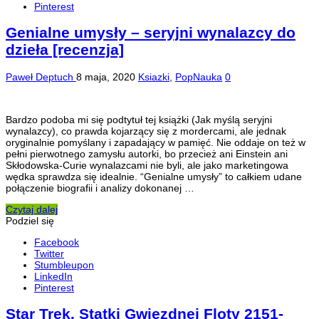
Pinterest
Genialne umysły – seryjni wynalazcy do
dzieła [recenzja]
Paweł Deptuch
8 maja, 2020
Ksiazki
,
PopNauka
0
Bardzo podoba mi się podtytuł tej książki (Jak myślą seryjni
wynalazcy), co prawda kojarzący się z mordercami, ale jednak
oryginalnie pomyślany i zapadający w pamięć. Nie oddaje on też w
pełni pierwotnego zamysłu autorki, bo przecież ani Einstein ani
Skłodowska-Curie wynalazcami nie byli, ale jako marketingowa
wędka sprawdza się idealnie. “Genialne umysły” to całkiem udane
połączenie biografii i analizy dokonanej …
Czytaj dalej
Podziel się
Facebook
Twitter
Stumbleupon
LinkedIn
Pinterest
Star Trek. Statki Gwiezdnej Floty 2151-