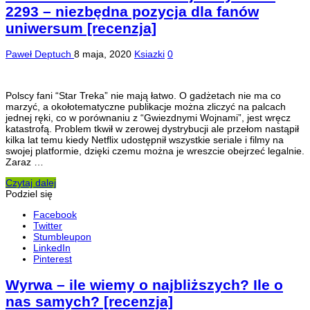
2293 – niezbędna pozycja dla fanów
uniwersum [recenzja]
Paweł Deptuch
8 maja, 2020
Ksiazki
0
Polscy fani “Star Treka” nie mają łatwo. O gadżetach nie ma co
marzyć, a okołotematyczne publikacje można zliczyć na palcach
jednej ręki, co w porównaniu z “Gwiezdnymi Wojnami”, jest wręcz
katastrofą. Problem tkwił w zerowej dystrybucji ale przełom nastąpił
kilka lat temu kiedy Netflix udostępnił wszystkie seriale i filmy na
swojej platformie, dzięki czemu można je wreszcie obejrzeć legalnie.
Zaraz …
Czytaj dalej
Podziel się
Facebook
Twitter
Stumbleupon
LinkedIn
Pinterest
Wyrwa – ile wiemy o najbliższych? Ile o
nas samych? [recenzja]