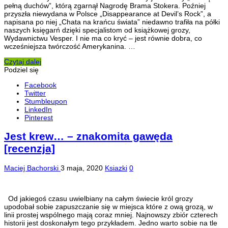
pełną duchów”, którą zgarnął Nagrodę Brama Stokera. Poźniej
przyszła niewydana w Polsce „Disappearance at Devil’s Rock”, a
napisana po niej „Chata na krańcu świata” niedawno trafiła na półki
naszych księgarń dzięki specjalistom od książkowej grozy,
Wydawnictwu Vesper. I nie ma co kryć – jest równie dobra, co
wcześniejsza twórczość Amerykanina. …
Czytaj dalej
Podziel się
Facebook
Twitter
Stumbleupon
LinkedIn
Pinterest
Jest krew… – znakomita gawęda
[recenzja]
Maciej Bachorski
3 maja, 2020
Ksiazki
0
Od jakiegoś czasu uwielbiany na całym świecie król grozy
upodobał sobie zapuszczanie się w miejsca które z ową grozą, w
linii prostej wspólnego mają coraz mniej. Najnowszy zbiór czterech
historii jest doskonałym tego przykładem. Jedno warto sobie na tle