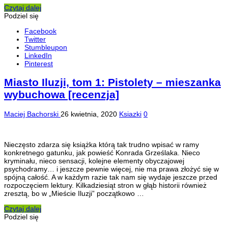
Czytaj dalej
Podziel się
Facebook
Twitter
Stumbleupon
LinkedIn
Pinterest
Miasto Iluzji, tom 1: Pistolety – mieszanka
wybuchowa [recenzja]
Maciej Bachorski
26 kwietnia, 2020
Ksiazki
0
Nieczęsto zdarza się książka którą tak trudno wpisać w ramy
konkretnego gatunku, jak powieść Konrada Grześlaka. Nieco
kryminału, nieco sensacji, kolejne elementy obyczajowej
psychodramy… i jeszcze pewnie więcej, nie ma prawa złożyć się w
spójną całość. A w każdym razie tak nam się wydaje jeszcze przed
rozpoczęciem lektury. Kilkadziesiąt stron w głąb historii również
zresztą, bo w „Mieście Iluzji” początkowo …
Czytaj dalej
Podziel się