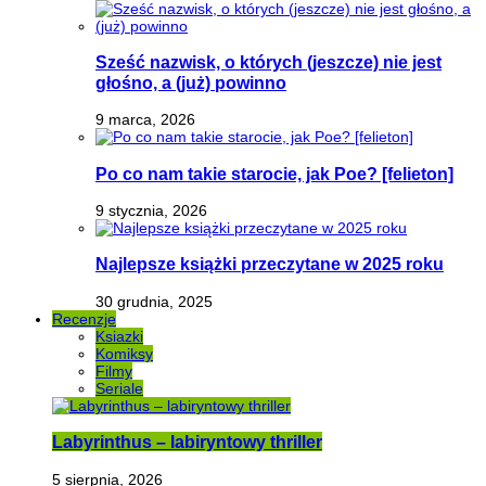
Sześć nazwisk, o których (jeszcze) nie jest
głośno, a (już) powinno
9 marca, 2026
Po co nam takie starocie, jak Poe? [felieton]
9 stycznia, 2026
Najlepsze książki przeczytane w 2025 roku
30 grudnia, 2025
Recenzje
Ksiazki
Komiksy
Filmy
Seriale
Labyrinthus – labiryntowy thriller
5 sierpnia, 2026