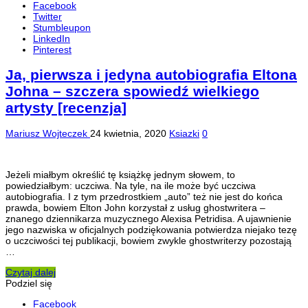
Facebook
Twitter
Stumbleupon
LinkedIn
Pinterest
Ja, pierwsza i jedyna autobiografia Eltona
Johna – szczera spowiedź wielkiego
artysty [recenzja]
Mariusz Wojteczek
24 kwietnia, 2020
Ksiazki
0
Jeżeli miałbym określić tę książkę jednym słowem, to
powiedziałbym: uczciwa. Na tyle, na ile może być uczciwa
autobiografia. I z tym przedrostkiem „auto” też nie jest do końca
prawda, bowiem Elton John korzystał z usług ghostwritera –
znanego dziennikarza muzycznego Alexisa Petridisa. A ujawnienie
jego nazwiska w oficjalnych podziękowania potwierdza niejako tezę
o uczciwości tej publikacji, bowiem zwykle ghostwriterzy pozostają
…
Czytaj dalej
Podziel się
Facebook