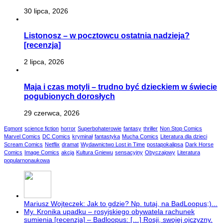
30 lipca, 2026
Listonosz – w pocztowcu ostatnia nadzieja?
[recenzja]
2 lipca, 2026
Maja i czas motyli – trudno być dzieckiem w świecie
pogubionych dorosłych
29 czerwca, 2026
Egmont
science fiction
horror
Superbohaterowie
fantasy
thriller
Non Stop Comics
Marvel Comics
DC Comics
kryminał
fantastyka
Mucha Comics
Literatura dla dzieci
Scream Comics
Netflix
dramat
Wydawnictwo Lost in Time
postapokalipsa
Dark Horse
Comics
Image Comics
akcja
Kultura Gniewu
sensacyjny
Obyczajowy
Literatura
popularnonaukowa
Mariusz Wojteczek: Jak to gdzie? Np. tutaj, na BadLoopus;)...
My. Kronika upadku – rosyjskiego obywatela rachunek
sumienia [recenzja] – Badloopus: […] Rosji, swojej ojczyzny.