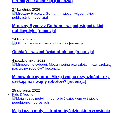
o Ameryce Łacińskiej [recenzja]
27 kwietnia, 2026
Mroczny Rycerz z Gotham – więcej, więcej takiej
publicystyki! [recenzja]
24 lipca, 2023
Otchłań – wszechświat obok nas [recenzja]
4 października, 2022
Mimowolne cyborgi. Mózg i wojna przyszłości – czy
czekają nas wojny robotów? [recenzja]
25 sierpnia, 2022
Kids & Young
Maja i czas motyli – trudno być dzieckiem w świecie