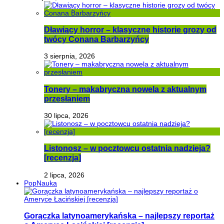
Dławiący horror – klasyczne historie grozy od
twócy Conana Barbarzyńcy
3 sierpnia, 2026
Tonery – makabryczna nowela z aktualnym
przesłaniem
30 lipca, 2026
Listonosz – w pocztowcu ostatnia nadzieja?
[recenzja]
2 lipca, 2026
PopNauka
Gorączka latynoamerykańska – najlepszy reportaż