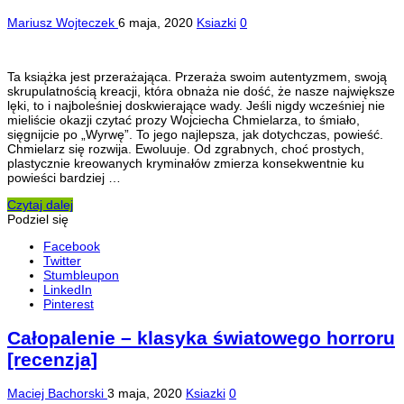
Mariusz Wojteczek
6 maja, 2020
Ksiazki
0
Ta książka jest przerażająca. Przeraża swoim autentyzmem, swoją
skrupulatnością kreacji, która obnaża nie dość, że nasze największe
lęki, to i najboleśniej doskwierające wady. Jeśli nigdy wcześniej nie
mieliście okazji czytać prozy Wojciecha Chmielarza, to śmiało,
sięgnijcie po „Wyrwę”. To jego najlepsza, jak dotychczas, powieść.
Chmielarz się rozwija. Ewoluuje. Od zgrabnych, choć prostych,
plastycznie kreowanych kryminałów zmierza konsekwentnie ku
powieści bardziej …
Czytaj dalej
Podziel się
Facebook
Twitter
Stumbleupon
LinkedIn
Pinterest
Całopalenie – klasyka światowego horroru
[recenzja]
Maciej Bachorski
3 maja, 2020
Ksiazki
0