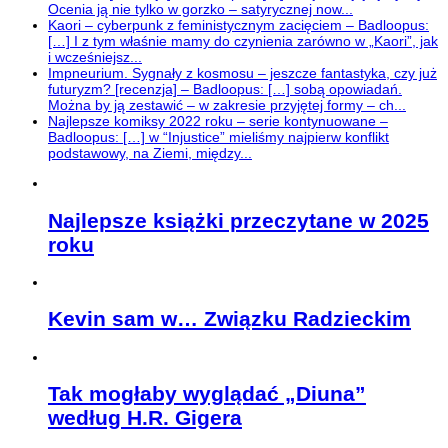
Ocenia ją nie tylko w gorzko – satyrycznej now...
Kaori – cyberpunk z feministycznym zacięciem – Badloopus:
[…] I z tym właśnie mamy do czynienia zarówno w „Kaori”, jak
i wcześniejsz...
Impneurium. Sygnały z kosmosu – jeszcze fantastyka, czy już
futuryzm? [recenzja] – Badloopus: […] sobą opowiadań.
Można by ją zestawić – w zakresie przyjętej formy – ch...
Najlepsze komiksy 2022 roku – serie kontynuowane –
Badloopus: […] w “Injustice” mieliśmy najpierw konflikt
podstawowy, na Ziemi, między...
Najlepsze książki przeczytane w 2025
roku
Kevin sam w… Związku Radzieckim
Tak mogłaby wyglądać „Diuna”
według H.R. Gigera