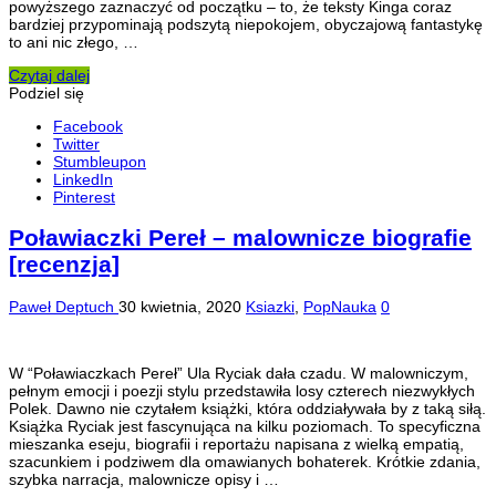
powyższego zaznaczyć od początku – to, że teksty Kinga coraz
bardziej przypominają podszytą niepokojem, obyczajową fantastykę
to ani nic złego, …
Czytaj dalej
Podziel się
Facebook
Twitter
Stumbleupon
LinkedIn
Pinterest
Poławiaczki Pereł – malownicze biografie
[recenzja]
Paweł Deptuch
30 kwietnia, 2020
Ksiazki
,
PopNauka
0
W “Poławiaczkach Pereł” Ula Ryciak dała czadu. W malowniczym,
pełnym emocji i poezji stylu przedstawiła losy czterech niezwykłych
Polek. Dawno nie czytałem książki, która oddziaływała by z taką siłą.
Książka Ryciak jest fascynująca na kilku poziomach. To specyficzna
mieszanka eseju, biografii i reportażu napisana z wielką empatią,
szacunkiem i podziwem dla omawianych bohaterek. Krótkie zdania,
szybka narracja, malownicze opisy i …