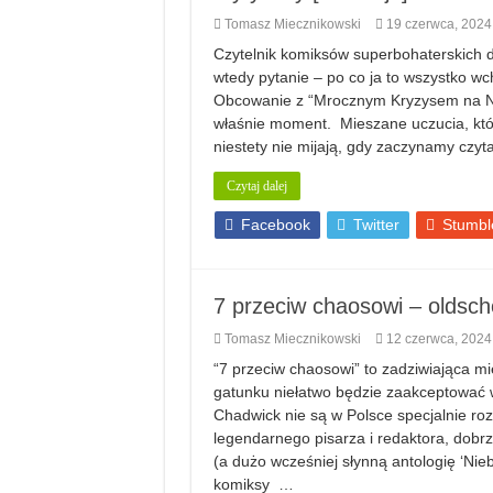
Tomasz Miecznikowski
19 czerwca, 2024
Czytelnik komiksów superbohaterskich do
wtedy pytanie – po co ja to wszystko wch
Obcowanie z “Mrocznym Kryzysem na Ni
właśnie moment. Mieszane uczucia, któ
niestety nie mijają, gdy zaczynamy czy
Czytaj dalej
Facebook
Twitter
Stumbl
7 przeciw chaosowi – oldsch
Tomasz Miecznikowski
12 czerwca, 2024
“7 przeciw chaosowi” to zadziwiająca mi
gatunku niełatwo będzie zaakceptować 
Chadwick nie są w Polsce specjalnie r
legendarnego pisarza i redaktora, dob
(a dużo wcześniej słynną antologię ‘Nie
komiksy …