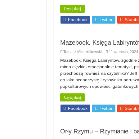
Czytaj dalej
Facebook
Twitter
Stumbl
Mazebook. Księga Labiryntó
Tomasz Miecznikowski
11 czerwca, 2024
Mazebook. Księga Labiryntów, zgodnie z
mimo ciężkiej emocjonalnie tematyki, pr
przechodzą również na czytelnika? Jeff 
go jako scenarzystę i rysownika porusza
popkulturowych opowieści gatunkowych 
Czytaj dalej
Facebook
Twitter
Stumbl
Orły Rzymu – Rzymianie i ba