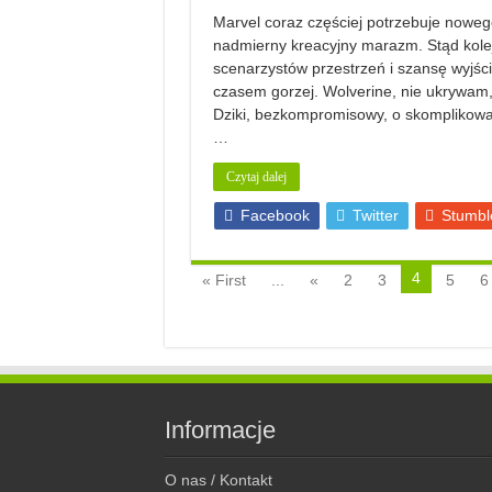
Marvel coraz częściej potrzebuje nowego
nadmierny kreacyjny marazm. Stąd kolejn
scenarzystów przestrzeń i szansę wyjśc
czasem gorzej. Wolverine, nie ukrywam,
Dziki, bezkompromisowy, o skomplikowan
…
Czytaj dalej
Facebook
Twitter
Stumbl
4
« First
...
«
2
3
5
6
Informacje
O nas / Kontakt