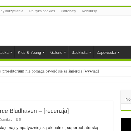
dy korzystania
Polityka cookies
Patronaty
Konkursy
auka
Kids & Young
Galerie
Backlista
Zapowiedzi
prosektorium nie pomaga oswoić się ze śmiercią [wywiad]
ietach nauki
łych
No
komiksowe na 2023 rok
rce Blüdhaven – [recenzja]
Komiksy
0
taje najsympatyczniejszą aktualnie, superbohaterską