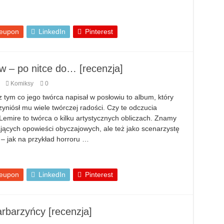
eupon
LinkedIn
Pinterest
w – po nitce do… [recenzja]
Komiksy
0
 tym co jego twórca napisał w posłowiu to album, który
zyniósł mu wiele twórczej radości. Czy te odczucia
Lemire to twórca o kilku artystycznych obliczach. Znamy
jących opowieści obyczajowych, ale też jako scenarzystę
– jak na przykład horroru …
eupon
LinkedIn
Pinterest
rbarzyńcy [recenzja]