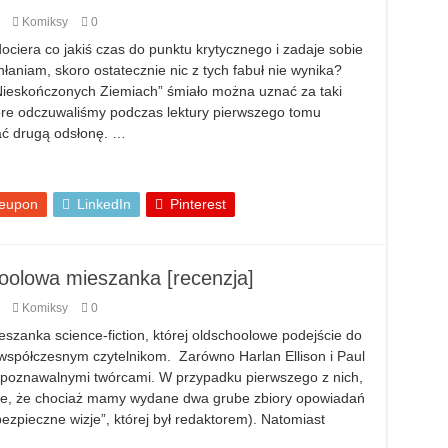
Komiksy
0
ciera co jakiś czas do punktu krytycznego i zadaje sobie
łaniam, skoro ostatecznie nic z tych fabuł nie wynika?
eskończonych Ziemiach” śmiało można uznać za taki
re odczuwaliśmy podczas lektury pierwszego tomu
tać drugą odsłonę. …
eupon
LinkedIn
Pinterest
oolowa mieszanka [recenzja]
Komiksy
0
eszanka science-fiction, której oldschoolowe podejście do
współczesnym czytelnikom. Zarówno Harlan Ellison i Paul
ozpoznawalnymi twórcami. W przypadku pierwszego z nich,
rze, że chociaż mamy wydane dwa grube zbiory opowiadań
bezpieczne wizje”, której był redaktorem). Natomiast