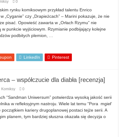
miksy
0
lskim rynku komiksowym przykład talentu Enrico
 w „Cyganie” czy „Drapieżcach” – Marini pokazuje, że nie
obrze pisać. Opowieść zawarta w „Orłach Rzymu” nie
 w punkcie wyjściowym. Rzymianie podbijający kolejne
odzów podbitych plemion, …
eupon
LinkedIn
Pinterest
serca – współczucie dla diabła [recenzja]
Komiksy
0
mach “Sandman Uniwersum” potwierdza wysoką jakość serii
lnika w refleksyjnym nastroju. Wiele lat temu “Pora mgieł’
oczątkiem kariery drugoplanowej postaci tejże serii. A
ugim planem, tym bardziej słuszna okazała się decyzja o