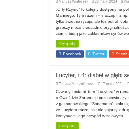
Mariusz Wojteczek
28 maja, 2024
Ko
„Orły Rzymu” to kolejny dostępny na po
Mariniego. Tym razem – inaczej, niż np.
tylko świetnie rysuje, ale też potrafi d
grzeszy może przesadnie oryginalnością
ziemie biorą jako zakładników synów w
Czytaj dalej
Facebook
Twitter
Stumbl
Lucyfer, t.4: diabeł w głębi 
Tomasz Miecznikowski
17 maja, 2024
Czwarty i ostatni tom “Lucyfera” w ra
o Gwieździe Zarannej i pozostawia czyte
z gaimanowskiego “Sandmana” stała się p
że Lucyfera raczej nikt nie kojarzy z dr
kontynuacji jego przygód w solowych …
Czytaj dalej