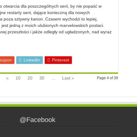
 otwarcia dla poszczególnych serii, by nie popaść w
e restarty serii, dające konieczną dla nowych
ia poza sztywny kanon. Czasem wychodzi to lepiej,
 jest jedną z moich ulubionych marvelowskich postaci.
ej przeszłości i jakże odległy od ugładzonych, nad wyraz
eupon
LinkedIn
Pinterest
»
10
20
30
...
Last »
Page 4 of 39
@Facebook