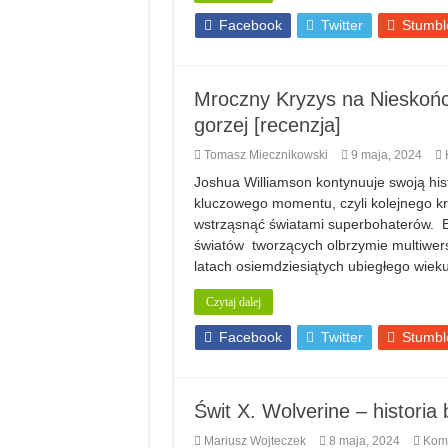
Facebook
Twitter
Stumbl
Mroczny Kryzys na Nieskończ
gorzej [recenzja]
Tomasz Miecznikowski
9 maja, 2024
Joshua Williamson kontynuuje swoją hi
kluczowego momentu, czyli kolejnego kr
wstrząsnąć światami superbohaterów. By
światów tworzących olbrzymie multiwers
latach osiemdziesiątych ubiegłego wie
Czytaj dalej
Facebook
Twitter
Stumbl
Świt X. Wolverine – historia 
Mariusz Wojteczek
8 maja, 2024
Kom