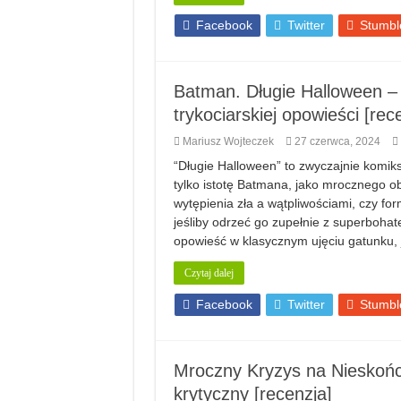
Facebook
Twitter
Stumbl
Batman. Długie Halloween – 
trykociarskiej opowieści [rec
Mariusz Wojteczek
27 czerwca, 2024
“Długie Halloween” to zwyczajnie komiks
tylko istotę Batmana, jako mrocznego 
wytępienia zła a wątpliwościami, czy form
jeśliby odrzeć go zupełnie z superboha
opowieść w klasycznym ujęciu gatunku, j
Czytaj dalej
Facebook
Twitter
Stumbl
Mroczny Kryzys na Nieskońc
krytyczny [recenzja]