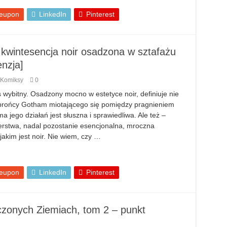
eupon
LinkedIn
Pinterest
kwintesencja noir osadzona w sztafażu
enzja]
Komiksy
0
 wybitny. Osadzony mocno w estetyce noir, definiuje nie
obrońcy Gotham miotającego się pomiędzy pragnieniem
a jego działań jest słuszna i sprawiedliwa. Ale też –
terstwa, nadal pozostanie esencjonalna, mroczna
akim jest noir. Nie wiem, czy …
eupon
LinkedIn
Pinterest
zonych Ziemiach, tom 2 – punkt