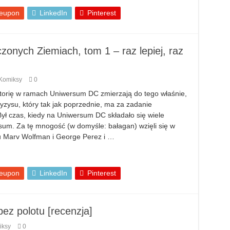
eupon
LinkedIn
Pinterest
onych Ziemiach, tom 1 – raz lepiej, raz
Komiksy
0
storię w ramach Uniwersum DC zmierzają do tego właśnie,
yzysu, który tak jak poprzednie, ma za zadanie
ł czas, kiedy na Uniwersum DC składało się wiele
um. Za tę mnogość (w domyśle: bałagan) wzięli się w
ku Marv Wolfman i George Perez i …
eupon
LinkedIn
Pinterest
bez polotu [recenzja]
iksy
0