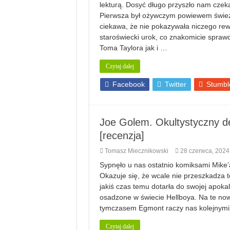
lekturą. Dosyć długo przyszło nam cze
Pierwsza był ożywczym powiewem śwież
ciekawa, że nie pokazywała niczego rew
staroświecki urok, co znakomicie spraw
Toma Taylora jak i …
Czytaj dalej
Facebook
Twitter
Stumbl
Joe Golem. Okultystyczny d
[recenzja]
Tomasz Miecznikowski
28 czerwca, 2024
Sypnęło u nas ostatnio komiksami Mike’
Okazuje się, że wcale nie przeszkadza t
jakiś czas temu dotarła do swojej apokal
osadzone w świecie Hellboya. Na te now
tymczasem Egmont raczy nas kolejnymi
Czytaj dalej