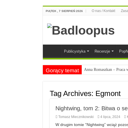
O nas / Kontakt
Zasa
PIĄTEK , 7 SIERPIEŃ 2026
Publicystyka
Recenzje
PopN
Gorący temat
Anna Romaszkan – Praca w 
Najciekawsze książki o kob
Najlepsze mangi dla doros
Tag Archives:
Egmont
Najciekawsze zapowiedzi 
Nightwing, tom 2: Bitwa o se
Tomasz Miecznikowski
4 lipca, 2024
W drugim tomie “Nightwing” wciąż pozos