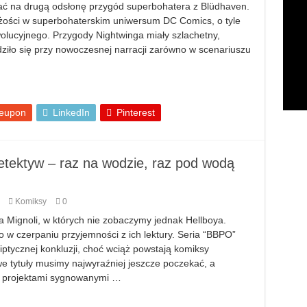
kać na drugą odsłonę przygód superbohatera z Blüdhaven.
ości w superbohaterskim uniwersum DC Comics, o tyle
olucyjnego. Przygody Nightwinga miały szlachetny,
dziło się przy nowoczesnej narracji zarówno w scenariuszu
eupon
LinkedIn
Pinterest
etektyw – raz na wodzie, raz pod wodą
Komiksy
0
a Mignoli, w których nie zobaczymy jednak Hellboya.
o w czerpaniu przyjemności z ich lektury. Seria “BBPO”
iptycznej konkluzji, choć wciąż powstają komiksy
e tytuły musimy najwyraźniej jeszcze poczekać, a
 projektami sygnowanymi …