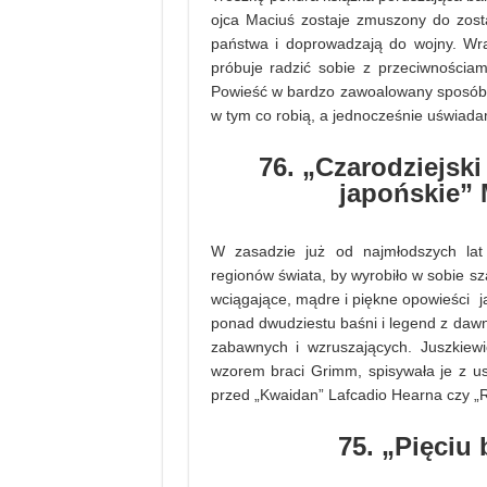
ojca Maciuś zostaje zmuszony do zost
państwa i doprowadzają do wojny. Wrażl
próbuje radzić sobie z przeciwnościam
Powieść w bardzo zawoalowany sposób u
w tym co robią, a jednocześnie uświadam
76. „Czarodziejski
japońskie” 
W zasadzie już od najmłodszych lat
regionów świata, by wyrobiło w sobie sz
wciągające, mądre i piękne opowieści ja
ponad dwudziestu baśni i legend z dawn
zabawnych i wzruszających. Juszkiew
wzorem braci Grimm, spisywała je z u
przed „Kwaidan” Lafcadio Hearna czy „R
75. „Pięciu 