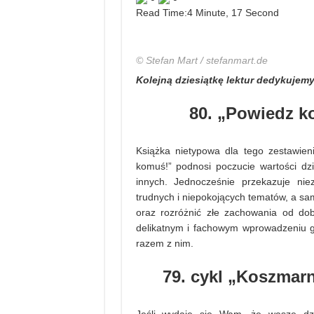
Read Time:
4 Minute, 17 Second
© Stefan Mart / stefanmart.de
Kolejną dziesiątkę lektur dedykujemy
80. „Powiedz k
Książka nietypowa dla tego zestawien
komuś!” podnosi poczucie wartości dzi
innych. Jednocześnie przekazuje ni
trudnych i niepokojących tematów, a sa
oraz rozróżnić złe zachowania od dob
delikatnym i fachowym wprowadzeniu go
razem z nim.
79. cykl „Koszmar