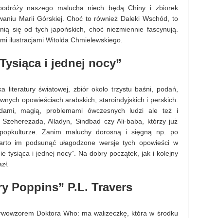
 podróży naszego malucha niech będą Chiny i zbiorek
aniu Marii Górskiej. Choć to również Daleki Wschód, to
ią się od tych japońskich, choć niezmiennie fascynują.
mi ilustracjami Witolda Chmielewskiego.
Tysiąca i jednej nocy”
ka literatury światowej, zbiór około trzystu baśni, podań,
wnych opowieściach arabskich, staroindyjskich i perskich.
odami, magią, problemami ówczesnych ludzi ale też i
Szeherezada, Alladyn, Sindbad czy Ali-baba, którzy już
popkulturze. Zanim maluchy dorosną i sięgną np. po
arto im podsunąć ułagodzone wersje tych opowieści w
 tysiąca i jednej nocy”. Na dobry początek, jak i kolejny
zł.
ry Poppins” P.L. Travers
erwowzorem Doktora Who: ma walizeczkę, która w środku