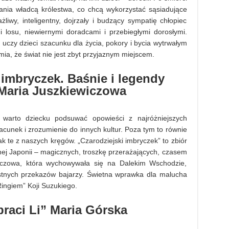
ania władcą królestwa, co chcą wykorzystać sąsiadujące
iwy, inteligentny, dojrzały i budzący sympatię chłopiec
i losu, niewiernymi doradcami i przebiegłymi dorosłymi.
czy dzieci szacunku dla życia, pokory i bycia wytrwałym
ia, że świat nie jest zbyt przyjaznym miejscem.
 imbryczek. Baśnie i legendy
Maria Juszkiewiczowa
 warto dziecku podsuwać opowieści z najróżniejszych
acunek i zrozumienie do innych kultur. Poza tym to równie
k te z naszych kręgów. „Czarodziejski imbryczek” to zbiór
ej Japonii – magicznych, troszkę przerażających, czasem
iczowa, która wychowywała się na Dalekim Wschodzie,
stnych przekazów bajarzy. Świetna wprawka dla malucha
ingiem” Koji Suzukiego.
braci Li” Maria Górska