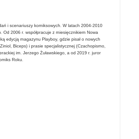
iadań i scenariuszy komiksowych. W latach 2004-2010
m. Od 2006 r. współpracuje z miesięcznikiem Nowa
ską edycją magazynu Playboy, gdzie pisał o nowych
Ziniol, Biceps) i prasie specjalistycznej (Czachopismo,
erackiej im. Jerzego Żuławskiego, a od 2019 r. juror
Komiks Roku.