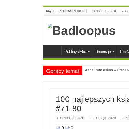
O nas / Kontakt
Zasa
PIĄTEK , 7 SIERPIEŃ 2026
Publicystyka
Recenzje
PopN
Gorący temat
Anna Romaszkan – Praca w 
Najciekawsze książki o kob
Najlepsze mangi dla doros
100 najlepszych ksią
Najciekawsze zapowiedzi 
#71-80
Paweł Deptuch
21 maja, 2020
Ki
0
0